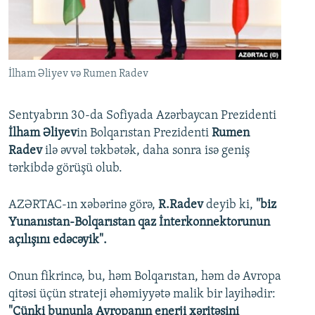
İNFOQRAFIKA
AZƏRBAYCAN ƏDƏBIYYATI KITABXANASI
MISSIYAMIZ
BIZI IZLƏ
KARIKATURA
İSLAM VƏ DEMOKRATIYA
PEŞƏ ETIKASI VƏ JURNALISTIKA STANDARTLARIMIZ
İZ - MƏDƏNIYYƏT PROQRAMI
MATERIALLARIMIZDAN ISTIFADƏ
İlham Əliyev və Rumen Radev
AZADLIQRADIOSU MOBIL TELEFONUNUZDA
RFE/RL-in bütün saytları
BIZIMLƏ ƏLAQƏ
Sentyabrın 30-da Sofiyada Azərbaycan Prezidenti
İlham Əliyev
in Bolqarıstan Prezidenti
Rumen
XƏBƏR BÜLLETENLƏRIMIZ
Radev
ilə əvvəl təkbətək, daha sonra isə geniş
tərkibdə görüşü olub.
AZƏRTAC-ın xəbərinə görə,
R.Radev
deyib ki,
"biz
Yunanıstan-Bolqarıstan qaz İnterkonnektorunun
açılışını edəcəyik".
Onun fikrincə, bu, həm Bolqarıstan, həm də Avropa
qitəsi üçün strateji əhəmiyyətə malik bir layihədir:
"Çünki bununla Avropanın enerji xəritəsini