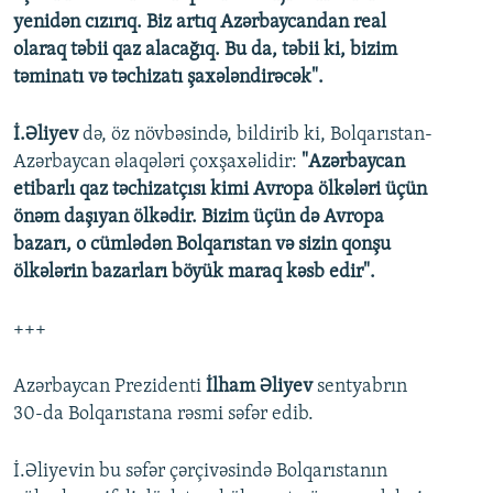
yenidən cızırıq. Biz artıq Azərbaycandan real
olaraq təbii qaz alacağıq. Bu da, təbii ki, bizim
təminatı və təchizatı şaxələndirəcək".
İ.Əliyev
də, öz növbəsində, bildirib ki, Bolqarıstan-
Azərbaycan əlaqələri çoxşaxəlidir:
"Azərbaycan
etibarlı qaz təchizatçısı kimi Avropa ölkələri üçün
önəm daşıyan ölkədir. Bizim üçün də Avropa
bazarı, o cümlədən Bolqarıstan və sizin qonşu
ölkələrin bazarları böyük maraq kəsb edir".
+++
Azərbaycan Prezidenti
İlham Əliyev
sentyabrın
30-da Bolqarıstana rəsmi səfər edib.
İ.Əliyevin bu səfər çərçivəsində Bolqarıstanın