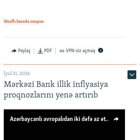
Ətraflı burada oxuyun
Paylaş
PDF
VPN-siz açmaq
İyul 31, 2026
Mərkəzi Bank illik inflyasiya
proqnozlarını yenə artırıb
Azərbaycanlı avropalıdan iki dəfə az ət yeyir, amma... 'Qiymət artımı qaçılmazdır'