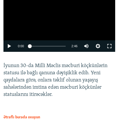
Auto
0:00
2:46
240p
İyunun 30-da Milli Məclis məcburi köçkünlərin
360p
statusu ilə bağlı qanuna dəyişiklik edib. Yeni
480p
qaydalara görə, onlara təklif olunan yaşayış
720p
sahələrindən imtina edən məcburi köçkünlər
statuslarını itirəcəklər.
1080p
Ətraflı burada oxuyun