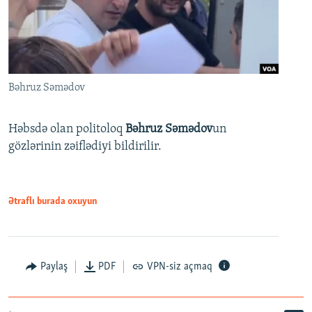
Bəhruz Səmədov
Həbsdə olan politoloq
Bəhruz Səmədov
un
gözlərinin zəiflədiyi bildirilir.
Ətraflı burada oxuyun
Paylaş
PDF
VPN-siz açmaq