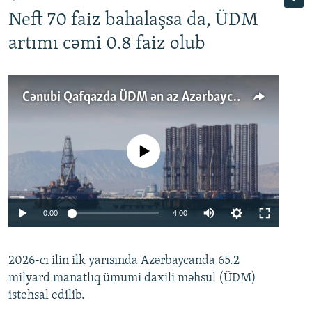
Neft 70 faiz bahalaşsa da, ÜDM
artımı cəmi 0.8 faiz olub
Cənubi Qafqazda ÜDM ən az Azərbaycanda artır: Qonşuları niyə Bakını qabaqlaya bilir?
No media source currently available
Auto
0:00
4:00
240p
2026-cı ilin ilk yarısında Azərbaycanda 65.2
360p
milyard manatlıq ümumi daxili məhsul (ÜDM)
480p
Auto
240p
360p
480p
istehsal edilib.
720p