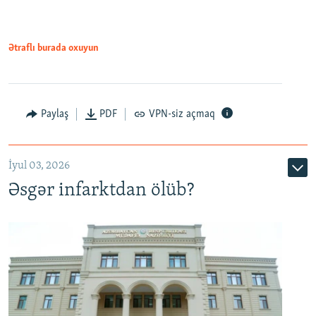
Ətraflı burada oxuyun
Auto
240p
360p
480p
Paylaş
PDF
VPN-siz açmaq
720p
1080p
İyul 03, 2026
Əsgər infarktdan ölüb?