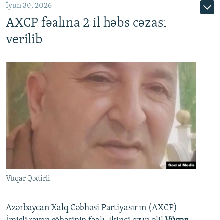
İyun 30, 2026
AXCP fəalına 2 il həbs cəzası
verilib
Vüqar Qədirli
Azərbaycan Xalq Cəbhəsi Partiyasının (AXCP)