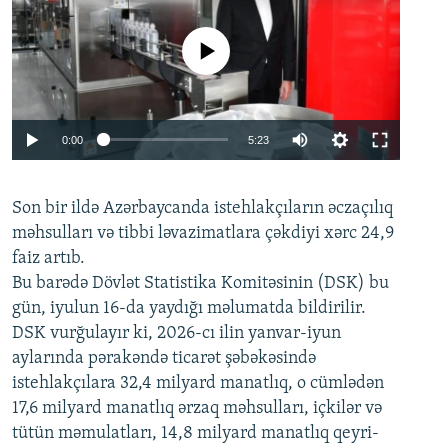
No media source currently available
Auto
0:00
5:23
240p
Son bir ildə Azərbaycanda istehlakçıların
360p
əczaçılıq
məhsulları və tibbi ləvazimatlara çəkdiyi xərc 24,9
480p
Auto
240p
360p
480p
faiz artıb.
720p
Bu barədə Dövlət Statistika Komitəsinin (DSK) bu
720p
1080p
gün, iyulun 16-da yaydığı məlumatda bildirilir.
1080p
DSK vurğulayır ki, 2026-cı ilin yanvar-iyun
aylarında pərakəndə ticarət şəbəkəsində
istehlakçılara 32,4 milyard manatlıq, o cümlədən
17,6 milyard manatlıq ərzaq məhsulları, içkilər və
tütün məmulatları, 14,8 milyard manatlıq qeyri-