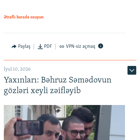
720p
1080p
1080p
Ətraflı burada oxuyun
Paylaş
PDF
VPN-siz açmaq
İyul 10, 2026
Yaxınları: Bəhruz Səmədovun
gözləri xeyli zəifləyib