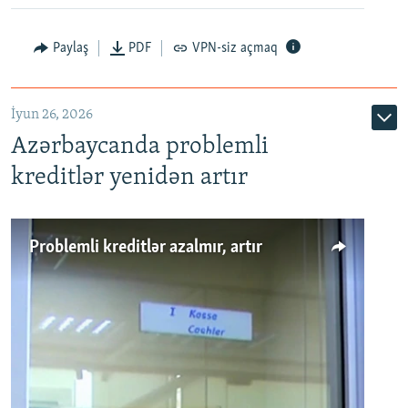
Auto
240p
360p
480p
Paylaş
PDF
VPN-siz açmaq
720p
1080p
İyun 26, 2026
Azərbaycanda problemli
kreditlər yenidən artır
Problemli kreditlər azalmır, artır