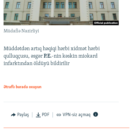
Müdafiə Nazirliyi
Müddətdən artıq həqiqi hərbi xidmət hərbi
qulluqçusu, əsgər
P.E.
-nin kəskin miokard
infarktından öldüyü bildirilir
Ətraflı burada oxuyun
Paylaş
PDF
VPN-siz açmaq