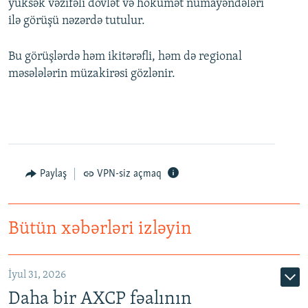
yüksək vəzifəli dövlət və hökumət nümayəndələri
ilə görüşü nəzərdə tutulur.
Bu görüşlərdə həm ikitərəfli, həm də regional
məsələlərin müzakirəsi gözlənir.
Paylaş
VPN-siz açmaq
Bütün xəbərləri izləyin
İyul 31, 2026
Daha bir AXCP fəalının