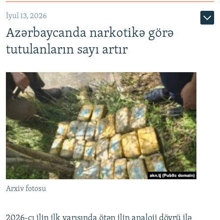
İyul 13, 2026
Azərbaycanda narkotikə görə
tutulanların sayı artır
Arxiv fotosu
2026-cı ilin ilk yarısında ötən ilin analoji dövrü ilə