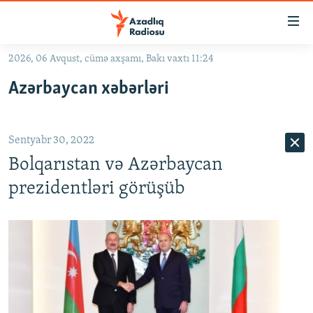
Keçid
linkləri
Əsas
2026, 06 Avqust, cümə axşamı, Bakı vaxtı 11:24
məzmuna
GÜNDƏM
Azərbaycan xəbərləri
qayıt
#İZAHLA
Əsas
KORRUPSIOMETR
naviqasiyaya
Sentyabr 30, 2022
qayıt
#ƏSLINDƏ
Axtarışa
Bolqarıstan və Azərbaycan
FƏRQƏ BAX
keç
prezidentləri görüşüb
QANUNI DOĞRU
ARAŞDIRMA
MULTIMEDIA
RADIO ARXIV
VIDEO
HAQQIMIZDA
FOTOQALEREYA
OXU ZALI