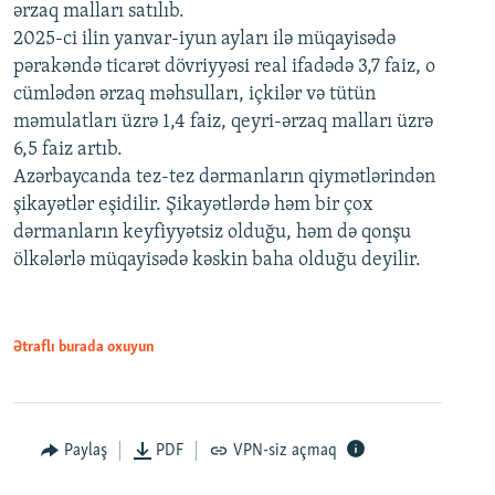
ərzaq malları satılıb.
2025-ci ilin yanvar-iyun ayları ilə müqayisədə
pərakəndə ticarət dövriyyəsi real ifadədə 3,7 faiz, o
cümlədən ərzaq məhsulları, içkilər və tütün
məmulatları üzrə 1,4 faiz, qeyri-ərzaq malları üzrə
6,5 faiz artıb.
Azərbaycanda tez-tez dərmanların qiymətlərindən
şikayətlər eşidilir. Şikayətlərdə həm bir çox
dərmanların keyfiyyətsiz olduğu, həm də qonşu
ölkələrlə müqayisədə kəskin baha olduğu deyilir.
Ətraflı burada oxuyun
Paylaş
PDF
VPN-siz açmaq