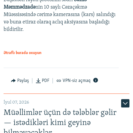
480p
Auto
240p
360p
480p
Məmmədzadə
nin 10 saylı Cəzaçəkmə
720p
Müəssisəsində cərimə kamerasına (kars) salındığı
720p
1080p
və buna etiraz olaraq aclıq aksiyasına başladığı
1080p
bildirilir.
Ətraflı burada oxuyun
Paylaş
PDF
VPN-siz açmaq
İyul 07, 2026
Müəllimlər üçün də tələblər gəlir
— istədikləri kimi geyinə