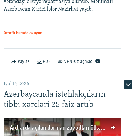
vətəndaşı ölkəyə repatriasiya olunub. Məlumatı
Azərbaycan Xarici İşlər Nazirliyi yayıb.
Ətraflı burada oxuyun
Paylaş
PDF
VPN-siz açmaq
İyul 16, 2026
Azərbaycanda istehlakçıların
tibbi xərcləri 25 faiz artıb
Ard-arda açılan dərman zavodları ölkənin tələbatını ödəyirmi?