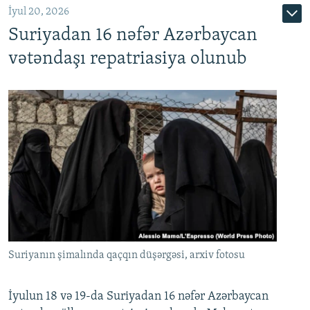
İyul 20, 2026
Auto
240p
360p
480p
Suriyadan 16 nəfər Azərbaycan
720p
1080p
vətəndaşı repatriasiya olunub
Suriyanın şimalında qaçqın düşərgəsi, arxiv fotosu
İyulun 18 və 19-da Suriyadan 16 nəfər Azərbaycan