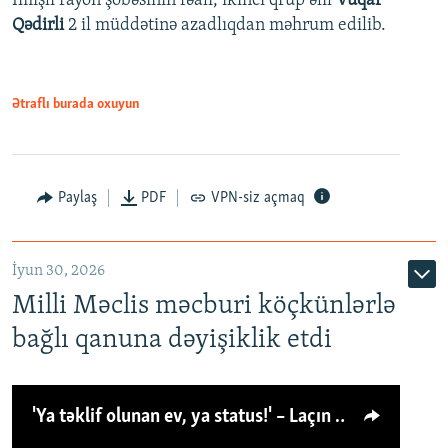
İmişli rayon şöbəsinin fəalı, ikinci qrup əlil
Vüqar
Qədirli
2 il müddətinə azadlıqdan məhrum edilib.
Ətraflı burada oxuyun
Paylaş
PDF
VPN-siz açmaq
İyun 30, 2026
Milli Məclis məcburi köçkünlərlə
bağlı qanuna dəyişiklik etdi
'Ya təklif olunan ev, ya status!' – Laçın köçkünü: 'Laçından başqa heç hara!'