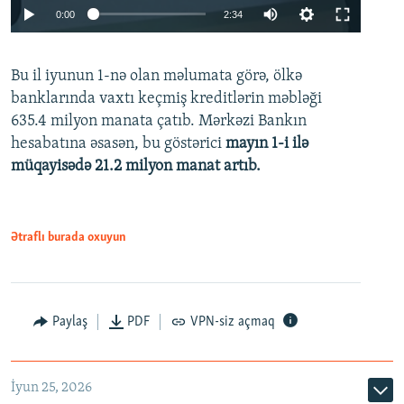
Auto
0:00
2:34
240p
Bu il iyunun 1-nə olan məlumata görə, ölkə
360p
banklarında vaxtı keçmiş kreditlərin məbləği
480p
635.4 milyon manata çatıb. Mərkəzi Bankın
720p
hesabatına əsasən, bu göstərici
mayın 1-i ilə
müqayisədə 21.2 milyon manat artıb.
1080p
Ətraflı burada oxuyun
Auto
240p
360p
480p
Paylaş
PDF
VPN-siz açmaq
720p
1080p
İyun 25, 2026