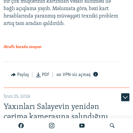
bir çox müştərinin kartından vəsait silinməsi ilə
bağlı açıqlama yayıb. Məlumata görə, bəzi kart
hesablarında yaranmış müvəqqəti texniki problem
artıq tam aradan qaldırılıb.
Ətraflı burada oxuyun
Paylaş
PDF
VPN-siz açmaq
İyun 25, 2026
Yaxınları Salayevin yenidən
cərimə kamerasına salındığını
deyirlər