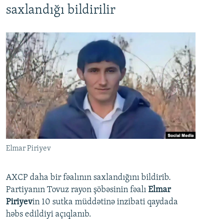
saxlandığı bildirilir
Elmar Piriyev
AXCP daha bir fəalının saxlandığını bildirib.
Partiyanın Tovuz rayon şöbəsinin fəalı
Elmar
Piriyev
in 10 sutka müddətinə inzibati qaydada
həbs edildiyi açıqlanıb.