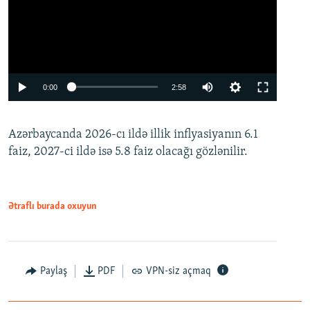
Auto
0:00
2:58
240p
Azərbaycanda 2026-cı ildə illik inflyasiyanın 6.1
360p
faiz, 2027-ci ildə isə 5.8 faiz olacağı gözlənilir.
480p
720p
1080p
Ətraflı burada oxuyun
Paylaş
PDF
VPN-siz açmaq