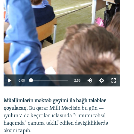
Auto
0:00
2:58
240p
Müəllimlərin məktəb geyimi ilə bağlı tələblər
360p
qoyulacaq.
Bu qərar Milli Məclisin bu gün —
480p
iyulun 7-də keçirilən iclasında "Ümumi təhsil
720p
haqqında" qanuna təklif edilən dəyişikliklərdə
əksini tapıb.
1080p