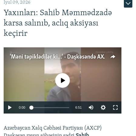
İyul 09, 2026
Yaxınları: Sahib Məmmədzadə
karsa salınıb, aclıq aksiyası
keçirir
'Məni təpiklədilər ki...' - Daşkəsəndə AXCP fəalının yaxınları onun həbsinə etiraz edirlər
No media source currently available
Auto
0:00
6:51
240p
Azərbaycan Xalq Cəbhəsi Partiyası (AXCP)
360p
Daşkəsən rayon şöbəsinin sədri
Sahib