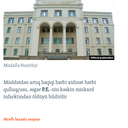
Müdafiə Nazirliyi
Müddətdən artıq həqiqi hərbi xidmət hərbi
qulluqçusu, əsgər
P.E.
-nin kəskin miokard
infarktından öldüyü bildirilir
Ətraflı burada oxuyun