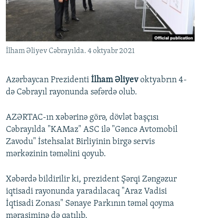
İNFOQRAFIKA
AZƏRBAYCAN ƏDƏBIYYATI KITABXANASI
MISSIYAMIZ
BIZI IZLƏ
KARIKATURA
İSLAM VƏ DEMOKRATIYA
PEŞƏ ETIKASI VƏ JURNALISTIKA STANDARTLARIMIZ
İZ - MƏDƏNIYYƏT PROQRAMI
MATERIALLARIMIZDAN ISTIFADƏ
İlham Əliyev Cəbrayılda. 4 oktyabr 2021
AZADLIQRADIOSU MOBIL TELEFONUNUZDA
RFE/RL-in bütün saytları
BIZIMLƏ ƏLAQƏ
Azərbaycan Prezidenti
İlham Əliyev
oktyabrın 4-
də Cəbrayıl rayonunda səfərdə olub.
XƏBƏR BÜLLETENLƏRIMIZ
AZƏRTAC-ın xəbərinə görə, dövlət başçısı
Cəbrayılda "KAMaz" ASC ilə "Gəncə Avtomobil
Zavodu" İstehsalat Birliyinin birgə servis
mərkəzinin təməlini qoyub.
Xəbərdə bildirilir ki, prezident Şərqi Zəngəzur
iqtisadi rayonunda yaradılacaq "Araz Vadisi
İqtisadi Zonası" Sənaye Parkının təməl qoyma
mərasiminə də qatılıb.