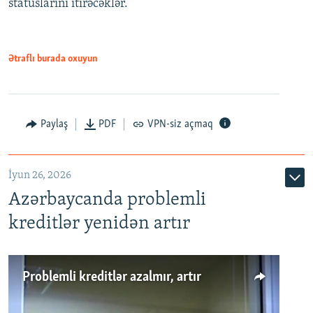
statuslarını itirəcəklər.
1080p
Ətraflı burada oxuyun
Auto
240p
360p
480p
Paylaş
PDF
VPN-siz açmaq
720p
1080p
İyun 26, 2026
Azərbaycanda problemli
kreditlər yenidən artır
Problemli kreditlər azalmır, artır