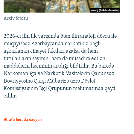
Arxiv fotosu
2026-cı ilin ilk yarısında ötən ilin analoji dövrü ilə
müqayisədə Azərbaycanda narkotiklə bağlı
aşkarlanan cinayət faktları azalsa da həm
tutulanların sayının, həm də müsadirə edilən
maddələrin həcminin artdığı bildirilir. Bu barədə
Narkomanlığa və Narkotik Vasitələrin Qanunsuz
Dövriyyəsinə Qarşı Mübarizə üzrə Dövlət
Komissiyasının İşçi Qrupunun məlumatında qeyd
edilir.
Ətraflı burada oxuyun