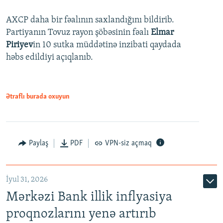
AXCP daha bir fəalının saxlandığını bildirib.
Partiyanın Tovuz rayon şöbəsinin fəalı
Elmar
Piriyev
in 10 sutka müddətinə inzibati qaydada
həbs edildiyi açıqlanıb.
Ətraflı burada oxuyun
Paylaş
PDF
VPN-siz açmaq
İyul 31, 2026
Mərkəzi Bank illik inflyasiya
proqnozlarını yenə artırıb