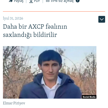
Paylaş
PDF
VPN-siz açmaq
İyul 31, 2026
Daha bir AXCP fəalının
saxlandığı bildirilir
Elmar Piriyev