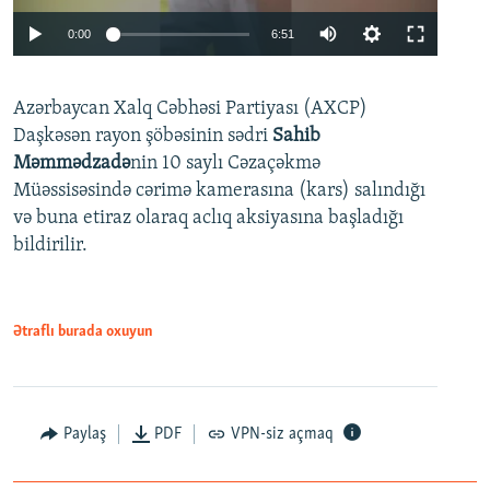
Auto
0:00
6:51
240p
Azərbaycan Xalq Cəbhəsi Partiyası (AXCP)
360p
Daşkəsən rayon şöbəsinin sədri
Sahib
480p
Auto
240p
360p
480p
Məmmədzadə
nin 10 saylı Cəzaçəkmə
720p
Müəssisəsində cərimə kamerasına (kars) salındığı
720p
1080p
və buna etiraz olaraq aclıq aksiyasına başladığı
1080p
bildirilir.
Ətraflı burada oxuyun
Paylaş
PDF
VPN-siz açmaq