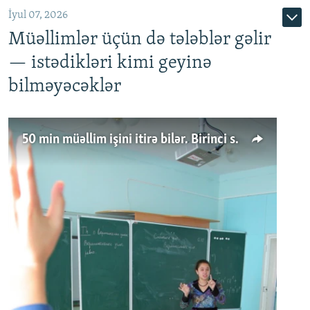
İyul 07, 2026
Müəllimlər üçün də tələblər gəlir
— istədikləri kimi geyinə
bilməyəcəklər
50 min müəllim işini itirə bilər. Birinci sinfə gedənlər azalır