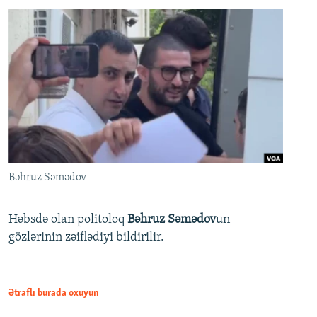
Bəhruz Səmədov
Həbsdə olan politoloq
Bəhruz Səmədov
un
gözlərinin zəiflədiyi bildirilir.
Ətraflı burada oxuyun