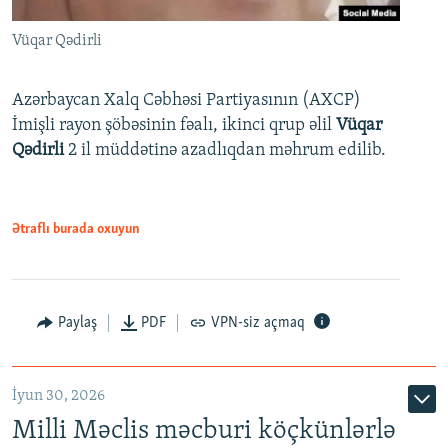
Vüqar Qədirli
Azərbaycan Xalq Cəbhəsi Partiyasının (AXCP)
İmişli rayon şöbəsinin fəalı, ikinci qrup əlil
Vüqar
Qədirli
2 il müddətinə azadlıqdan məhrum edilib.
Ətraflı burada oxuyun
Paylaş
PDF
VPN-siz açmaq
İyun 30, 2026
Milli Məclis məcburi köçkünlərlə