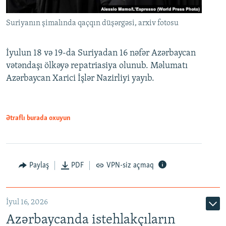
Suriyanın şimalında qaçqın düşərgəsi, arxiv fotosu
İyulun 18 və 19-da Suriyadan 16 nəfər Azərbaycan
vətəndaşı ölkəyə repatriasiya olunub. Məlumatı
Azərbaycan Xarici İşlər Nazirliyi yayıb.
Ətraflı burada oxuyun
Paylaş
PDF
VPN-siz açmaq
İyul 16, 2026
Azərbaycanda istehlakçıların