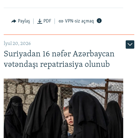
Paylaş
PDF
VPN-siz açmaq
İyul 20, 2026
Auto
240p
360p
480p
Suriyadan 16 nəfər Azərbaycan
720p
1080p
vətəndaşı repatriasiya olunub