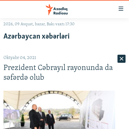
Keçid
linkləri
Əsas
2026, 09 Avqust, bazar, Bakı vaxtı 17:30
məzmuna
GÜNDƏM
Azərbaycan xəbərləri
qayıt
#İZAHLA
Əsas
KORRUPSIOMETR
naviqasiyaya
Oktyabr 04, 2021
qayıt
#ƏSLINDƏ
Axtarışa
Prezident Cəbrayıl rayonunda da
FƏRQƏ BAX
keç
səfərdə olub
QANUNI DOĞRU
ARAŞDIRMA
MULTIMEDIA
RADIO ARXIV
VIDEO
HAQQIMIZDA
FOTOQALEREYA
OXU ZALI