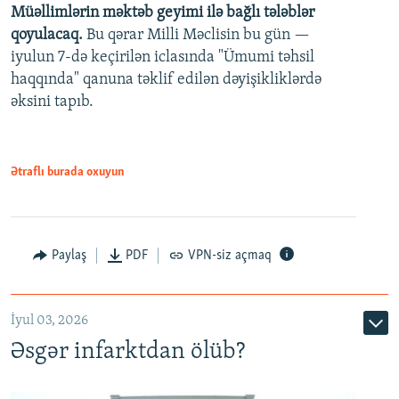
Müəllimlərin məktəb geyimi ilə bağlı tələblər
360p
qoyulacaq.
Bu qərar Milli Məclisin bu gün —
480p
iyulun 7-də keçirilən iclasında "Ümumi təhsil
720p
haqqında" qanuna təklif edilən dəyişikliklərdə
əksini tapıb.
1080p
Ətraflı burada oxuyun
Auto
240p
360p
480p
Paylaş
PDF
VPN-siz açmaq
720p
1080p
İyul 03, 2026
Əsgər infarktdan ölüb?