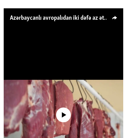
Azərbaycanlı avropalıdan iki dəfə az ət yeyir, amma... 'Qiymət artımı qaçılmazdır'
No media source currently available