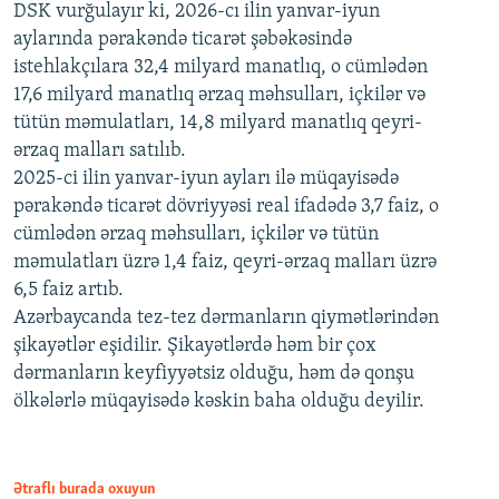
DSK vurğulayır ki, 2026-cı ilin yanvar-iyun
aylarında pərakəndə ticarət şəbəkəsində
istehlakçılara 32,4 milyard manatlıq, o cümlədən
17,6 milyard manatlıq ərzaq məhsulları, içkilər və
tütün məmulatları, 14,8 milyard manatlıq qeyri-
ərzaq malları satılıb.
2025-ci ilin yanvar-iyun ayları ilə müqayisədə
pərakəndə ticarət dövriyyəsi real ifadədə 3,7 faiz, o
cümlədən ərzaq məhsulları, içkilər və tütün
məmulatları üzrə 1,4 faiz, qeyri-ərzaq malları üzrə
6,5 faiz artıb.
Azərbaycanda tez-tez dərmanların qiymətlərindən
şikayətlər eşidilir. Şikayətlərdə həm bir çox
dərmanların keyfiyyətsiz olduğu, həm də qonşu
ölkələrlə müqayisədə kəskin baha olduğu deyilir.
Ətraflı burada oxuyun