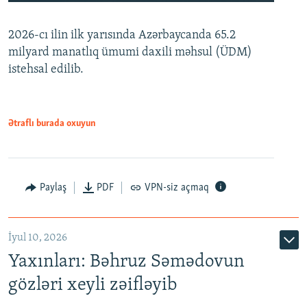
240p
2026-cı ilin ilk yarısında Azərbaycanda 65.2
360p
milyard manatlıq ümumi daxili məhsul (ÜDM)
480p
Auto
240p
360p
480p
istehsal edilib.
720p
720p
1080p
1080p
Ətraflı burada oxuyun
Paylaş
PDF
VPN-siz açmaq
İyul 10, 2026
Yaxınları: Bəhruz Səmədovun
gözləri xeyli zəifləyib