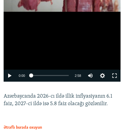
Auto
0:00
2:58
240p
Azərbaycanda 2026-cı ildə illik inflyasiyanın 6.1
360p
faiz, 2027-ci ildə isə 5.8 faiz olacağı gözlənilir.
480p
720p
1080p
Ətraflı burada oxuyun