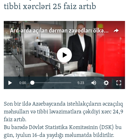
tibbi xərcləri 25 faiz artıb
Ard-arda açılan dərman zavodları ölkənin tələbatını ödəyirmi?
No media source currently available
Auto
0:00
5:23
240p
Son bir ildə Azərbaycanda istehlakçıların
360p
əczaçılıq
məhsulları və tibbi ləvazimatlara çəkdiyi xərc 24,9
480p
Auto
240p
360p
480p
faiz artıb.
720p
Bu barədə Dövlət Statistika Komitəsinin (DSK) bu
720p
1080p
gün, iyulun 16-da yaydığı məlumatda bildirilir.
1080p