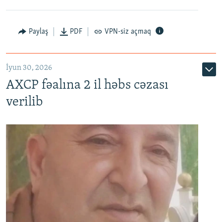
Paylaş
PDF
VPN-siz açmaq
İyun 30, 2026
AXCP fəalına 2 il həbs cəzası
verilib