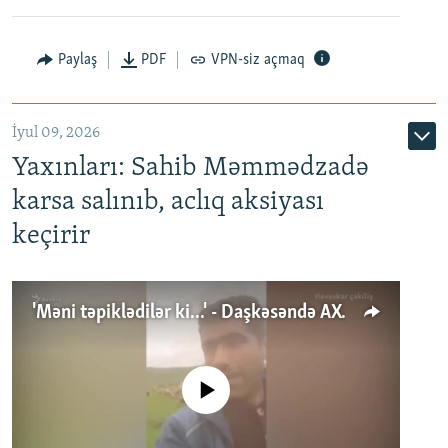
Paylaş
PDF
VPN-siz açmaq
İyul 09, 2026
Yaxınları: Sahib Məmmədzadə
karsa salınıb, aclıq aksiyası
keçirir
'Məni təpiklədilər ki...' - Daşkəsəndə AXCP fəalının yaxınları onun həbsinə etiraz edirlər
No media source currently available