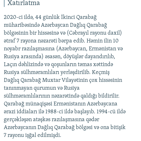
Xatırlatma
2020-ci ildə, 44 günlük İkinci Qarabağ
müharibəsində Azərbaycan Dağlıq Qarabağ
bölgəsinin bir hissəsinə və (Cəbrayıl rayonu daxil)
ətraf 7 rayona nəzarəti bərpa edib. Həmin ilin 10
noyabr razılaşmasına (Azərbaycan, Ermənistan və
Rusiya arasında) əsasən, döyüşlər dayandırılıb,
Laçın dəhlizində və qoşunların təmas xəttində
Rusiya sülhməramlıları yerləşdirilib. Keçmiş
Dağlıq Qarabağ Muxtar Vilayətinin çox hissəsinin
tanınmayan qurumun və Rusiya
sülhməramlılarının nəzarətində qaldığı bildirilir.
Qarabağ münaqişəsi Ermənistanın Azərbaycana
ərazi iddiaları ilə 1988-ci ildə başlayıb. 1994-cü ildə
gerçəkləşən atəşkəs razılaşmasına qədər
Azərbaycanın Dağlıq Qarabağ bölgəsi və ona bitişik
7 rayonu işğal edilmişdi.