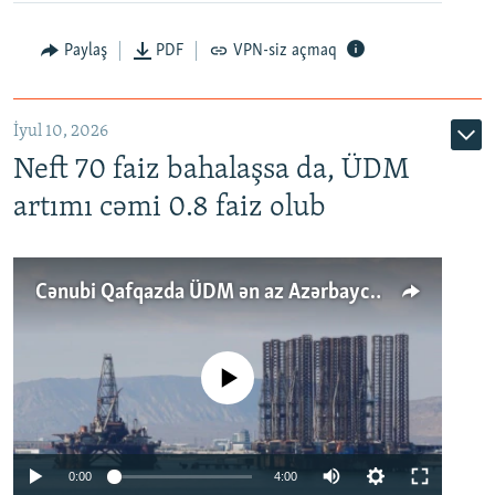
Paylaş
PDF
VPN-siz açmaq
İyul 10, 2026
Neft 70 faiz bahalaşsa da, ÜDM
artımı cəmi 0.8 faiz olub
Cənubi Qafqazda ÜDM ən az Azərbaycanda artır: Qonşuları niyə Bakını qabaqlaya bilir?
No media source currently available
Auto
0:00
4:00