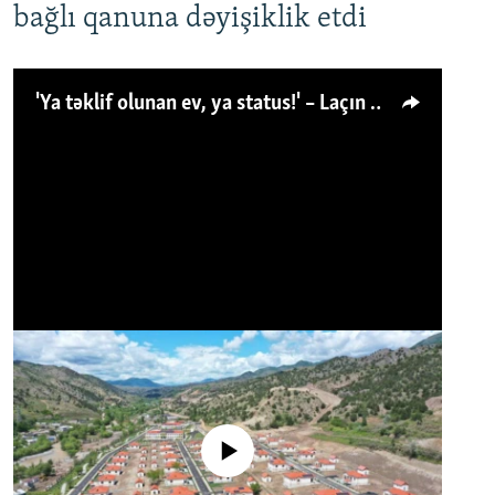
bağlı qanuna dəyişiklik etdi
'Ya təklif olunan ev, ya status!' – Laçın köçkünü: 'Laçından başqa heç hara!'
No media source currently available