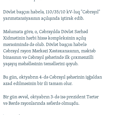
Dövlət başçısı habelə, 110/35/10 kV-luq "Cəbrayıl"
yarımstansiyasının açılışında iştirak edib.
Məlumata görə, o, Cəbrayılda Dövlət Sərhəd
Xidmətinin hərbi hissə kompleksinin açılış
mərasimində də olub. Dövlət başçısı habelə
Cəbrayıl rayon Mərkəzi Xəstəxanasının, məktəb
binasının və Cəbrayıl şəhərində ilk çoxmənzilli
yaşayış məhəlləsinin təməllərini qoyub.
Bu gün, oktyabrın 4-də Cəbrayıl şəhərinin işğaldan
azad edilməsinin bir ili tamam olur.
Bir gün əvvəl, oktyabrın 3-də isə prezident Tərtər
və Bərdə rayonlarında səfərdə olmuşdu.