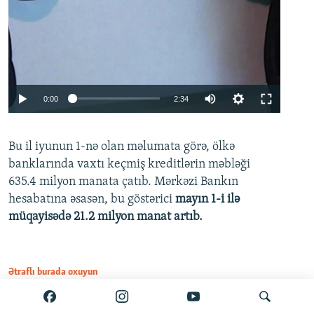
Auto
0:00
2:34
240p
Bu il iyunun 1-nə olan məlumata görə, ölkə
360p
banklarında vaxtı keçmiş kreditlərin məbləği
480p
635.4 milyon manata çatıb. Mərkəzi Bankın
720p
hesabatına əsasən, bu göstərici
mayın 1-i ilə
müqayisədə 21.2 milyon manat artıb.
1080p
Ətraflı burada oxuyun