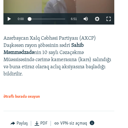
Auto
0:00
6:51
240p
Azərbaycan Xalq Cəbhəsi Partiyası (AXCP)
360p
Daşkəsən rayon şöbəsinin sədri
Sahib
480p
Auto
240p
360p
480p
Məmmədzadə
nin 10 saylı Cəzaçəkmə
720p
Müəssisəsində cərimə kamerasına (kars) salındığı
720p
1080p
və buna etiraz olaraq aclıq aksiyasına başladığı
1080p
bildirilir.
Ətraflı burada oxuyun
Paylaş
PDF
VPN-siz açmaq