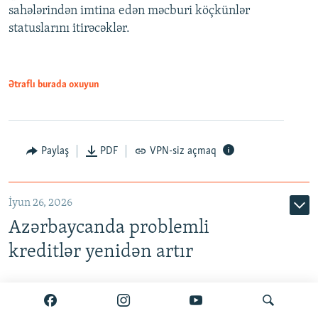
720p
sahələrindən imtina edən məcburi köçkünlər
statuslarını itirəcəklər.
1080p
Ətraflı burada oxuyun
Auto
240p
360p
480p
Paylaş
PDF
VPN-siz açmaq
720p
1080p
İyun 26, 2026
Azərbaycanda problemli
kreditlər yenidən artır
Problemli kreditlər azalmır, artır