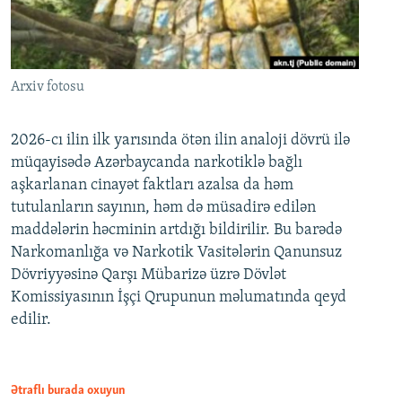
Arxiv fotosu
2026-cı ilin ilk yarısında ötən ilin analoji dövrü ilə
müqayisədə Azərbaycanda narkotiklə bağlı
aşkarlanan cinayət faktları azalsa da həm
tutulanların sayının, həm də müsadirə edilən
maddələrin həcminin artdığı bildirilir. Bu barədə
Narkomanlığa və Narkotik Vasitələrin Qanunsuz
Dövriyyəsinə Qarşı Mübarizə üzrə Dövlət
Komissiyasının İşçi Qrupunun məlumatında qeyd
edilir.
Ətraflı burada oxuyun