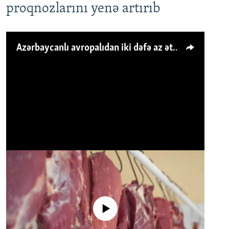
proqnozlarını yenə artırıb
Azərbaycanlı avropalıdan iki dəfə az ət yeyir, amma... 'Qiymət artımı qaçılmazdır'
No media source currently available