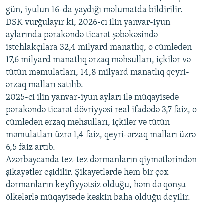
720p
1080p
gün, iyulun 16-da yaydığı məlumatda bildirilir.
1080p
DSK vurğulayır ki, 2026-cı ilin yanvar-iyun
aylarında pərakəndə ticarət şəbəkəsində
istehlakçılara 32,4 milyard manatlıq, o cümlədən
17,6 milyard manatlıq ərzaq məhsulları, içkilər və
tütün məmulatları, 14,8 milyard manatlıq qeyri-
ərzaq malları satılıb.
2025-ci ilin yanvar-iyun ayları ilə müqayisədə
pərakəndə ticarət dövriyyəsi real ifadədə 3,7 faiz, o
cümlədən ərzaq məhsulları, içkilər və tütün
məmulatları üzrə 1,4 faiz, qeyri-ərzaq malları üzrə
6,5 faiz artıb.
Azərbaycanda tez-tez dərmanların qiymətlərindən
şikayətlər eşidilir. Şikayətlərdə həm bir çox
dərmanların keyfiyyətsiz olduğu, həm də qonşu
ölkələrlə müqayisədə kəskin baha olduğu deyilir.