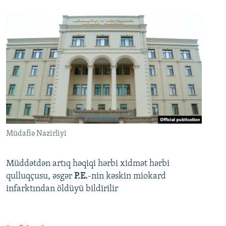
Müdafiə Nazirliyi
Müddətdən artıq həqiqi hərbi xidmət hərbi
qulluqçusu, əsgər
P.E.
-nin kəskin miokard
infarktından öldüyü bildirilir