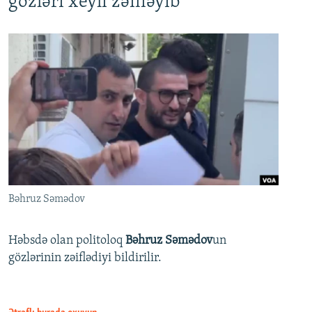
gözləri xeyli zəifləyib
Bəhruz Səmədov
Həbsdə olan politoloq
Bəhruz Səmədov
un
gözlərinin zəiflədiyi bildirilir.