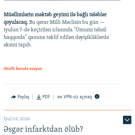
240p
Müəllimlərin məktəb geyimi ilə bağlı tələblər
360p
qoyulacaq.
Bu qərar Milli Məclisin bu gün —
480p
iyulun 7-də keçirilən iclasında "Ümumi təhsil
720p
haqqında" qanuna təklif edilən dəyişikliklərdə
əksini tapıb.
1080p
Ətraflı burada oxuyun
Auto
240p
360p
480p
Paylaş
PDF
VPN-siz açmaq
720p
1080p
İyul 03, 2026
Əsgər infarktdan ölüb?