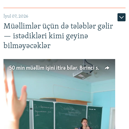
İyul 07, 2026
Müəllimlər üçün də tələblər gəlir
— istədikləri kimi geyinə
bilməyəcəklər
50 min müəllim işini itirə bilər. Birinci sinfə gedənlər azalır