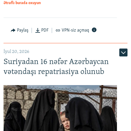
1080p
Ətraflı burada oxuyun
Paylaş
PDF
VPN-siz açmaq
İyul 20, 2026
Auto
240p
360p
480p
Suriyadan 16 nəfər Azərbaycan
720p
1080p
vətəndaşı repatriasiya olunub