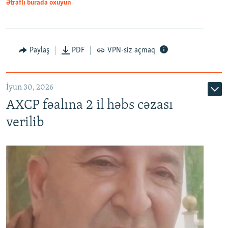
Ətraflı burada oxuyun
Paylaş
PDF
VPN-siz açmaq
İyun 30, 2026
AXCP fəalına 2 il həbs cəzası
verilib