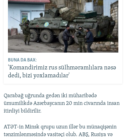
BUNA DA BAX:
'Komandirimiz rus sülhməramlılara nəsə
dedi, bizi yoxlamadılar'
Qarabağ uğrunda gedən iki müharibədə
ümumilikdə Azərbaycanın 20 min civarında insan
itirdiyi bildirilir.
ATƏT-in Minsk qrupu uzun illər bu münaqişənin
tənzimlənməsində vasitəçi olub. ABŞ, Rusiya və