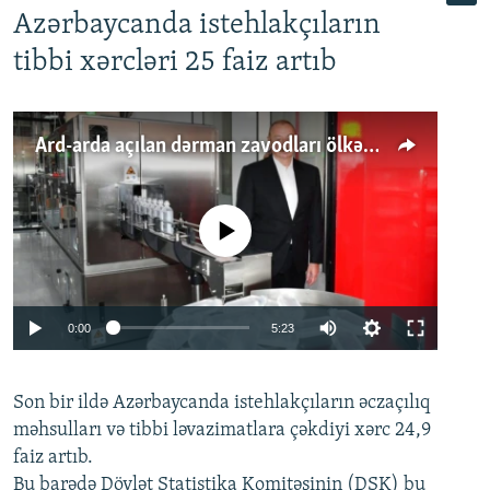
Azərbaycanda istehlakçıların
tibbi xərcləri 25 faiz artıb
Ard-arda açılan dərman zavodları ölkənin tələbatını ödəyirmi?
No media source currently available
Auto
0:00
5:23
240p
Son bir ildə Azərbaycanda istehlakçıların
360p
əczaçılıq
məhsulları və tibbi ləvazimatlara çəkdiyi xərc 24,9
480p
Auto
240p
360p
480p
faiz artıb.
720p
Bu barədə Dövlət Statistika Komitəsinin (DSK) bu