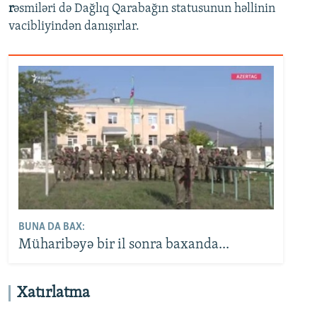
r
əsmiləri də Dağlıq Qarabağın statusunun həllinin
vacibliyindən danışırlar.
BUNA DA BAX:
Müharibəyə bir il sonra baxanda...
Xatırlatma