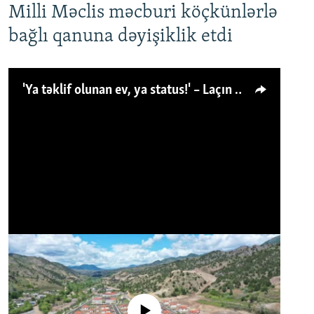
Milli Məclis məcburi köçkünlərlə
bağlı qanuna dəyişiklik etdi
'Ya təklif olunan ev, ya status!' – Laçın köçkünü: 'Laçından başqa heç hara!'
No media source currently available