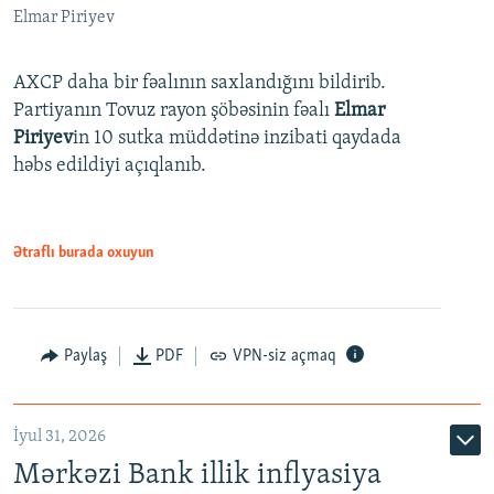
Elmar Piriyev
AXCP daha bir fəalının saxlandığını bildirib.
Partiyanın Tovuz rayon şöbəsinin fəalı
Elmar
Piriyev
in 10 sutka müddətinə inzibati qaydada
həbs edildiyi açıqlanıb.
Ətraflı burada oxuyun
Paylaş
PDF
VPN-siz açmaq
İyul 31, 2026
Mərkəzi Bank illik inflyasiya