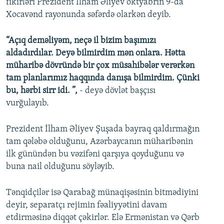
fikirləri Prezident İlham Əliyev oktyabrın 9-da
Xocavənd rayonunda səfərdə olarkən deyib.
“Açıq deməliyəm, neçə il bizim başımızı
aldadırdılar. Deyə bilmirdim mən onlara. Hətta
müharibə dövründə bir çox müsahibələr verərkən
tam planlarımız haqqında danışa bilmirdim. Çünki
bu, hərbi sirr idi. ”,
- deyə dövlət başçısı
vurğulayıb.
Prezident İlham Əliyev Şuşada bayraq qaldırmağın
tam qələbə olduğunu, Azərbaycanın müharibənin
ilk günündən bu vəzifəni qarşıya qoyduğunu və
buna nail olduğunu söyləyib.
Tənqidçilər isə Qarabağ münaqişəsinin bitmədiyini
deyir, separatçı rejimin fəaliyyətini davam
etdirməsinə diqqət çəkirlər. Elə Ermənistan və Qərb