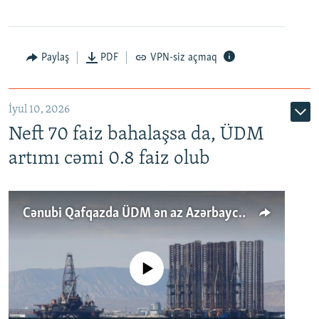
Paylaş
PDF
VPN-siz açmaq
İyul 10, 2026
Neft 70 faiz bahalaşsa da, ÜDM
artımı cəmi 0.8 faiz olub
Cənubi Qafqazda ÜDM ən az Azərbaycanda artır: Qonşuları niyə Bakını qabaqlaya bilir?
No media source currently available