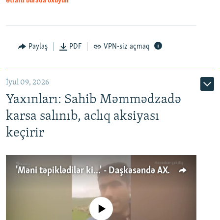
Ətraflı burada oxuyun
Paylaş
PDF
VPN-siz açmaq
İyul 09, 2026
Yaxınları: Sahib Məmmədzadə
karsa salınıb, aclıq aksiyası
keçirir
'Məni təpiklədilər ki...' - Daşkəsəndə AXCP fəalının yaxınları onun həbsinə etiraz edirlər
No media source currently available