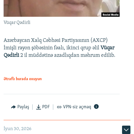
Vüqar Qədirli
Azərbaycan Xalq Cəbhəsi Partiyasının (AXCP)
İmişli rayon şöbəsinin fəalı, ikinci qrup əlil
Vüqar
Qədirli
2 il müddətinə azadlıqdan məhrum edilib.
Ətraflı burada oxuyun
Paylaş
PDF
VPN-siz açmaq
İyun 30, 2026