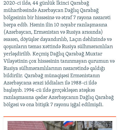
2020-ci ildə, 44 günlük İkinci Qarabağ
müharibəsində Azərbaycan Dağlıq Qarabağ
bölgəsinin bir hissəsinə və ətraf 7 rayona nəzarəti
bərpa edib. Həmin ilin 10 noyabr razılaşmasına
(Azərbaycan, Ermənistan və Rusiya arasında)
əsasən, döyüşlər dayandırılıb, Laçın dəhlizində və
qoşunların təmas xəttində Rusiya sülhməramlıları
yerləşdirilib. Keçmiş Dağlıq Qarabağ Muxtar
Vilayətinin çox hissəsinin tanınmayan qurumun və
Rusiya sülhməramlılarının nəzarətində qaldığı
bildirilir. Qarabağ münaqişəsi Ermənistanın
Azərbaycana ərazi iddiaları ilə 1988-ci ildə
başlayıb. 1994-cü ildə gerçəkləşən atəşkəs
razılaşmasına qədər Azərbaycanın Dağlıq Qarabağ
bölgəsi və ona bitişik 7 rayonu işğal edilmişdi.