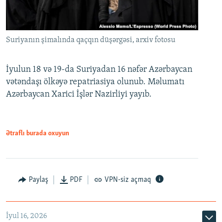
Suriyanın şimalında qaçqın düşərgəsi, arxiv fotosu
İyulun 18 və 19-da Suriyadan 16 nəfər Azərbaycan
vətəndaşı ölkəyə repatriasiya olunub. Məlumatı
Azərbaycan Xarici İşlər Nazirliyi yayıb.
Ətraflı burada oxuyun
Paylaş
PDF
VPN-siz açmaq
İyul 16, 2026