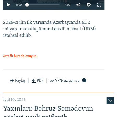
Auto
0:00
4:00
240p
2026-cı ilin ilk yarısında Azərbaycanda 65.2
360p
milyard manatlıq ümumi daxili məhsul (ÜDM)
480p
Auto
240p
360p
480p
istehsal edilib.
720p
720p
1080p
1080p
Ətraflı burada oxuyun
Paylaş
PDF
VPN-siz açmaq
İyul 10, 2026
Yaxınları: Bəhruz Səmədovun