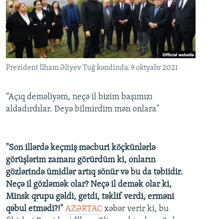
İNFOQRAFIKA
AZƏRBAYCAN ƏDƏBIYYATI KITABXANASI
MISSIYAMIZ
BIZI IZLƏ
KARIKATURA
İSLAM VƏ DEMOKRATIYA
PEŞƏ ETIKASI VƏ JURNALISTIKA STANDARTLARIMIZ
İZ - MƏDƏNIYYƏT PROQRAMI
MATERIALLARIMIZDAN ISTIFADƏ
AZADLIQRADIOSU MOBIL TELEFONUNUZDA
RFE/RL-in bütün saytları
Prezident İlham Əliyev Tuğ kəndində, 9 oktyabr 2021
BIZIMLƏ ƏLAQƏ
“Açıq deməliyəm, neçə il bizim başımızı
XƏBƏR BÜLLETENLƏRIMIZ
aldadırdılar. Deyə bilmirdim mən onlara"
"Son illərdə keçmiş məcburi köçkünlərlə
görüşlərim zamanı görürdüm ki, onların
gözlərində ümidlər artıq sönür və bu da təbiidir.
Neçə il gözləmək olar? Neçə il demək olar ki,
Minsk qrupu gəldi, getdi, təklif verdi, erməni
qəbul etmədi?!"
AZƏRTAC
xəbər verir ki, bu