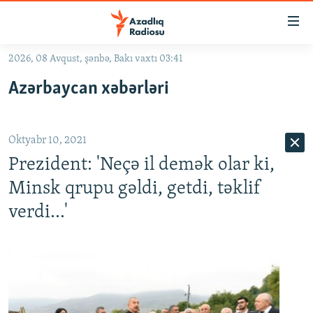
Keçid
linkləri
Əsas
2026, 08 Avqust, şənbə, Bakı vaxtı 03:41
məzmuna
GÜNDƏM
Azərbaycan xəbərləri
qayıt
#İZAHLA
Əsas
KORRUPSIOMETR
naviqasiyaya
Oktyabr 10, 2021
qayıt
#ƏSLINDƏ
Axtarışa
Prezident: 'Neçə il demək olar ki,
FƏRQƏ BAX
keç
Minsk qrupu gəldi, getdi, təklif
QANUNI DOĞRU
verdi...'
ARAŞDIRMA
MULTIMEDIA
RADIO ARXIV
VIDEO
HAQQIMIZDA
FOTOQALEREYA
OXU ZALI