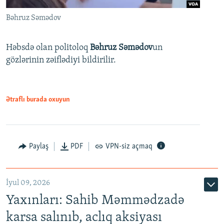
Bəhruz Səmədov
Həbsdə olan politoloq
Bəhruz Səmədov
un
gözlərinin zəiflədiyi bildirilir.
Ətraflı burada oxuyun
Paylaş
PDF
VPN-siz açmaq
İyul 09, 2026
Yaxınları: Sahib Məmmədzadə
karsa salınıb, aclıq aksiyası