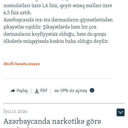
məmulatları üzrə 1,4 faiz, qeyri-ərzaq malları üzrə
6,5 faiz artıb.
Azərbaycanda tez-tez dərmanların qiymətlərindən
şikayətlər eşidilir. Şikayətlərdə həm bir çox
dərmanların keyfiyyətsiz olduğu, həm də qonşu
ölkələrlə müqayisədə kəskin baha olduğu deyilir.
Ətraflı burada oxuyun
Paylaş
PDF
VPN-siz açmaq
İyul 13, 2026
Azərbaycanda narkotikə görə