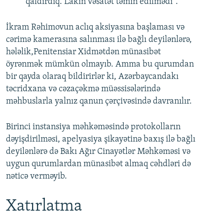
qaldırdıq. Lakin vəsatət təmin edilmədi".
İkram Rəhimovun aclıq aksiyasına başlaması və
cərimə kamerasına salınması ilə bağlı deyilənlərə,
hələlik,Penitensiar Xidmətdən münasibət
öyrənmək mümkün olmayıb. Amma bu qurumdan
bir qayda olaraq bildirirlər ki, Azərbaycandakı
təcridxana və cəzaçəkmə müəssisələrində
məhbuslarla yalnız qanun çərçivəsində davranılır.
Birinci instansiya məhkəməsində protokolların
dəyişdirilməsi, apelyasiya şikayətinə baxış ilə bağlı
deyilənlərə də Bakı Ağır Cinayətlər Məhkəməsi və
uygun qurumlardan münasibət almaq cəhdləri də
nəticə verməyib.
Xatırlatma