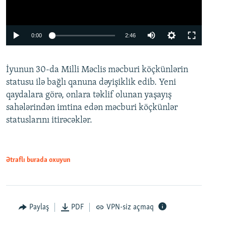
Auto
0:00
2:46
240p
İyunun 30-da Milli Məclis məcburi köçkünlərin
360p
statusu ilə bağlı qanuna dəyişiklik edib. Yeni
480p
qaydalara görə, onlara təklif olunan yaşayış
720p
sahələrindən imtina edən məcburi köçkünlər
statuslarını itirəcəklər.
1080p
Ətraflı burada oxuyun
Auto
240p
360p
480p
Paylaş
PDF
VPN-siz açmaq