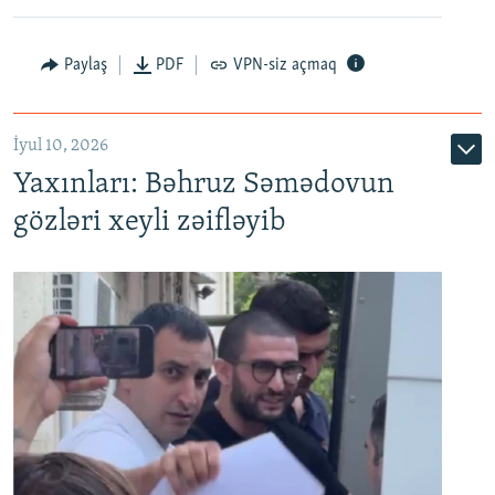
Paylaş
PDF
VPN-siz açmaq
İyul 10, 2026
Yaxınları: Bəhruz Səmədovun
gözləri xeyli zəifləyib