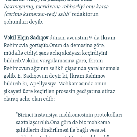
baxmayaraq, təcridxana rəhbərliyi onu karsa
(cərimə kamerası-red) salıb”
redaktorun
qohumları deyib.
Vəkil Elçin Sadıqov
dünən, avqustun 9-da İkram
Rəhimovla görüşüb.Onun da deməsinə görə,
müdafiə etdiyi şəxs aclıq aksiyası keçirdiyini
bildirib.Vəkilin vurğulamasına görə, İkram
Rəhimovun ağzının selikli qişasında yaralar əmələ
gəlib. E. Sadıqovun deyir ki, İkram Rəhimov
bildirib ki, Apellyasiya Məhkəməsində onun
şikayəti üzrə keçirilən prosesin gedişatına etiraz
olaraq aclıq elan edib:
"Birinci instansiya məhkəməsinin protokolları
saxtalaşdırılıb.Ona görə də biz məhkəmə
şahidlərin dindirilməsi ilə bağlı vəsatət