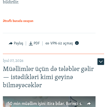
bildirilir.
Ətraflı burada oxuyun
Paylaş
PDF
VPN-siz açmaq
İyul 07, 2026
Müəllimlər üçün də tələblər gəlir
— istədikləri kimi geyinə
bilməyəcəklər
50 min müəllim işini itirə bilər. Birinci sinfə gedənlər azalır