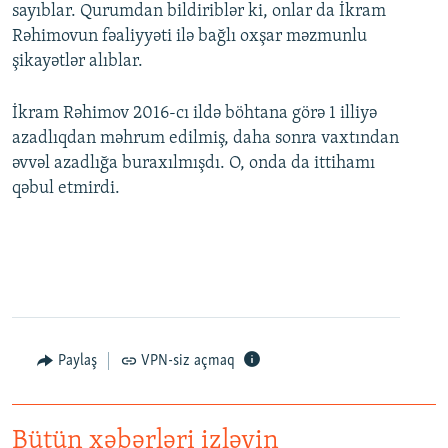
sayıblar. Qurumdan bildiriblər ki, onlar da İkram
Rəhimovun fəaliyyəti ilə bağlı oxşar məzmunlu
şikayətlər alıblar.
İkram Rəhimov 2016-cı ildə böhtana görə 1 illiyə
azadlıqdan məhrum edilmiş, daha sonra vaxtından
əvvəl azadlığa buraxılmışdı. O, onda da ittihamı
qəbul etmirdi.
Paylaş
VPN-siz açmaq
Bütün xəbərləri izləyin