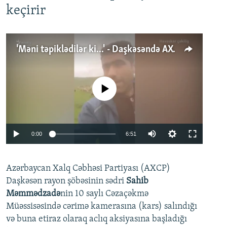
keçirir
'Məni təpiklədilər ki...' - Daşkəsəndə AXCP fəalının yaxınları onun həbsinə etiraz edirlər
No media source currently available
Auto
0:00
6:51
240p
Azərbaycan Xalq Cəbhəsi Partiyası (AXCP)
360p
Daşkəsən rayon şöbəsinin sədri
Sahib
480p
Auto
240p
360p
480p
Məmmədzadə
nin 10 saylı Cəzaçəkmə
720p
Müəssisəsində cərimə kamerasına (kars) salındığı
720p
1080p
və buna etiraz olaraq aclıq aksiyasına başladığı
1080p