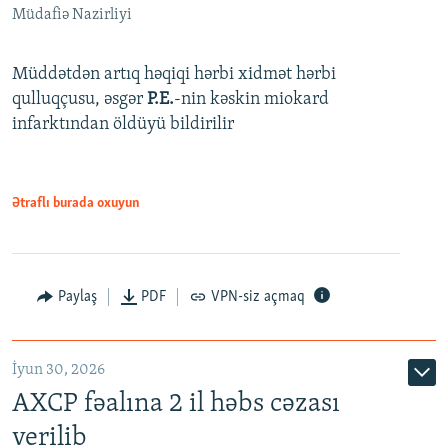
Müdafiə Nazirliyi
Müddətdən artıq həqiqi hərbi xidmət hərbi
qulluqçusu, əsgər
P.E.
-nin kəskin miokard
infarktından öldüyü bildirilir
Ətraflı burada oxuyun
Paylaş
PDF
VPN-siz açmaq
İyun 30, 2026
AXCP fəalına 2 il həbs cəzası
verilib