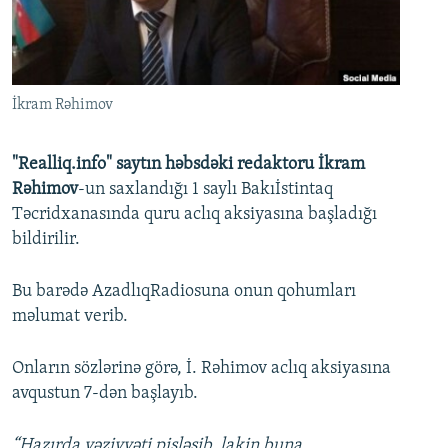
İNFOQRAFIKA
AZƏRBAYCAN ƏDƏBIYYATI KITABXANASI
MISSIYAMIZ
BIZI IZLƏ
KARIKATURA
İSLAM VƏ DEMOKRATIYA
PEŞƏ ETIKASI VƏ JURNALISTIKA STANDARTLARIMIZ
İZ - MƏDƏNIYYƏT PROQRAMI
MATERIALLARIMIZDAN ISTIFADƏ
İkram Rəhimov
AZADLIQRADIOSU MOBIL TELEFONUNUZDA
RFE/RL-in bütün saytları
BIZIMLƏ ƏLAQƏ
"Realliq.info" saytın həbsdəki redaktoru İkram
Rəhimov
-un saxlandığı 1 saylı Bakıİstintaq
XƏBƏR BÜLLETENLƏRIMIZ
Təcridxanasında quru aclıq aksiyasına başladığı
bildirilir.
Bu barədə AzadlıqRadiosuna onun qohumları
məlumat verib.
Onların sözlərinə görə, İ. Rəhimov aclıq aksiyasına
avqustun 7-dən başlayıb.
“Hazırda vəziyyəti pisləşib, lakin buna