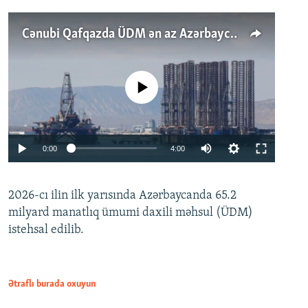
Cənubi Qafqazda ÜDM ən az Azərbaycanda artır: Qonşuları niyə Bakını qabaqlaya bilir?
No media source currently available
Auto
0:00
4:00
240p
2026-cı ilin ilk yarısında Azərbaycanda 65.2
360p
milyard manatlıq ümumi daxili məhsul (ÜDM)
480p
Auto
240p
360p
480p
istehsal edilib.
720p
720p
1080p
1080p
Ətraflı burada oxuyun