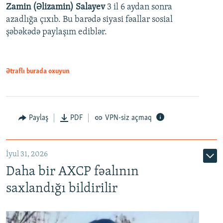
Zamin (Əlizamin) Salayev
3 il 6 aydan sonra
azadlığa çıxıb. Bu barədə siyasi fəallar sosial
şəbəkədə paylaşım ediblər.
Ətraflı burada oxuyun
Paylaş
PDF
VPN-siz açmaq
İyul 31, 2026
Daha bir AXCP fəalının
saxlandığı bildirilir