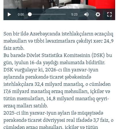
Auto
0:00
5:23
240p
Son bir ildə Azərbaycanda istehlakçıların
360p
əczaçılıq
məhsulları və tibbi ləvazimatlara çəkdiyi xərc 24,9
480p
Auto
240p
360p
480p
faiz artıb.
720p
Bu barədə Dövlət Statistika Komitəsinin (DSK) bu
720p
1080p
gün, iyulun 16-da yaydığı məlumatda bildirilir.
1080p
DSK vurğulayır ki, 2026-cı ilin yanvar-iyun
aylarında pərakəndə ticarət şəbəkəsində
istehlakçılara 32,4 milyard manatlıq, o cümlədən
17,6 milyard manatlıq ərzaq məhsulları, içkilər və
tütün məmulatları, 14,8 milyard manatlıq qeyri-
ərzaq malları satılıb.
2025-ci ilin yanvar-iyun ayları ilə müqayisədə
pərakəndə ticarət dövriyyəsi real ifadədə 3,7 faiz, o
cümlədən ərzaq məhsulları, içkilər və tütün