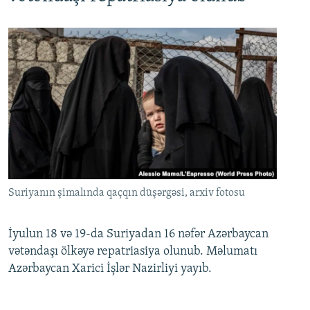
Suriyanın şimalında qaçqın düşərgəsi, arxiv fotosu
İyulun 18 və 19-da Suriyadan 16 nəfər Azərbaycan
vətəndaşı ölkəyə repatriasiya olunub. Məlumatı
Azərbaycan Xarici İşlər Nazirliyi yayıb.