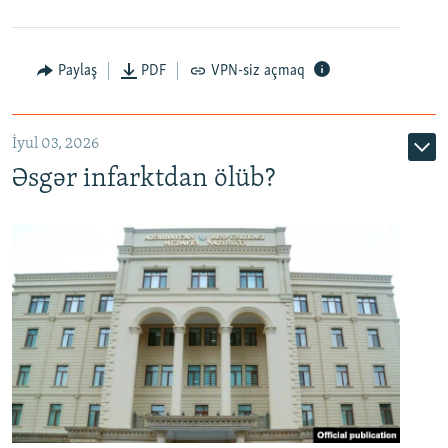
Auto
240p
360p
480p
Paylaş
PDF
VPN-siz açmaq
720p
1080p
İyul 03, 2026
Əsgər infarktdan ölüb?