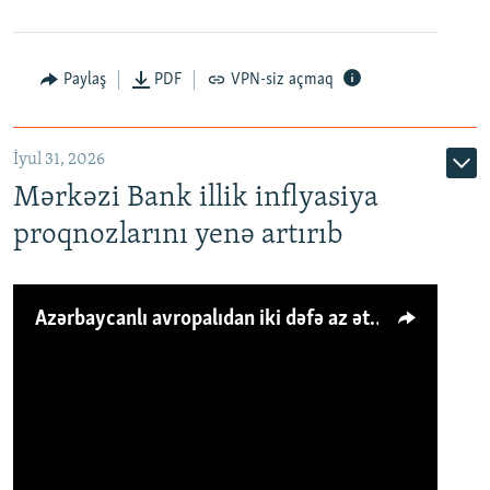
Paylaş
PDF
VPN-siz açmaq
İyul 31, 2026
Mərkəzi Bank illik inflyasiya
proqnozlarını yenə artırıb
Azərbaycanlı avropalıdan iki dəfə az ət yeyir, amma... 'Qiymət artımı qaçılmazdır'