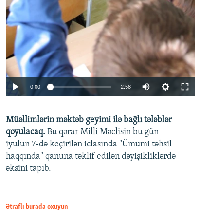
Auto
0:00
2:58
240p
Müəllimlərin məktəb geyimi ilə bağlı tələblər
360p
qoyulacaq.
Bu qərar Milli Məclisin bu gün —
480p
iyulun 7-də keçirilən iclasında "Ümumi təhsil
720p
haqqında" qanuna təklif edilən dəyişikliklərdə
əksini tapıb.
1080p
Ətraflı burada oxuyun