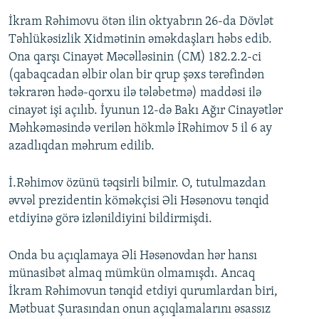
İkram Rəhimovu ötən ilin oktyabrın 26-da Dövlət
Təhlükəsizlik Xidmətinin əməkdaşları həbs edib.
Ona qarşı Cinayət Məcəlləsinin (CM) 182.2.2-ci
(qabaqcadan əlbir olan bir qrup şəxs tərəfindən
təkrarən hədə-qorxu ilə tələbetmə) maddəsi ilə
cinayət işi açılıb. İyunun 12-də Bakı Ağır Cinayətlər
Məhkəməsində verilən hökmlə İRəhimov 5 il 6 ay
azadlıqdan məhrum edilib.
İ.Rəhimov özünü təqsirli bilmir. O, tutulmazdan
əvvəl prezidentin köməkçisi Əli Həsənovu tənqid
etdiyinə görə izlənildiyini bildirmişdi.
Onda bu açıqlamaya Əli Həsənovdan hər hansı
münasibət almaq mümkün olmamışdı. Ancaq
İkram Rəhimovun tənqid etdiyi qurumlardan biri,
Mətbuat Şurasından onun açıqlamalarını əsassız