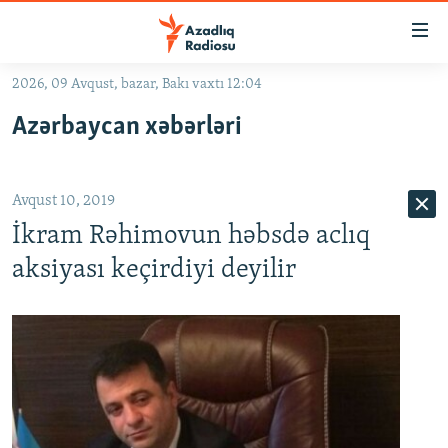
Keçid
linkləri
Əsas
2026, 09 Avqust, bazar, Bakı vaxtı 12:04
məzmuna
GÜNDƏM
Azərbaycan xəbərləri
qayıt
#İZAHLA
Əsas
KORRUPSIOMETR
naviqasiyaya
Avqust 10, 2019
qayıt
#ƏSLINDƏ
Axtarışa
İkram Rəhimovun həbsdə aclıq
FƏRQƏ BAX
keç
aksiyası keçirdiyi deyilir
QANUNI DOĞRU
ARAŞDIRMA
MULTIMEDIA
RADIO ARXIV
VIDEO
HAQQIMIZDA
FOTOQALEREYA
OXU ZALI