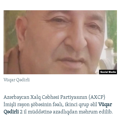
Vüqar Qədirli
Azərbaycan Xalq Cəbhəsi Partiyasının (AXCP)
İmişli rayon şöbəsinin fəalı, ikinci qrup əlil
Vüqar
Qədirli
2 il müddətinə azadlıqdan məhrum edilib.