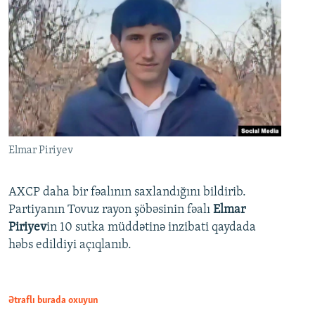
Elmar Piriyev
AXCP daha bir fəalının saxlandığını bildirib.
Partiyanın Tovuz rayon şöbəsinin fəalı
Elmar
Piriyev
in 10 sutka müddətinə inzibati qaydada
həbs edildiyi açıqlanıb.
Ətraflı burada oxuyun