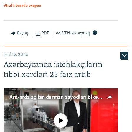
Ətraflı burada oxuyun
Paylaş
PDF
VPN-siz açmaq
İyul 16, 2026
Azərbaycanda istehlakçıların
tibbi xərcləri 25 faiz artıb
Ard-arda açılan dərman zavodları ölkənin tələbatını ödəyirmi?
No media source currently available