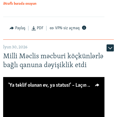
Ətraflı burada oxuyun
Paylaş
PDF
VPN-siz açmaq
İyun 30, 2026
Milli Məclis məcburi köçkünlərlə
bağlı qanuna dəyişiklik etdi
'Ya təklif olunan ev, ya status!' – Laçın köçkünü: 'Laçından başqa heç hara!'