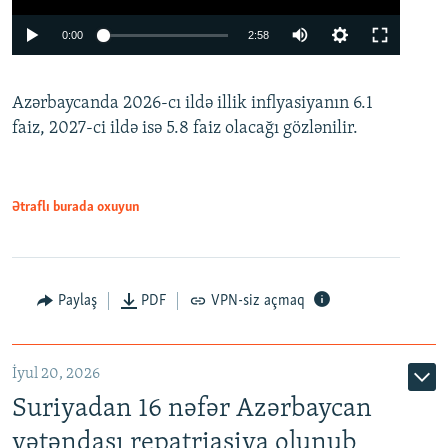
Auto
0:00
2:58
240p
Azərbaycanda 2026-cı ildə illik inflyasiyanın 6.1
360p
faiz, 2027-ci ildə isə 5.8 faiz olacağı gözlənilir.
480p
720p
1080p
Ətraflı burada oxuyun
Paylaş
PDF
VPN-siz açmaq
İyul 20, 2026
Auto
240p
360p
480p
Suriyadan 16 nəfər Azərbaycan
720p
1080p
vətəndaşı repatriasiya olunub