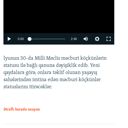
Auto
0:00
2:46
240p
İyunun 30-da Milli Məclis məcburi köçkünlərin
360p
statusu ilə bağlı qanuna dəyişiklik edib. Yeni
480p
qaydalara görə, onlara təklif olunan yaşayış
720p
sahələrindən imtina edən məcburi köçkünlər
statuslarını itirəcəklər.
1080p
Ətraflı burada oxuyun