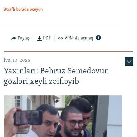
1080p
Ətraflı burada oxuyun
Paylaş
PDF
VPN-siz açmaq
İyul 10, 2026
Yaxınları: Bəhruz Səmədovun
gözləri xeyli zəifləyib