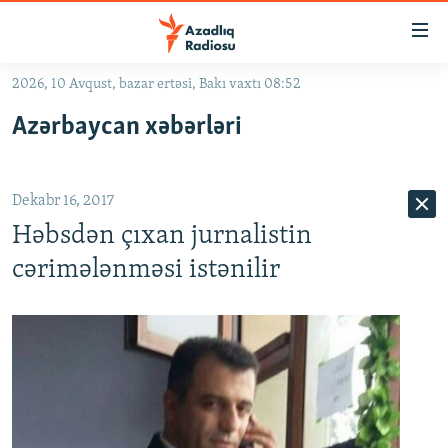
Keçid
linkləri
Əsas
2026, 10 Avqust, bazar ertəsi, Bakı vaxtı 08:52
məzmuna
GÜNDƏM
Azərbaycan xəbərləri
qayıt
#İZAHLA
Əsas
KORRUPSIOMETR
naviqasiyaya
Dekabr 16, 2017
qayıt
#ƏSLINDƏ
Axtarışa
Həbsdən çıxan jurnalistin
FƏRQƏ BAX
keç
cərimələnməsi istənilir
QANUNI DOĞRU
ARAŞDIRMA
MULTIMEDIA
RADIO ARXIV
VIDEO
HAQQIMIZDA
FOTOQALEREYA
OXU ZALI