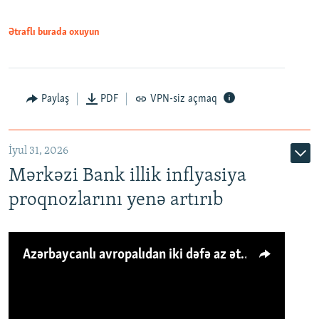
Ətraflı burada oxuyun
Paylaş
PDF
VPN-siz açmaq
İyul 31, 2026
Mərkəzi Bank illik inflyasiya
proqnozlarını yenə artırıb
Azərbaycanlı avropalıdan iki dəfə az ət yeyir, amma... 'Qiymət artımı qaçılmazdır'