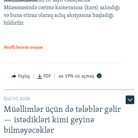
Məmmədzadə
nin 10 saylı Cəzaçəkmə
720p
Müəssisəsində cərimə kamerasına (kars) salındığı
720p
1080p
və buna etiraz olaraq aclıq aksiyasına başladığı
1080p
bildirilir.
Ətraflı burada oxuyun
Paylaş
PDF
VPN-siz açmaq
İyul 07, 2026
Müəllimlər üçün də tələblər gəlir
— istədikləri kimi geyinə
bilməyəcəklər