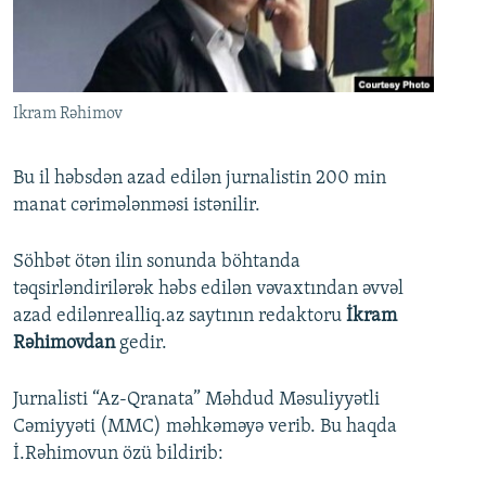
İNFOQRAFIKA
AZƏRBAYCAN ƏDƏBIYYATI KITABXANASI
MISSIYAMIZ
BIZI IZLƏ
KARIKATURA
İSLAM VƏ DEMOKRATIYA
PEŞƏ ETIKASI VƏ JURNALISTIKA STANDARTLARIMIZ
İZ - MƏDƏNIYYƏT PROQRAMI
MATERIALLARIMIZDAN ISTIFADƏ
Ikram Rəhimov
AZADLIQRADIOSU MOBIL TELEFONUNUZDA
RFE/RL-in bütün saytları
BIZIMLƏ ƏLAQƏ
Bu il həbsdən azad edilən jurnalistin 200 min
manat cərimələnməsi istənilir.
XƏBƏR BÜLLETENLƏRIMIZ
Söhbət ötən ilin sonunda böhtanda
təqsirləndirilərək həbs edilən vəvaxtından əvvəl
azad edilənrealliq.az saytının redaktoru
İkram
Rəhimovdan
gedir.
Jurnalisti “Az-Qranata” Məhdud Məsuliyyətli
Cəmiyyəti (MMC) məhkəməyə verib. Bu haqda
İ.Rəhimovun özü bildirib: