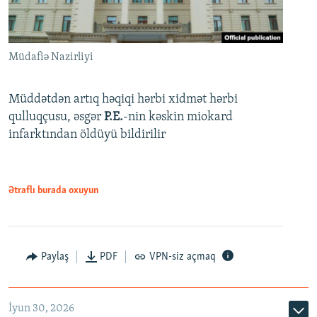
Müdafiə Nazirliyi
Müddətdən artıq həqiqi hərbi xidmət hərbi
qulluqçusu, əsgər
P.E.
-nin kəskin miokard
infarktından öldüyü bildirilir
Ətraflı burada oxuyun
Paylaş
PDF
VPN-siz açmaq
İyun 30, 2026