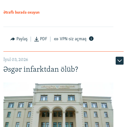
Ətraflı burada oxuyun
Auto
240p
360p
480p
Paylaş
PDF
VPN-siz açmaq
720p
1080p
İyul 03, 2026
Əsgər infarktdan ölüb?