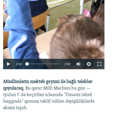
Auto
0:00
2:58
240p
Müəllimlərin məktəb geyimi ilə bağlı tələblər
360p
qoyulacaq.
Bu qərar Milli Məclisin bu gün —
480p
iyulun 7-də keçirilən iclasında "Ümumi təhsil
720p
haqqında" qanuna təklif edilən dəyişikliklərdə
əksini tapıb.
1080p