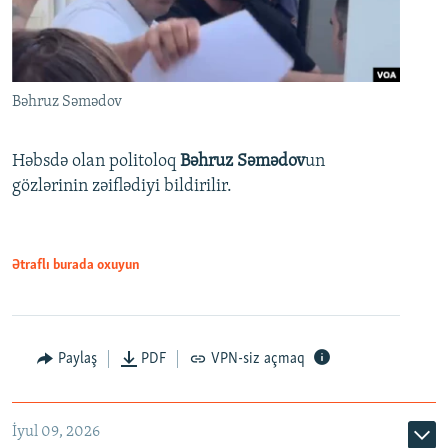
Bəhruz Səmədov
Həbsdə olan politoloq
Bəhruz Səmədov
un
gözlərinin zəiflədiyi bildirilir.
Ətraflı burada oxuyun
Paylaş
PDF
VPN-siz açmaq
İyul 09, 2026