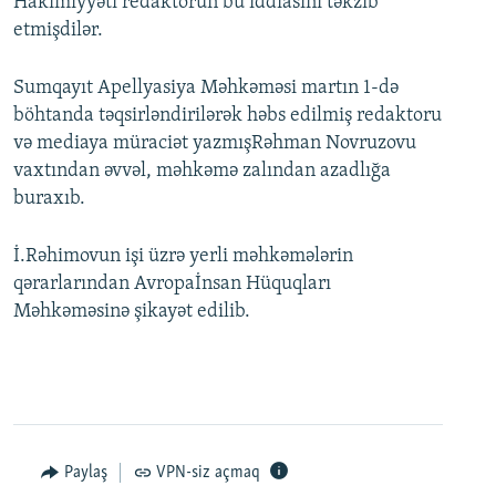
Hakimiyyəti redaktorun bu iddiasını təkzib
etmişdilər.
Sumqayıt Apellyasiya Məhkəməsi martın 1-də
böhtanda təqsirləndirilərək həbs edilmiş redaktoru
və mediaya müraciət yazmışRəhman Novruzovu
vaxtından əvvəl, məhkəmə zalından azadlığa
buraxıb.
İ.Rəhimovun işi üzrə yerli məhkəmələrin
qərarlarından Avropaİnsan Hüquqları
Məhkəməsinə şikayət edilib.
Paylaş
VPN-siz açmaq