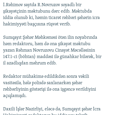
İ.Rəhimov saytda R.Novruzov soyadlı bir
şikayətçinin məktubunu dərc edib. Məktubda
iddia olunub ki, həmin ticarət rəhbəri şəhərin icra
hakimiyyəti başçısına rüşvət verib.
Sumqayıt Şəhər Məhkəməsi ötən ilin noyabrında
həm redaktoru, həm də ona şikayət məktubu
yazan Rəhman Novruzovu Cinayət Məcəlləsinin
147.1-ci (böhtan) maddəsi ilə günahkar bilərək, bir
il azadlıqdan məhrum edib.
Redaktor mühakimə edildikdən sonra vəkili
vasitəsilə, hələ polisdə saxlanarkən şəhər
rəhbərliyinin göstərişi ilə ona işgəncə verildiyini
açıqlamışdı.
Daxili İşlər Nazirliyi, eləcə də, Sumqayıt şəhər İcra