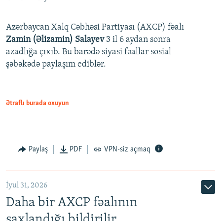
Azərbaycan Xalq Cəbhəsi Partiyası (AXCP) fəalı
Zamin (Əlizamin) Salayev
3 il 6 aydan sonra
azadlığa çıxıb. Bu barədə siyasi fəallar sosial
şəbəkədə paylaşım ediblər.
Ətraflı burada oxuyun
Paylaş
PDF
VPN-siz açmaq
İyul 31, 2026
Daha bir AXCP fəalının
saxlandığı bildirilir