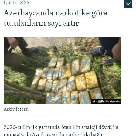
İyul 13, 2026
Azərbaycanda narkotikə görə
tutulanların sayı artır
Arxiv fotosu
2026-cı ilin ilk yarısında ötən ilin analoji dövrü ilə
müqayisədə Azərbaycanda narkotiklə bağlı