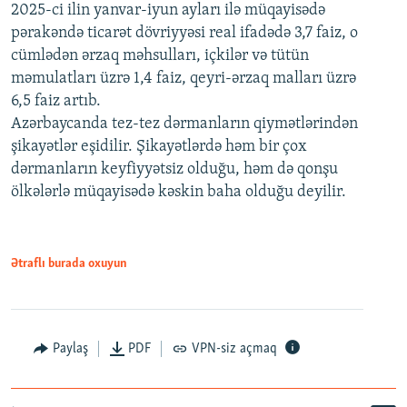
2025-ci ilin yanvar-iyun ayları ilə müqayisədə
pərakəndə ticarət dövriyyəsi real ifadədə 3,7 faiz, o
cümlədən ərzaq məhsulları, içkilər və tütün
məmulatları üzrə 1,4 faiz, qeyri-ərzaq malları üzrə
6,5 faiz artıb.
Azərbaycanda tez-tez dərmanların qiymətlərindən
şikayətlər eşidilir. Şikayətlərdə həm bir çox
dərmanların keyfiyyətsiz olduğu, həm də qonşu
ölkələrlə müqayisədə kəskin baha olduğu deyilir.
Ətraflı burada oxuyun
Paylaş
PDF
VPN-siz açmaq