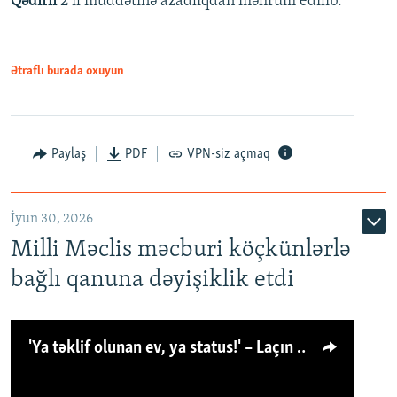
Qədirli
2 il müddətinə azadlıqdan məhrum edilib.
Ətraflı burada oxuyun
Paylaş
PDF
VPN-siz açmaq
İyun 30, 2026
Milli Məclis məcburi köçkünlərlə
bağlı qanuna dəyişiklik etdi
'Ya təklif olunan ev, ya status!' – Laçın köçkünü: 'Laçından başqa heç hara!'