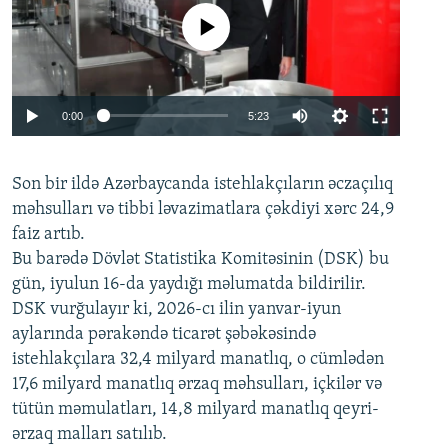
No media source currently available
Auto
0:00
5:23
240p
Son bir ildə Azərbaycanda istehlakçıların
360p
əczaçılıq
məhsulları və tibbi ləvazimatlara çəkdiyi xərc 24,9
480p
Auto
240p
360p
480p
faiz artıb.
720p
Bu barədə Dövlət Statistika Komitəsinin (DSK) bu
720p
1080p
gün, iyulun 16-da yaydığı məlumatda bildirilir.
1080p
DSK vurğulayır ki, 2026-cı ilin yanvar-iyun
aylarında pərakəndə ticarət şəbəkəsində
istehlakçılara 32,4 milyard manatlıq, o cümlədən
17,6 milyard manatlıq ərzaq məhsulları, içkilər və
tütün məmulatları, 14,8 milyard manatlıq qeyri-
ərzaq malları satılıb.