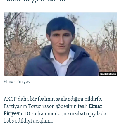
Elmar Piriyev
AXCP daha bir fəalının saxlandığını bildirib.
Partiyanın Tovuz rayon şöbəsinin fəalı
Elmar
Piriyev
in 10 sutka müddətinə inzibati qaydada
həbs edildiyi açıqlanıb.