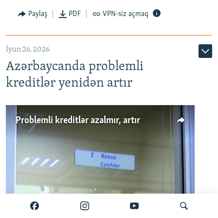
Auto
240p
360p
480p
Paylaş
PDF
VPN-siz açmaq
720p
1080p
İyun 26, 2026
Azərbaycanda problemli
kreditlər yenidən artır
Problemli kreditlər azalmır, artır