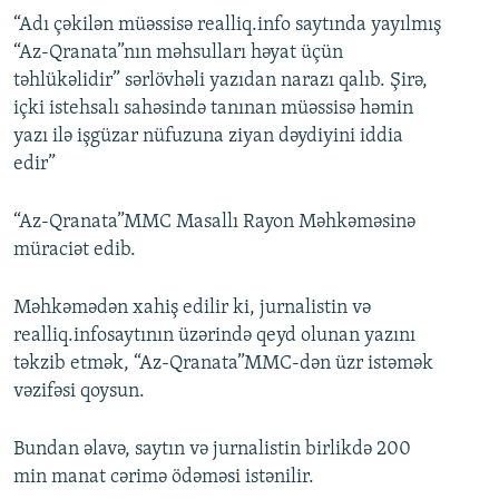
“Adı çəkilən müəssisə realliq.info saytında yayılmış
“Az-Qranata”nın məhsulları həyat üçün
təhlükəlidir” sərlövhəli yazıdan narazı qalıb. Şirə,
içki istehsalı sahəsində tanınan müəssisə həmin
yazı ilə işgüzar nüfuzuna ziyan dəydiyini iddia
edir”
“Az-Qranata”MMC Masallı Rayon Məhkəməsinə
müraciət edib.
Məhkəmədən xahiş edilir ki, jurnalistin və
realliq.infosaytının üzərində qeyd olunan yazını
təkzib etmək, “Az-Qranata”MMC-dən üzr istəmək
vəzifəsi qoysun.
Bundan əlavə, saytın və jurnalistin birlikdə 200
min manat cərimə ödəməsi istənilir.