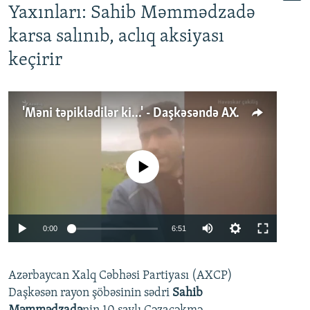
Yaxınları: Sahib Məmmədzadə
karsa salınıb, aclıq aksiyası
keçirir
'Məni təpiklədilər ki...' - Daşkəsəndə AXCP fəalının yaxınları onun həbsinə etiraz edirlər
No media source currently available
Auto
0:00
6:51
240p
Azərbaycan Xalq Cəbhəsi Partiyası (AXCP)
360p
Daşkəsən rayon şöbəsinin sədri
Sahib
480p
Auto
240p
360p
480p