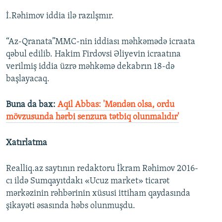
İ.Rəhimov iddia ilə razılşmır.
“Az-Qranata”MMC-nin iddiası məhkəmədə icraata
qəbul edilib. Hakim Firdovsi Əliyevin icraatına
verilmiş iddia üzrə məhkəmə dekabrın 18-də
başlayacaq.
Buna da bax:
Aqil Abbas: 'Məndən olsa, ordu
mövzusunda hərbi senzura tətbiq olunmalıdır'
Xatırlatma
Realliq.az saytının redaktoru İkram Rəhimov 2016-
cı ildə Sumqayıtdakı «Ucuz market» ticarət
mərkəzinin rəhbərinin xüsusi ittiham qaydasında
şikayəti əsasında həbs olunmuşdu.