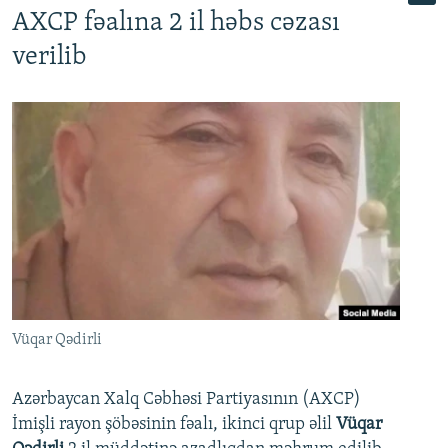
AXCP fəalına 2 il həbs cəzası
verilib
Vüqar Qədirli
Azərbaycan Xalq Cəbhəsi Partiyasının (AXCP)
İmişli rayon şöbəsinin fəalı, ikinci qrup əlil
Vüqar