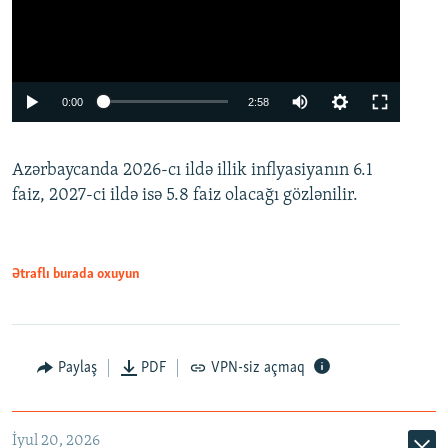
Auto
0:00
2:58
240p
Azərbaycanda 2026-cı ildə illik inflyasiyanın 6.1
360p
faiz, 2027-ci ildə isə 5.8 faiz olacağı gözlənilir.
480p
720p
1080p
Ətraflı burada oxuyun
Paylaş
PDF
VPN-siz açmaq
İyul 20, 2026
Auto
240p
360p
480p