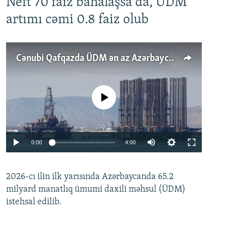
Neft 70 faiz bahalaşsa da, ÜDM
artımı cəmi 0.8 faiz olub
Cənubi Qafqazda ÜDM ən az Azərbaycanda artır: Qonşuları niyə Bakını qabaqlaya bilir?
No media source currently available
Auto
0:00
4:00
240p
2026-cı ilin ilk yarısında Azərbaycanda 65.2
360p
milyard manatlıq ümumi daxili məhsul (ÜDM)
480p
Auto
240p
360p
480p
istehsal edilib.
720p
720p
1080p