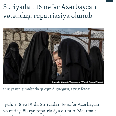
Suriyadan 16 nəfər Azərbaycan
720p
1080p
vətəndaşı repatriasiya olunub
Suriyanın şimalında qaçqın düşərgəsi, arxiv fotosu
İyulun 18 və 19-da Suriyadan 16 nəfər Azərbaycan
vətəndaşı ölkəyə repatriasiya olunub. Məlumatı