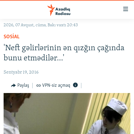
Keçid
linkləri
Əsas
2026, 07 Avqust, cümə, Bakı vaxtı 20:43
məzmuna
GÜNDƏM
SOSIAL
qayıt
#İZAHLA
Əsas
'Neft gəlirlərinin ən qızğın çağında
KORRUPSIOMETR
naviqasiyaya
bunu etmədilər...'
qayıt
#ƏSLINDƏ
Axtarışa
Sentyabr 19, 2016
FƏRQƏ BAX
keç
QANUNI DOĞRU
Paylaş
VPN-siz açmaq
ARAŞDIRMA
MULTIMEDIA
RADIO ARXIV
VIDEO
HAQQIMIZDA
FOTOQALEREYA
OXU ZALI