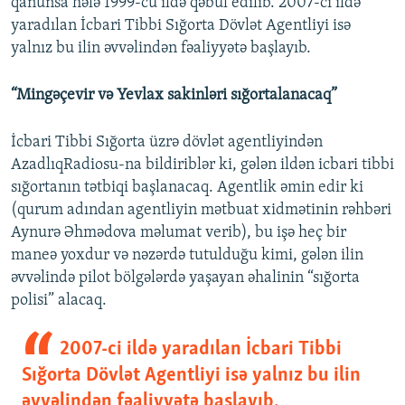
qanunsa hələ 1999-cu ildə qəbul edilib. 2007-ci ildə
yaradılan İcbari Tibbi Sığorta Dövlət Agentliyi isə
yalnız bu ilin əvvəlindən fəaliyyətə başlayıb.
“Mingəçevir və Yevlax sakinləri sığortalanacaq”
İcbari Tibbi Sığorta üzrə dövlət agentliyindən
AzadlıqRadiosu-na bildiriblər ki, gələn ildən icbari tibbi
sığortanın tətbiqi başlanacaq. Agentlik əmin edir ki
(qurum adından agentliyin mətbuat xidmətinin rəhbəri
Aynurə Əhmədova məlumat verib), bu işə heç bir
maneə yoxdur və nəzərdə tutulduğu kimi, gələn ilin
əvvəlində pilot bölgələrdə yaşayan əhalinin “sığorta
polisi” alacaq.
2007-ci ildə yaradılan İcbari Tibbi
Sığorta Dövlət Agentliyi isə yalnız bu ilin
əvvəlindən fəaliyyətə başlayıb.