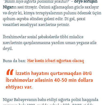
“Bizim niyə sığorta polisimiz yoxdur?”
–
deyə soruşan
Nigar
ın səsi titrəyir. Özünü ağlamaqdan güclə saxlayır
və deyir ki, kimya terapiyalarının pulunu ödəmək üçün
qohum-əqrəba əlindən gələni edir. Di gəl, şəxsi
vəsaitləri əməliyyat xərclərinə yetmir.
İbrahimovlar sosial şəbəkələrdə tibbi müalicə
xərclərinin qarşılanmasına yardım uman yeganə ailə
deyil.
Buna da bax:​
Hər kəsin icbari sığortası olacaq
İzzətin həyatını qurtarmaqdan ötrü
İbrahimovlar ailəsinin 40-50 min dollara
ehtiyacı var.
Nigar Babayevanın bəhs etdiyi sığorta polisi haqqında