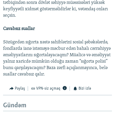
tətbiqindən sonra dövlət səhiyyə müəssisələri yüksək
keyfiyyətli xidmət göstərməlidirlər ki, vətəndaş onları
seçsin.
Cavabsız suallar
Sözügedən sığorta xəstə sahiblərini sosial şəbəkələrdə,
fondlarda ianə istəməyə məcbur edən bahalı cərrahiyyə
əməliyyatlarını sığortalayacaqmı? Müalicə və əməliyyat
yalnız xaricdə mümkün olduğu zaman “sığorta polisi”
bunu qarşılayacaqmı? Baza zərfi açıqlanmayınca, belə
suallar cavabsız qalır.
Paylaş
VPN-siz açmaq
Bizi izlə
Gündəm