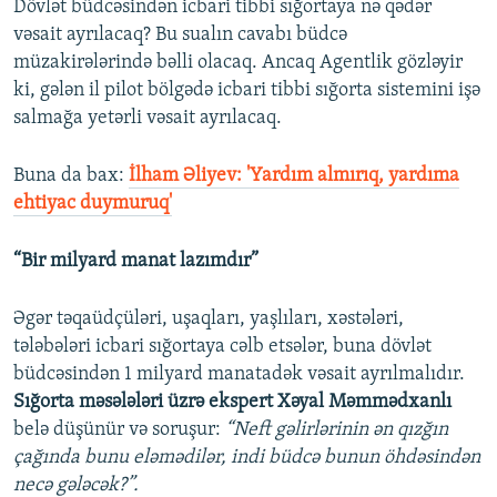
Dövlət büdcəsindən icbari tibbi sığortaya nə qədər
vəsait ayrılacaq? Bu sualın cavabı büdcə
müzakirələrində bəlli olacaq. Ancaq Agentlik gözləyir
ki, gələn il pilot bölgədə icbari tibbi sığorta sistemini işə
salmağa yetərli vəsait ayrılacaq.
Buna da bax:​
İlham Əliyev: 'Yardım almırıq, yardıma
ehtiyac duymuruq'
“Bir milyard manat lazımdır”
Əgər təqaüdçüləri, uşaqları, yaşlıları, xəstələri,
tələbələri icbari sığortaya cəlb etsələr, buna dövlət
büdcəsindən 1 milyard manatadək vəsait ayrılmalıdır.
Sığorta məsələləri üzrə ekspert Xəyal Məmmədxanlı
belə düşünür və soruşur:
“Neft gəlirlərinin ən qızğın
çağında bunu eləmədilər, indi büdcə bunun öhdəsindən
necə gələcək?”.