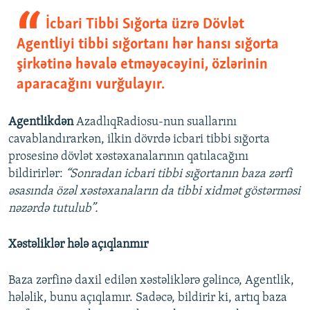
İcbari Tibbi Sığorta üzrə Dövlət
Agentliyi tibbi sığortanı hər hansı sığorta
şirkətinə həvalə etməyəcəyini, özlərinin
aparacağını vurğulayır.
Agentlikdən
AzadlıqRadiosu-nun suallarını
cavablandırarkən, ilkin dövrdə icbari tibbi sığorta
prosesinə dövlət xəstəxanalarının qatılacağını
bildirirlər:
“Sonradan icbari tibbi sığortanın baza zərfi
əsasında özəl xəstəxanaların da tibbi xidmət göstərməsi
nəzərdə tutulub”.
Xəstəliklər hələ açıqlanmır
Baza zərfinə daxil edilən xəstəliklərə gəlincə, Agentlik,
hələlik, bunu açıqlamır. Sadəcə, bildirir ki, artıq baza