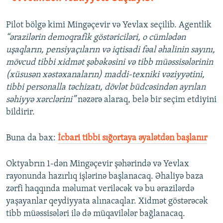
Pilot bölgə kimi Mingəçevir və Yevlax seçilib. Agentlik
“ərazilərin demoqrafik göstəriciləri, o cümlədən
uşaqların, pensiyaçıların və iqtisadi fəal əhalinin sayını,
mövcud tibbi xidmət şəbəkəsini və tibb müəssisələrinin
(xüsusən xəstəxanaların) maddi-texniki vəziyyətini,
tibbi personalla təchizatı, dövlət büdcəsindən ayrılan
səhiyyə xərclərini”
nəzərə alaraq, belə bir seçim etdiyini
bildirir.
Buna da bax:​
İcbari tibbi sığortaya əyalətdən başlanır
Oktyabrın 1-dən Mingəçevir şəhərində və Yevlax
rayonunda hazırlıq işlərinə başlanacaq. Əhaliyə baza
zərfi haqqında məlumat veriləcək və bu ərazilərdə
yaşayanlar qeydiyyata alınacaqlar. Xidmət göstərəcək
tibb müəssisələri ilə də müqavilələr bağlanacaq.