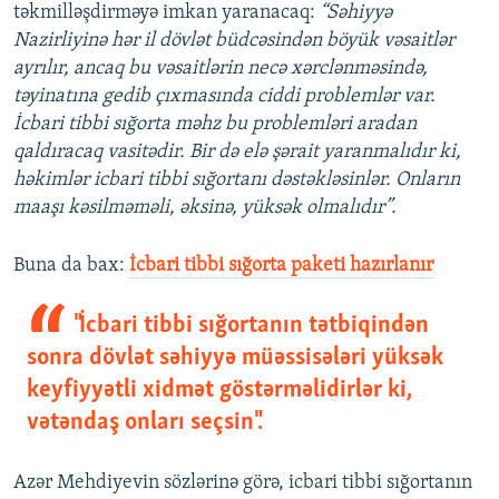
təkmilləşdirməyə imkan yaranacaq:
“Səhiyyə
Nazirliyinə hər il dövlət büdcəsindən böyük vəsaitlər
ayrılır, ancaq bu vəsaitlərin necə xərclənməsində,
təyinatına gedib çıxmasında ciddi problemlər var.
İcbari tibbi sığorta məhz bu problemləri aradan
qaldıracaq vasitədir. Bir də elə şərait yaranmalıdır ki,
həkimlər icbari tibbi sığortanı dəstəkləsinlər. Onların
maaşı kəsilməməli, əksinə, yüksək olmalıdır”.
Buna da bax:​
İcbari tibbi sığorta paketi hazırlanır
"İcbari tibbi sığortanın tətbiqindən
sonra dövlət səhiyyə müəssisələri yüksək
keyfiyyətli xidmət göstərməlidirlər ki,
vətəndaş onları seçsin".
Azər Mehdiyevin sözlərinə görə, icbari tibbi sığortanın