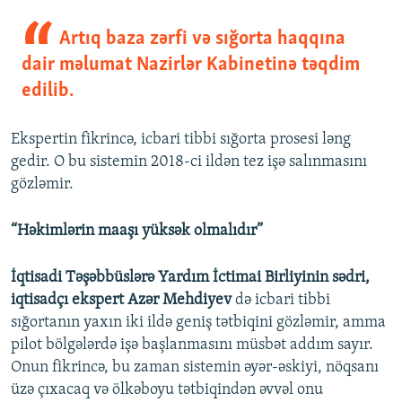
Artıq baza zərfi və sığorta haqqına
dair məlumat Nazirlər Kabinetinə təqdim
edilib.
Ekspertin fikrincə, icbari tibbi sığorta prosesi ləng
gedir. O bu sistemin 2018-ci ildən tez işə salınmasını
gözləmir.
“Həkimlərin maaşı yüksək olmalıdır”
İqtisadi Təşəbbüslərə Yardım İctimai Birliyinin sədri,
iqtisadçı ekspert Azər Mehdiyev
də icbari tibbi
sığortanın yaxın iki ildə geniş tətbiqini gözləmir, amma
pilot bölgələrdə işə başlanmasını müsbət addım sayır.
Onun fikrincə, bu zaman sistemin əyər-əskiyi, nöqsanı
üzə çıxacaq və ölkəboyu tətbiqindən əvvəl onu