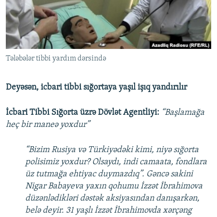
İNFOQRAFIKA
AZƏRBAYCAN ƏDƏBIYYATI KITABXANASI
MISSIYAMIZ
BIZI IZLƏ
KARIKATURA
İSLAM VƏ DEMOKRATIYA
PEŞƏ ETIKASI VƏ JURNALISTIKA STANDARTLARIMIZ
İZ - MƏDƏNIYYƏT PROQRAMI
MATERIALLARIMIZDAN ISTIFADƏ
Tələbələr tibbi yardım dərsində
AZADLIQRADIOSU MOBIL TELEFONUNUZDA
RFE/RL-in bütün saytları
BIZIMLƏ ƏLAQƏ
Deyəsən, icbari tibbi sığortaya yaşıl işıq yandırılır
XƏBƏR BÜLLETENLƏRIMIZ
İcbari Tibbi Sığorta üzrə Dövlət Agentliyi:
“Başlamağa
heç bir maneə yoxdur”
“Bizim Rusiya və Türkiyədəki kimi, niyə sığorta
polisimiz yoxdur? Olsaydı, indi camaata, fondlara
üz tutmağa ehtiyac duymazdıq”. Gəncə sakini
Nigar Babayeva yaxın qohumu İzzət İbrahimova
düzənlədikləri dəstək aksiyasından danışarkən,
belə deyir. 31 yaşlı İzzət İbrahimovda xərçəng