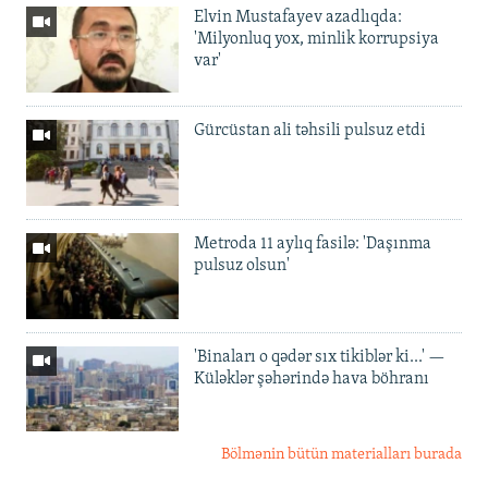
Elvin Mustafayev azadlıqda:
'Milyonluq yox, minlik korrupsiya
var'
Gürcüstan ali təhsili pulsuz etdi
Metroda 11 aylıq fasilə: 'Daşınma
pulsuz olsun'
'Binaları o qədər sıx tikiblər ki...' —
Küləklər şəhərində hava böhranı
Bölmənin bütün materialları burada