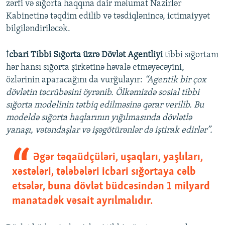
zərfi və sığorta haqqına dair məlumat Nazirlər
Kabinetinə təqdim edilib və təsdiqlənincə, ictimaiyyət
bilgiləndiriləcək.
İ
cbari Tibbi Sığorta üzrə Dövlət Agentliyi
tibbi sığortanı
hər hansı sığorta şirkətinə həvalə etməyəcəyini,
özlərinin aparacağını da vurğulayır:
“Agentik bir çox
dövlətin təcrübəsini öyrənib. Ölkəmizdə sosial tibbi
sığorta modelinin tətbiq edilməsinə qərar verilib. Bu
modeldə sığorta haqlarının yığılmasında dövlətlə
yanaşı, vətəndaşlar və işəgötürənlər də iştirak edirlər”.
Əgər təqaüdçüləri, uşaqları, yaşlıları,
xəstələri, tələbələri icbari sığortaya cəlb
etsələr, buna dövlət büdcəsindən 1 milyard
manatadək vəsait ayrılmalıdır.