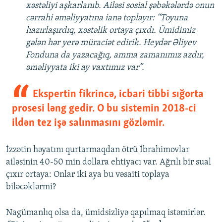
xəstəliyi aşkarlanıb. Ailəsi sosial şəbəkələrdə onun
cərrahi əməliyyatına ianə toplayır: “Toyuna
hazırlaşırdıq, xəstəlik ortaya çıxdı. Ümidimiz
gələn hər yerə müraciət edirik. Heydər Əliyev
Fonduna da yazacağıq, amma zamanımız azdır,
əməliyyata iki ay vaxtımız var”.
Ekspertin fikrincə, icbari tibbi sığorta
prosesi ləng gedir. O bu sistemin 2018-ci
ildən tez işə salınmasını gözləmir.
İzzətin həyatını qurtarmaqdan ötrü İbrahimovlar
ailəsinin 40-50 min dollara ehtiyacı var. Ağrılı bir sual
çıxır ortaya: Onlar iki aya bu vəsaiti toplaya
biləcəklərmi?
Nagümanlıq olsa da, ümidsizliyə qapılmaq istəmirlər.