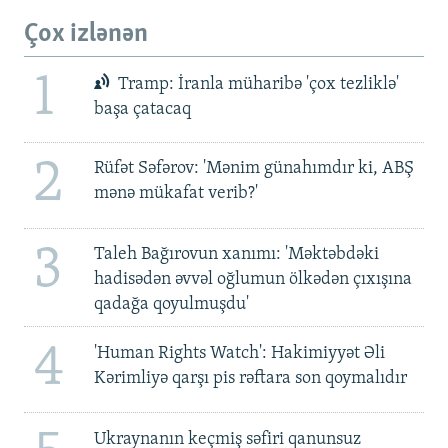
Çox izlənən
1
Tramp: İranla müharibə 'çox tezliklə'
başa çatacaq
2
Rüfət Səfərov: 'Mənim günahımdır ki, ABŞ
mənə mükafat verib?'
3
Taleh Bağırovun xanımı: 'Məktəbdəki
hadisədən əvvəl oğlumun ölkədən çıxışına
qadağa qoyulmuşdu'
4
'Human Rights Watch': Hakimiyyət Əli
Kərimliyə qarşı pis rəftara son qoymalıdır
Ukraynanın keçmiş səfiri qanunsuz