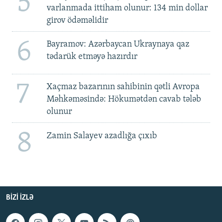
5
varlanmada ittiham olunur: 134 min dollar
girov ödəməlidir
6
Bayramov: Azərbaycan Ukraynaya qaz
tədarük etməyə hazırdır
7
Xaçmaz bazarının sahibinin qətli Avropa
Məhkəməsində: Hökumətdən cavab tələb
olunur
8
Zamin Salayev azadlığa çıxıb
BIZI IZLƏ