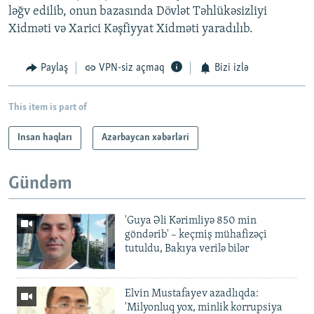
ləğv edilib, onun bazasında Dövlət Təhlükəsizliyi
Xidməti və Xarici Kəşfiyyat Xidməti yaradılıb.
Paylaş
VPN-siz açmaq
Bizi izlə
This item is part of
Insan haqları
Azərbaycan xəbərləri
Gündəm
'Guya Əli Kərimliyə 850 min
göndərib' – keçmiş mühafizəçi
tutuldu, Bakıya verilə bilər
Elvin Mustafayev azadlıqda:
'Milyonluq yox, minlik korrupsiya