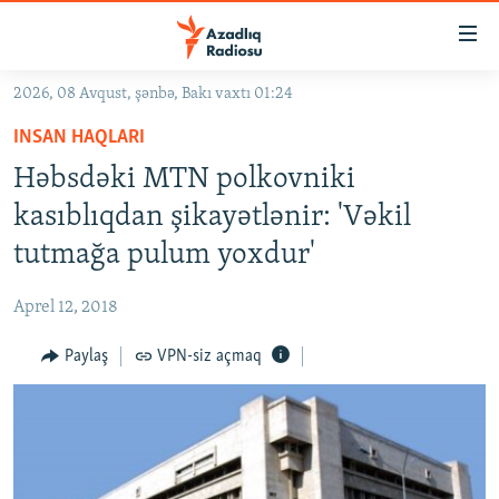
Keçid
linkləri
Əsas
2026, 08 Avqust, şənbə, Bakı vaxtı 01:24
məzmuna
GÜNDƏM
INSAN HAQLARI
qayıt
#İZAHLA
Əsas
Həbsdəki MTN polkovniki
KORRUPSIOMETR
naviqasiyaya
kasıblıqdan şikayətlənir: 'Vəkil
qayıt
#ƏSLINDƏ
tutmağa pulum yoxdur'
Axtarışa
FƏRQƏ BAX
keç
Aprel 12, 2018
QANUNI DOĞRU
Paylaş
VPN-siz açmaq
ARAŞDIRMA
MULTIMEDIA
RADIO ARXIV
VIDEO
HAQQIMIZDA
FOTOQALEREYA
OXU ZALI