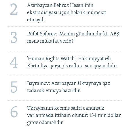
2
Azərbaycan Bəhruz Həsənlinin
ekstradisiyası üçün hələlik müraciət
etməyib
3
Rüfət Səfərov: 'Mənim günahımdır ki, ABŞ
mənə mükafat verib?'
4
'Human Rights Watch': Hakimiyyət Əli
Kərimliyə qarşı pis rəftara son qoymalıdır
5
Bayramov: Azərbaycan Ukraynaya qaz
tədarük etməyə hazırdır
6
Ukraynanın keçmiş səfiri qanunsuz
varlanmada ittiham olunur: 134 min dollar
girov ödəməlidir