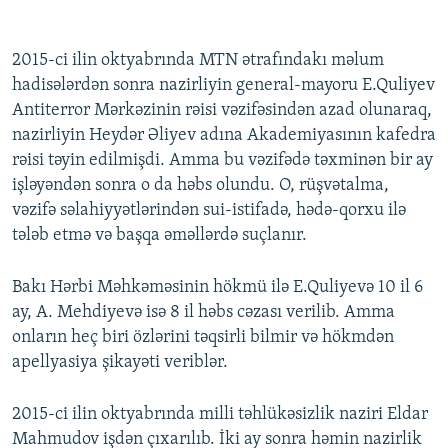
2015-ci ilin oktyabrında MTN ətrafındakı məlum
hadisələrdən sonra nazirliyin general-mayoru E.Quliyev
Antiterror Mərkəzinin rəisi vəzifəsindən azad olunaraq,
nazirliyin Heydər Əliyev adına Akademiyasının kafedra
rəisi təyin edilmişdi. Amma bu vəzifədə təxminən bir ay
işləyəndən sonra o da həbs olundu. O, rüşvətalma,
vəzifə səlahiyyətlərindən sui-istifadə, hədə-qorxu ilə
tələb etmə və başqa əməllərdə suçlanır.
Bakı Hərbi Məhkəməsinin hökmü ilə E.Quliyevə 10 il 6
ay, A. Mehdiyevə isə 8 il həbs cəzası verilib. Amma
onların heç biri özlərini təqsirli bilmir və hökmdən
apellyasiya şikayəti veriblər.
2015-ci ilin oktyabrında milli təhlükəsizlik naziri Eldar
Mahmudov işdən çıxarılıb. İki ay sonra həmin nazirlik