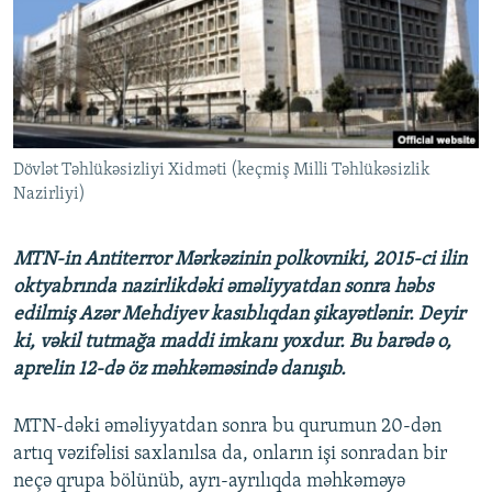
İNFOQRAFIKA
AZƏRBAYCAN ƏDƏBIYYATI KITABXANASI
MISSIYAMIZ
BIZI IZLƏ
KARIKATURA
İSLAM VƏ DEMOKRATIYA
PEŞƏ ETIKASI VƏ JURNALISTIKA STANDARTLARIMIZ
İZ - MƏDƏNIYYƏT PROQRAMI
MATERIALLARIMIZDAN ISTIFADƏ
AZADLIQRADIOSU MOBIL TELEFONUNUZDA
RFE/RL-in bütün saytları
Dövlət Təhlükəsizliyi Xidməti (keçmiş Milli Təhlükəsizlik
BIZIMLƏ ƏLAQƏ
Nazirliyi)
XƏBƏR BÜLLETENLƏRIMIZ
MTN-in Antiterror Mərkəzinin polkovniki, 2015-ci ilin
oktyabrında nazirlikdəki əməliyyatdan sonra həbs
edilmiş Azər Mehdiyev kasıblıqdan şikayətlənir. Deyir
ki, vəkil tutmağa maddi imkanı yoxdur. Bu barədə o,
aprelin 12-də öz məhkəməsində danışıb.
MTN-dəki əməliyyatdan sonra bu qurumun 20-dən
artıq vəzifəlisi saxlanılsa da, onların işi sonradan bir
neçə qrupa bölünüb, ayrı-ayrılıqda məhkəməyə