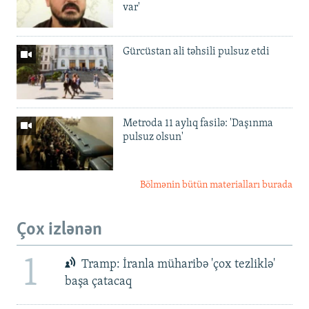
var'
Gürcüstan ali təhsili pulsuz etdi
Metroda 11 aylıq fasilə: 'Daşınma
pulsuz olsun'
Bölmənin bütün materialları burada
Çox izlənən
1
Tramp: İranla müharibə 'çox tezliklə'
başa çatacaq