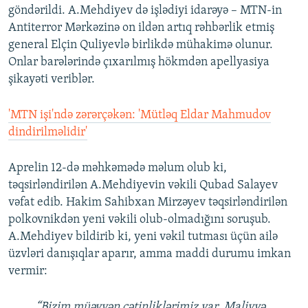
göndərildi. A.Mehdiyev də işlədiyi idarəyə – MTN-in
Antiterror Mərkəzinə on ildən artıq rəhbərlik etmiş
general Elçin Quliyevlə birlikdə mühakimə olunur.
Onlar barələrində çıxarılmış hökmdən apellyasiya
şikayəti veriblər.
'MTN işi'ndə zərərçəkən: 'Mütləq Eldar Mahmudov
dindirilməlidir'
Aprelin 12-də məhkəmədə məlum olub ki,
təqsirləndirilən A.Mehdiyevin vəkili Qubad Salayev
vəfat edib. Hakim Sahibxan Mirzəyev təqsirləndirilən
polkovnikdən yeni vəkili olub-olmadığını soruşub.
A.Mehdiyev bildirib ki, yeni vəkil tutması üçün ailə
üzvləri danışıqlar aparır, amma maddi durumu imkan
vermir:
“Bizim müəyyən çətinliklərimiz var. Maliyyə