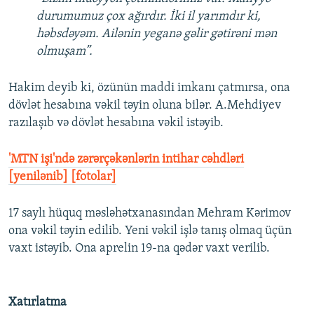
durumumuz çox ağırdır. İki il yarımdır ki,
həbsdəyəm. Ailənin yeganə gəlir gətirəni mən
olmuşam”.
Hakim deyib ki, özünün maddi imkanı çatmırsa, ona
dövlət hesabına vəkil təyin oluna bilər. A.Mehdiyev
razılaşıb və dövlət hesabına vəkil istəyib.
'MTN işi'ndə zərərçəkənlərin intihar cəhdləri
[yenilənib] [fotolar]
17 saylı hüquq məsləhətxanasından Mehram Kərimov
ona vəkil təyin edilib. Yeni vəkil işlə tanış olmaq üçün
vaxt istəyib. Ona aprelin 19-na qədər vaxt verilib.
Xatırlatma