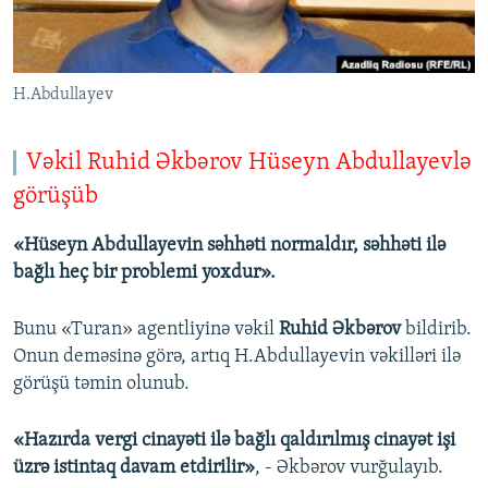
İNFOQRAFIKA
AZƏRBAYCAN ƏDƏBIYYATI KITABXANASI
MISSIYAMIZ
BIZI IZLƏ
KARIKATURA
İSLAM VƏ DEMOKRATIYA
PEŞƏ ETIKASI VƏ JURNALISTIKA STANDARTLARIMIZ
H.Abdullayev
İZ - MƏDƏNIYYƏT PROQRAMI
MATERIALLARIMIZDAN ISTIFADƏ
AZADLIQRADIOSU MOBIL TELEFONUNUZDA
RFE/RL-in bütün saytları
Vəkil Ruhid Əkbərov Hüseyn Abdullayevlə
BIZIMLƏ ƏLAQƏ
görüşüb
XƏBƏR BÜLLETENLƏRIMIZ
«Hüseyn Abdullayevin səhhəti normaldır, səhhəti ilə
bağlı heç bir problemi yoxdur».
Bunu «Turan» agentliyinə vəkil
Ruhid Əkbərov
bildirib.
Onun deməsinə görə, artıq H.Abdullayevin vəkilləri ilə
görüşü təmin olunub.
«Hazırda vergi cinayəti ilə bağlı qaldırılmış cinayət işi
üzrə istintaq davam etdirilir»
, - Əkbərov vurğulayıb.