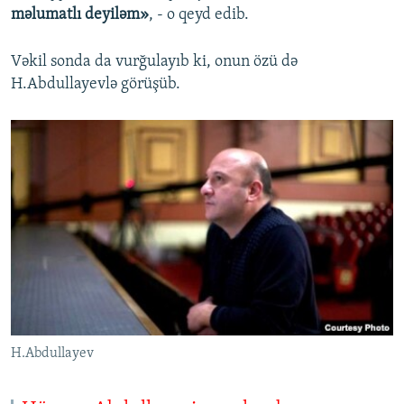
məlumatlı deyiləm»
, - o qeyd edib.
Vəkil sonda da vurğulayıb ki, onun özü də
H.Abdullayevlə görüşüb.
H.Abdullayev