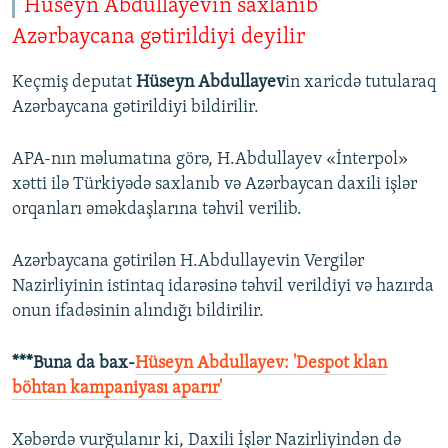
Hüseyn Abdullayevin saxlanıb
Azərbaycana gətirildiyi deyilir
Keçmiş deputat
Hüseyn Abdullayev
in xaricdə tutularaq
Azərbaycana gətirildiyi bildirilir.
APA-nın məlumatına görə, H.Abdullayev «İnterpol»
xətti ilə Türkiyədə saxlanıb və Azərbaycan daxili işlər
orqanları əməkdaşlarına təhvil verilib.
Azərbaycana gətirilən H.Abdullayevin Vergilər
Nazirliyinin istintaq idarəsinə təhvil verildiyi və hazırda
onun ifadəsinin alındığı bildirilir.
***Buna da bax-
Hüseyn Abdullayev: 'Despot klan
böhtan kampaniyası aparır'
Xəbərdə vurğulanır ki, Daxili İşlər Nazirliyindən də