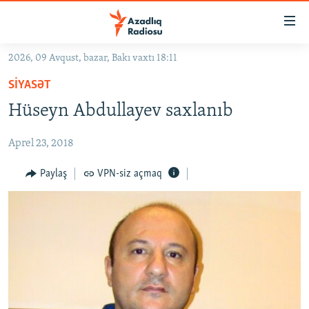
Keçid
linkləri
Əsas
2026, 09 Avqust, bazar, Bakı vaxtı 18:11
məzmuna
GÜNDƏM
SIYASƏT
qayıt
#İZAHLA
Əsas
Hüseyn Abdullayev saxlanıb
KORRUPSIOMETR
naviqasiyaya
qayıt
Aprel 23, 2018
#ƏSLINDƏ
Axtarışa
FƏRQƏ BAX
Paylaş
VPN-siz açmaq
keç
QANUNI DOĞRU
ARAŞDIRMA
MULTIMEDIA
RADIO ARXIV
VIDEO
HAQQIMIZDA
FOTOQALEREYA
OXU ZALI