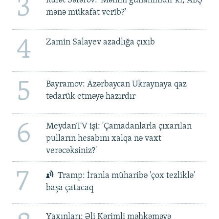
3
Rüfət Səfərov: 'Mənim günahımdır ki, ABŞ
mənə mükafat verib?'
4
Zamin Salayev azadlığa çıxıb
5
Bayramov: Azərbaycan Ukraynaya qaz
tədarük etməyə hazırdır
6
MeydanTV işi: 'Çamadanlarla çıxarılan
pulların hesabını xalqa nə vaxt
verəcəksiniz?'
7
Tramp: İranla müharibə 'çox tezliklə'
başa çatacaq
Yaxınları: Əli Kərimli məhkəməyə