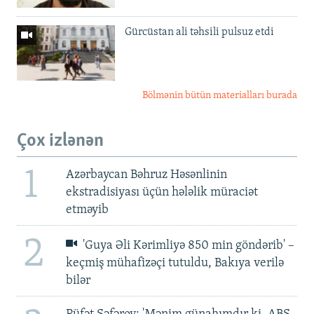
Gürcüstan ali təhsili pulsuz etdi
Bölmənin bütün materialları burada
Çox izlənən
1
Azərbaycan Bəhruz Həsənlinin
ekstradisiyası üçün hələlik müraciət
etməyib
2
'Guya Əli Kərimliyə 850 min göndərib' –
keçmiş mühafizəçi tutuldu, Bakıya verilə
bilər