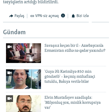
təzyiqlərin artdığı bildirilirdi.
Paylaş
VPN-siz açmaq
Bizi izlə
Gündəm
Savaşsız keçən bir il - Azərbaycanla
Ermənistan sülhə nə qədər yaxındır?
'Guya Əli Kərimliyə 850 min
göndərib' – keçmiş mühafizəçi
tutuldu, Bakıya verilə bilər
Elvin Mustafayev azadlıqda:
'Milyonluq yox, minlik korrupsiya
var'