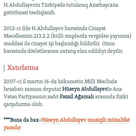
H.Abdullayevin Türkiyədə tutularaq Azərbaycana
gətirilməsi təsdiqlənib.
2012-ci ildə H.Abdullayev barəsində Cinayət
Məcəlləsinin 213.2.2 (külli miqdarda vergidən yayınma)
maddəsi ilə cinayət işi başlandığı bildirilir. Onun
barəsində dövlətlərarası axtarış elan edildiyi deyilir.
Xatırlatma
2007-ci il martın 16-da hökumətin Milli Məclisdə
hesabatı zamanı deputat
Hüseyn Abdullayev
lə Ana
Vətən Partiyasının sədri
Fəzail Ağamalı
arasında fiziki
qarşıdurma olub.
***Buna da bax-
Hüseyn Abdullayev musiqili müxalifət
yaradır