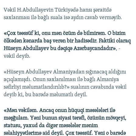
Vəkil H.Abdullayevin Türkiyədə hansı şəraitdə
saxlanması ilə bağlı suala isə aydın cavab verməyib.
«Çox təəssüf ki, onu mən özüm də bilmirəm. O bizim
ölkədən kənarda baş verən bir hadisədir. Faktiki olaraq
Hüseyn Abdullayev bu dəqiqə Azərbaycandadır»
, -
vəkil deyib.
«Hüseyn Abdullayev Almaniyadan sığınacaq aldığını
açıqlamışdı. Onun saxlanılması ilə bağlı Almaniya
səfirliyi məlumatlandırılıb?» sualının cavabında vəkil
deyib ki, bu barədə məlumatlı deyil.
«Mən vəkiləm. Ancaq onun hüquqi məsələləri ilə
məşğulam. Yəni bunun siyasi tərəfi, özünün mövqeyi,
statusu, yaxud da digər məsələlər mənim
səlahiyyətlərimə aid deyil. Çox təəssüf. Yəni o barədə