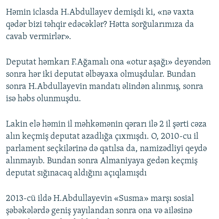
Həmin iclasda H.Abdullayev demişdi ki, «nə vaxta
qədər bizi təhqir edəcəklər? Hətta sorğularımıza da
cavab vermirlər».
Deputat həmkarı F.Ağamalı ona «otur aşağı» deyəndən
sonra hər iki deputat əlbəyaxa olmuşdular. Bundan
sonra H.Abdullayevin mandatı əlindən alınmış, sonra
isə həbs olunmuşdu.
Lakin elə həmin il məhkəmənin qərarı ilə 2 il şərti cəza
alın keçmiş deputat azadlığa çıxmışdı. O, 2010-cu il
parlament seçkilərinə də qatılsa da, namizədliyi qeydə
alınmayıb. Bundan sonra Almaniyaya gedən keçmiş
deputat sığınacaq aldığını açıqlamışdı
2013-cü ildə H.Abdullayevin «Susma» marşı sosial
şəbəkələrdə geniş yayılandan sonra ona və ailəsinə