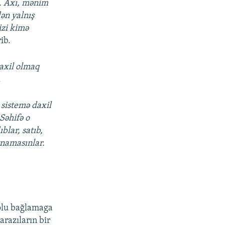
ən. Axı, mənim
ən yalnış
izi kimə
ib.
daxil olmaq
.
 sistemə daxil
 Səhifə o
blar, satıb,
oynamasınlar.
yolu bağlamaga
arazıların bir