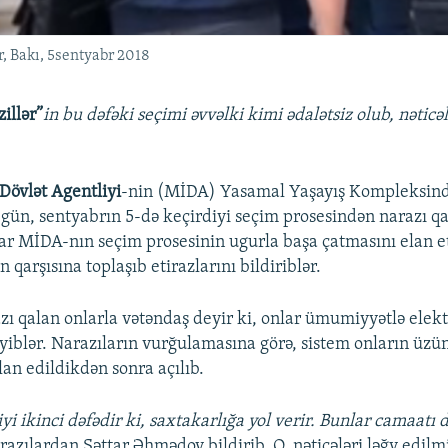
r, Bakı, 5sentyabr 2018
illər”
in bu dəfəki seçimi əvvəlki kimi ədalətsiz olub, nəticəl
 Dövlət Agentliyi
-nin (MİDA) Yasamal Yaşayış Kompleksində
 gün, sentyabrın 5-də keçirdiyi seçim prosesindən narazı qa
lar MİDA-nın seçim prosesinin ugurla başa çatmasını elan 
n qarşısına toplaşıb etirazlarını bildiriblər.
ı qalan onlarla vətəndaş deyir ki, onlar ümumiyyətlə elek
əyiblər. Narazıların vurğulamasına görə, sistem onların üzü
lan edildikdən sonra açılıb.
i ikinci dəfədir ki, saxtakarlığa yol verir. Bunlar camaatı 
arazılardan Səttar Əhmədov bildirib. O, nəticələri ləğv edilmi