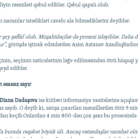
iyin rəsmiləri qəbul ediblər. Qəbul qapalı olub.
narazılar istədikləri cavabı ala bilmədiklərini deyiblər.
r şey şəffaf olub. Müşahidəçilər də prosesi izləyiblər. Daha
r”,
görüşdə iştirak edənlərdən Asim Astanov AzadlıqRadios
inin, seçimin nəticələrinin ləğv edilməsindən ötrü hüquqi y
qeyd ediblər.
 əsassız sayır
Diana Dadaşova
isə kütləvi informasiya vasitələrinə açıqla
sız sayıb. O deyib ki, satışa çıxarılan mənzillərdən ötrü 9 
dan keçib.Onlardan 4 min 800-dən çox şəxs bu prosesində i
lda burada rəqəbət böyük idi. Ancaq vətəndaşlar narahat ol