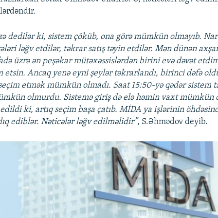
lərdəndir.
zə dedilər ki, sistem çöküb, ona görə mümkün olmayıb. Nar
cələri ləğv etdilər, təkrar satış təyin etdilər. Mən dünən axş
fadə üzrə ən peşəkar mütəxəssislərdən birini evə dəvət etdi
 etsin. Ancaq yenə eyni şeylər təkrarlandı, birinci dəfə ol
 seçim etmək mümkün olmadı. Saat 15:50-yə qədər sistem
ümkün olmurdu. Sistemə giriş də elə həmin vaxt mümkün 
edildi ki, artıq seçim başa çatıb. MİDA ya işlərinin öhdəsind
ıq ediblər. Nəticələr ləğv edilməlidir”
, S.Əhmədov deyib.