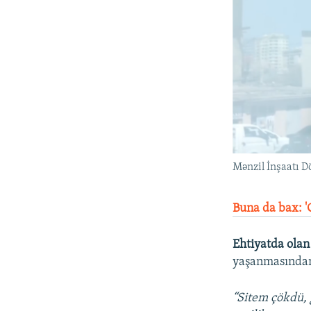
Mənzil İnşaatı Dö
Buna da bax: '
Ehtiyatda olan
yaşanmasından
“Sitem çökdü, 