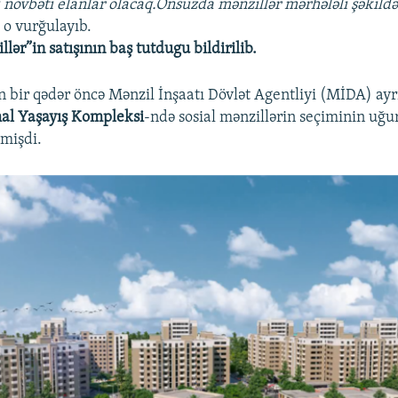
ı növbəti elanlar olacaq.Onsuzda mənzillər mərhələli şəkildə
 o vurğulayıb.
llər”in satışının baş tutdugu bildirilib.
n bir qədər öncə Mənzil İnşaatı Dövlət Agentliyi (MİDA) ay
al Yaşayış Kompleksi
-ndə sosial mənzillərin seçiminin uğu
rmişdi.