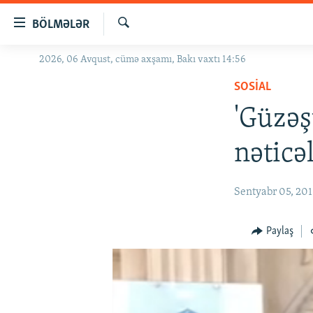
Keçid
BÖLMƏLƏR
linkləri
Axtar
Əsas
2026, 06 Avqust, cümə axşamı, Bakı vaxtı 14:56
GÜNDƏM
məzmuna
SOSIAL
#İZAHLA
qayıt
Əsas
'Güzəş
KORRUPSIOMETR
naviqasiyaya
#ƏSLINDƏ
qayıt
nəticəl
Axtarışa
FƏRQƏ BAX
keç
QANUNI DOĞRU
Sentyabr 05, 20
ARAŞDIRMA
Paylaş
MULTIMEDIA
RADIO ARXIV
VIDEO
HAQQIMIZDA
FOTOQALEREYA
OXU ZALI