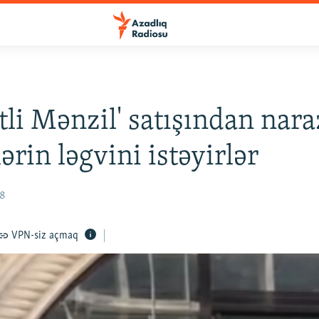
tli Mənzil' satışından nara
ərin ləgvini istəyirlər
18
VPN-siz açmaq