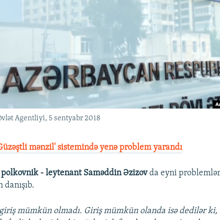
vlət Agentliyi, 5 sentyabr 2018
Güzəştli mənzil' sistemində yenə problem yarandı
 polkovnik - leytenant Saməddin Əzizov
da eyni problemlər
 danışıb.
giriş mümkün olmadı. Giriş mümkün olanda isə dedilər ki, 