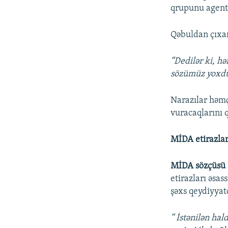
qrupunu agentl
Qəbuldan çıxan 
“Dedilər ki, hə
sözümüz yoxdu
Narazılar həmç
vuracaqlarını 
MİDA etirazları
MİDA sözçüsü 
etirazları əsas
şəxs qeydiyyat
“ İstənilən ha