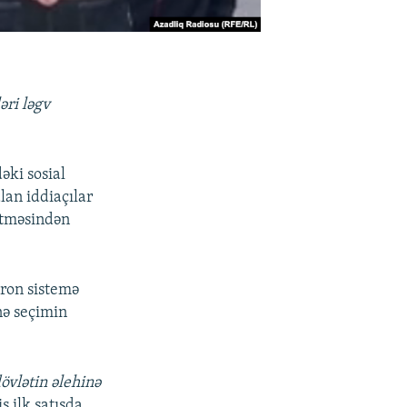
əri ləgv
ki sosial
lan iddiaçılar
etməsindən
tron sistemə
nə seçimin
dövlətin əlehinə
ş ilk satışda