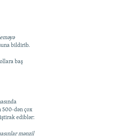
 deməyə
una bildirib.
ollara baş
masında
min 500-dən çox
ştirak ediblər:
masınlar mənzil