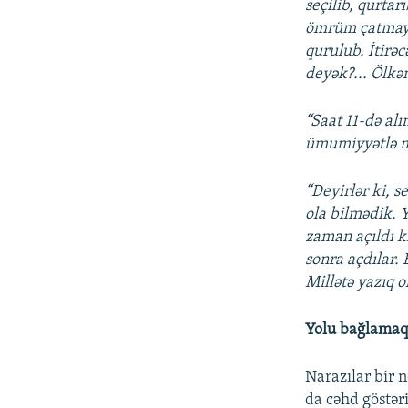
seçilib, qurtar
ömrüm çatmayac
qurulub. İtirə
deyək?... Ölkəm
“Saat 11-də al
ümumiyyətlə 
“Deyirlər ki, s
ola bilmədik. Y
zaman açıldı ki
sonra açdılar. 
Millətə yazıq o
Yolu bağlamaq i
Narazılar bir 
da cəhd göstər