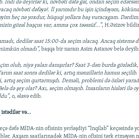
ıb. İndi də deyirlər ki, növbəti dəfə gəl, ondan seçim edərs
aq növbəti dəfəyə!. İl yarımdır bu işin içindəyəm, kökünd
cəyim heç nə yoxdur, hüquqi yollara baş vuracagam. Dərdim
izin gözəl başçısı var, amma çox təəssüf...”
, H.Əzizov bildir
ınmadı, dedilər saat 15:00-da seçim olacaq. Ancaq sistemə 
mümkün olmadı”,
başqa bir narazı Asim Astanov belə deyib
eçim olub, niyə yalan danışırlar? Saat 3-dən burda gözlədik,
arım saat sonra dedilər ki, artıq mənzillərin hamısı seçilib.
, artıq seçim qurtarmışdı. Deməli, problemi də özləri yaradı
Belə də şey olar? Axı, seçim olmayıb. İnsanların hisləri ilə 
ldu”
, o, əlavə edib.
stədilər və...
neçə dəfə MİDA-nin ofisinin yerləşdiyi “İnqilab” keçəsində 
iblər. Axşam saatlarınadək MİDA-nin ofisini tərk etməyən n