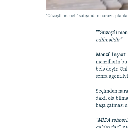
"Güzəştli mənzil" satışından narazı qalanla
““Güzəştli mənz
edilməlidir”
Mənzil İnşaatı
mənzillərin bu
belə deyir. On
sonra agentliyi
Seçimdən naraz
daxil ola bilm
başa çatması e
“MİDA rəhbərliy
qaldırırlar”
, n