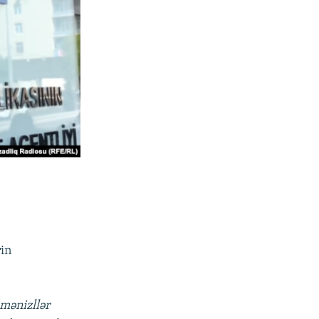
in
mənizllər