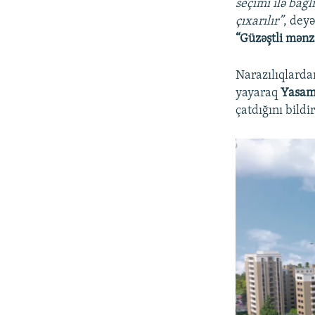
seçimi ilə bağl
çıxarılır”
, deyə
“Güzəştli mənzi
Narazılıqlarda
yayaraq
Yasam
çatdığını bildi