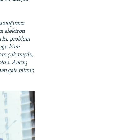
azılığımızı
am elektron
m ki, problem
duğu kimi
 tam çökmüşdü,
oldu. Ancaq
ən gələ bilmir,