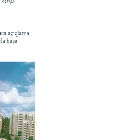
 satışa
rıca açıqlama
rla başa