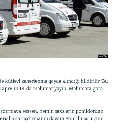
kütləvi zəhərlənmə qeydə alındığı bildirilir. Bu
ti aprelin 19-da məlumat yayıb. Məlumata görə,
raşdırmaya əsasən, həmin şəxslərin pomidordan
ateriallar araşdırmanın davam etdirilməsi üçün