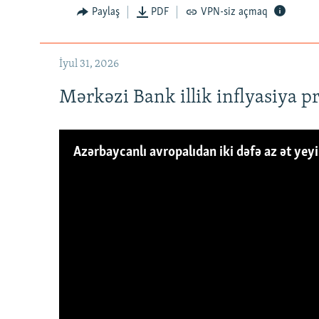
Paylaş
PDF
VPN-siz açmaq
İyul 31, 2026
Mərkəzi Bank illik inflyasiya p