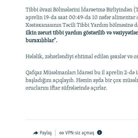
Tibbi Ərazi Bölmələrini İdarəetmə Birliyindən (T
aprelin 19-da saat 00:49-da 10 nəfər alimentar 
Xəstəxanasının Təcili Tibbi Yardım bölməsinə d
ilkin zəruri tibbi yardım göstərilib və vəziyyət
buraxılıblar".
Hələlik, zəhərləndiyi ehtimal edilən şəxslər və
Qafqaz Müsəlmanları İdarəsi bu il aprelin 2-də
başladığını açıqlayıb. Həmin ayda bir çox müsə
oruclarını iftar süfrələrində açırlar.
Paylaş
VPN-siz açmaq