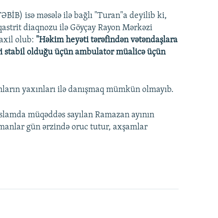
ƏBİB) isə məsələ ilə bağlı "Turan"a deyilib ki,
qastrit diaqnozu ilə Göyçay Rayon Mərkəzi
axil olub:
"Həkim heyəti tərəfindən vətəndaşlara
ləri stabil olduğu üçün ambulator müalicə üçün
 onların yaxınları ilə danışmaq mümkün olmayıb.
 islamda müqəddəs sayılan Ramazan ayının
lmanlar gün ərzində oruc tutur, axşamlar