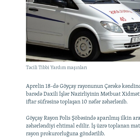
İNFOQRAFIKA
AZƏRBAYCAN ƏDƏBIYYATI KITABXANASI
MISSIYAMIZ
KARIKATURA
İSLAM VƏ DEMOKRATIYA
PEŞƏ ETIKASI VƏ JURNALISTIKA
STANDARTLARIMIZ
İZ - MƏDƏNIYYƏT PROQRAMI
MATERIALLARIMIZDAN ISTIFADƏ
AZADLIQRADIOSU MOBIL TELEFONUNUZDA
BIZIMLƏ ƏLAQƏ
XƏBƏR BÜLLETENLƏRIMIZ
Təcili Tibbi Yardım maşınları
Aprelin 18-də Göyçay rayonunun Çərəkə kəndində 
barədə Daxili İşlər Nazirliyinin Mətbuat Xidmə
iftar süfrəsinə toplaşan 10 nəfər zəhərlənib.
Göyçay Rayon Polis Şöbəsində aparılmış ilkin a
zəhərləndiyi ehtimal edilir. İş üzrə toplanan m
rayon prokurorluğuna göndərilib.