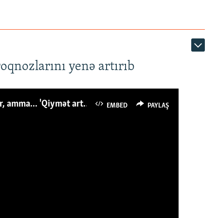
roqnozlarını yenə artırıb
Azərbaycanlı avropalıdan iki dəfə az ət yeyir, amma... 'Qiymət artımı qaçılmazdır'
EMBED
PAYLAŞ