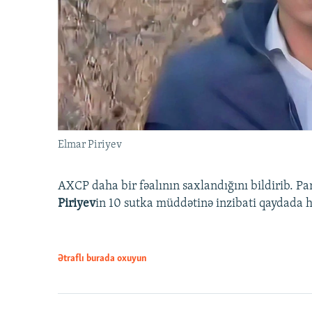
Elmar Piriyev
AXCP daha bir fəalının saxlandığını bildirib. Pa
Piriyev
in 10 sutka müddətinə inzibati qaydada hə
Ətraflı burada oxuyun