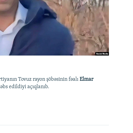
rtiyanın Tovuz rayon şöbəsinin fəalı
Elmar
bs edildiyi açıqlanıb.