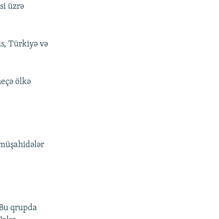
si üzrə
us, Türkiyə və
neçə ölkə
 müşahidələr
 Bu qrupda