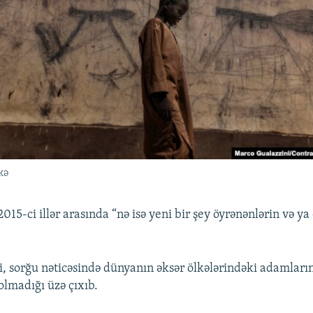
kə
15-ci illər arasında “nə isə yeni bir şey öyrənənlərin və ya
.
i, sorğu nəticəsində dünyanın əksər ölkələrindəki adamların
olmadığı üzə çıxıb.