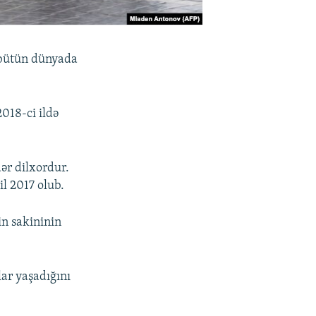
ə bütün dünyada
2018-ci ildə
ər dilxordur.
il 2017 olub.
n sakininin
lar yaşadığını