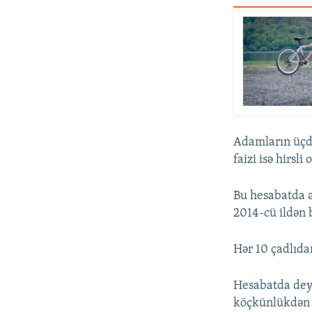
Adamların üçdə 
faizi isə hirsli
Bu hesabatda ə
2014-cü ildən b
Hər 10 çadlıdan
Hesabatda deyi
köçkünlükdən v