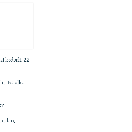
zi kədərli, 22
ir. Bu ölkə
ur.
lardan,