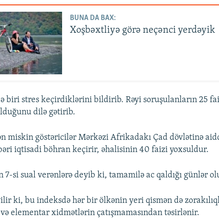
BUNA DA BAX:
Xoşbəxtliyə görə neçənci yerdəyik
biri stres keçirdiklərini bildirib. Rəyi soruşulanların 25 fai
 olduğunu dilə gətirib.
n miskin göstəricilər Mərkəzi Afrikadakı Çad dövlətinə aidd
əri iqtisadi böhran keçirir, əhalisinin 40 faizi yoxsuldur.
 7-si sual verənlərə deyib ki, tamamilə ac qaldığı günlər ol
lir ki, bu indeksdə hər bir ölkənin yeri qismən də zorakılıq
ə elementar xidmətlərin çatışmamasından təsirlənir.