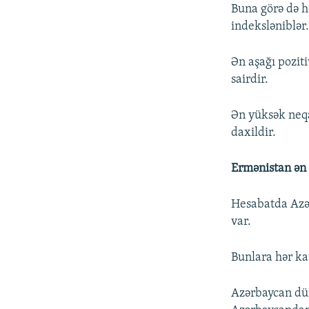
Buna görə də h
indeksləniblər
Ən aşağı poziti
sairdir.
Ən yüksək neqa
daxildir.
Ermənistan ən 
Hesabatda Azə
var.
Bunlara hər ka
Azərbaycan d