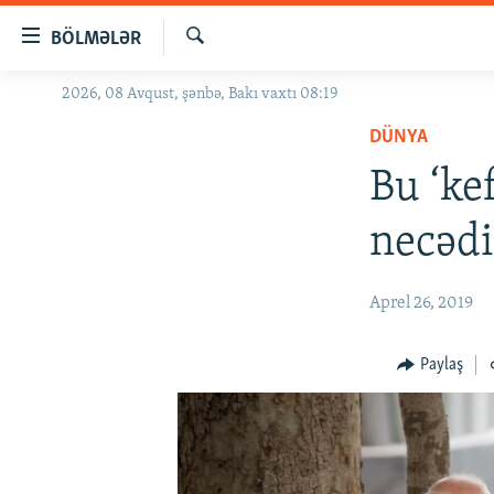
Keçid
BÖLMƏLƏR
linkləri
Axtar
Əsas
2026, 08 Avqust, şənbə, Bakı vaxtı 08:19
GÜNDƏM
məzmuna
DÜNYA
#İZAHLA
qayıt
Əsas
Bu ‘ke
KORRUPSIOMETR
naviqasiyaya
#ƏSLINDƏ
qayıt
necədi
Axtarışa
FƏRQƏ BAX
keç
QANUNI DOĞRU
Aprel 26, 2019
ARAŞDIRMA
Paylaş
MULTIMEDIA
RADIO ARXIV
VIDEO
HAQQIMIZDA
FOTOQALEREYA
OXU ZALI