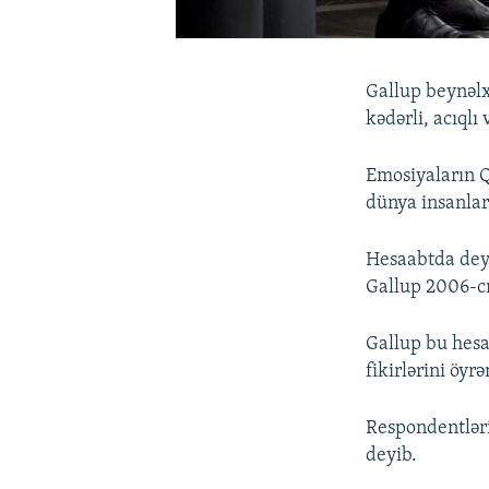
Gallup beynəlx
kədərli, acıqlı
Emosiyaların Q
dünya insanları
Hesaabtda deyi
Gallup 2006-cı 
Gallup bu hesa
fikirlərini öyrə
Respondentləri
deyib.