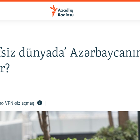
fsiz dünyada’ Azərbaycanın 
r?
VPN-siz açmaq