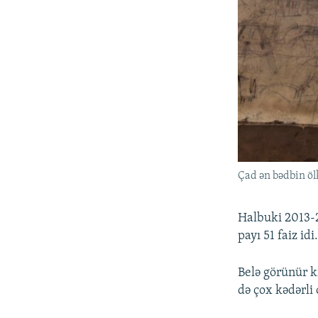
Çad ən bədbin öl
Halbuki 2013-20
payı 51 faiz idi
Belə görünür k
də çox kədərli 