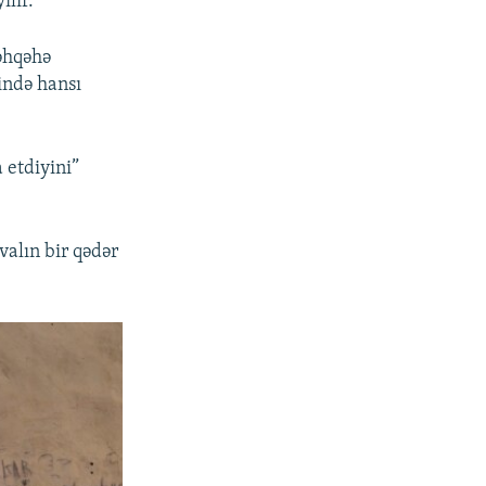
ılır.
əhqəhə
ində hansı
 etdiyini”
valın bir qədər