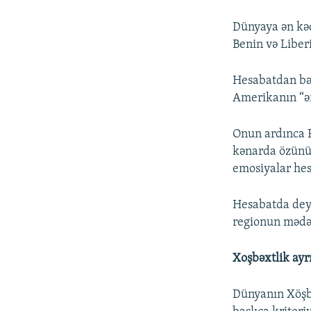
Dünyaya ən kəd
Benin və Liber
Hesabatdan bəll
Amerikanın “ən
Onun ardınca P
kənarda özünü 
emosiyalar hes
Hesabatda deyi
regionun mədəni
Xoşbəxtlik ayrı
Dünyanın Xöşbə