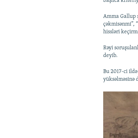
başlıca kriter
Amma Gallup ş
çəkmisənmi”, “
hissləri keçirm
Rəyi soruşulanl
deyib.
Bu 2017-ci ild
yüksəlməsinə də