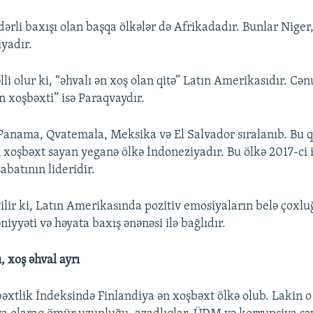
ərli baxışı olan başqa ölkələr də Afrikadadır. Bunlar Niger
iyadır.
i olur ki, “əhvalı ən xoş olan qitə” Latın Amerikasıdır. Cən
 xoşbəxti” isə Paraqvaydır.
anama, Qvatemala, Meksika və El Salvador sıralanıb. Bu q
xoşbəxt sayan yeganə ölkə İndoneziyadır. Bu ölkə 2017-ci i
abatının lideridir.
lir ki, Latın Amerikasında pozitiv emosiyaların belə çoxl
yyəti və həyata baxış ənənəsi ilə bağlıdır.
, xoş əhval ayrı
xtlik İndeksində Finlandiya ən xoşbəxt ölkə olub. Lakin 