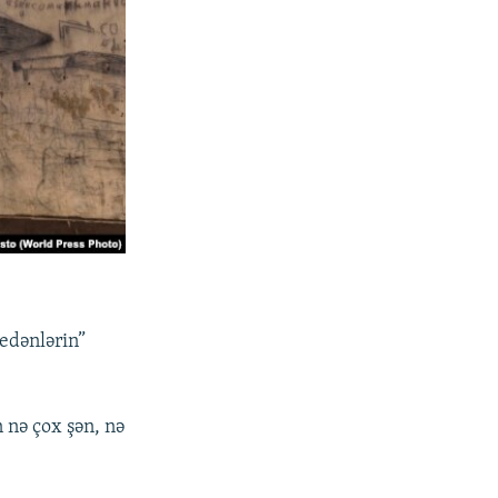
 edənlərin”
 nə çox şən, nə