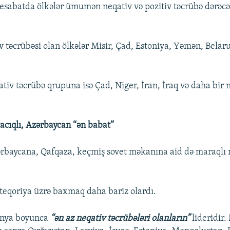
esabatda ölkələr ümumən neqativ və pozitiv təcrübə dərəcə
.
v təcrübəsi olan ölkələr Misir, Çad, Estoniya, Yəmən, Belar
tiv təcrübə qrupuna isə Çad, Niger, İran, İraq və daha bir 
acıqlı, Azərbaycan “ən babat”
rbaycana, Qafqaza, keçmiş sovet məkanına aid də maraqlı
teqoriya üzrə baxmaq daha bariz olardı.
ünya boyunca
“ən az neqativ təcrübələri olanların”
lideridir.