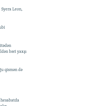
, Syera Leon,
ubi
itədən
ldən bəri yaxşı
uğu qismən də
o hesabatda