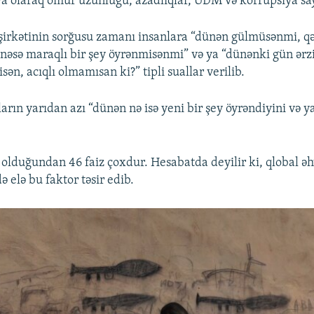
iya olaraq ömür uzunluğu, azadlıqlar, ÜDM və korrupsiya say
irkətinin sorğusu zamanı insanlara “dünən gülmüsənmi, q
nəsə maraqlı bir şey öyrənmisənmi” və ya “dünənki gün ərz
isən, acıqlı olmamısan ki?” tipli suallar verilib.
arın yarıdan azı “dünən nə isə yeni bir şey öyrəndiyini və ya
ə olduğundan 46 faiz çoxdur. Hesabatda deyilir ki, qlobal əh
 elə bu faktor təsir edib.