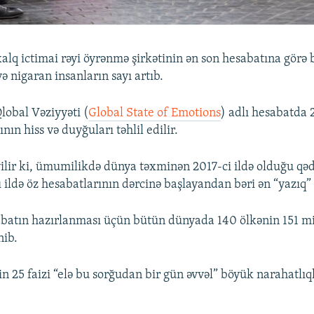
alq ictimai rəyi öyrənmə şirkətinin ən son hesabatına gör
 və nigaran insanların sayı artıb.
lobal Vəziyyəti (
Global State of Emotions
) adlı hesabatda 
nın hiss və duyğuları təhlil edilir.
lir ki, ümumilikdə dünya təxminən 2017-ci ildə olduğu qəd
ildə öz hesabatlarının dərcinə başlayandan bəri ən “yazıq” 
batın hazırlanması üçün bütün dünyada 140 ölkənin 151 mi
nib.
n 25 faizi “elə bu sorğudan bir gün əvvəl” böyük narahatlıq