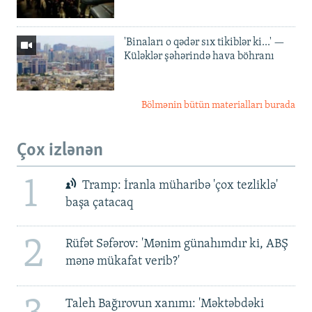
'Binaları o qədər sıx tikiblər ki...' —
Küləklər şəhərində hava böhranı
Bölmənin bütün materialları burada
Çox izlənən
1
Tramp: İranla müharibə 'çox tezliklə'
başa çatacaq
2
Rüfət Səfərov: 'Mənim günahımdır ki, ABŞ
mənə mükafat verib?'
Taleh Bağırovun xanımı: 'Məktəbdəki