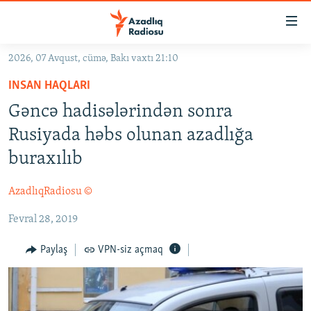
Keçid
linkləri
Əsas
2026, 07 Avqust, cümə, Bakı vaxtı 21:10
məzmuna
GÜNDƏM
INSAN HAQLARI
qayıt
#İZAHLA
Əsas
Gəncə hadisələrindən sonra
KORRUPSIOMETR
naviqasiyaya
Rusiyada həbs olunan azadlığa
qayıt
#ƏSLINDƏ
buraxılıb
Axtarışa
FƏRQƏ BAX
keç
AzadlıqRadiosu ©
QANUNI DOĞRU
Fevral 28, 2019
ARAŞDIRMA
MULTIMEDIA
Paylaş
VPN-siz açmaq
RADIO ARXIV
VIDEO
HAQQIMIZDA
FOTOQALEREYA
OXU ZALI