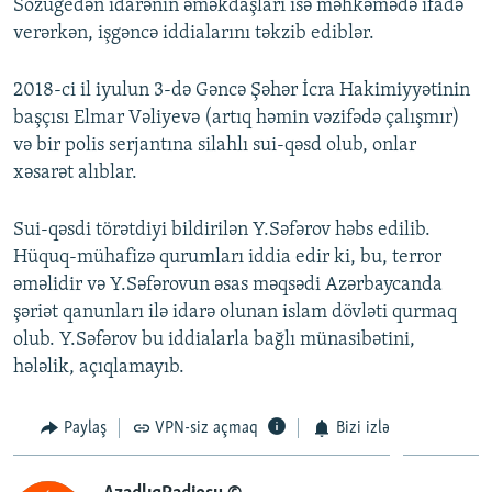
Sözügedən idarənin əməkdaşları isə məhkəmədə ifadə
verərkən, işgəncə iddialarını təkzib ediblər.
2018-ci il iyulun 3-də Gəncə Şəhər İcra Hakimiyyətinin
başçısı Elmar Vəliyevə (artıq həmin vəzifədə çalışmır)
və bir polis serjantına silahlı sui-qəsd olub, onlar
xəsarət alıblar.
Sui-qəsdi törətdiyi bildirilən Y.Səfərov həbs edilib.
Hüquq-mühafizə qurumları iddia edir ki, bu, terror
əməlidir və Y.Səfərovun əsas məqsədi Azərbaycanda
şəriət qanunları ilə idarə olunan islam dövləti qurmaq
olub. Y.Səfərov bu iddialarla bağlı münasibətini,
hələlik, açıqlamayıb.
Paylaş
VPN-siz açmaq
Bizi izlə