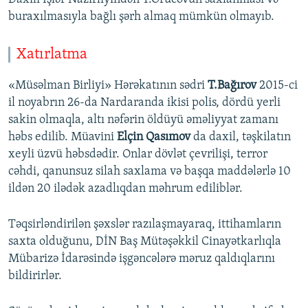
buraxılmasıyla bağlı şərh almaq mümkün olmayıb.
Xatırlatma
«Müsəlman Birliyi» Hərəkatının sədri
T.Bağırov
2015-ci
il noyabrın 26-da Nardaranda ikisi polis, dördü yerli
sakin olmaqla, altı nəfərin öldüyü əməliyyat zamanı
həbs edilib. Müavini
Elçin Qasımov
da daxil, təşkilatın
xeyli üzvü həbsdədir. Onlar dövlət çevrilişi, terror
cəhdi, qanunsuz silah saxlama və başqa maddələrlə 10
ildən 20 ilədək azadlıqdan məhrum ediliblər.
Təqsirləndirilən şəxslər razılaşmayaraq, ittihamların
saxta olduğunu, DİN Baş Mütəşəkkil Cinayətkarlıqla
Mübarizə İdarəsində işgəncələrə məruz qaldıqlarını
bildirirlər.