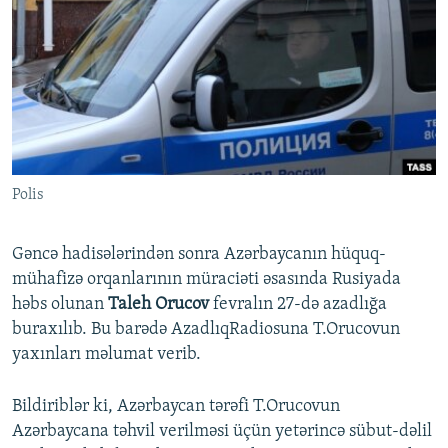
İNFOQRAFIKA
AZƏRBAYCAN ƏDƏBIYYATI KITABXANASI
MISSIYAMIZ
BIZI IZLƏ
KARIKATURA
İSLAM VƏ DEMOKRATIYA
PEŞƏ ETIKASI VƏ JURNALISTIKA STANDARTLARIMIZ
İZ - MƏDƏNIYYƏT PROQRAMI
MATERIALLARIMIZDAN ISTIFADƏ
AZADLIQRADIOSU MOBIL TELEFONUNUZDA
RFE/RL-in bütün saytları
BIZIMLƏ ƏLAQƏ
Polis
XƏBƏR BÜLLETENLƏRIMIZ
Gəncə hadisələrindən sonra Azərbaycanın hüquq-
mühafizə orqanlarının müraciəti əsasında Rusiyada
həbs olunan
Taleh Orucov
fevralın 27-də azadlığa
buraxılıb. Bu barədə AzadlıqRadiosuna T.Orucovun
yaxınları məlumat verib.
Bildiriblər ki, Azərbaycan tərəfi T.Orucovun
Azərbaycana təhvil verilməsi üçün yetərincə sübut-dəlil