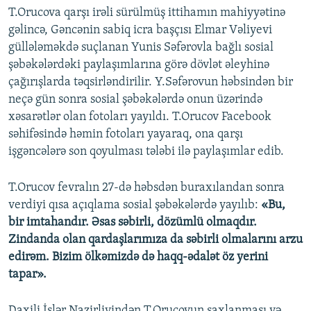
T.Orucova qarşı irəli sürülmüş ittihamın mahiyyətinə
gəlincə, Gəncənin sabiq icra başçısı Elmar Vəliyevi
güllələməkdə suçlanan Yunis Səfərovla bağlı sosial
şəbəkələrdəki paylaşımlarına görə dövlət əleyhinə
çağırışlarda təqsirləndirilir. Y.Səfərovun həbsindən bir
neçə gün sonra sosial şəbəkələrdə onun üzərində
xəsarətlər olan fotoları yayıldı. T.Orucov Facebook
səhifəsində həmin fotoları yayaraq, ona qarşı
işgəncələrə son qoyulması tələbi ilə paylaşımlar edib.
T.Orucov fevralın 27-də həbsdən buraxılandan sonra
verdiyi qısa açıqlama sosial şəbəkələrdə yayılıb:
«Bu,
bir imtahandır. Əsas səbirli, dözümlü olmaqdır.
Zindanda olan qardaşlarımıza da səbirli olmalarını arzu
edirəm. Bizim ölkəmizdə də haqq-ədalət öz yerini
tapar».
Daxili İşlər Nazirliyindən T.Orucovun saxlanması və