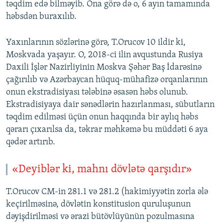
təqdim edə bilməyib. Ona görə də o, 6 ayın tamamında
həbsdən buraxılıb.
Yaxınlarının sözlərinə görə, T.Orucov 10 ildir ki,
Moskvada yaşayır. O, 2018-ci ilin avqustunda Rusiya
Daxili İşlər Nazirliyinin Moskva Şəhər Baş İdarəsinə
çağırılıb və Azərbaycan hüquq-mühafizə orqanlarının
onun ekstradisiyası tələbinə əsasən həbs olunub.
Ekstradisiyaya dair sənədlərin hazırlanması, sübutların
təqdim edilməsi üçün onun haqqında bir aylıq həbs
qərarı çıxarılsa da, təkrar məhkəmə bu müddəti 6 aya
qədər artırıb.
«Deyiblər ki, mahnı dövlətə qarşıdır»
T.Orucov CM-in 281.1 və 281.2 (hakimiyyətin zorla ələ
keçirilməsinə, dövlətin konstitusion quruluşunun
dəyişdirilməsi və ərazi bütövlüyünün pozulmasına