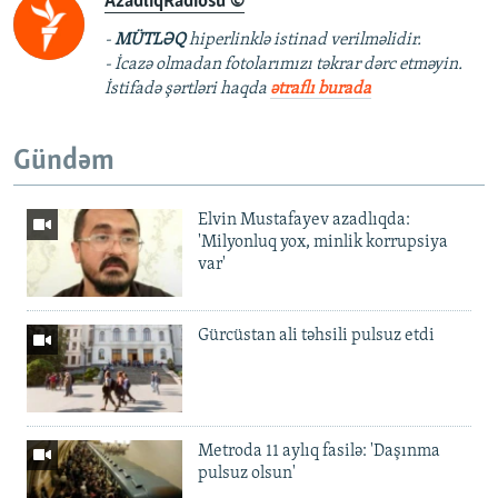
AzadlıqRadiosu ©
-
MÜTLƏQ
hiperlinklə istinad verilməlidir.
- İcazə olmadan fotolarımızı təkrar dərc etməyin.
İstifadə şərtləri haqda
ətraflı burada
Gündəm
Elvin Mustafayev azadlıqda:
'Milyonluq yox, minlik korrupsiya
var'
Gürcüstan ali təhsili pulsuz etdi
Metroda 11 aylıq fasilə: 'Daşınma
pulsuz olsun'