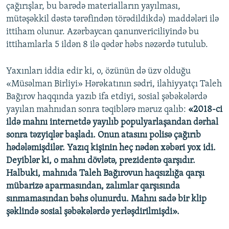
çağırışlar, bu barədə materialların yayılması,
mütəşəkkil dəstə tərəfindən törədildikdə) maddələri ilə
ittiham olunur. Azərbaycan qanunvericiliyində bu
ittihamlarla 5 ildən 8 ilə qədər həbs nəzərdə tutulub.
Yaxınları iddia edir ki, o, özünün də üzv olduğu
«Müsəlman Birliyi» Hərəkatının sədri, ilahiyyatçı Taleh
Bağırov haqqında yazıb ifa etdiyi, sosial şəbəkələrdə
yayılan mahnıdan sonra təqiblərə məruz qalıb:
«2018-ci
ildə mahnı internetdə yayılıb populyarlaşandan dərhal
sonra təzyiqlər başladı. Onun atasını polisə çağırıb
hədələmişdilər. Yazıq kişinin heç nədən xəbəri yox idi.
Deyiblər ki, o mahnı dövlətə, prezidentə qarşıdır.
Halbuki, mahnıda Taleh Bağırovun haqsızlığa qarşı
mübarizə aparmasından, zalımlar qarşısında
sınmamasından bəhs olunurdu. Mahnı sadə bir klip
şəklində sosial şəbəkələrdə yerləşdirilmişdi».