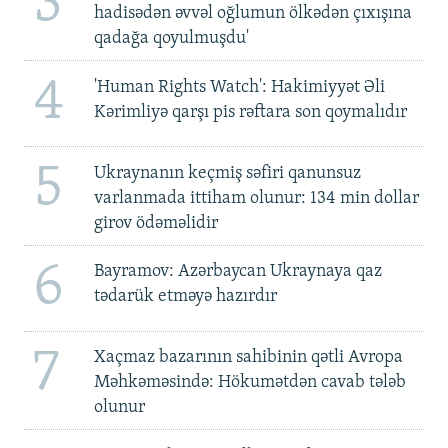
3
hadisədən əvvəl oğlumun ölkədən çıxışına
qadağa qoyulmuşdu'
4
'Human Rights Watch': Hakimiyyət Əli
Kərimliyə qarşı pis rəftara son qoymalıdır
5
Ukraynanın keçmiş səfiri qanunsuz
varlanmada ittiham olunur: 134 min dollar
girov ödəməlidir
6
Bayramov: Azərbaycan Ukraynaya qaz
tədarük etməyə hazırdır
7
Xaçmaz bazarının sahibinin qətli Avropa
Məhkəməsində: Hökumətdən cavab tələb
olunur