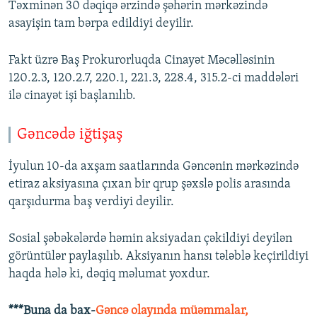
Təxminən 30 dəqiqə ərzində şəhərin mərkəzində
asayişin tam bərpa edildiyi deyilir.
Fakt üzrə Baş Prokurorluqda Cinayət Məcəlləsinin
120.2.3, 120.2.7, 220.1, 221.3, 228.4, 315.2-ci maddələri
ilə cinayət işi başlanılıb.
Gəncədə iğtişaş
İyulun 10-da axşam saatlarında Gəncənin mərkəzində
etiraz aksiyasına çıxan bir qrup şəxslə polis arasında
qarşıdurma baş verdiyi deyilir.
Sosial şəbəkələrdə həmin aksiyadan çəkildiyi deyilən
görüntülər paylaşılıb. Aksiyanın hansı tələblə keçirildiyi
haqda hələ ki, dəqiq məlumat yoxdur.
***Buna da bax-
Gəncə olayında müəmmalar,