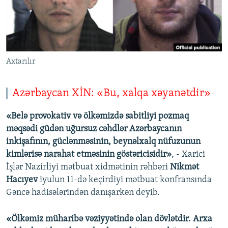
İNFOQRAFIKA
AZƏRBAYCAN ƏDƏBIYYATI KITABXANASI
MISSIYAMIZ
BIZI IZLƏ
KARIKATURA
İSLAM VƏ DEMOKRATIYA
PEŞƏ ETIKASI VƏ JURNALISTIKA STANDARTLARIMIZ
İZ - MƏDƏNIYYƏT PROQRAMI
MATERIALLARIMIZDAN ISTIFADƏ
Axtarılır
AZADLIQRADIOSU MOBIL TELEFONUNUZDA
RFE/RL-in bütün saytları
BIZIMLƏ ƏLAQƏ
Azərbaycan XİN: «Bu, xalqa xəyanətdir»
XƏBƏR BÜLLETENLƏRIMIZ
«Belə provokativ və ölkəmizdə sabitliyi pozmaq
məqsədi güdən uğursuz cəhdlər Azərbaycanın
inkişafının, güclənməsinin, beynəlxalq nüfuzunun
kimlərisə narahat etməsinin göstəricisidir»
, - Xarici
İşlər Nazirliyi mətbuat xidmətinin rəhbəri
Nikmət
Hacıyev
iyulun 11-də keçirdiyi mətbuat konfransında
Gəncə hadisələrindən danışarkən deyib.
«Ölkəmiz müharibə vəziyyətində olan dövlətdir. Arxa