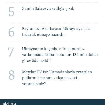
5
Zamin Salayev azadlığa çıxıb
6
Bayramov: Azərbaycan Ukraynaya qaz
tədarük etməyə hazırdır
7
Ukraynanın keçmiş səfiri qanunsuz
varlanmada ittiham olunur: 134 min dollar
girov ödəməlidir
8
MeydanTV işi: 'Çamadanlarla çıxarılan
pulların hesabını xalqa nə vaxt
verəcəksiniz?'
BIZI IZLƏ