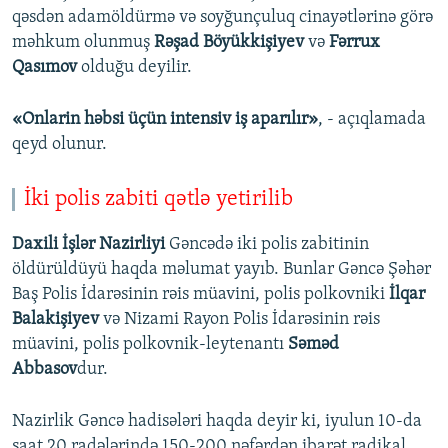
qəsdən adamöldürmə və soyğunçuluq cinayətlərinə görə
məhkum olunmuş
Rəşad Böyükkişiyev
və
Fərrux
Qasımov
olduğu deyilir.
«Onlarin həbsi üçün intensiv iş aparılır»
, - açıqlamada
qeyd olunur.
İki polis zabiti qətlə yetirilib
Daxili İşlər Nazirliyi
Gəncədə iki polis zabitinin
öldürüldüyü haqda məlumat yayıb. Bunlar Gəncə Şəhər
Baş Polis İdarəsinin rəis müavini, polis polkovniki
İlqar
Balakişiyev
və Nizami Rayon Polis İdarəsinin rəis
müavini, polis polkovnik-leytenantı
Səməd
Abbasov
dur.
Nazirlik Gəncə hadisələri haqda deyir ki, iyulun 10-da
saat 20 radələrində 150-200 nəfərdən ibarət radikal