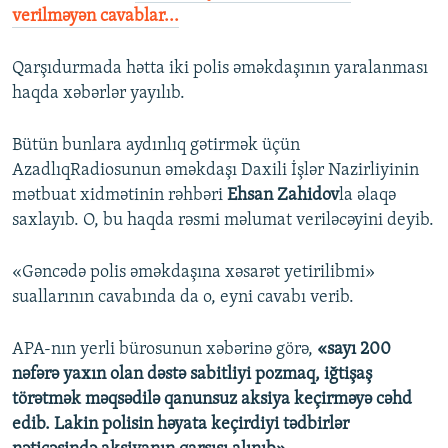
verilməyən cavablar...
Qarşıdurmada hətta iki polis əməkdaşının yaralanması
haqda xəbərlər yayılıb.
Bütün bunlara aydınlıq gətirmək üçün
AzadlıqRadiosunun əməkdaşı Daxili İşlər Nazirliyinin
mətbuat xidmətinin rəhbəri
Ehsan Zahidov
la əlaqə
saxlayıb. O, bu haqda rəsmi məlumat veriləcəyini deyib.
«Gəncədə polis əməkdaşına xəsarət yetirilibmi»
suallarının cavabında da o, eyni cavabı verib.
APA-nın yerli bürosunun xəbərinə görə,
«sayı 200
nəfərə yaxın olan dəstə sabitliyi pozmaq, iğtişaş
törətmək məqsədilə qanunsuz aksiya keçirməyə cəhd
edib. Lakin polisin həyata keçirdiyi tədbirlər