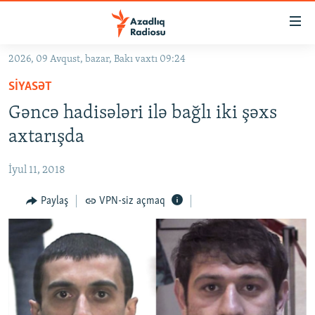
Keçid
linkləri
Əsas
2026, 09 Avqust, bazar, Bakı vaxtı 09:24
məzmuna
GÜNDƏM
SIYASƏT
qayıt
#İZAHLA
Əsas
Gəncə hadisələri ilə bağlı iki şəxs
KORRUPSIOMETR
naviqasiyaya
axtarışda
qayıt
#ƏSLINDƏ
Axtarışa
İyul 11, 2018
FƏRQƏ BAX
keç
QANUNI DOĞRU
Paylaş
VPN-siz açmaq
ARAŞDIRMA
MULTIMEDIA
RADIO ARXIV
VIDEO
HAQQIMIZDA
FOTOQALEREYA
OXU ZALI