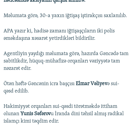
nəticəsində aksiyanın qarşısı alınıb».
Məlumata görə, 30-a yaxın iğtişaş iştirakçısı saxlanılıb.
APA yazır ki, hadisə zamanı iğtişaşçıların iki polis
əməkdaşına xəsarət yetirdikləri bildirilir.
Agentliyin yaydığı məlumata görə, hazırda Gəncədə tam
sabitlikdir, hüquq-mühafizə orqanları vəziyyətə tam
nəzarət edir.
Ötən həftə Gəncənin icra başçısı
Elmar Vəliyev
ə sui-
qəsd edilib.
Hakimiyyət orqanları sui-qəsdi törətməkdə ittiham
olunan
Yunis Səfərov
u İranda dini təhsil almış radikal
islamçı kimi təqdim edir.