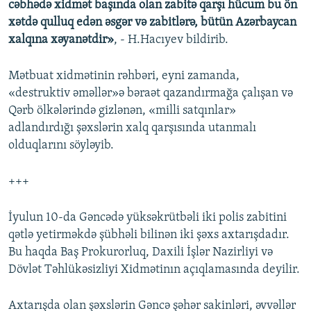
cəbhədə xidmət başında olan zabitə qarşı hücum bu ön
xətdə qulluq edən əsgər və zabitlərə, bütün Azərbaycan
xalqına xəyanətdir»
, - H.Hacıyev bildirib.
Mətbuat xidmətinin rəhbəri, eyni zamanda,
«destruktiv əməllər»ə bəraət qazandırmağa çalışan və
Qərb ölkələrində gizlənən, «milli satqınlar»
adlandırdığı şəxslərin xalq qarşısında utanmalı
olduqlarını söyləyib.
+++
İyulun 10-da Gəncədə yüksəkrütbəli iki polis zabitini
qətlə yetirməkdə şübhəli bilinən iki şəxs axtarışdadır.
Bu haqda Baş Prokurorluq, Daxili İşlər Nazirliyi və
Dövlət Təhlükəsizliyi Xidmətinın açıqlamasında deyilir.
Axtarışda olan şəxslərin Gəncə şəhər sakinləri, əvvəllər