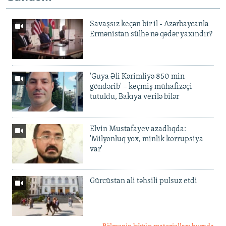
Savaşsız keçən bir il - Azərbaycanla
Ermənistan sülhə nə qədər yaxındır?
'Guya Əli Kərimliyə 850 min
göndərib' – keçmiş mühafizəçi
tutuldu, Bakıya verilə bilər
Elvin Mustafayev azadlıqda:
'Milyonluq yox, minlik korrupsiya
var'
Gürcüstan ali təhsili pulsuz etdi