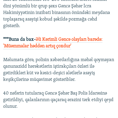
dini yönümlü bir qrup şəxs Gəncə Şəhər İcra
Hakimiyyətinin inzibati binasının önündəki meydana
toplaşaraq asayişi kobud şəkildə pozmağa cəhd
göstərib.
***Buna da bax-
Əli Kərimli Gəncə olayları barədə:
'Müəmmalar həddən artıq çoxdur'
Məlumata görə, polisin xəbərdarlığına məhəl qoymayan
qanunazidd hərəkətlərin iştirakçıları özləri ilə
gətirdikləri küt və kəsici-deşici alətlərlə asayiş
keşikçilərinə müqavimət göstəriblər.
40 nəfərin tutularaq Gəncə Şəhər Baş Polis İdarəsinə
gətirildiyi, qalanlarının qaçaraq ərazini tərk etdiyi qeyd
olunur.