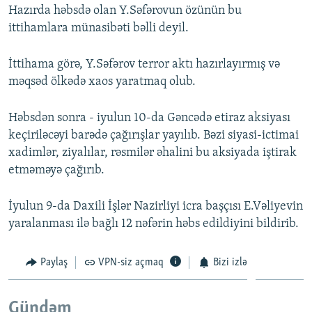
Hazırda həbsdə olan Y.Səfərovun özünün bu
ittihamlara münasibəti bəlli deyil.
İttihama görə, Y.Səfərov terror aktı hazırlayırmış və
məqsəd ölkədə xaos yaratmaq olub.
Həbsdən sonra - iyulun 10-da Gəncədə etiraz aksiyası
keçiriləcəyi barədə çağırışlar yayılıb. Bəzi siyasi-ictimai
xadimlər, ziyalılar, rəsmilər əhalini bu aksiyada iştirak
etməməyə çağırıb.
İyulun 9-da Daxili İşlər Nazirliyi icra başçısı E.Vəliyevin
yaralanması ilə bağlı 12 nəfərin həbs edildiyini bildirib.
Paylaş
VPN-siz açmaq
Bizi izlə
Gündəm