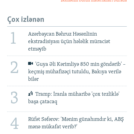
Bölmənin bütün materialları burada
Çox izlənən
1
Azərbaycan Bəhruz Həsənlinin
ekstradisiyası üçün hələlik müraciət
etməyib
2
'Guya Əli Kərimliyə 850 min göndərib' –
keçmiş mühafizəçi tutuldu, Bakıya verilə
bilər
3
Tramp: İranla müharibə 'çox tezliklə'
başa çatacaq
4
Rüfət Səfərov: 'Mənim günahımdır ki, ABŞ
mənə mükafat verib?'