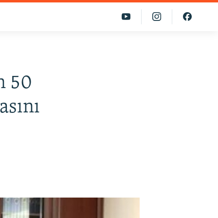
n 50
asını