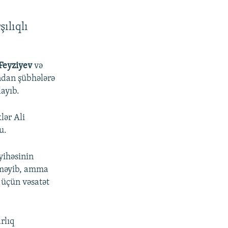
ılıqlı
Feyziyev
və
ndan şübhələrə
ayıb.
lər Ali
u.
yihəsinin
erməyib, amma
 üçün vəsatət
rlıq