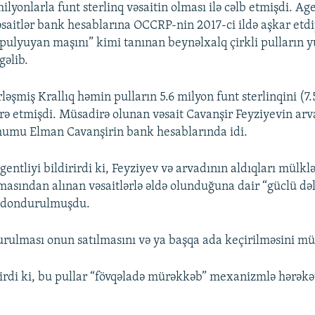
lyonlarla funt sterlinq vəsaitin olması ilə cəlb etmişdi. Age
vəsaitlər bank hesablarına OCCRP-nin 2017-ci ildə aşkar etdi
pulyuyan maşını” kimi tanınan beynəlxalq çirkli pulların 
gəlib.
rləşmiş Krallıq həmin pulların 5.6 milyon funt sterlinqini (7
rə etmişdi. Müsadirə olunan vəsait Cavanşir Feyziyevin arv
humu Elman Cavanşirin bank hesablarında idi.
gentliyi bildirirdi ki, Feyziyev və arvadının aldıqları mülklə
masından alınan vəsaitlərlə əldə olunduğuna dair “güclü dəl
 dondurulmuşdu.
rulması onun satılmasını və ya başqa ada keçirilməsini m
rirdi ki, bu pullar “fövqəladə mürəkkəb” mexanizmlə hərəkət 