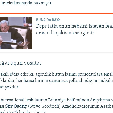
üraciəti əsasında baxmışdı.
BUNA DA BAX:
Deputatla onun həbsini istəyən fəa
arasında çəkişmə səngimir
ğvi üçün vəsatət
vəkili iddia edir ki, agentlik bütün lazımi prosedurlara əmə
lardan hər hansı birinin qanunsuz yolla alındığını mübah
lar yoxdur.
nternational təşkilatının Britaniya bölümündə Araşdırma 
ısı
Stiv Qudriç
(Steve Goodrich) AzadlıqRadiosunun Azərb
eslə bağlı bunları deyib: