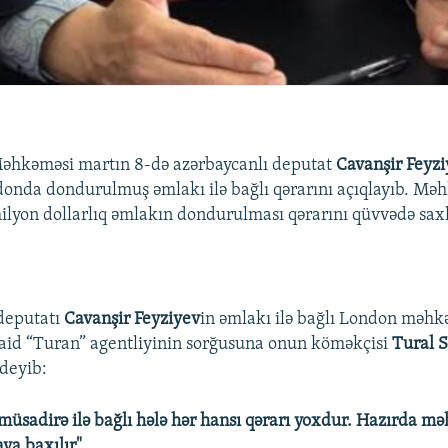
Məhkəməsi martın 8-də azərbaycanlı deputat
Cavanşir Feyz
onda dondurulmuş əmlakı ilə bağlı qərarını açıqlayıb. M
lyon dollarlıq əmlakın dondurulması qərarını qüvvədə saxl
 deputatı
Cavanşir Feyziyev
in əmlakı ilə bağlı London məh
aid “Turan” agentliyinin sorğusuna onun köməkçisi
Tural 
 deyib:
sadirə ilə bağlı hələ hər hansı qərarı yoxdur. Hazırda 
aya baxılır".