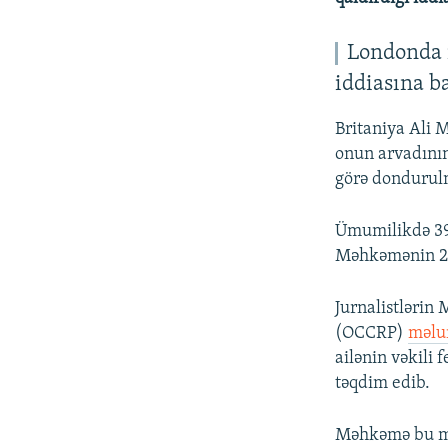
Londonda m
iddiasına b
Britaniya Ali 
onun arvadının
görə dondurulm
Ümumilikdə 39.
Məhkəmənin 23
Jurnalistlərin
(OCCRP)
məlu
ailənin vəkili
təqdim edib.
Məhkəmə bu mül