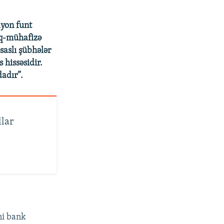
lyon funt
uq-mühafizə
saslı şübhələr
 hissəsidir.
adır”.
llar
ni bank