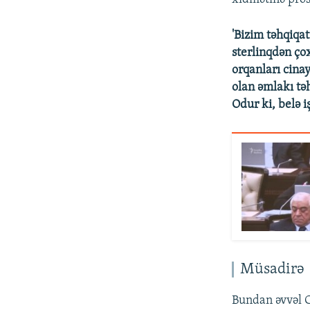
'Bizim təhqiqat
sterlinqdən ço
orqanları cina
olan əmlakı təh
Odur ki, belə 
Müsadirə
Bundan əvvəl C