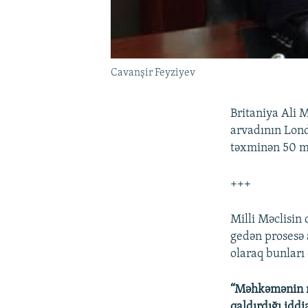
Cavanşir Feyziyev
Britaniya Ali 
arvadının Lond
təxminən 50 mi
+++
Milli Məclisin
gedən prosesə 
olaraq bunları
“Məhkəmənin mü
qaldırdığı iddi