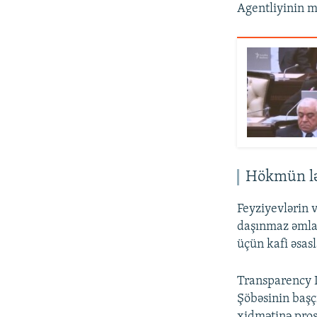
Agentliyinin m
Hökmün lə
Feyziyevlərin 
daşınmaz əmlak
üçün kafi əsas
Transparency I
Şöbəsinin başç
xidmətinə pros