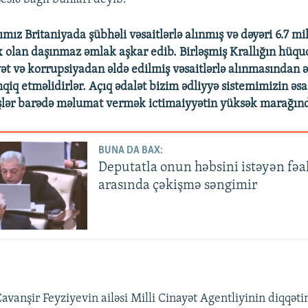
ımız Britaniyada şübhəli vəsaitlərlə alınmış və dəyəri 6.7 mi
x olan daşınmaz əmlak aşkar edib. Birləşmiş Krallığın hüq
yət və korrupsiyadan əldə edilmiş vəsaitlərlə alınmasından ə
qiq etməlidirlər. Açıq ədalət bizim ədliyyə sistemimizin əsas
işlər barədə məlumat vermək ictimaiyyətin yüksək marağınd
BUNA DA BAX:
Deputatla onun həbsini istəyən fəa
arasında çəkişmə səngimir
avanşir Feyziyevin ailəsi Milli Cinayət Agentliyinin diqqəti