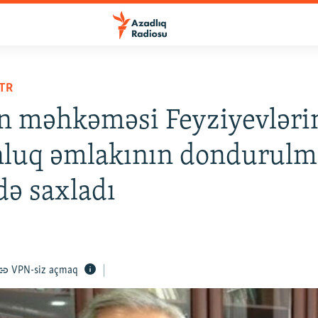
TR
n məhkəməsi Feyziyevləri
nluq əmlakının dondurulm
ə saxladı
VPN-siz açmaq