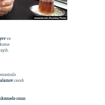
iyev
və
əhkəmə
ayıb.
kəməsində
Salamov
cavab
məhkəmədə onun