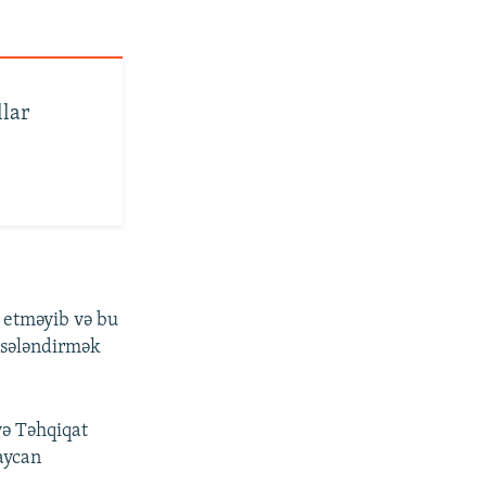
llar
l etməyib və bu
isələndirmək
və Təhqiqat
aycan