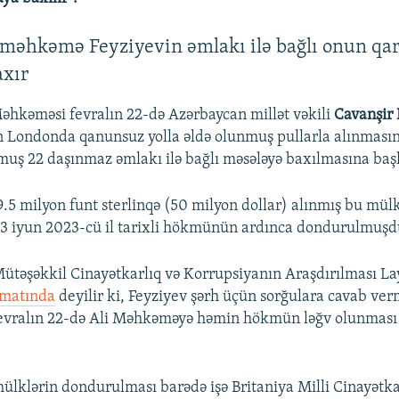
əhkəmə Feyziyevin əmlakı ilə bağlı onun qarş
axır
Məhkəməsi fevralın 22-də Azərbaycan millət vəkili
Cavanşir 
 Londonda qanunsuz yolla əldə olunmuş pullarla alınması
uş 22 daşınmaz əmlakı ilə bağlı məsələyə baxılmasına başl
5 milyon funt sterlinqə (50 milyon dollar) alınmış bu mülk
 iyun 2023-cü il tarixli hökmünün ardınca dondurulmuşd
 Mütəşəkkil Cinayətkarlıq və Korrupsiyanın Araşdırılması La
matında
deyilir ki, Feyziyev şərh üçün sorğulara cavab v
 fevralın 22-də Ali Məhkəməyə həmin hökmün ləğv olunması
klərin dondurulması barədə işə Britaniya Milli Cinayətka