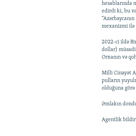
hesablarında mi
edirdi ki, bu 
“Azərbaycanın 
mexanizmi ilə 
2022-ci ildə Bi
dollar) müsadi
Orxanın və qo
Milli Cinayət A
pulların yuyul
olduğuna görə
Əmlakın dondu
Agentlik bildi