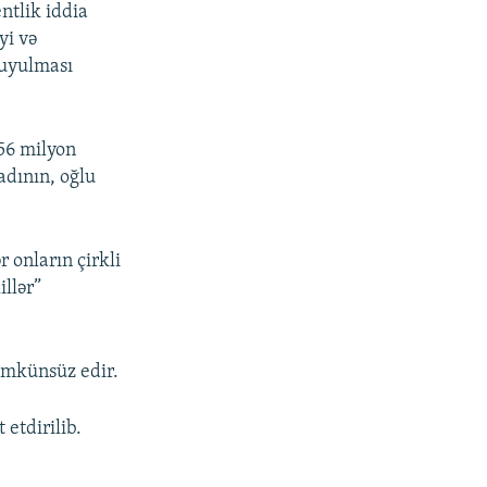
ntlik iddia
yi və
yuyulması
.56 milyon
adının, oğlu
r onların çirkli
illər”
ümkünsüz edir.
etdirilib.