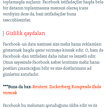
toplamaqda suçlanır. Facebook istifadəçilər haqda belə
bir datanın toplanmasına məxsusi olaraq icazə
verdiyini desə də, bəzi istifadəçilər buna
təəccüblənirlər.
Gizlilik qaydaları
Facebook-un data xəzinəsi sizə məhz hansı reklamları
göstərmək haqda qərar verməyə kömək edir. O, həm də
Facebook-dan istifadəni daha rahat və ləzzətli edir.
Onun sayəsində Facebook xəbər lentinizə məhz hansı
postları çıxaracağını bilir və sizə dostlarınızın ad
günlərini xatırladır.
***Buna da bax-
Reuters: Zuckerberg Konqresdə ifadə
verəcək
Facebook bu məlumatı qoruduğunu iddia edir və öz