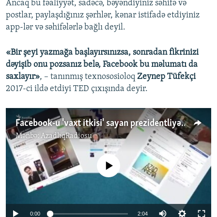
Ancaq bu fəaliyyət, sadəcə, bəyəndiyiniz səhifə və
postlar, paylaşdığınız şərhlər, kənar istifadə etdiyiniz
app-lər və səhifələrlə bağlı deyil.
«Bir şeyi yazmağa başlayırsınızsa, sonradan fikrinizi
dəyişib onu pozsanız belə, Facebook bu məlumatı da
saxlayır»
, – tanınmış texnososioloq
Zeynep Tüfekçi
2017-ci ildə etdiyi TED çıxışında deyir.
Facebook-u 'vaxt itkisi' sayan prezidentliyə namizədlər
Mənbə:
AzadlıqRadiosu
No media source currently available
0:00
2:04