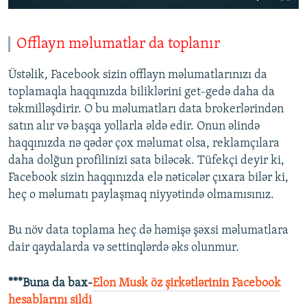
Offlayn məlumatlar da toplanır
Üstəlik, Facebook sizin offlayn məlumatlarınızı da
toplamaqla haqqınızda biliklərini get-gedə daha da
təkmilləşdirir. O bu məlumatları data brokerlərindən
satın alır və başqa yollarla əldə edir. Onun əlində
haqqınızda nə qədər çox məlumat olsa, reklamçılara
daha dolğun profilinizi sata biləcək. Tüfekçi deyir ki,
Facebook sizin haqqınızda elə nəticələr çıxara bilər ki,
heç o məlumatı paylaşmaq niyyətində olmamısınız.
Bu növ data toplama heç də həmişə şəxsi məlumatlara
dair qaydalarda və settinqlərdə əks olunmur.
***Buna da bax-
Elon Musk öz şirkətlərinin Facebook
hesablarını sildi