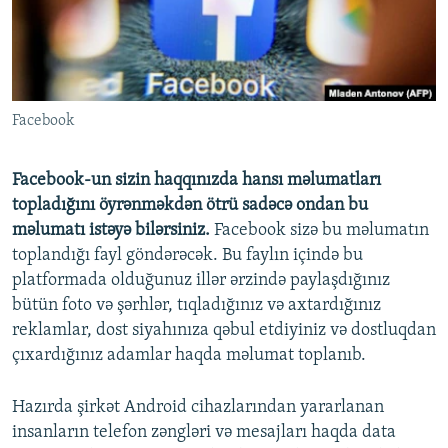
İNFOQRAFIKA
AZƏRBAYCAN ƏDƏBIYYATI KITABXANASI
MISSIYAMIZ
BIZI IZLƏ
KARIKATURA
İSLAM VƏ DEMOKRATIYA
PEŞƏ ETIKASI VƏ JURNALISTIKA STANDARTLARIMIZ
İZ - MƏDƏNIYYƏT PROQRAMI
MATERIALLARIMIZDAN ISTIFADƏ
Facebook
AZADLIQRADIOSU MOBIL TELEFONUNUZDA
RFE/RL-in bütün saytları
BIZIMLƏ ƏLAQƏ
Facebook-un sizin haqqınızda hansı məlumatları
XƏBƏR BÜLLETENLƏRIMIZ
topladığını öyrənməkdən ötrü sadəcə ondan bu
məlumatı istəyə bilərsiniz.
Facebook sizə bu məlumatın
toplandığı fayl göndərəcək. Bu faylın içində bu
platformada olduğunuz illər ərzində paylaşdığınız
bütün foto və şərhlər, tıqladığınız və axtardığınız
reklamlar, dost siyahınıza qəbul etdiyiniz və dostluqdan
çıxardığınız adamlar haqda məlumat toplanıb.
Hazırda şirkət Android cihazlarından yararlanan
insanların telefon zəngləri və mesajları haqda data