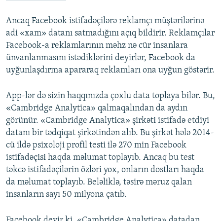
Ancaq Facebook istifadəçilərə reklamçı müştərilərinə
adi «xam» datanı satmadığını açıq bildirir. Reklamçılar
Facebook-a reklamlarının məhz nə cür insanlara
ünvanlanmasını istədiklərini deyirlər, Facebook da
uyğunlaşdırma apararaq reklamları ona uyğun göstərir.
App-lər də sizin haqqınızda çoxlu data toplaya bilər. Bu,
«Cambridge Analytica» qalmaqalından da aydın
görünür. «Cambridge Analytica» şirkəti istifadə etdiyi
datanı bir tədqiqat şirkətindən alıb. Bu şirkət hələ 2014-
cü ildə psixoloji profil testi ilə 270 min Facebook
istifadəçisi haqda məlumat toplayıb. Ancaq bu test
təkcə istifadəçilərin özləri yox, onların dostları haqda
da məlumat toplayıb. Beləliklə, təsirə məruz qalan
insanların sayı 50 milyona çatıb.
Facebook deyir ki, «Cambridge Analytica» datadan