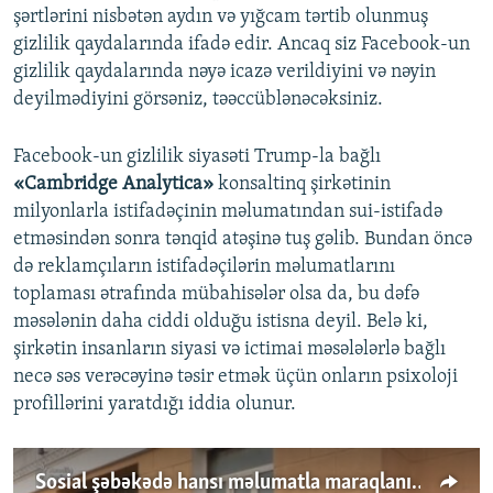
şərtlərini nisbətən aydın və yığcam tərtib olunmuş
gizlilik qaydalarında ifadə edir. Ancaq siz Facebook-un
gizlilik qaydalarında nəyə icazə verildiyini və nəyin
deyilmədiyini görsəniz, təəccüblənəcəksiniz.
Facebook-un gizlilik siyasəti Trump-la bağlı
«Cambridge Analytica»
konsaltinq şirkətinin
milyonlarla istifadəçinin məlumatından sui-istifadə
etməsindən sonra tənqid atəşinə tuş gəlib. Bundan öncə
də reklamçıların istifadəçilərin məlumatlarını
toplaması ətrafında mübahisələr olsa da, bu dəfə
məsələnin daha ciddi olduğu istisna deyil. Belə ki,
şirkətin insanların siyasi və ictimai məsələlərlə bağlı
necə səs verəcəyinə təsir etmək üçün onların psixoloji
profillərini yaratdığı iddia olunur.
Sosial şəbəkədə hansı məlumatla maraqlanırsız?