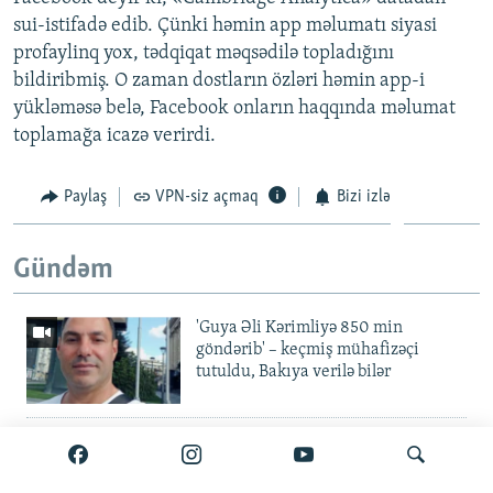
sui-istifadə edib. Çünki həmin app məlumatı siyasi
profaylinq yox, tədqiqat məqsədilə topladığını
bildiribmiş. O zaman dostların özləri həmin app-i
yükləməsə belə, Facebook onların haqqında məlumat
toplamağa icazə verirdi.
Paylaş
VPN-siz açmaq
Bizi izlə
Gündəm
'Guya Əli Kərimliyə 850 min
göndərib' – keçmiş mühafizəçi
tutuldu, Bakıya verilə bilər
Elvin Mustafayev azadlıqda:
'Milyonluq yox, minlik korrupsiya
var'