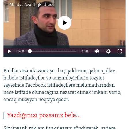
Mənbə:
AzadlıqRadiosu
No media source currently available
0:00
1:58
Bu illər ərzində vaxtaşırı baş qaldırmış qalmaqallar,
habelə istifadəçilər və tənzimləyicilərin təzyiqi
sayəsində Facebook istifadəçilərə məlumatlarından
necə istifadə olunacağına nəzarət etmək imkanı verib,
ancaq müəyyən nöqtəyə qədər.
Yazdığınızı pozsanız belə...
Siz ünvanlı reklam funksiyasını söndürərək, sadəcə,