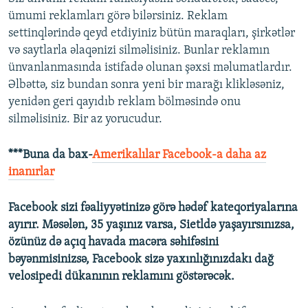
ümumi reklamları görə bilərsiniz. Reklam
settinqlərində qeyd etdiyiniz bütün maraqları, şirkətlər
və saytlarla əlaqənizi silməlisiniz. Bunlar reklamın
ünvanlanmasında istifadə olunan şəxsi məlumatlardır.
Əlbəttə, siz bundan sonra yeni bir marağı klikləsəniz,
yenidən geri qayıdıb reklam bölməsində onu
silməlisiniz. Bir az yorucudur.
***Buna da bax-
Amerikalılar Facebook-a daha az
inanırlar
Facebook sizi fəaliyyətinizə görə hədəf kateqoriyalarına
ayırır. Məsələn, 35 yaşınız varsa, Sietldə yaşayırsınızsa,
özünüz də açıq havada macəra səhifəsini
bəyənmisinizsə, Facebook sizə yaxınlığınızdakı dağ
velosipedi dükanının reklamını göstərəcək.