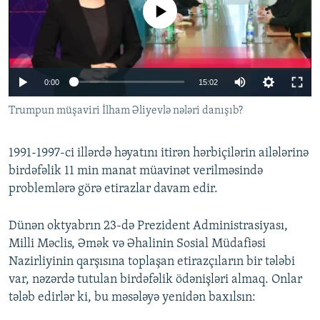
No media source currently available
İNFOQRAFIKA
AZƏRBAYCAN ƏDƏBIYYATI KITABXANASI
MISSIYAMIZ
BIZI IZLƏ
KARIKATURA
İSLAM VƏ DEMOKRATIYA
PEŞƏ ETIKASI VƏ JURNALISTIKA STANDARTLARIMIZ
İZ - MƏDƏNIYYƏT PROQRAMI
MATERIALLARIMIZDAN ISTIFADƏ
0:00
15:02
AZADLIQRADIOSU MOBIL TELEFONUNUZDA
RFE/RL-in bütün saytları
Trumpun müşaviri İlham Əliyevlə nələri danışıb?
BIZIMLƏ ƏLAQƏ
XƏBƏR BÜLLETENLƏRIMIZ
1991-1997-ci illərdə həyatını itirən hərbiçilərin ailələrinə
birdəfəlik 11 min manat müavinət verilməsində
problemlərə görə etirazlar davam edir.
Dünən oktyabrın 23-də Prezident Administrasiyası,
Milli Məclis, Əmək və Əhalinin Sosial Müdafiəsi
Nazirliyinin qarşısına toplaşan etirazçıların bir tələbi
var, nəzərdə tutulan birdəfəlik ödənişləri almaq. Onlar
tələb edirlər ki, bu məsələyə yenidən baxılsın: