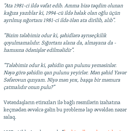
“Ata 1981-ci ildə vəfat edib. Amma bizə təqdim olunan
kağıza yazıblar ki, 1994-cü ildə həlak olan oğlu üçün
ayrılmış sığortanı 1981-ci ildə ölən ata dirilib, alıb”.
“Bizim tələbimiz odur ki, şəhidlərə ayrıseçkilik
qoyulmamalıdır. Sığortanı alana da, almayana da -
hamısına ödənişlər edilməlidir”.
“Tələbimiz odur ki, şəhidin qan pulunu yeməsinlər.
Nəyə görə şəhidin qan pulunu yeyirlər. Mən şəhid Yavər
Səfərovun qızıyam. Niyə mən yox, başqa bir məmura
çatmalıdır onun pulu?”
Vətəndaşların etirazları ilə bağlı rəsmilərin izahatına
keçmədən əvvəlcə gəlin bu problemə lap əvvəldən nəzər
salaq.