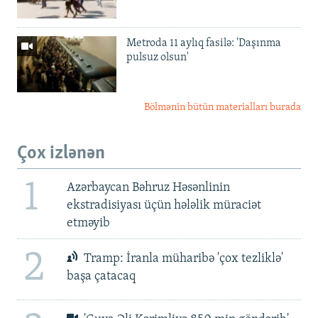
Metroda 11 aylıq fasilə: 'Daşınma
pulsuz olsun'
Bölmənin bütün materialları burada
Çox izlənən
1
Azərbaycan Bəhruz Həsənlinin
ekstradisiyası üçün hələlik müraciət
etməyib
2
Tramp: İranla müharibə 'çox tezliklə'
başa çatacaq