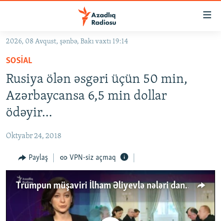
Keçid
linkləri
Əsas
2026, 08 Avqust, şənbə, Bakı vaxtı 19:14
məzmuna
GÜNDƏM
SOSIAL
qayıt
#İZAHLA
Əsas
Rusiya ölən əsgəri üçün 50 min,
KORRUPSIOMETR
naviqasiyaya
Azərbaycansa 6,5 min dollar
qayıt
#ƏSLINDƏ
ödəyir...
Axtarışa
FƏRQƏ BAX
keç
Oktyabr 24, 2018
QANUNI DOĞRU
Paylaş
VPN-siz açmaq
ARAŞDIRMA
MULTIMEDIA
Trumpun müşaviri İlham Əliyevlə nələri danışıb?
RADIO ARXIV
VIDEO
HAQQIMIZDA
FOTOQALEREYA
OXU ZALI