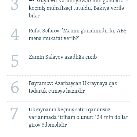
3
'Guya Əli Kərimliyə 850 min göndərib' –
keçmiş mühafizəçi tutuldu, Bakıya verilə
bilər
4
Rüfət Səfərov: 'Mənim günahımdır ki, ABŞ
mənə mükafat verib?'
5
Zamin Salayev azadlığa çıxıb
6
Bayramov: Azərbaycan Ukraynaya qaz
tədarük etməyə hazırdır
7
Ukraynanın keçmiş səfiri qanunsuz
varlanmada ittiham olunur: 134 min dollar
girov ödəməlidir