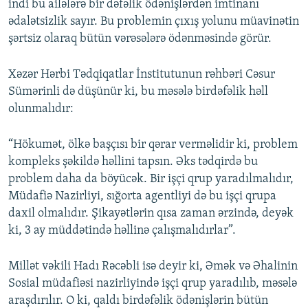
indi bu ailələrə bir dəfəlik ödənişlərdən imtinanı
ədalətsizlik sayır. Bu problemin çıxış yolunu müavinətin
şərtsiz olaraq bütün vərəsələrə ödənməsində görür.
Xəzər Hərbi Tədqiqatlar İnstitutunun rəhbəri Cəsur
Sümərinli də düşünür ki, bu məsələ birdəfəlik həll
olunmalıdır:
“Hökumət, ölkə başçısı bir qərar verməlidir ki, problem
kompleks şəkildə həllini tapsın. Əks tədqirdə bu
problem daha da böyücək. Bir işçi qrup yaradılmalıdır,
Müdafiə Nazirliyi, sığorta agentliyi də bu işçi qrupa
daxil olmalıdır. Şikayətlərin qısa zaman ərzində, deyək
ki, 3 ay müddətində həllinə çalışmalıdırlar”.
Millət vəkili Hadı Rəcəbli isə deyir ki, Əmək və Əhalinin
Sosial müdafiəsi nazirliyində işçi qrup yaradılıb, məsələ
araşdırılır. O ki, qaldı birdəfəlik ödənişlərin bütün