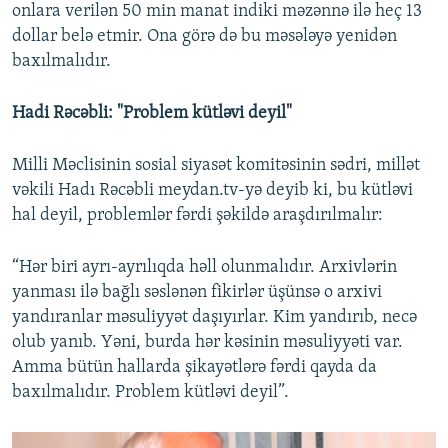
onlara verilən 50 min manat indiki məzənnə ilə heç 13
dollar belə etmir. Ona görə də bu məsələyə yenidən
baxılmalıdır.
Hadi Rəcəbli: "Problem kütləvi deyil"
Milli Məclisinin sosial siyasət komitəsinin sədri, millət
vəkili Hadı Rəcəbli meydan.tv-yə deyib ki, bu kütləvi
hal deyil, problemlər fərdi şəkildə araşdırılmalır:
“Hər biri ayrı-ayrılıqda həll olunmalıdır. Arxivlərin
yanması ilə bağlı səslənən fikirlər üşünsə o arxivi
yandıranlar məsuliyyət daşıyırlar. Kim yandırıb, necə
olub yanıb. Yəni, burda hər kəsinin məsuliyyəti var.
Amma bütün hallarda şikayətlərə fərdi qayda da
baxılmalıdır. Problem kütləvi deyil”.