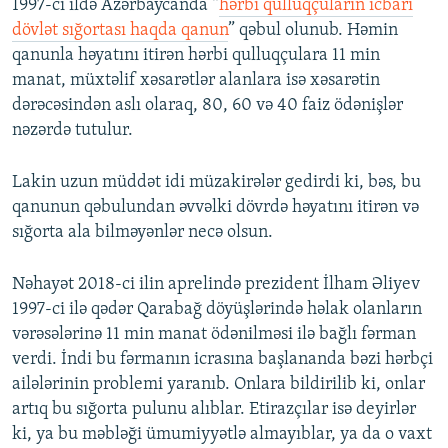
1997-ci ildə Azərbaycanda “
hərbi qulluqçuların icbari
dövlət sığortası haqda qanun
” qəbul olunub. Həmin
qanunla həyatını itirən hərbi qulluqçulara 11 min
manat, müxtəlif xəsarətlər alanlara isə xəsarətin
dərəcəsindən aslı olaraq, 80, 60 və 40 faiz ödənişlər
nəzərdə tutulur.
Lakin uzun müddət idi müzakirələr gedirdi ki, bəs, bu
qanunun qəbulundan əvvəlki dövrdə həyatını itirən və
sığorta ala bilməyənlər necə olsun.
Nəhayət 2018-ci ilin aprelində prezident İlham Əliyev
1997-ci ilə qədər Qarabağ döyüşlərində həlak olanların
vərəsələrinə 11 min manat ödənilməsi ilə bağlı fərman
verdi. İndi bu fərmanın icrasına başlananda bəzi hərbçi
ailələrinin problemi yaranıb. Onlara bildirilib ki, onlar
artıq bu sığorta pulunu alıblar. Etirazçılar isə deyirlər
ki, ya bu məbləği ümumiyyətlə almayıblar, ya da o vaxt