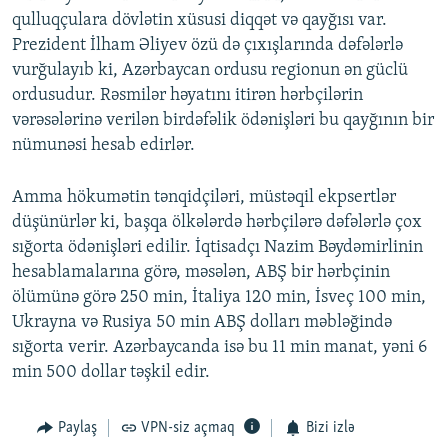
qulluqçulara dövlətin xüsusi diqqət və qayğısı var.
Prezident İlham Əliyev özü də çıxışlarında dəfələrlə
vurğulayıb ki, Azərbaycan ordusu regionun ən güclü
ordusudur. Rəsmilər həyatını itirən hərbçilərin
vərəsələrinə verilən birdəfəlik ödənişləri bu qayğının bir
nümunəsi hesab edirlər.
Amma hökumətin tənqidçiləri, müstəqil ekpsertlər
düşünürlər ki, başqa ölkələrdə hərbçilərə dəfələrlə çox
sığorta ödənişləri edilir. İqtisadçı Nazim Bəydəmirlinin
hesablamalarına görə, məsələn, ABŞ bir hərbçinin
ölümünə görə 250 min, İtaliya 120 min, İsveç 100 min,
Ukrayna və Rusiya 50 min ABŞ dolları məbləğində
sığorta verir. Azərbaycanda isə bu 11 min manat, yəni 6
min 500 dollar təşkil edir.
Paylaş
VPN-siz açmaq
Bizi izlə