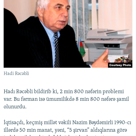
Hadi Rəcəbli
Hadı Rəcəbli bildirib ki, 2 min 800 nəfərin problemi
var. Bu fərman isə ümumilikdə 8 min 800 nəfərə şamil
olunurdu.
İqtisaçdı, keçmiş millət vəkili Nazim Bəydəmirli 1990-cı
illərdə 50 min manat, yəni, “5 şirvan” aldıqlarına görə