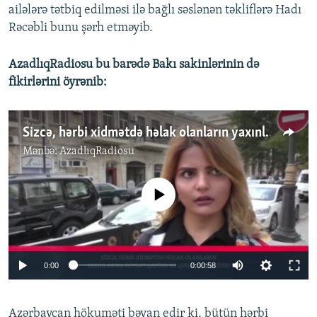
ailələrə tətbiq edilməsi ilə bağlı səslənən təkliflərə Hadı
Rəcəbli bunu şərh etməyib.
AzadlıqRadiosu bu barədə Bakı sakinlərinin də
fikirlərini öyrənib:
Sizcə, hərbi xidmətdə həlak olanların yaxınlarına dövlət qayğısı nə qədər yetərlidir?
Mənbə:
AzadlıqRadiosu
No media source currently available
0:00
0:00:58
Azərbaycan hökuməti bəyan edir ki, bütün hərbi