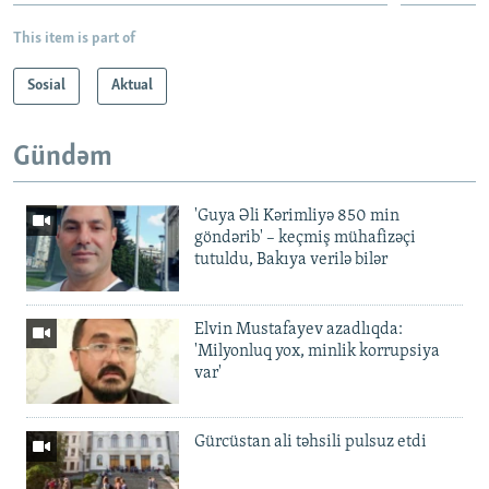
This item is part of
Sosial
Aktual
Gündəm
'Guya Əli Kərimliyə 850 min
göndərib' – keçmiş mühafizəçi
tutuldu, Bakıya verilə bilər
Elvin Mustafayev azadlıqda:
'Milyonluq yox, minlik korrupsiya
var'
Gürcüstan ali təhsili pulsuz etdi