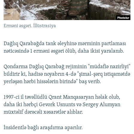
İNFOQRAFIKA
AZƏRBAYCAN ƏDƏBIYYATI KITABXANASI
MISSIYAMIZ
BIZI IZLƏ
KARIKATURA
İSLAM VƏ DEMOKRATIYA
PEŞƏ ETIKASI VƏ JURNALISTIKA STANDARTLARIMIZ
Erməni əsgəri. İllüstrasiya
İZ - MƏDƏNIYYƏT PROQRAMI
MATERIALLARIMIZDAN ISTIFADƏ
AZADLIQRADIOSU MOBIL TELEFONUNUZDA
RFE/RL-in bütün saytları
Dağlıq Qarabağda tank əleyhinə mərminin partlaması
BIZIMLƏ ƏLAQƏ
nəticəsində 1 erməni əsgəri ölüb, daha ikisi yaralanıb.
XƏBƏR BÜLLETENLƏRIMIZ
Qondarma Dağlıq Qarabağ rejiminin "müdafiə nazirliyi"
bildirir ki, hadisə noyabrın 4-də "şimal-şərq istiqamətdə
yerləşən hərbi hissələrin birində" baş verib.
1997-ci il təvəllüdlü Qrant Manqasaryan həlak olub,
daha iki hərbçi Gevork Usnunts və Sergey Alumyan
müxtəlif dərəcəli xəsarətlər alıblar.
İnsidentlə bağlı araşdırma aparılır.