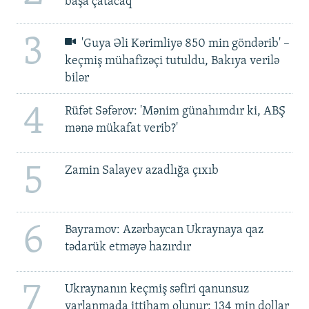
başa çatacaq
3
'Guya Əli Kərimliyə 850 min göndərib' –
keçmiş mühafizəçi tutuldu, Bakıya verilə
bilər
4
Rüfət Səfərov: 'Mənim günahımdır ki, ABŞ
mənə mükafat verib?'
5
Zamin Salayev azadlığa çıxıb
6
Bayramov: Azərbaycan Ukraynaya qaz
tədarük etməyə hazırdır
7
Ukraynanın keçmiş səfiri qanunsuz
varlanmada ittiham olunur: 134 min dollar