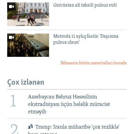
Gürcüstan ali təhsili pulsuz etdi
Metroda 11 aylıq fasilə: 'Daşınma
pulsuz olsun'
Bölmənin bütün materialları burada
Çox izlənən
1
Azərbaycan Bəhruz Həsənlinin
ekstradisiyası üçün hələlik müraciət
etməyib
2
Tramp: İranla müharibə 'çox tezliklə'