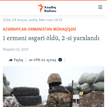
Keçid
linkləri
Əsas
2026, 08 Avqust, şənbə, Bakı vaxtı 18:18
məzmuna
GÜNDƏM
AZƏRBAYCAN-ERMƏNISTAN MÜNAQIŞƏSI
qayıt
#İZAHLA
Əsas
1 erməni əsgəri öldü, 2-si yaralandı
KORRUPSIOMETR
naviqasiyaya
qayıt
Noyabr 05, 2017
#ƏSLINDƏ
Axtarışa
FƏRQƏ BAX
Paylaş
VPN-siz açmaq
keç
QANUNI DOĞRU
ARAŞDIRMA
MULTIMEDIA
RADIO ARXIV
VIDEO
HAQQIMIZDA
FOTOQALEREYA
OXU ZALI