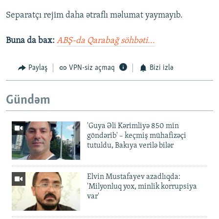
Separatçı rejim daha ətraflı məlumat yaymayıb.
Buna da bax:
ABŞ-da Qarabağ söhbəti...
Paylaş
VPN-siz açmaq
Bizi izlə
Gündəm
'Guya Əli Kərimliyə 850 min
göndərib' – keçmiş mühafizəçi
tutuldu, Bakıya verilə bilər
Elvin Mustafayev azadlıqda:
'Milyonluq yox, minlik korrupsiya
var'