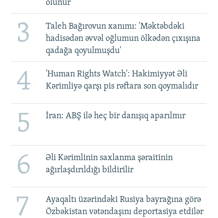
olunur
3
Taleh Bağırovun xanımı: 'Məktəbdəki
hadisədən əvvəl oğlumun ölkədən çıxışına
qadağa qoyulmuşdu'
4
'Human Rights Watch': Hakimiyyət Əli
Kərimliyə qarşı pis rəftara son qoymalıdır
5
İran: ABŞ ilə heç bir danışıq aparılmır
6
Əli Kərimlinin saxlanma şəraitinin
ağırlaşdırıldığı bildirilir
7
Ayaqaltı üzərindəki Rusiya bayrağına görə
Özbəkistan vətəndaşını deportasiya etdilər