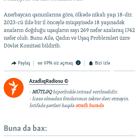
Azərbaycan qanunlarına görə, ölkədə nikah yaşı 18-dir.
2023-cü ildə bir il öncəylə müqayisədə 18 yaşınadək
anaların doğduğu uşaqların sayı 269 nəfər azalaraq 1742
nəfər olub. Bunu Ailə, Qadın və Uşaq Problemləri üzrə
Dövlət Komitəsi bildirib.
Paylaş
VPN-siz açmaq
Bizi izlə
AzadlıqRadiosu ©
-
MÜTLƏQ
hiperlinklə istinad verilməlidir.
- İcazə olmadan fotolarımızı təkrar dərc etməyin.
İstifadə şərtləri haqda
ətraflı burada
Buna da bax: