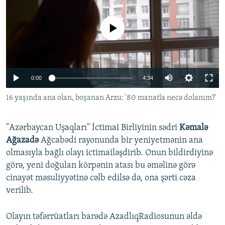
İNFOQRAFIKA
AZƏRBAYCAN ƏDƏBIYYATI KITABXANASI
MISSIYAMIZ
BIZI IZLƏ
KARIKATURA
İSLAM VƏ DEMOKRATIYA
PEŞƏ ETIKASI VƏ JURNALISTIKA STANDARTLARIMIZ
No media source currently available
İZ - MƏDƏNIYYƏT PROQRAMI
MATERIALLARIMIZDAN ISTIFADƏ
AZADLIQRADIOSU MOBIL TELEFONUNUZDA
RFE/RL-in bütün saytları
Auto
0:00
4:34
BIZIMLƏ ƏLAQƏ
270p
16 yaşında ana olan, boşanan Arzu: '80 manatla necə dolanım?'
XƏBƏR BÜLLETENLƏRIMIZ
360p
"Azərbaycan Uşaqları" İctimai Birliyinin sədri
Kəmalə
404p
Auto
270p
360p
404p
Ağazadə
Ağcabədi rayonunda bir yeniyetmənin ana
720p
olmasıyla bağlı olayı ictimailəşdirib. Onun bildirdiyinə
720p
1080p
1080p
görə, yeni doğulan körpənin atası bu əməlinə görə
cinayət məsuliyyətinə cəlb edilsə də, ona şərti cəza
verilib.
Olayın təfərrüatları barədə AzadlıqRadiosunun əldə