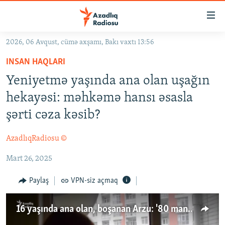
Keçid
linkləri
Əsas
2026, 06 Avqust, cümə axşamı, Bakı vaxtı 13:56
məzmuna
GÜNDƏM
INSAN HAQLARI
qayıt
#İZAHLA
Əsas
Yeniyetmə yaşında ana olan uşağın
KORRUPSIOMETR
naviqasiyaya
hekayəsi: məhkəmə hansı əsasla
qayıt
#ƏSLINDƏ
şərti cəza kəsib?
Axtarışa
FƏRQƏ BAX
keç
AzadlıqRadiosu ©
QANUNI DOĞRU
Mart 26, 2025
ARAŞDIRMA
MULTIMEDIA
Paylaş
VPN-siz açmaq
RADIO ARXIV
VIDEO
16 yaşında ana olan, boşanan Arzu: '80 manatla necə dolanım?'
HAQQIMIZDA
FOTOQALEREYA
OXU ZALI