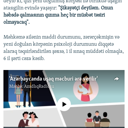
deyib ki, qızı yeni doğulmuş körpəsi ilə birlikdə uşağın
atasıgilin evində yaşayır:
"Şikayətçi deyiləm. Onun
həbsdə qalmasının qızıma heç bir müsbət təsiri
olmayacaq".
Məhkəmə ailənin maddi durumunu, zərərçəkmişin və
yeni doğulan körpənin psixoloji durumunu diqqətə
alaraq təqsirləndirilən şəxsə, 1 il sınaq müddəti olmaqla,
6 il şərti cəza kəsib.
'Azərbaycanda uşaq məcburi ərə verilir'
Mənbə:
AzadlıqRadiosu
No media source currently available