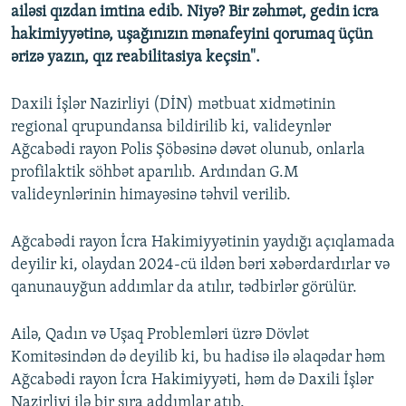
ailəsi qızdan imtina edib. Niyə? Bir zəhmət, gedin icra
hakimiyyətinə, uşağınızın mənafeyini qorumaq üçün
ərizə yazın, qız reabilitasiya keçsin".
Daxili İşlər Nazirliyi (DİN) mətbuat xidmətinin
regional qrupundansa bildirilib ki, valideynlər
Ağcabədi rayon Polis Şöbəsinə dəvət olunub, onlarla
profilaktik söhbət aparılıb. Ardından G.M
valideynlərinin himayəsinə təhvil verilib.
Ağcabədi rayon İcra Hakimiyyətinin yaydığı açıqlamada
deyilir ki, olaydan 2024-cü ildən bəri xəbərdardırlar və
qanunauyğun addımlar da atılır, tədbirlər görülür.
Ailə, Qadın və Uşaq Problemləri üzrə Dövlət
Komitəsindən də deyilib ki, bu hadisə ilə əlaqədar həm
Ağcabədi rayon İcra Hakimiyyəti, həm də Daxili İşlər
Nazirliyi ilə bir sıra addımlar atıb.