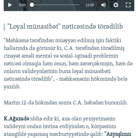
Auto
0:00
12:00
240p
360p
"Loyal münasibət" nəticəsində törədilib
Auto
240p
360p
480p
480p
"Məhkəmə tərəfindən müəyyən edilmiş işin faktiki
720p
hallarında da görünür ki, C.A. tərəfindən törədilmiş
720p
1080p
cinayət əməli mental və sosial-iqtisadi problemin
1080p
nəticəsi olmaqla həm onun, həm zərərçəkmişin, həm də
onların valideynlərinin buna loyal münasibəti
nəticəsində törədilib", - məhkəmənin hökmündə belə
yazılıb.
Martın 12-də hökmdən sonra C.A. həbsdən buraxılıb.
K.Ağazadə
iddia edir ki, ana olan yeniyetmənin
valideyni ondan imtina etdiyindən o, körpəsinin
atasıgildə yaşamaq məcburiyyətində qalıb:
"Azyaşlının