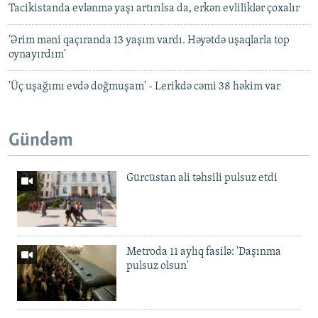
Tacikistanda evlənmə yaşı artırılsa da, erkən evliliklər çoxalır
'Ərim məni qaçıranda 13 yaşım vardı. Həyətdə uşaqlarla top
oynayırdım'
'Üç uşağımı evdə doğmuşam' - Lerikdə cəmi 38 həkim var
Gündəm
Gürcüstan ali təhsili pulsuz etdi
Metroda 11 aylıq fasilə: 'Daşınma
pulsuz olsun'