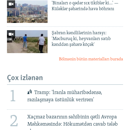
'Binaları o qədər sıx tikiblər ki...' —
Küləklər şəhərində hava böhranı
Şabran kəndlilərinin harayı:
'Məcburuq ki, heyvanları satıb
kənddən şəhərə köçək'
Bölmənin bütün materialları burada
Çox izlənən
1
Tramp: 'İranla müharibədənsə,
razılaşmaya üstünlük verirəm'
2
Xaçmaz bazarının sahibinin qətli Avropa
Məhkəməsində: Hökumətdən cavab tələb