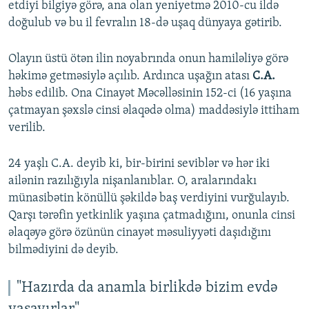
etdiyi bilgiyə görə, ana olan yeniyetmə 2010-cu ildə
doğulub və bu il fevralın 18-də uşaq dünyaya gətirib.
Olayın üstü ötən ilin noyabrında onun hamiləliyə görə
həkimə getməsiylə açılıb. Ardınca uşağın atası
C.A.
həbs edilib. Ona Cinayət Məcəlləsinin 152-ci (16 yaşına
çatmayan şəxslə cinsi əlaqədə olma) maddəsiylə ittiham
verilib.
24 yaşlı C.A. deyib ki, bir-birini seviblər və hər iki
ailənin razılığıyla nişanlanıblar. O, aralarındakı
münasibətin könüllü şəkildə baş verdiyini vurğulayıb.
Qarşı tərəfin yetkinlik yaşına çatmadığını, onunla cinsi
əlaqəyə görə özünün cinayət məsuliyyəti daşıdığını
bilmədiyini də deyib.
"Hazırda da anamla birlikdə bizim evdə