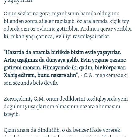
yaşayırlar"
Onun sözlərinə görə, nişanlısının hamilə olduğunu
biləndən sonra ailələr razılaşıb, öz aralarında kiçik toy
edərək qızı öz evlərinə gətiriblər. Ardınca qərar veriblər
ki, nikah yaşı çatınca, evliliyi rəsmiləşdirərlər.
"Hazırda da anamla birlikdə bizim evdə yaşayırlar.
Artıq uşağımız da dünyaya gəlib. Evin yeganə qazanc
gətirəni mənəm. Himayəmdə iki qadın, bir körpə var.
Xahiş edirəm, bunu nəzərə alın"
, - C.A. məhkəmədəki
son sözündə belə deyib.
Zərərçəkmiş G.M. onun dediklərini təsdiqləyərək yeni
doğulmuş uşaqlarının olmasının nəzərə alınmasını
istəyib.
Qızın anası da dindirilib, o da bənzər ifadə verərək