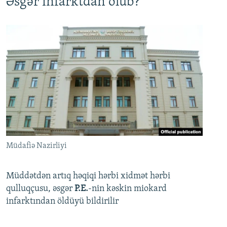
Əsgər infarktdan ölüb?
Müdafiə Nazirliyi
Müddətdən artıq həqiqi hərbi xidmət hərbi
qulluqçusu, əsgər
P.E.
-nin kəskin miokard
infarktından öldüyü bildirilir