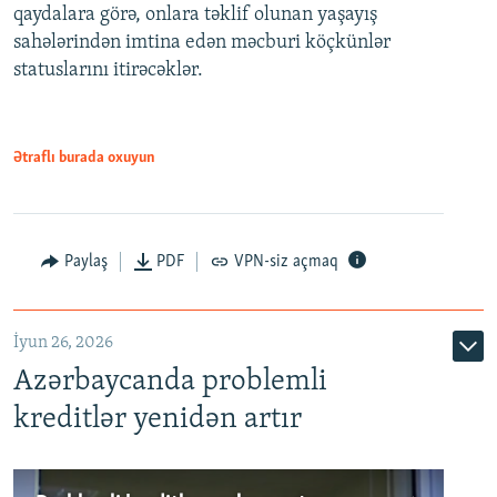
qaydalara görə, onlara təklif olunan yaşayış
720p
sahələrindən imtina edən məcburi köçkünlər
statuslarını itirəcəklər.
1080p
Ətraflı burada oxuyun
Auto
240p
360p
480p
Paylaş
PDF
VPN-siz açmaq
720p
1080p
İyun 26, 2026
Azərbaycanda problemli
kreditlər yenidən artır