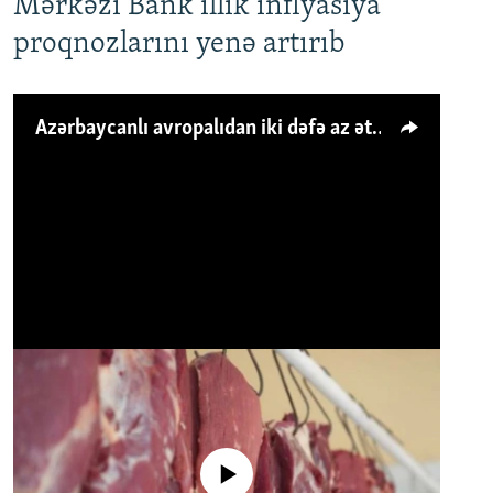
Mərkəzi Bank illik inflyasiya
proqnozlarını yenə artırıb
Azərbaycanlı avropalıdan iki dəfə az ət yeyir, amma... 'Qiymət artımı qaçılmazdır'
No media source currently available