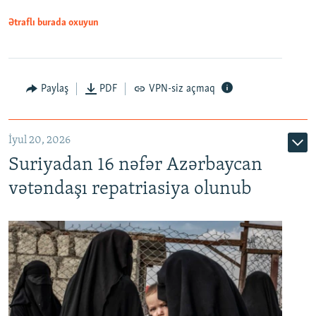
1080p
Ətraflı burada oxuyun
Paylaş
PDF
VPN-siz açmaq
İyul 20, 2026
Auto
240p
360p
480p
Suriyadan 16 nəfər Azərbaycan
720p
1080p
vətəndaşı repatriasiya olunub