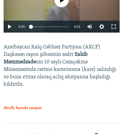
No media source currently available
Auto
0:00
6:51
240p
Azərbaycan Xalq Cəbhəsi Partiyası (AXCP)
360p
Daşkəsən rayon şöbəsinin sədri
Sahib
480p
Auto
240p
360p
480p
Məmmədzadə
nin 10 saylı Cəzaçəkmə
720p
Müəssisəsində cərimə kamerasına (kars) salındığı
720p
1080p
və buna etiraz olaraq aclıq aksiyasına başladığı
1080p
bildirilir.
Ətraflı burada oxuyun