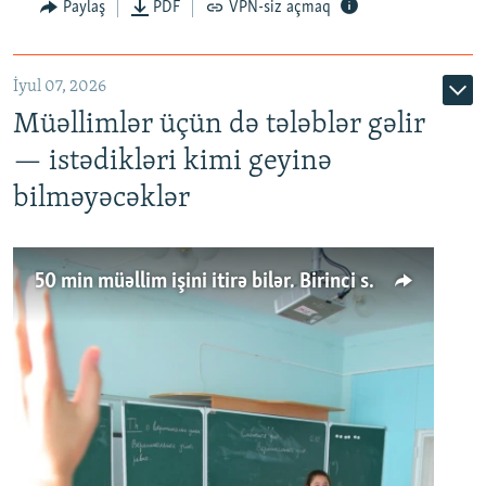
Paylaş
PDF
VPN-siz açmaq
İyul 07, 2026
Müəllimlər üçün də tələblər gəlir
— istədikləri kimi geyinə
bilməyəcəklər
50 min müəllim işini itirə bilər. Birinci sinfə gedənlər azalır