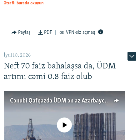
Ətraflı burada oxuyun
Paylaş
PDF
VPN-siz açmaq
İyul 10, 2026
Neft 70 faiz bahalaşsa da, ÜDM
artımı cəmi 0.8 faiz olub
Cənubi Qafqazda ÜDM ən az Azərbaycanda artır: Qonşuları niyə Bakını qabaqlaya bilir?
No media source currently available