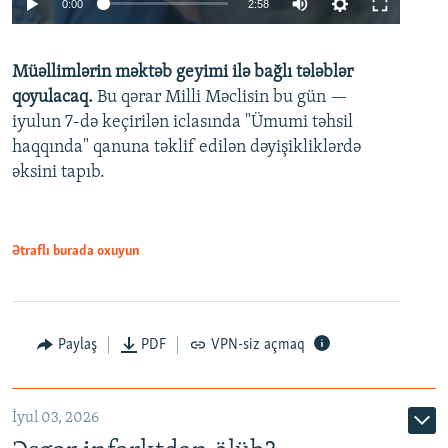
0:00
2:58
240p
Müəllimlərin məktəb geyimi ilə bağlı tələblər
360p
qoyulacaq.
Bu qərar Milli Məclisin bu gün —
480p
iyulun 7-də keçirilən iclasında "Ümumi təhsil
720p
haqqında" qanuna təklif edilən dəyişikliklərdə
əksini tapıb.
1080p
Ətraflı burada oxuyun
Auto
240p
360p
480p
Paylaş
PDF
VPN-siz açmaq
720p
1080p
İyul 03, 2026