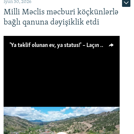
İyun 30, 2026
Milli Məclis məcburi köçkünlərlə
bağlı qanuna dəyişiklik etdi
'Ya təklif olunan ev, ya status!' – Laçın köçkünü: 'Laçından başqa heç hara!'