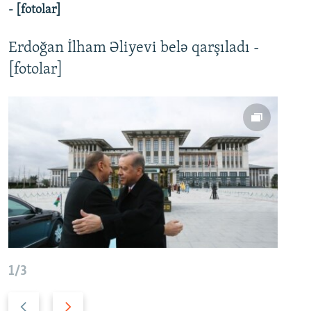
- [fotolar]
Erdoğan İlham Əliyevi belə qarşıladı -
[fotolar]
1/3
2/
Ö
N