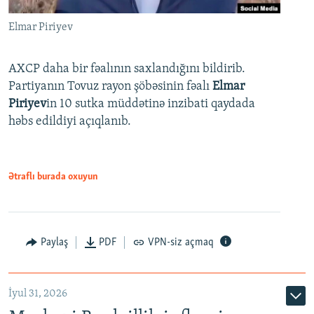
Elmar Piriyev
AXCP daha bir fəalının saxlandığını bildirib.
Partiyanın Tovuz rayon şöbəsinin fəalı
Elmar
Piriyev
in 10 sutka müddətinə inzibati qaydada
həbs edildiyi açıqlanıb.
Ətraflı burada oxuyun
Paylaş
PDF
VPN-siz açmaq
İyul 31, 2026