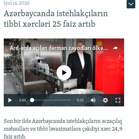
İyul 16, 2026
Azərbaycanda istehlakçıların
tibbi xərcləri 25 faiz artıb
Ard-arda açılan dərman zavodları ölkənin tələbatını ödəyirmi?
No media source currently available
Auto
0:00
5:23
240p
Son bir ildə Azərbaycanda istehlakçıların
360p
əczaçılıq
məhsulları və tibbi ləvazimatlara çəkdiyi xərc 24,9
480p
Auto
240p
360p
480p
faiz artıb.