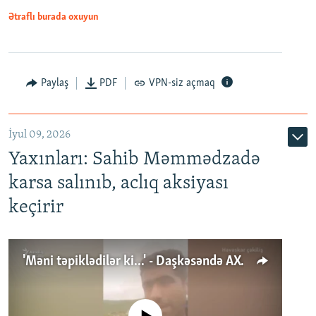
Ətraflı burada oxuyun
Paylaş
PDF
VPN-siz açmaq
İyul 09, 2026
Yaxınları: Sahib Məmmədzadə
karsa salınıb, aclıq aksiyası
keçirir
'Məni təpiklədilər ki...' - Daşkəsəndə AXCP fəalının yaxınları onun həbsinə etiraz edirlər