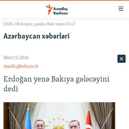
Keçid
linkləri
Əsas
2026, 08 Avqust, şənbə, Bakı vaxtı 01:13
məzmuna
GÜNDƏM
Azərbaycan xəbərləri
qayıt
#İZAHLA
Əsas
KORRUPSIOMETR
naviqasiyaya
Mart 15, 2016
qayıt
#ƏSLINDƏ
Axtarışa
AzadlıqRadiosu ©
FƏRQƏ BAX
keç
Erdoğan yenə Bakıya gələcəyini
QANUNI DOĞRU
dedi
ARAŞDIRMA
MULTIMEDIA
RADIO ARXIV
VIDEO
HAQQIMIZDA
FOTOQALEREYA
OXU ZALI