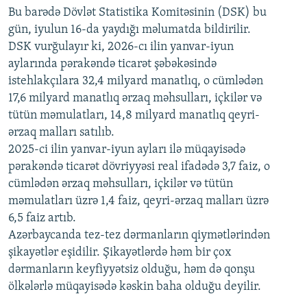
720p
Bu barədə Dövlət Statistika Komitəsinin (DSK) bu
720p
1080p
gün, iyulun 16-da yaydığı məlumatda bildirilir.
1080p
DSK vurğulayır ki, 2026-cı ilin yanvar-iyun
aylarında pərakəndə ticarət şəbəkəsində
istehlakçılara 32,4 milyard manatlıq, o cümlədən
17,6 milyard manatlıq ərzaq məhsulları, içkilər və
tütün məmulatları, 14,8 milyard manatlıq qeyri-
ərzaq malları satılıb.
2025-ci ilin yanvar-iyun ayları ilə müqayisədə
pərakəndə ticarət dövriyyəsi real ifadədə 3,7 faiz, o
cümlədən ərzaq məhsulları, içkilər və tütün
məmulatları üzrə 1,4 faiz, qeyri-ərzaq malları üzrə
6,5 faiz artıb.
Azərbaycanda tez-tez dərmanların qiymətlərindən
şikayətlər eşidilir. Şikayətlərdə həm bir çox
dərmanların keyfiyyətsiz olduğu, həm də qonşu
ölkələrlə müqayisədə kəskin baha olduğu deyilir.