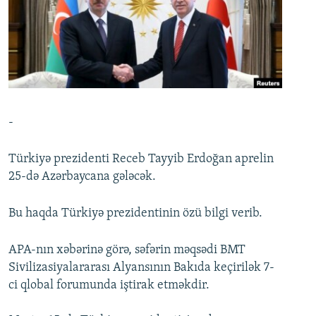
İNFOQRAFIKA
AZƏRBAYCAN ƏDƏBIYYATI KITABXANASI
MISSIYAMIZ
BIZI IZLƏ
KARIKATURA
İSLAM VƏ DEMOKRATIYA
PEŞƏ ETIKASI VƏ JURNALISTIKA STANDARTLARIMIZ
İZ - MƏDƏNIYYƏT PROQRAMI
MATERIALLARIMIZDAN ISTIFADƏ
AZADLIQRADIOSU MOBIL TELEFONUNUZDA
RFE/RL-in bütün saytları
BIZIMLƏ ƏLAQƏ
-
XƏBƏR BÜLLETENLƏRIMIZ
Türkiyə prezidenti Receb Tayyib Erdoğan aprelin
25-də Azərbaycana gələcək.
Bu haqda Türkiyə prezidentinin özü bilgi verib.
APA-nın xəbərinə görə, səfərin məqsədi BMT
Sivilizasiyalararası Alyansının Bakıda keçirilək 7-
ci qlobal forumunda iştirak etməkdir.