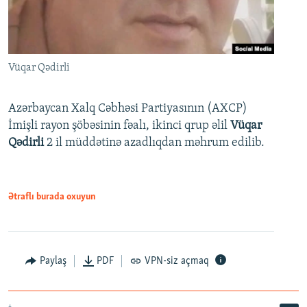
Vüqar Qədirli
Azərbaycan Xalq Cəbhəsi Partiyasının (AXCP)
İmişli rayon şöbəsinin fəalı, ikinci qrup əlil
Vüqar
Qədirli
2 il müddətinə azadlıqdan məhrum edilib.
Ətraflı burada oxuyun
Paylaş
PDF
VPN-siz açmaq