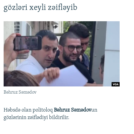
gözləri xeyli zəifləyib
Bəhruz Səmədov
Həbsdə olan politoloq
Bəhruz Səmədov
un
gözlərinin zəiflədiyi bildirilir.