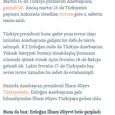
Martın 15-də Türkiyə prezidenti Azərbaycana
gəlməli idi.
Ancaq martın 13-də Türkiyənin
paytaxtı Ankarada törədilən
terrora
görə o, səfərini
təxirə salıb.
Türkiyə prezidenti buna qədər yenə terror olayı
üzündən Azərbaycana gəlişini bir dəfə də təxirə
salmışdı. R.T.Erdoğan onda da Türkiyə-Azərbaycan
Yüksək Səviyyəli Strateji Əməkdaşlıq Şurasının
iclasında iştirak etmək üçün fevralın 18-də Bakıya
gəlməli idi. Lakin fevralın 17-də Türkiyədə baş
verən terror üzündən bu səfəri də ertələnmişdi.
Hazırda Azərbaycan prezidenti İlham Əliyev
Türkiyədədir.
Erdoğan Azərbaycana gələ
bilmədiyindən İlham Əliyev Türkiyəyə gedəsi oldu.
Buna da bax: Erdoğan İlham Əliyevi belə qarşıladı