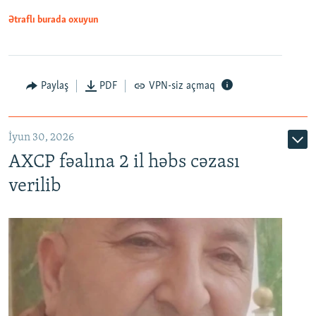
Ətraflı burada oxuyun
Paylaş
PDF
VPN-siz açmaq
İyun 30, 2026
AXCP fəalına 2 il həbs cəzası
verilib