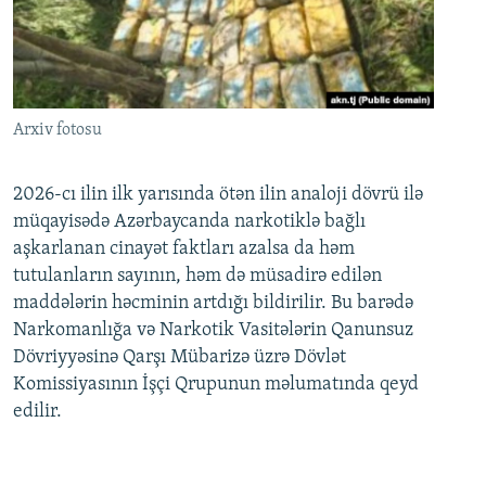
Arxiv fotosu
2026-cı ilin ilk yarısında ötən ilin analoji dövrü ilə
müqayisədə Azərbaycanda narkotiklə bağlı
aşkarlanan cinayət faktları azalsa da həm
tutulanların sayının, həm də müsadirə edilən
maddələrin həcminin artdığı bildirilir. Bu barədə
Narkomanlığa və Narkotik Vasitələrin Qanunsuz
Dövriyyəsinə Qarşı Mübarizə üzrə Dövlət
Komissiyasının İşçi Qrupunun məlumatında qeyd
edilir.