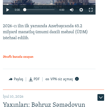
Auto
0:00
4:00
240p
2026-cı ilin ilk yarısında Azərbaycanda 65.2
360p
milyard manatlıq ümumi daxili məhsul (ÜDM)
480p
Auto
240p
360p
480p
istehsal edilib.
720p
720p
1080p
1080p
Ətraflı burada oxuyun
Paylaş
PDF
VPN-siz açmaq
İyul 10, 2026
Yaxınları: Bəhruz Səmədovun