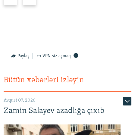
n
ö
c
v
ə
b
k
ə
i
t
s
i
l
s
a
l
Paylaş
VPN-siz açmaq
y
a
d
y
d
Bütün xəbərləri izləyin
Avqust 07, 2026
Zamin Salayev azadlığa çıxıb