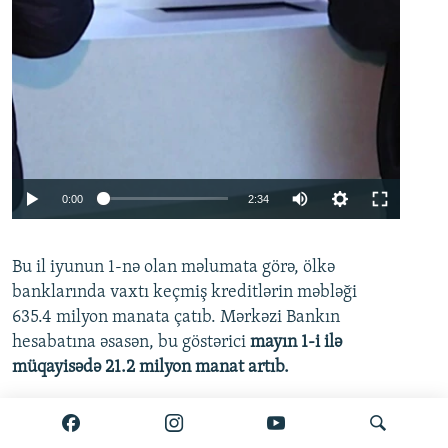
Auto
0:00
2:34
240p
Bu il iyunun 1-nə olan məlumata görə, ölkə
360p
banklarında vaxtı keçmiş kreditlərin məbləği
480p
635.4 milyon manata çatıb. Mərkəzi Bankın
720p
hesabatına əsasən, bu göstərici
mayın 1-i ilə
müqayisədə 21.2 milyon manat artıb.
1080p
Ətraflı burada oxuyun