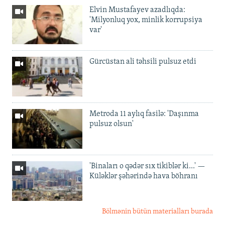
Elvin Mustafayev azadlıqda:
'Milyonluq yox, minlik korrupsiya
var'
Gürcüstan ali təhsili pulsuz etdi
Metroda 11 aylıq fasilə: 'Daşınma
pulsuz olsun'
'Binaları o qədər sıx tikiblər ki...' —
Küləklər şəhərində hava böhranı
Bölmənin bütün materialları burada