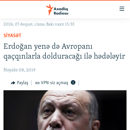
Keçid
linkləri
Əsas
2026, 07 Avqust, cümə, Bakı vaxtı 15:33
məzmuna
GÜNDƏM
SIYASƏT
qayıt
#İZAHLA
Əsas
Erdoğan yenə də Avropanı
KORRUPSIOMETR
naviqasiyaya
qaçqınlarla dolduracağı ilə hədələyir
qayıt
#ƏSLINDƏ
Axtarışa
Noyabr 08, 2019
FƏRQƏ BAX
keç
QANUNI DOĞRU
Paylaş
VPN-siz açmaq
ARAŞDIRMA
MULTIMEDIA
RADIO ARXIV
VIDEO
HAQQIMIZDA
FOTOQALEREYA
OXU ZALI