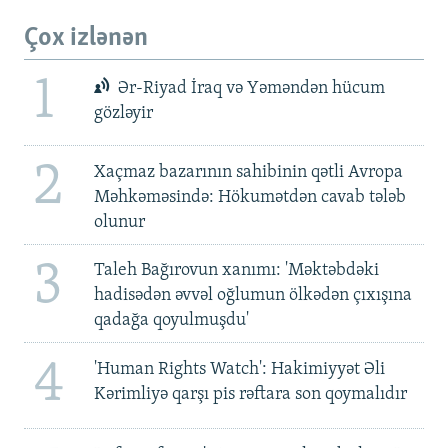
Çox izlənən
1
Ər-Riyad İraq və Yəməndən hücum
gözləyir
2
Xaçmaz bazarının sahibinin qətli Avropa
Məhkəməsində: Hökumətdən cavab tələb
olunur
3
Taleh Bağırovun xanımı: 'Məktəbdəki
hadisədən əvvəl oğlumun ölkədən çıxışına
qadağa qoyulmuşdu'
4
'Human Rights Watch': Hakimiyyət Əli
Kərimliyə qarşı pis rəftara son qoymalıdır