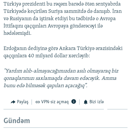
Türkiyə prezidenti bu rəqəm barədə ötən sentyabrda
Türkiyədə keçirilən Suriya sammitdə də danışıb. İran
və Rusiyanın da iştirak etdiyi bu tədbirdə o Avropa
İttifaqını qaçqınları Avropaya göndərəcəyi ilə
hədələmişdi.
Erdoğanın dediyinə görə Ankara Türkiyə ərazisindəki
qaçqınlara 40 milyard dollar xərcləyib:
"Yardım alıb-almayacağımızdan asılı olmayaraq biz
qonaqlarımızı saxlamaqda davam edəcəyik. Amma
bunu edə bilməsək qapıları açacağıq”.
Paylaş
VPN-siz açmaq
Bizi izlə
Gündəm