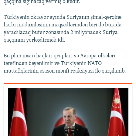
qaçqına sığınacaq vermiş ölkədir.
Türkiyənin oktaybr ayında Suriyanın şimal-şərqinə
hərbi müdaxiləsinin məqsədlərindən biri də burada
yaradılacaq bufer zonasında 2 milyonadək Suriya
qaçqınını yerləşdirmək idi.
Bu plan insan haqları qrupları və Avropa ölkələri
tərəfindən bəyənilmir və Türkiyənin NATO
müttəfiqlərinin əsasən mənfi reaksiyası ilə qarşılanıb.