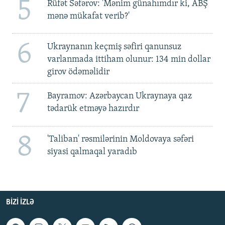
5
Rüfət Səfərov: 'Mənim günahımdır ki, ABŞ
mənə mükafat verib?'
6
Ukraynanın keçmiş səfiri qanunsuz
varlanmada ittiham olunur: 134 min dollar
girov ödəməlidir
7
Bayramov: Azərbaycan Ukraynaya qaz
tədarük etməyə hazırdır
8
'Taliban' rəsmilərinin Moldovaya səfəri
siyasi qalmaqal yaradıb
BIZI IZLƏ