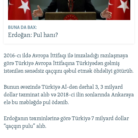
BUNA DA BAX:
Erdoğan: Pul hanı?
2016-cı ildə Avropa İttifaqı ilə imzaladığı razılaşmaya
görə Türkiyə Avropa İttifaqına Türkiyədən gəlmiş
istənilən sənədsiz qaçqını qəbul etmək öhdəliyi götürüb.
Bunun əvəzində Türkiyə Aİ-dən dərhal 3, 3 milyard
dollar təzminat alıb və 2018-ci ilin sonlarında Ankaraya
elə bu məbləğdə pul ödənib.
Erdoğanın təxminlərinə görə Türkiyə 7 milyard dollar
“qaçqın pulu” alıb.