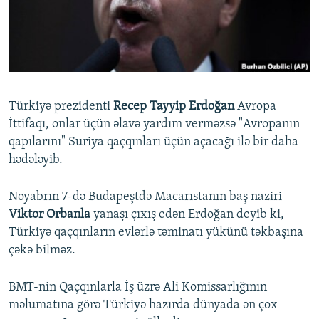
İNFOQRAFIKA
AZƏRBAYCAN ƏDƏBIYYATI KITABXANASI
MISSIYAMIZ
BIZI IZLƏ
KARIKATURA
İSLAM VƏ DEMOKRATIYA
PEŞƏ ETIKASI VƏ JURNALISTIKA STANDARTLARIMIZ
İZ - MƏDƏNIYYƏT PROQRAMI
MATERIALLARIMIZDAN ISTIFADƏ
AZADLIQRADIOSU MOBIL TELEFONUNUZDA
RFE/RL-in bütün saytları
Türkiyə prezidenti
Recep Tayyip Erdoğan
Avropa
BIZIMLƏ ƏLAQƏ
İttifaqı, onlar üçün əlavə yardım verməzsə "Avropanın
qapılarını" Suriya qaçqınları üçün açacağı ilə bir daha
XƏBƏR BÜLLETENLƏRIMIZ
hədələyib.
Noyabrın 7-də Budapeştdə Macarıstanın baş naziri
Viktor Orbanla
yanaşı çıxış edən Erdoğan deyib ki,
Türkiyə qaçqınların evlərlə təminatı yükünü təkbaşına
çəkə bilməz.
BMT-nin Qaçqınlarla İş üzrə Ali Komissarlığının
məlumatına görə Türkiyə hazırda dünyada ən çox