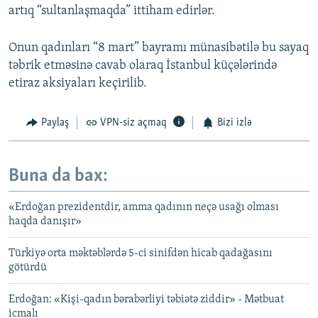
artıq “sultanlaşmaqda” ittiham edirlər.
Onun qadınları “8 mart” bayramı münasibətilə bu sayaq
təbrik etməsinə cavab olaraq İstanbul küçələrində
etiraz aksiyaları keçirilib.
Paylaş
VPN-siz açmaq
Bizi izlə
Buna da bax:
«Erdoğan prezidentdir, amma qadının neçə usağı olması
haqda danışır»
Türkiyə orta məktəblərdə 5-ci sinifdən hicab qadağasını
götürdü
Erdoğan: «Kişi-qadın bərabərliyi təbiətə ziddir» - Mətbuat
icmalı