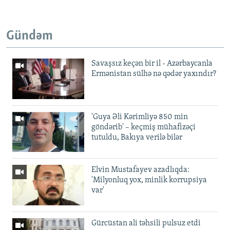
Gündəm
Savaşsız keçən bir il - Azərbaycanla
Ermənistan sülhə nə qədər yaxındır?
'Guya Əli Kərimliyə 850 min
göndərib' – keçmiş mühafizəçi
tutuldu, Bakıya verilə bilər
Elvin Mustafayev azadlıqda:
'Milyonluq yox, minlik korrupsiya
var'
Gürcüstan ali təhsili pulsuz etdi