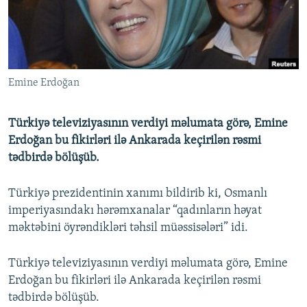
İNFOQRAFIKA
AZƏRBAYCAN ƏDƏBIYYATI KITABXANASI
MISSIYAMIZ
BIZI IZLƏ
KARIKATURA
İSLAM VƏ DEMOKRATIYA
PEŞƏ ETIKASI VƏ JURNALISTIKA STANDARTLARIMIZ
İZ - MƏDƏNIYYƏT PROQRAMI
MATERIALLARIMIZDAN ISTIFADƏ
Emine Erdoğan
AZADLIQRADIOSU MOBIL TELEFONUNUZDA
RFE/RL-in bütün saytları
BIZIMLƏ ƏLAQƏ
Türkiyə televiziyasının verdiyi məlumata görə, Emine
XƏBƏR BÜLLETENLƏRIMIZ
Erdoğan bu fikirləri ilə Ankarada keçirilən rəsmi
tədbirdə bölüşüb.
Türkiyə prezidentinin xanımı bildirib ki, Osmanlı
imperiyasındakı hərəmxanalar “qadınların həyat
məktəbini öyrəndikləri təhsil müəssisələri” idi.
Türkiyə televiziyasının verdiyi məlumata görə, Emine
Erdoğan bu fikirləri ilə Ankarada keçirilən rəsmi
tədbirdə bölüşüb.