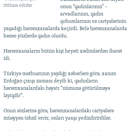
ittiham edirlər
onun “qadınlarının” –
arvadlarının, qadın
qohumlarının və cariyələrinin
yaşadığı hərəmxanalarda keçirdi. Belə hərəmxanalarda
bəzən yüzlərdə qadın olurdu.
Hərəmxanaların bütün kişi heyəti xədimlərdən ibarət
idi.
Türkiyə mətbuatının yaydığı xəbərlərə görə, xanım
Erdoğan çıxışı zamanı deyib ki, qadınların
hərəmxanalardakı həyatı “nümunə götürülməyə
layiqdir”.
Onun sözlərinə görə, hərəmxanalardakı cariyələrə
müəyyən təhsil verir, onları yaxşı yedizdirirdilər.