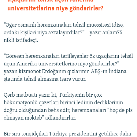
universitetlərinə niyə göndərirlər?
“Əgər osmanlı hərəmxanaları təhsil müəssisəsi idisə,
ordakı kişiləri niyə axtalayırdılar?” – yazır anlam75
nikli istifadəçi.
“Görəsən hərəmxanaları tərifləyənlər öz uşaqlarını təhsil
üçün Amerika universitetlərinə niyə göndərirlər?” –
yazan kizmonot Erdoğanın qızlarının ABŞ-ın İndiana
ştatında təhsil almasına işarə vurur.
Qərb mətbuatı yazır ki, Türkiyənin bir çox
hökumətyönlü qəzetləri birinci ledinin dediklərinin
doğru olduğundan bəhs edir, hərəmxanaları “heç də pis
olmayan məktəb” adlandırırlar.
Bir sıra tənqidçiləri Türkiyə prezidentini getdikcə daha