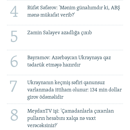
4
Rüfət Səfərov: 'Mənim günahımdır ki, ABŞ
mənə mükafat verib?'
5
Zamin Salayev azadlığa çıxıb
6
Bayramov: Azərbaycan Ukraynaya qaz
tədarük etməyə hazırdır
7
Ukraynanın keçmiş səfiri qanunsuz
varlanmada ittiham olunur: 134 min dollar
girov ödəməlidir
8
MeydanTV işi: 'Çamadanlarla çıxarılan
pulların hesabını xalqa nə vaxt
verəcəksiniz?'