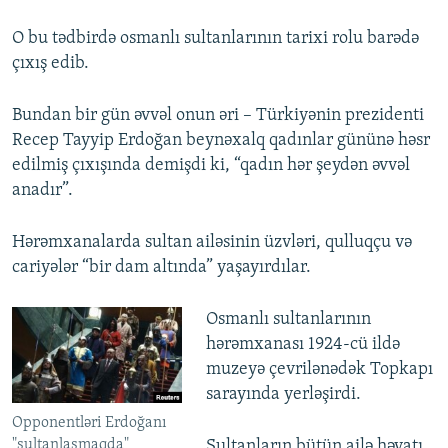
O bu tədbirdə osmanlı sultanlarının tarixi rolu barədə
çıxış edib.
Bundan bir gün əvvəl onun əri – Türkiyənin prezidenti
Recep Tayyip Erdoğan beynəxalq qadınlar gününə həsr
edilmiş çıxışında demişdi ki, “qadın hər şeydən əvvəl
anadır”.
Hərəmxanalarda sultan ailəsinin üzvləri, qulluqçu və
cariyələr “bir dam altında” yaşayırdılar.
Osmanlı sultanlarının
hərəmxanası 1924-cü ildə
muzeyə çevrilənədək Topkapı
sarayında yerləşirdi.
Opponentləri Erdoğanı
"sultanlaşmaqda"
Sultanların bütün ailə həyatı