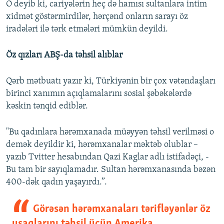
O deyib ki, cariyələrin heç də hamısı sultanlara intim
xidmət göstərmirdilər, hərçənd onların sarayı öz
iradələri ilə tərk etmələri mümkün deyildi.
Öz qızları ABŞ-da təhsil alıblar
Qərb mətbuatı yazır ki, Türkiyənin bir çox vətəndaşları
birinci xanımın açıqlamalarını sosial şəbəkələrdə
kəskin tənqid ediblər.
"Bu qadınlara hərəmxanada müəyyən təhsil verilməsi o
demək deyildir ki, hərəmxanalar məktəb olublar –
yazıb Tvitter hesabından Qazi Kaglar adlı istifadəçi, -
Bu tam bir sayıqlamadır. Sultan hərəmxanasında bəzən
400-dək qadın yaşayırdı.”.
Görəsən hərəmxanaları tərifləyənlər öz
uşaqlarını təhsil üçün Amerika