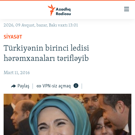
Keçid
linkləri
Əsas
2026, 09 Avqust, bazar, Bakı vaxtı 13:01
məzmuna
GÜNDƏM
SIYASƏT
qayıt
#İZAHLA
Əsas
Türkiyənin birinci ledisi
KORRUPSIOMETR
naviqasiyaya
hərəmxanaları tərifləyib
qayıt
#ƏSLINDƏ
Axtarışa
Mart 11, 2016
FƏRQƏ BAX
keç
QANUNI DOĞRU
Paylaş
VPN-siz açmaq
ARAŞDIRMA
MULTIMEDIA
RADIO ARXIV
VIDEO
HAQQIMIZDA
FOTOQALEREYA
OXU ZALI