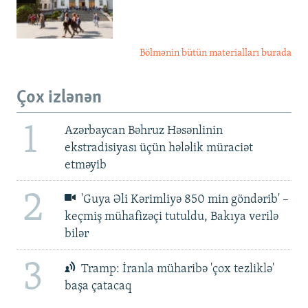
Bölmənin bütün materialları burada
Çox izlənən
1
Azərbaycan Bəhruz Həsənlinin
ekstradisiyası üçün hələlik müraciət
etməyib
2
'Guya Əli Kərimliyə 850 min göndərib' –
keçmiş mühafizəçi tutuldu, Bakıya verilə
bilər
3
Tramp: İranla müharibə 'çox tezliklə'
başa çatacaq