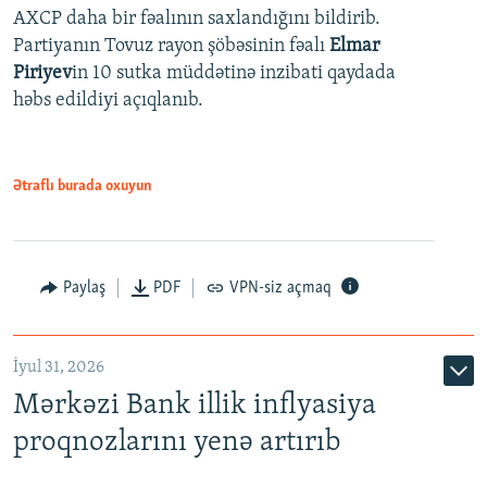
AXCP daha bir fəalının saxlandığını bildirib.
Partiyanın Tovuz rayon şöbəsinin fəalı
Elmar
Piriyev
in 10 sutka müddətinə inzibati qaydada
həbs edildiyi açıqlanıb.
Ətraflı burada oxuyun
Paylaş
PDF
VPN-siz açmaq
İyul 31, 2026
Mərkəzi Bank illik inflyasiya
proqnozlarını yenə artırıb