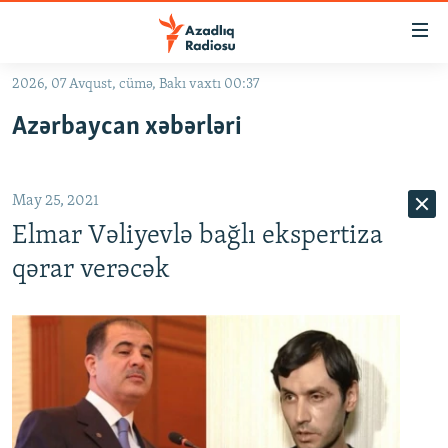
Keçid
linkləri
Əsas
2026, 07 Avqust, cümə, Bakı vaxtı 00:37
məzmuna
GÜNDƏM
Azərbaycan xəbərləri
qayıt
#İZAHLA
Əsas
KORRUPSIOMETR
naviqasiyaya
May 25, 2021
qayıt
#ƏSLINDƏ
Axtarışa
Elmar Vəliyevlə bağlı ekspertiza
FƏRQƏ BAX
keç
qərar verəcək
QANUNI DOĞRU
ARAŞDIRMA
MULTIMEDIA
RADIO ARXIV
VIDEO
HAQQIMIZDA
FOTOQALEREYA
OXU ZALI