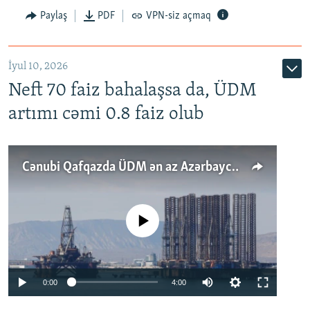
Paylaş
PDF
VPN-siz açmaq
İyul 10, 2026
Neft 70 faiz bahalaşsa da, ÜDM
artımı cəmi 0.8 faiz olub
Cənubi Qafqazda ÜDM ən az Azərbaycanda artır: Qonşuları niyə Bakını qabaqlaya bilir?
No media source currently available
Auto
0:00
4:00
240p