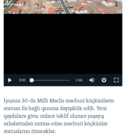
Auto
0:00
2:46
240p
İyunun 30-da Milli Məclis məcburi köçkünlərin
360p
statusu ilə bağlı qanuna dəyişiklik edib. Yeni
480p
qaydalara görə, onlara təklif olunan yaşayış
720p
sahələrindən imtina edən məcburi köçkünlər
statuslarını itirəcəklər.
1080p