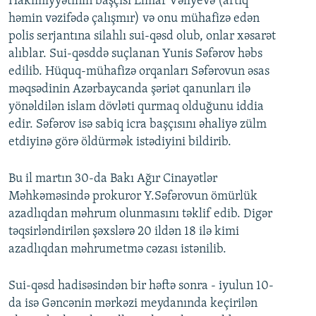
Hakimiyyətinin başçısı Elmar Vəliyevə (artıq
həmin vəzifədə çalışmır) və onu mühafizə edən
polis serjantına silahlı sui-qəsd olub, onlar xəsarət
alıblar. Sui-qəsddə suçlanan Yunis Səfərov həbs
edilib. Hüquq-mühafizə orqanları Səfərovun əsas
məqsədinin Azərbaycanda şəriət qanunları ilə
yönəldilən islam dövləti qurmaq olduğunu iddia
edir. Səfərov isə sabiq icra başçısını əhaliyə zülm
etdiyinə görə öldürmək istədiyini bildirib.
Bu il martın 30-da Bakı Ağır Cinayətlər
Məhkəməsində prokuror Y.Səfərovun ömürlük
azadlıqdan məhrum olunmasını təklif edib. Digər
təqsirləndirilən şəxslərə 20 ildən 18 ilə kimi
azadlıqdan məhrumetmə cəzası istənilib.
Sui-qəsd hadisəsindən bir həftə sonra - iyulun 10-
da isə Gəncənin mərkəzi meydanında keçirilən