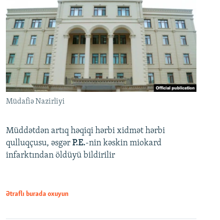
Müdafiə Nazirliyi
Müddətdən artıq həqiqi hərbi xidmət hərbi
qulluqçusu, əsgər
P.E.
-nin kəskin miokard
infarktından öldüyü bildirilir
Ətraflı burada oxuyun