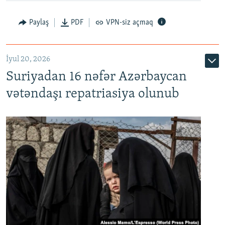
Paylaş
PDF
VPN-siz açmaq
İyul 20, 2026
Auto
240p
360p
480p
Suriyadan 16 nəfər Azərbaycan
720p
1080p
vətəndaşı repatriasiya olunub