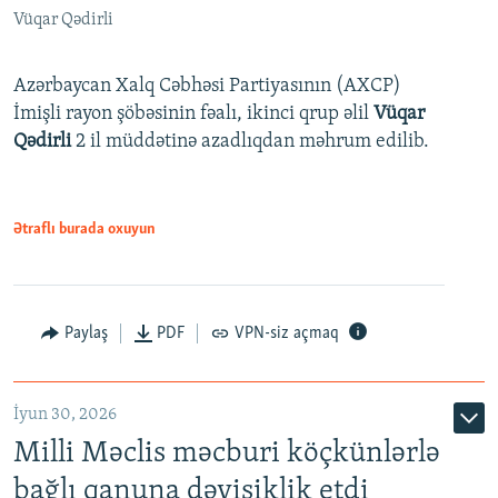
Vüqar Qədirli
Azərbaycan Xalq Cəbhəsi Partiyasının (AXCP)
İmişli rayon şöbəsinin fəalı, ikinci qrup əlil
Vüqar
Qədirli
2 il müddətinə azadlıqdan məhrum edilib.
Ətraflı burada oxuyun
Paylaş
PDF
VPN-siz açmaq
İyun 30, 2026
Milli Məclis məcburi köçkünlərlə
bağlı qanuna dəyişiklik etdi