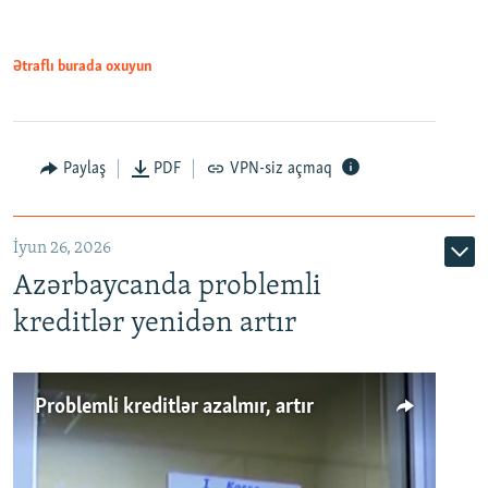
Ətraflı burada oxuyun
Auto
240p
360p
480p
Paylaş
PDF
VPN-siz açmaq
720p
1080p
İyun 26, 2026
Azərbaycanda problemli
kreditlər yenidən artır
Problemli kreditlər azalmır, artır