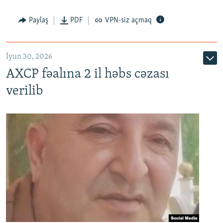
Paylaş
PDF
VPN-siz açmaq
İyun 30, 2026
AXCP fəalına 2 il həbs cəzası
verilib