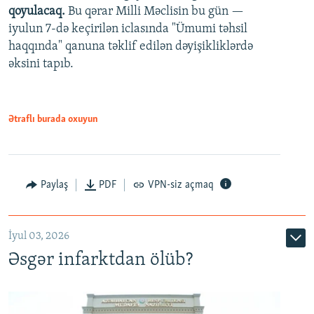
qoyulacaq.
Bu qərar Milli Məclisin bu gün —
480p
iyulun 7-də keçirilən iclasında "Ümumi təhsil
720p
haqqında" qanuna təklif edilən dəyişikliklərdə
əksini tapıb.
1080p
Ətraflı burada oxuyun
Auto
240p
360p
480p
Paylaş
PDF
VPN-siz açmaq
720p
1080p
İyul 03, 2026
Əsgər infarktdan ölüb?