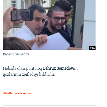
Bəhruz Səmədov
Həbsdə olan politoloq
Bəhruz Səmədov
un
gözlərinin zəiflədiyi bildirilir.
Ətraflı burada oxuyun