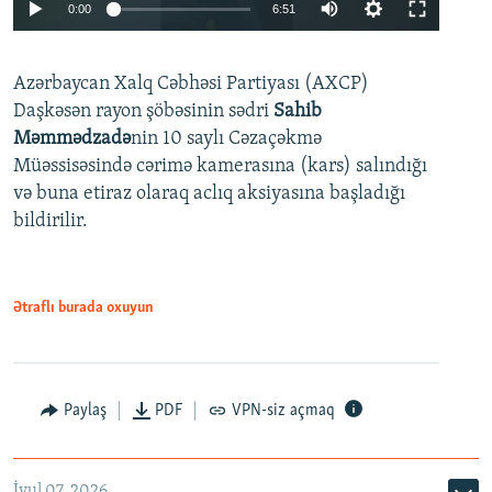
Auto
0:00
6:51
240p
Azərbaycan Xalq Cəbhəsi Partiyası (AXCP)
360p
Daşkəsən rayon şöbəsinin sədri
Sahib
480p
Auto
240p
360p
480p
Məmmədzadə
nin 10 saylı Cəzaçəkmə
720p
Müəssisəsində cərimə kamerasına (kars) salındığı
720p
1080p
və buna etiraz olaraq aclıq aksiyasına başladığı
1080p
bildirilir.
Ətraflı burada oxuyun
Paylaş
PDF
VPN-siz açmaq
İyul 07, 2026