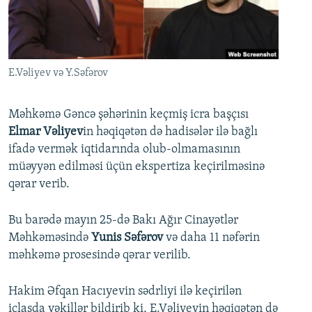
İNFOQRAFIKA
AZƏRBAYCAN ƏDƏBIYYATI KITABXANASI
MISSIYAMIZ
BIZI IZLƏ
KARIKATURA
İSLAM VƏ DEMOKRATIYA
PEŞƏ ETIKASI VƏ JURNALISTIKA STANDARTLARIMIZ
İZ - MƏDƏNIYYƏT PROQRAMI
MATERIALLARIMIZDAN ISTIFADƏ
E.Vəliyev və Y.Səfərov
AZADLIQRADIOSU MOBIL TELEFONUNUZDA
RFE/RL-in bütün saytları
BIZIMLƏ ƏLAQƏ
Məhkəmə Gəncə şəhərinin keçmiş icra başçısı
Elmar Vəliyev
in həqiqətən də hadisələr ilə bağlı
XƏBƏR BÜLLETENLƏRIMIZ
ifadə vermək iqtidarında olub-olmamasının
müəyyən edilməsi üçün ekspertiza keçirilməsinə
qərar verib.
Bu barədə mayın 25-də Bakı Ağır Cinayətlər
Məhkəməsində
Yunis Səfərov
və daha 11 nəfərin
məhkəmə prosesində qərar verilib.
Hakim Əfqan Hacıyevin sədrliyi ilə keçirilən
iclasda vəkillər bildirib ki, E.Vəliyevin həqiqətən də