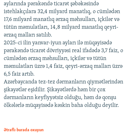
aylarında pərakəndə ticarət şəbəkəsində
istehlakçılara 32,4 milyard manatlıq, o cümlədən
17,6 milyard manatlıq ərzaq məhsulları, içkilər və
tütün məmulatları, 14,8 milyard manatlıq qeyri-
ərzaq malları satılıb.
2025-ci ilin yanvar-iyun ayları ilə müqayisədə
pərakəndə ticarət dövriyyəsi real ifadədə 3,7 faiz, o
cümlədən ərzaq məhsulları, içkilər və tütün
məmulatları üzrə 1,4 faiz, qeyri-ərzaq malları üzrə
6,5 faiz artıb.
Azərbaycanda tez-tez dərmanların qiymətlərindən
şikayətlər eşidilir. Şikayətlərdə həm bir çox
dərmanların keyfiyyətsiz olduğu, həm də qonşu
ölkələrlə müqayisədə kəskin baha olduğu deyilir.
Ətraflı burada oxuyun