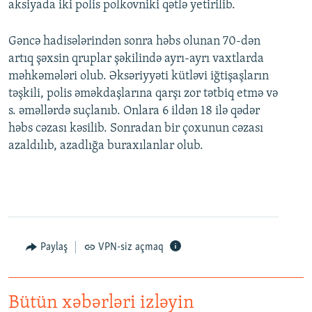
aksiyada iki polis polkovniki qətlə yetirilib.
Gəncə hadisələrindən sonra həbs olunan 70-dən
artıq şəxsin qruplar şəkilində ayrı-ayrı vaxtlarda
məhkəmələri olub. Əksəriyyəti kütləvi iğtişaşların
təşkili, polis əməkdaşlarına qarşı zor tətbiq etmə və
s. əməllərdə suçlanıb. Onlara 6 ildən 18 ilə qədər
həbs cəzası kəsilib. Sonradan bir çoxunun cəzası
azaldılıb, azadlığa buraxılanlar olub.
Paylaş
VPN-siz açmaq
Bütün xəbərləri izləyin