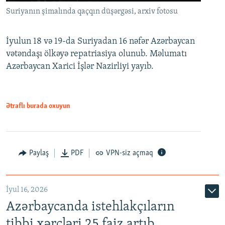
Suriyanın şimalında qaçqın düşərgəsi, arxiv fotosu
İyulun 18 və 19-da Suriyadan 16 nəfər Azərbaycan
vətəndaşı ölkəyə repatriasiya olunub. Məlumatı
Azərbaycan Xarici İşlər Nazirliyi yayıb.
Ətraflı burada oxuyun
Paylaş
PDF
VPN-siz açmaq
İyul 16, 2026
Azərbaycanda istehlakçıların
tibbi xərcləri 25 faiz artıb