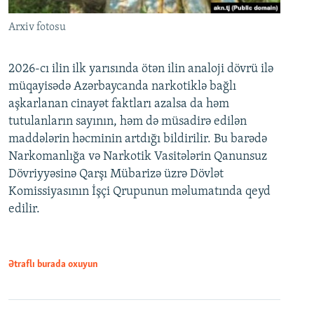
Arxiv fotosu
2026-cı ilin ilk yarısında ötən ilin analoji dövrü ilə
müqayisədə Azərbaycanda narkotiklə bağlı
aşkarlanan cinayət faktları azalsa da həm
tutulanların sayının, həm də müsadirə edilən
maddələrin həcminin artdığı bildirilir. Bu barədə
Narkomanlığa və Narkotik Vasitələrin Qanunsuz
Dövriyyəsinə Qarşı Mübarizə üzrə Dövlət
Komissiyasının İşçi Qrupunun məlumatında qeyd
edilir.
Ətraflı burada oxuyun