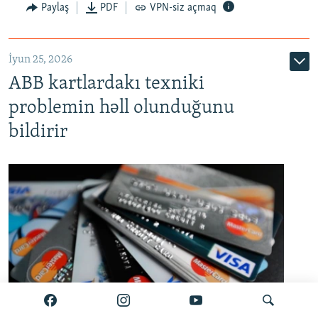
Auto
240p
360p
480p
Paylaş
PDF
VPN-siz açmaq
720p
1080p
İyun 25, 2026
ABB kartlardakı texniki
problemin həll olunduğunu
bildirir