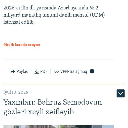
2026-cı ilin ilk yarısında Azərbaycanda 65.2
360p
milyard manatlıq ümumi daxili məhsul (ÜDM)
480p
Auto
240p
360p
480p
istehsal edilib.
720p
720p
1080p
1080p
Ətraflı burada oxuyun
Paylaş
PDF
VPN-siz açmaq
İyul 10, 2026
Yaxınları: Bəhruz Səmədovun
gözləri xeyli zəifləyib