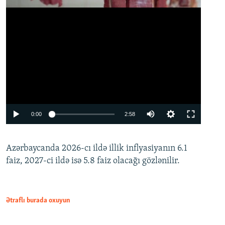
Auto
0:00
2:58
240p
Azərbaycanda 2026-cı ildə illik inflyasiyanın 6.1
360p
faiz, 2027-ci ildə isə 5.8 faiz olacağı gözlənilir.
480p
720p
1080p
Ətraflı burada oxuyun