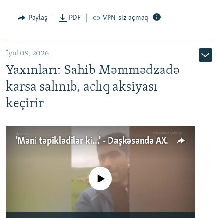
Paylaş
PDF
VPN-siz açmaq
İyul 09, 2026
Yaxınları: Sahib Məmmədzadə
karsa salınıb, aclıq aksiyası
keçirir
'Məni təpiklədilər ki...' - Daşkəsəndə AXCP fəalının yaxınları onun həbsinə etiraz edirlər
No media source currently available