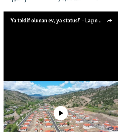
'Ya təklif olunan ev, ya status!' – Laçın köçkünü: 'Laçından başqa heç hara!'
No media source currently available