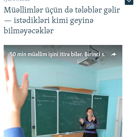
Müəllimlər üçün də tələblər gəlir
— istədikləri kimi geyinə
bilməyəcəklər
50 min müəllim işini itirə bilər. Birinci sinfə gedənlər azalır