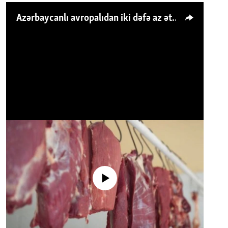
Azərbaycanlı avropalıdan iki dəfə az ət yeyir, amma... 'Qiymət artımı qaçılmazdır'
No media source currently available