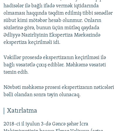
hadisələr ilə bağlı ifadə vermək iqtidarında
olmaması haqqında təqdim edilmiş tibbi sənədlər
sübut kimi mötəbər hesab olunmur. Onların
sözlərinə görə, bunun üçün mütləq qaydada
Ədliyyə Nazirliyinin Ekspertiza Mərkəzində
ekspertiza keçirilməli idi.
Vəkillər prosesdə ekspertizanın keçirilməsi ilə
bağlı vəsatətlə çıxış ediblər. Məhkəmə vəsatəti
təmin edib.
Növbəti məhkəmə prosesi ekspertizanın nəticələri
bəlli olandan sonra təyin olunacaq.
Xatırlatma
2018-ci il iyulun 3-də Gəncə şəhər İcra