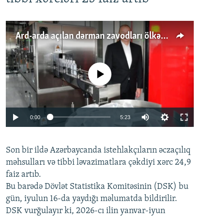
Ard-arda açılan dərman zavodları ölkənin tələbatını ödəyirmi?
No media source currently available
Auto
0:00
5:23
240p
Son bir ildə Azərbaycanda istehlakçıların
360p
əczaçılıq
məhsulları və tibbi ləvazimatlara çəkdiyi xərc 24,9
480p
Auto
240p
360p
480p
faiz artıb.
720p
Bu barədə Dövlət Statistika Komitəsinin (DSK) bu
720p
1080p
gün, iyulun 16-da yaydığı məlumatda bildirilir.
1080p
DSK vurğulayır ki, 2026-cı ilin yanvar-iyun