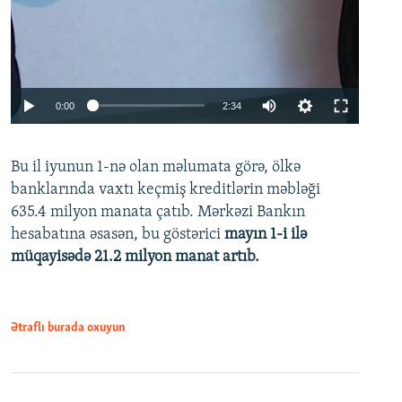
Auto
0:00
2:34
240p
Bu il iyunun 1-nə olan məlumata görə, ölkə
360p
banklarında vaxtı keçmiş kreditlərin məbləği
480p
635.4 milyon manata çatıb. Mərkəzi Bankın
720p
hesabatına əsasən, bu göstərici
mayın 1-i ilə
müqayisədə 21.2 milyon manat artıb.
1080p
Ətraflı burada oxuyun