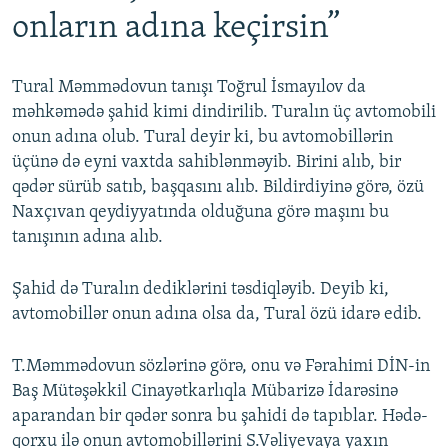
onların adına keçirsin”
Tural Məmmədovun tanışı Toğrul İsmayılov da
məhkəmədə şahid kimi dindirilib. Turalın üç avtomobili
onun adına olub. Tural deyir ki, bu avtomobillərin
üçünə də eyni vaxtda sahiblənməyib. Birini alıb, bir
qədər sürüb satıb, başqasını alıb. Bildirdiyinə görə, özü
Naxçıvan qeydiyyatında olduğuna görə maşını bu
tanışının adına alıb.
Şahid də Turalın dediklərini təsdiqləyib. Deyib ki,
avtomobillər onun adına olsa da, Tural özü idarə edib.
T.Məmmədovun sözlərinə görə, onu və Fərahimi DİN-in
Baş Mütəşəkkil Cinayətkarlıqla Mübarizə İdarəsinə
aparandan bir qədər sonra bu şahidi də tapıblar. Hədə-
qorxu ilə onun avtomobillərini S.Vəliyevaya yaxın