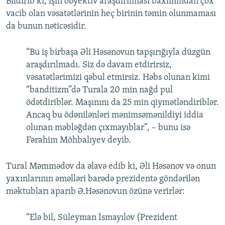
Bildirib ki, işin obyektiv araşdırılması baxımından çox
vacib olan vəsatətlərinin heç birinin təmin olunmaması
da bunun nəticəsidir.
“Bu iş birbaşa Əli Həsənovun tapşırığıyla düzgün
araşdırılmadı. Siz də davam etdirirsiz,
vəsatətlərimizi qəbul etmirsiz. Həbs olunan kimi
“banditizm”də Turala 20 min nağd pul
ödətdiriblər. Maşınını da 25 min qiymətləndiriblər.
Ancaq bu ödənilənləri mənimsəmənildiyi iddia
olunan məbləğdən çıxmayıblar”, – bunu isə
Fərahim Möhbalıyev deyib.
Tural Məmmədov da əlavə edib ki, Əli Həsənov və onun
yaxınlarının əməlləri barədə prezidentə göndərilən
məktubları aparıb Ə.Həsənovun özünə verirlər:
“Elə bil, Süleyman İsmayılov (Prezident