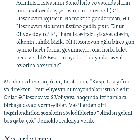
Administrasiyasının Sənədlərlə və vətəndaşların
müraciətləri ilə iş şöbəsinin müdiri-red.) Əli
Həsənovun işçisidir. Nə məktub göndərirsən, Əli
Həsənovun stolunun üstünə gedib çıxır. Elnur
Əliyev deyirdi ki, “hara istəyirsiz, şikayət eləyin,
ölkənin sahibi bizik. Əli Həsənovun oğlu bircə gün
əyninə hərbi forma geyinməyib, ona hərbi bilet
necə verilib? Bizə “cinayətkar” deyənlər əvvəl
özlərinə baxsınlar”.
Məhkəmədə zərərçəkmiş tərəf kimi, “Kaspi Liseyi”nin
və direktor Elnur Əliyevin nümayəndələri iştirak edir.
Onlar Ə.Həsənov və S.Vəliyeva haqqında ittihamlara
birbaşa cavab verməyiblər. Vəkillərdən biri
təqsirləndirilən şəxslərin söylədiklərinə “əlindən gələni
beş qaba çək” deməklə reaksiya verib.