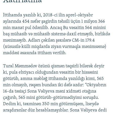
Xatırlatma
İttihamda yazılıb ki, 2018-ci ilin aprel-oktyabr
aylarında 454 nəfər şagirdin təhsili üçün 1 milyon 366
min manat pul ödənilib. Ancaq Bu vəsaitin 564 minini
baş mühasib və mühasib sistemə daxil etməyib, birlikdə
mənimsəyib. Adları çəkilən şəxslərə CM-in 179.4
(xüsusilə külli miqdarda ziyan vurmaqla mənimsəmə)
maddəsi əsasında ittiham verilib.
Tural Məmmədov özünü qismən təqsirli bilərək deyir
ki, pula ehtiyacı olduğundan vəsaitin bir hissəsini
götürüb, amma məbləğ ittihamda yazıldığı kimi, 565
min olmayıb, rəqəm bundan iki dəfə azdır: “Oktyabrın
16-da təsisçi Sona Vəliyeva məni xidməti otağına
çağırıb, 565 mini götürüb-götürmədiyimi soruşdu.
Dedim ki, təxminən 350 min götürmüşəm, liseydə
araşdıranlar düz hesablamayıblar. Sona Vəliyeva dedi