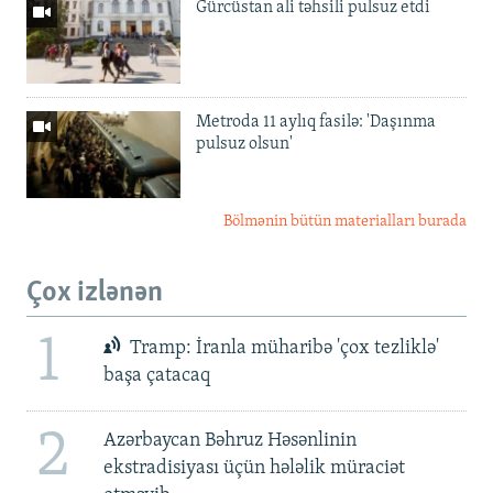
Gürcüstan ali təhsili pulsuz etdi
Metroda 11 aylıq fasilə: 'Daşınma
pulsuz olsun'
Bölmənin bütün materialları burada
Çox izlənən
1
Tramp: İranla müharibə 'çox tezliklə'
başa çatacaq
2
Azərbaycan Bəhruz Həsənlinin
ekstradisiyası üçün hələlik müraciət