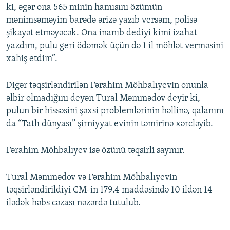
ki, əgər ona 565 minin hamısını özümün
mənimsəməyim barədə ərizə yazıb versəm, polisə
şikayət etməyəcək. Ona inanıb dediyi kimi izahat
yazdım, pulu geri ödəmək üçün də 1 il möhlət verməsini
xahiş etdim”.
Digər təqsirləndirilən Fərahim Möhbalıyevin onunla
əlbir olmadığını deyən Tural Məmmədov deyir ki,
pulun bir hissəsini şəxsi problemlərinin həllinə, qalanını
da “Tatlı dünyası” şirniyyat evinin təmirinə xərcləyib.
Fərahim Möhbalıyev isə özünü təqsirli saymır.
Tural Məmmədov və Fərahim Möhbalıyevin
təqsirləndirildiyi CM-in 179.4 maddəsində 10 ildən 14
ilədək həbs cəzası nəzərdə tutulub.