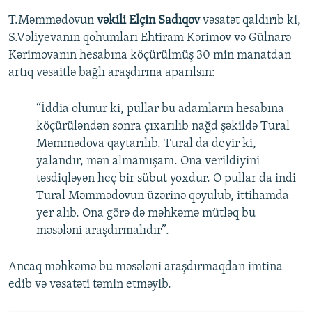
T.Məmmədovun
vəkili Elçin Sadıqov
vəsatət qaldırıb ki,
S.Vəliyevanın qohumları Ehtiram Kərimov və Gülnarə
Kərimovanın hesabına köçürülmüş 30 min manatdan
artıq vəsaitlə bağlı araşdırma aparılsın:
“İddia olunur ki, pullar bu adamların hesabına
köçürüləndən sonra çıxarılıb nağd şəkildə Tural
Məmmədova qaytarılıb. Tural da deyir ki,
yalandır, mən almamışam. Ona verildiyini
təsdiqləyən heç bir sübut yoxdur. O pullar da indi
Tural Məmmədovun üzərinə qoyulub, ittihamda
yer alıb. Ona görə də məhkəmə mütləq bu
məsələni araşdırmalıdır”.
Ancaq məhkəmə bu məsələni araşdırmaqdan imtina
edib və vəsatəti təmin etməyib.