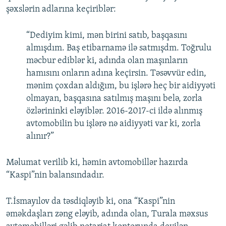
şəxslərin adlarına keçiriblər:
“Dediyim kimi, mən birini satıb, başqasını
almışdım. Baş etibarnamə ilə satmışdm. Toğrulu
məcbur ediblər ki, adında olan maşınların
hamısını onların adına keçirsin. Təsəvvür edin,
mənim çoxdan aldığım, bu işlərə heç bir aidiyyəti
olmayan, başqasına satılmış maşını belə, zorla
özlərininki eləyiblər. 2016-2017-ci ildə alınmış
avtomobilin bu işlərə nə aidiyyəti var ki, zorla
alınır?”
Məlumat verilib ki, həmin avtomobillər hazırda
“Kaspi”nin balansındadır.
T.İsmayılov da təsdiqləyib ki, ona “Kaspi”nin
əməkdaşları zəng eləyib, adında olan, Turala məxsus