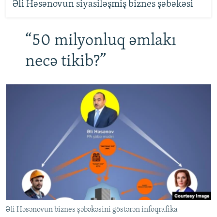
Əli Həsənovun siyasiləşmiş biznes şəbəkəsi
“50 milyonluq əmlakı
necə tikib?”
Əli Həsənovun biznes şəbəkəsini göstərən infoqrafika