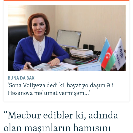
BUNA DA BAX:
'Sona Vəliyeva dedi ki, həyat yoldaşım Əli
Həsənova məlumat vermişəm…'
“Məcbur ediblər ki, adında
olan maşınların hamısını