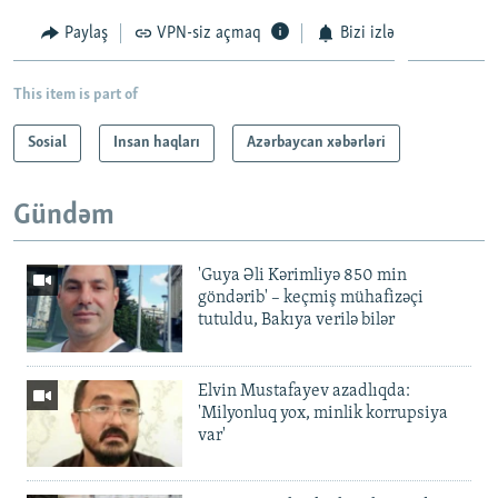
Paylaş
VPN-siz açmaq
Bizi izlə
This item is part of
Sosial
Insan haqları
Azərbaycan xəbərləri
Gündəm
'Guya Əli Kərimliyə 850 min
göndərib' – keçmiş mühafizəçi
tutuldu, Bakıya verilə bilər
Elvin Mustafayev azadlıqda:
'Milyonluq yox, minlik korrupsiya
var'