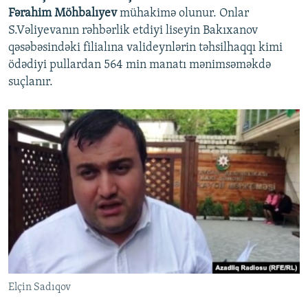
Fərahim Möhbalıyev
mühakimə olunur. Onlar
S.Vəliyevanın rəhbərlik etdiyi liseyin Bakıxanov
qəsəbəsindəki filialına valideynlərin təhsilhaqqı kimi
ödədiyi pullardan 564 min manatı mənimsəməkdə
suçlanır.
Elçin Sadıqov