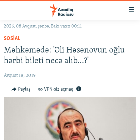
Keçid
linkləri
Əsas
2026, 08 Avqust, şənbə, Bakı vaxtı 00:11
məzmuna
GÜNDƏM
SOSIAL
qayıt
#İZAHLA
Əsas
Məhkəmədə: 'Əli Həsənovun oğlu
KORRUPSIOMETR
naviqasiyaya
hərbi bileti necə alıb...?'
qayıt
#ƏSLINDƏ
Axtarışa
Avqust 18, 2019
FƏRQƏ BAX
keç
QANUNI DOĞRU
Paylaş
VPN-siz açmaq
ARAŞDIRMA
MULTIMEDIA
RADIO ARXIV
VIDEO
HAQQIMIZDA
FOTOQALEREYA
OXU ZALI