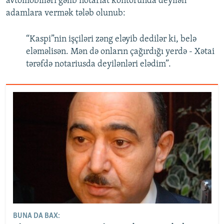
avtomobilləri gəlib notariat kontorunda deyilən
adamlara vermək tələb olunub:
“Kaspi”nin işçiləri zəng eləyib dedilər ki, belə
eləməlisən. Mən də onların çağırdığı yerdə - Xətai
tərəfdə notariusda deyilənləri elədim”.
BUNA DA BAX: