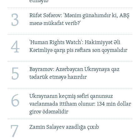
etməyib
3
Rüfət Səfərov: 'Mənim günahımdır ki, ABŞ
mənə mükafat verib?'
4
'Human Rights Watch': Hakimiyyət Əli
Kərimliyə qarşı pis rəftara son qoymalıdır
5
Bayramov: Azərbaycan Ukraynaya qaz
tədarük etməyə hazırdır
6
Ukraynanın keçmiş səfiri qanunsuz
varlanmada ittiham olunur: 134 min dollar
girov ödəməlidir
7
Zamin Salayev azadlığa çıxıb