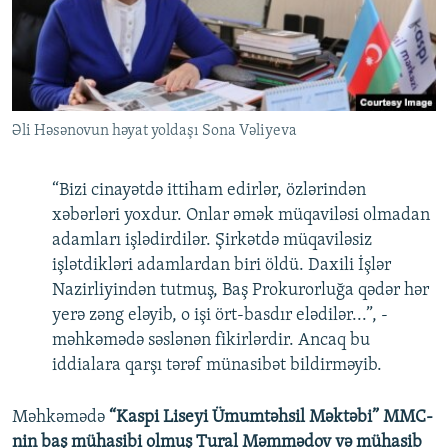
Əli Həsənovun həyat yoldaşı Sona Vəliyeva
“Bizi cinayətdə ittiham edirlər, özlərindən
xəbərləri yoxdur. Onlar əmək müqaviləsi olmadan
adamları işlədirdilər. Şirkətdə müqaviləsiz
işlətdikləri adamlardan biri öldü. Daxili İşlər
Nazirliyindən tutmuş, Baş Prokurorluğa qədər hər
yerə zəng eləyib, o işi ört-basdır elədilər...”, -
məhkəmədə səslənən fikirlərdir. Ancaq bu
iddialara qarşı tərəf münasibət bildirməyib.
Məhkəmədə
“Kaspi Liseyi Ümumtəhsil Məktəbi” MMC-
nin baş mühasibi olmuş Tural Məmmədov və mühasib