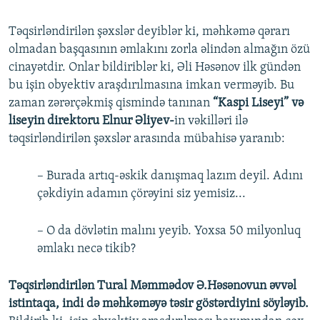
​Təqsirləndirilən şəxslər deyiblər ki, məhkəmə qərarı
olmadan başqasının əmlakını zorla əlindən almağın özü
cinayətdir. Onlar bildiriblər ki, Əli Həsənov ilk gündən
bu işin obyektiv araşdırılmasına imkan verməyib. Bu
zaman zərərçəkmiş qismində tanınan
“Kaspi Liseyi” və
liseyin direktoru Elnur Əliyev-
in vəkilləri ilə
təqsirləndirilən şəxslər arasında mübahisə yaranıb:
– Burada artıq-əskik danışmaq lazım deyil. Adını
çəkdiyin adamın çörəyini siz yemisiz...
– O da dövlətin malını yeyib. Yoxsa 50 milyonluq
əmlakı necə tikib?
Təqsirləndirilən Tural Məmmədov Ə.Həsənovun əvvəl
istintaqa, indi də məhkəməyə təsir göstərdiyini söyləyib.