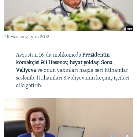
İNFOQRAFIKA
AZƏRBAYCAN ƏDƏBIYYATI KITABXANASI
MISSIYAMIZ
BIZI IZLƏ
KARIKATURA
İSLAM VƏ DEMOKRATIYA
PEŞƏ ETIKASI VƏ JURNALISTIKA STANDARTLARIMIZ
İZ - MƏDƏNIYYƏT PROQRAMI
MATERIALLARIMIZDAN ISTIFADƏ
Əli Həsənov, iyun 2015
AZADLIQRADIOSU MOBIL TELEFONUNUZDA
RFE/RL-in bütün saytları
BIZIMLƏ ƏLAQƏ
Avqustun 16-da məhkəmədə
Prezidentin
XƏBƏR BÜLLETENLƏRIMIZ
köməkçisi Əli Həsənov, həyat yoldaşı Sona
Vəliyeva
və onun yaxınları haqda sərt ittihamlar
səslənib. İttihamları S.Vəliyevanın keçmiş işçiləri
dilə gətirib.