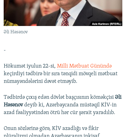
İNFOQRAFIKA
AZƏRBAYCAN ƏDƏBIYYATI KITABXANASI
MISSIYAMIZ
BIZI IZLƏ
KARIKATURA
İSLAM VƏ DEMOKRATIYA
PEŞƏ ETIKASI VƏ JURNALISTIKA STANDARTLARIMIZ
İZ - MƏDƏNIYYƏT PROQRAMI
MATERIALLARIMIZDAN ISTIFADƏ
Əli Həsənov
AZADLIQRADIOSU MOBIL TELEFONUNUZDA
RFE/RL-in bütün saytları
BIZIMLƏ ƏLAQƏ
-
XƏBƏR BÜLLETENLƏRIMIZ
Hökumət iyulun 22-si,
Milli Mətbuat Günündə
keçirdiyi tədbirə bir sıra tənqidi mövqeli mətbuat
nümayəndələrini dəvət etməyib.
Tədbirdə çıxış edən dövlət başçısının köməkçisi
Əli
Həsənov
deyib ki, Azərbaycanda müstəqil KİV-in
azad fəaliyyətindən ötrü hər cür şərait yaradılıb.
Onun sözlərinə görə, KİV azadlığı və fikir
plüralizmi olmadan Azərbaycanın inkişaf