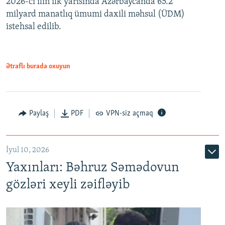
2026-cı ilin ilk yarısında Azərbaycanda 65.2
360p
milyard manatlıq ümumi daxili məhsul (ÜDM)
480p
Auto
240p
360p
480p
istehsal edilib.
720p
720p
1080p
1080p
Ətraflı burada oxuyun
Paylaş
PDF
VPN-siz açmaq
İyul 10, 2026
Yaxınları: Bəhruz Səmədovun
gözləri xeyli zəifləyib