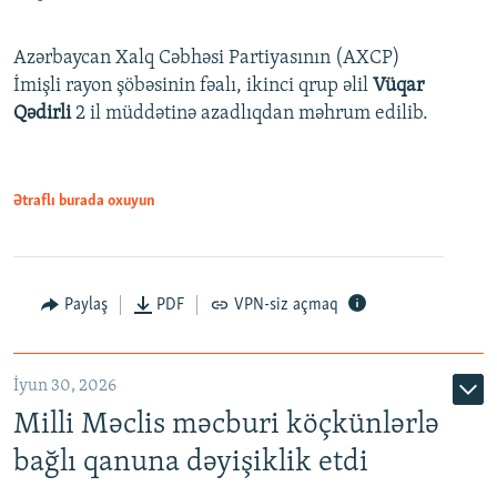
Azərbaycan Xalq Cəbhəsi Partiyasının (AXCP)
İmişli rayon şöbəsinin fəalı, ikinci qrup əlil
Vüqar
Qədirli
2 il müddətinə azadlıqdan məhrum edilib.
Ətraflı burada oxuyun
Paylaş
PDF
VPN-siz açmaq
İyun 30, 2026
Milli Məclis məcburi köçkünlərlə
bağlı qanuna dəyişiklik etdi