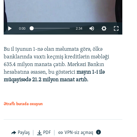
Auto
0:00
2:34
240p
Bu il iyunun 1-nə olan məlumata görə, ölkə
360p
banklarında vaxtı keçmiş kreditlərin məbləği
480p
635.4 milyon manata çatıb. Mərkəzi Bankın
720p
hesabatına əsasən, bu göstərici
mayın 1-i ilə
müqayisədə 21.2 milyon manat artıb.
1080p
Ətraflı burada oxuyun
Auto
240p
360p
480p
Paylaş
PDF
VPN-siz açmaq