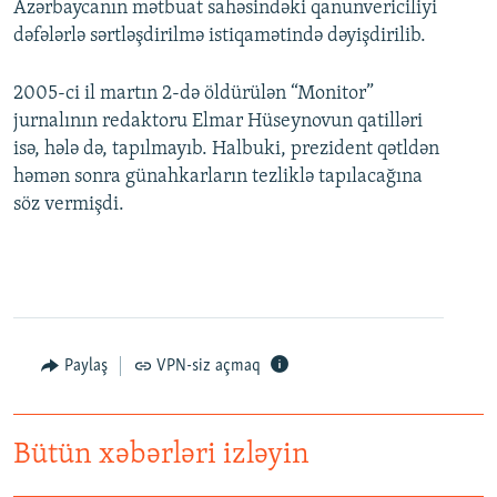
Azərbaycanın mətbuat sahəsindəki qanunvericiliyi
dəfələrlə sərtləşdirilmə istiqamətində dəyişdirilib.
2005-ci il martın 2-də öldürülən “Monitor”
jurnalının redaktoru Elmar Hüseynovun qatilləri
isə, hələ də, tapılmayıb. Halbuki, prezident qətldən
həmən sonra günahkarların tezliklə tapılacağına
söz vermişdi.
Paylaş
VPN-siz açmaq
Bütün xəbərləri izləyin