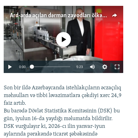
Ard-arda açılan dərman zavodları ölkənin tələbatını ödəyirmi?
No media source currently available
Auto
0:00
5:23
240p
Son bir ildə Azərbaycanda istehlakçıların
360p
əczaçılıq
məhsulları və tibbi ləvazimatlara çəkdiyi xərc 24,9
480p
Auto
240p
360p
480p
faiz artıb.
720p
Bu barədə Dövlət Statistika Komitəsinin (DSK) bu
720p
1080p
gün, iyulun 16-da yaydığı məlumatda bildirilir.
1080p
DSK vurğulayır ki, 2026-cı ilin yanvar-iyun
aylarında pərakəndə ticarət şəbəkəsində