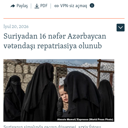
Paylaş
PDF
VPN-siz açmaq
İyul 20, 2026
Auto
240p
360p
480p
Suriyadan 16 nəfər Azərbaycan
720p
1080p
vətəndaşı repatriasiya olunub
Suriyanın şimalında qaçqın düşərgəsi, arxiv fotosu