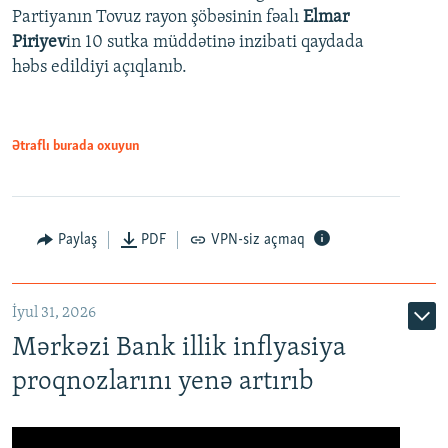
Partiyanın Tovuz rayon şöbəsinin fəalı
Elmar
Piriyev
in 10 sutka müddətinə inzibati qaydada
həbs edildiyi açıqlanıb.
Ətraflı burada oxuyun
Paylaş
PDF
VPN-siz açmaq
İyul 31, 2026
Mərkəzi Bank illik inflyasiya
proqnozlarını yenə artırıb