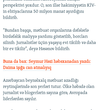
perspektivi yoxdur. O, son illər hakimiyyətin KİV-
in ehtiyaclarına 50 milyon manat ayırdığını
bildirib.
“Bundan başqa, mətbuat orqanlarına dəfələrlə
birdəfəlik maliyyə yardımı göstərilib, borcları
silinib. Jurnalistlər üçün yaşayış evi tikilib və daha
bir ev tikilir”, deyə Həsənov bildirib.
Buna da bax: Seymur Həzi həbsxanadan yazdı:
Daima işığa can atmalıyıq
Azərbaycan beynəlxalq mətbuat azadlığı
reytinqlərində son yerləri tutur. Ölkə həbsdə olan
jurnalist və blogerlərin sayına görə, Avropada
liderlərdən sayılır.