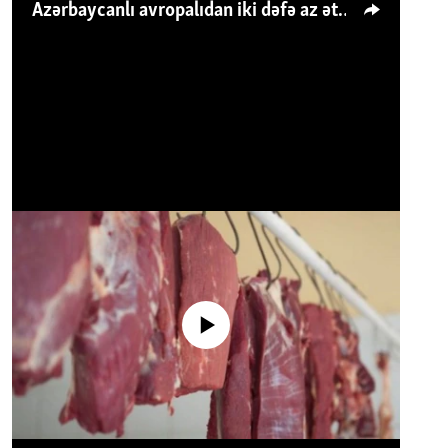
Azərbaycanlı avropalıdan iki dəfə az ət yeyir, amma... 'Qiymət artımı qaçılmazdır'
No media source currently available