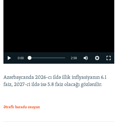
Auto
0:00
2:58
240p
Azərbaycanda 2026-cı ildə illik inflyasiyanın 6.1
360p
faiz, 2027-ci ildə isə 5.8 faiz olacağı gözlənilir.
480p
720p
1080p
Ətraflı burada oxuyun