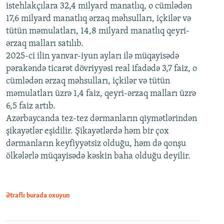
istehlakçılara 32,4 milyard manatlıq, o cümlədən
17,6 milyard manatlıq ərzaq məhsulları, içkilər və
tütün məmulatları, 14,8 milyard manatlıq qeyri-
ərzaq malları satılıb.
2025-ci ilin yanvar-iyun ayları ilə müqayisədə
pərakəndə ticarət dövriyyəsi real ifadədə 3,7 faiz, o
cümlədən ərzaq məhsulları, içkilər və tütün
məmulatları üzrə 1,4 faiz, qeyri-ərzaq malları üzrə
6,5 faiz artıb.
Azərbaycanda tez-tez dərmanların qiymətlərindən
şikayətlər eşidilir. Şikayətlərdə həm bir çox
dərmanların keyfiyyətsiz olduğu, həm də qonşu
ölkələrlə müqayisədə kəskin baha olduğu deyilir.
Ətraflı burada oxuyun