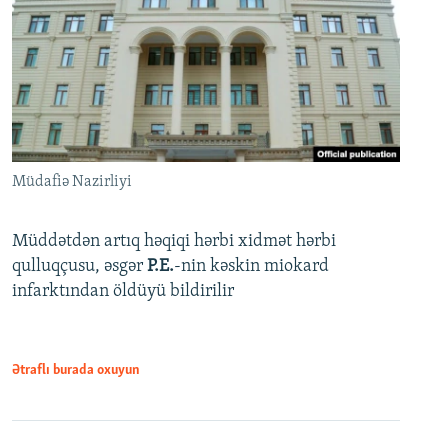
Müdafiə Nazirliyi
Müddətdən artıq həqiqi hərbi xidmət hərbi
qulluqçusu, əsgər
P.E.
-nin kəskin miokard
infarktından öldüyü bildirilir
Ətraflı burada oxuyun