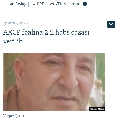
Paylaş
PDF
VPN-siz açmaq
İyun 30, 2026
AXCP fəalına 2 il həbs cəzası
verilib
Vüqar Qədirli