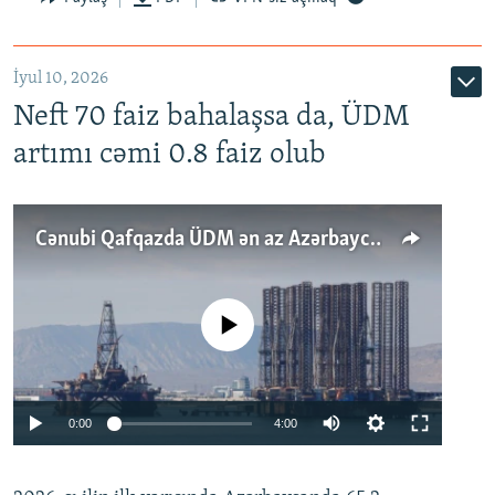
İyul 10, 2026
Neft 70 faiz bahalaşsa da, ÜDM
artımı cəmi 0.8 faiz olub
Cənubi Qafqazda ÜDM ən az Azərbaycanda artır: Qonşuları niyə Bakını qabaqlaya bilir?
No media source currently available
Auto
0:00
4:00
240p