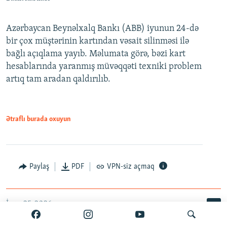
Azərbaycan Beynəlxalq Bankı (ABB) iyunun 24-də
bir çox müştərinin kartından vəsait silinməsi ilə
bağlı açıqlama yayıb. Məlumata görə, bəzi kart
hesablarında yaranmış müvəqqəti texniki problem
artıq tam aradan qaldırılıb.
Ətraflı burada oxuyun
Paylaş
PDF
VPN-siz açmaq
İyun 25, 2026
Yaxınları Salayevin yenidən