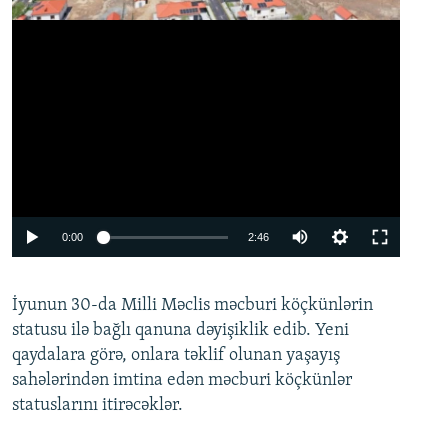
Auto
0:00
2:46
240p
İyunun 30-da Milli Məclis məcburi köçkünlərin
360p
statusu ilə bağlı qanuna dəyişiklik edib. Yeni
480p
qaydalara görə, onlara təklif olunan yaşayış
720p
sahələrindən imtina edən məcburi köçkünlər
statuslarını itirəcəklər.
1080p