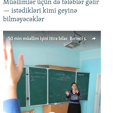
Müəllimlər üçün də tələblər gəlir
— istədikləri kimi geyinə
bilməyəcəklər
50 min müəllim işini itirə bilər. Birinci sinfə gedənlər azalır