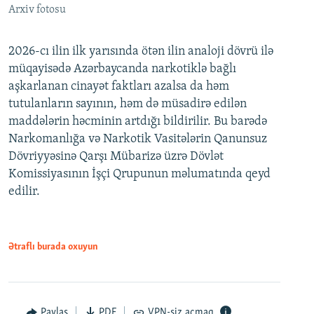
Arxiv fotosu
2026-cı ilin ilk yarısında ötən ilin analoji dövrü ilə
müqayisədə Azərbaycanda narkotiklə bağlı
aşkarlanan cinayət faktları azalsa da həm
tutulanların sayının, həm də müsadirə edilən
maddələrin həcminin artdığı bildirilir. Bu barədə
Narkomanlığa və Narkotik Vasitələrin Qanunsuz
Dövriyyəsinə Qarşı Mübarizə üzrə Dövlət
Komissiyasının İşçi Qrupunun məlumatında qeyd
edilir.
Ətraflı burada oxuyun
Paylaş
PDF
VPN-siz açmaq