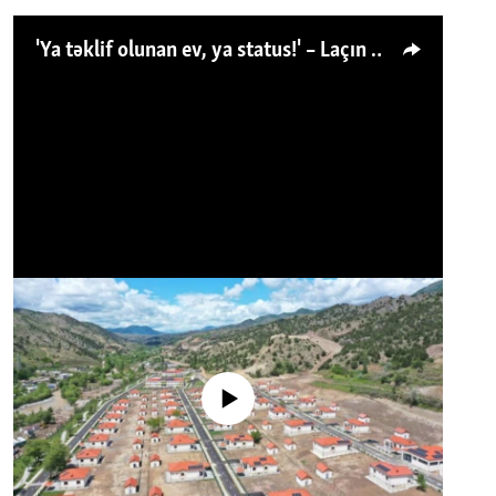
'Ya təklif olunan ev, ya status!' – Laçın köçkünü: 'Laçından başqa heç hara!'
No media source currently available