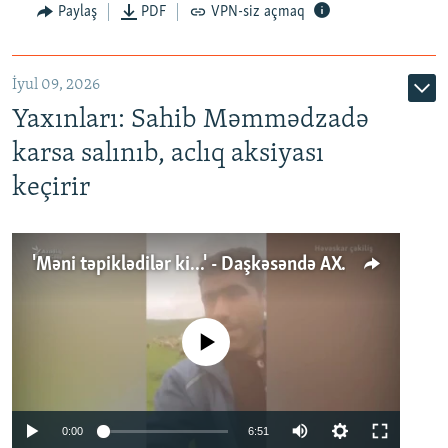
Paylaş
PDF
VPN-siz açmaq
İyul 09, 2026
Yaxınları: Sahib Məmmədzadə
karsa salınıb, aclıq aksiyası
keçirir
'Məni təpiklədilər ki...' - Daşkəsəndə AXCP fəalının yaxınları onun həbsinə etiraz edirlər
No media source currently available
Auto
0:00
6:51