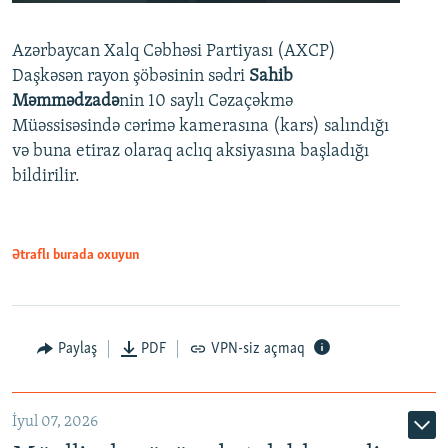
240p
Azərbaycan Xalq Cəbhəsi Partiyası (AXCP)
360p
Daşkəsən rayon şöbəsinin sədri
Sahib
480p
Auto
240p
360p
480p
Məmmədzadə
nin 10 saylı Cəzaçəkmə
720p
Müəssisəsində cərimə kamerasına (kars) salındığı
720p
1080p
və buna etiraz olaraq aclıq aksiyasına başladığı
1080p
bildirilir.
Ətraflı burada oxuyun
Paylaş
PDF
VPN-siz açmaq
İyul 07, 2026