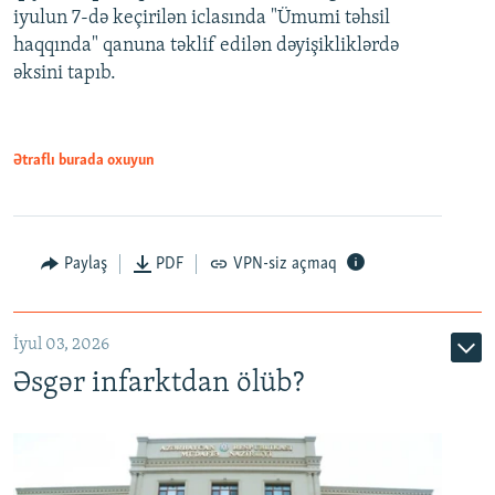
iyulun 7-də keçirilən iclasında "Ümumi təhsil
720p
haqqında" qanuna təklif edilən dəyişikliklərdə
əksini tapıb.
1080p
Ətraflı burada oxuyun
Auto
240p
360p
480p
Paylaş
PDF
VPN-siz açmaq
720p
1080p
İyul 03, 2026
Əsgər infarktdan ölüb?