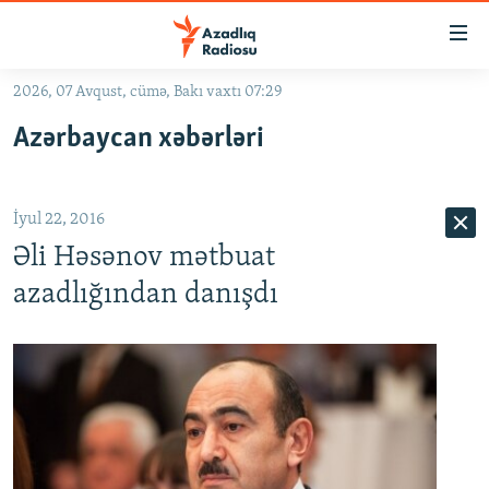
Keçid
linkləri
Əsas
2026, 07 Avqust, cümə, Bakı vaxtı 07:29
məzmuna
GÜNDƏM
Azərbaycan xəbərləri
qayıt
#İZAHLA
Əsas
KORRUPSIOMETR
naviqasiyaya
İyul 22, 2016
qayıt
#ƏSLINDƏ
Axtarışa
Əli Həsənov mətbuat
FƏRQƏ BAX
keç
azadlığından danışdı
QANUNI DOĞRU
ARAŞDIRMA
MULTIMEDIA
RADIO ARXIV
VIDEO
HAQQIMIZDA
FOTOQALEREYA
OXU ZALI