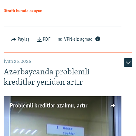
Ətraflı burada oxuyun
Auto
240p
360p
480p
Paylaş
PDF
VPN-siz açmaq
720p
1080p
İyun 26, 2026
Azərbaycanda problemli
kreditlər yenidən artır
Problemli kreditlər azalmır, artır