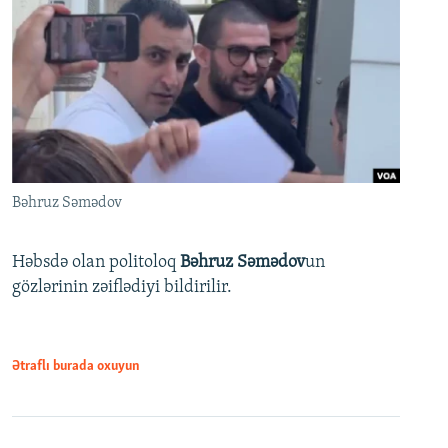
Bəhruz Səmədov
Həbsdə olan politoloq
Bəhruz Səmədov
un
gözlərinin zəiflədiyi bildirilir.
Ətraflı burada oxuyun