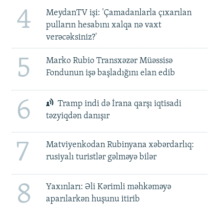
4
MeydanTV işi: 'Çamadanlarla çıxarılan
pulların hesabını xalqa nə vaxt
verəcəksiniz?'
5
Marko Rubio Transxəzər Müəssisə
Fondunun işə başladığını elan edib
6
Tramp indi də İrana qarşı iqtisadi
təzyiqdən danışır
7
Matviyenkodan Rubinyana xəbərdarlıq:
rusiyalı turistlər gəlməyə bilər
8
Yaxınları: Əli Kərimli məhkəməyə
aparılarkən huşunu itirib