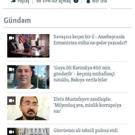
Paylaş
VPN-siz açmaq
Bizi izlə
Gündəm
Savaşsız keçən bir il - Azərbaycanla
Ermənistan sülhə nə qədər yaxındır?
'Guya Əli Kərimliyə 850 min
göndərib' – keçmiş mühafizəçi
tutuldu, Bakıya verilə bilər
Elvin Mustafayev azadlıqda:
'Milyonluq yox, minlik korrupsiya
var'
Gürcüstan ali təhsili pulsuz etdi