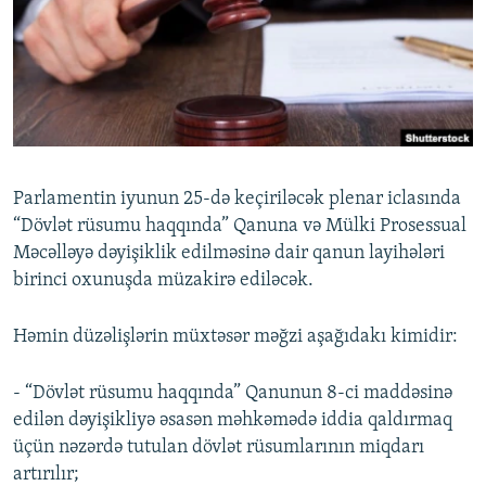
İNFOQRAFIKA
AZƏRBAYCAN ƏDƏBIYYATI KITABXANASI
MISSIYAMIZ
BIZI IZLƏ
KARIKATURA
İSLAM VƏ DEMOKRATIYA
PEŞƏ ETIKASI VƏ JURNALISTIKA STANDARTLARIMIZ
İZ - MƏDƏNIYYƏT PROQRAMI
MATERIALLARIMIZDAN ISTIFADƏ
AZADLIQRADIOSU MOBIL TELEFONUNUZDA
RFE/RL-in bütün saytları
BIZIMLƏ ƏLAQƏ
Parlamentin iyunun 25-də keçiriləcək plenar iclasında
XƏBƏR BÜLLETENLƏRIMIZ
“Dövlət rüsumu haqqında” Qanuna və Mülki Prosessual
Məcəlləyə dəyişiklik edilməsinə dair qanun layihələri
birinci oxunuşda müzakirə ediləcək.
Həmin düzəlişlərin müxtəsər məğzi aşağıdakı kimidir:
- “Dövlət rüsumu haqqında” Qanunun 8-ci maddəsinə
edilən dəyişikliyə əsasən məhkəmədə iddia qaldırmaq
üçün nəzərdə tutulan dövlət rüsumlarının miqdarı
artırılır;