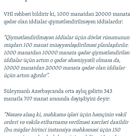
VHİ rəhbəri bildirir ki, 1000 manatdan 20000 manata
qədər olan iddialar qiymətləndirilməyən iddialardır:
“Qiymətləndirilməyən iddialar üçün dövlət rüsumunun
miqdarı 100 manat müəyyənləşdirilməsi planlaşdırılır.
1000 manatdan 10000 manata qədər qiymətləndirilən
iddialar üçün artım o qədər əhəmiyyətli olmasa da,
10000 manatdan 20000 manata qədər olan iddialar
üçün artım ağırdır”.
Süleymanlı Azərbaycanda orta aylıq gəlirin 343
manatla 707 manat arasında dəyişdiyini deyir:
“Nəzərə alsaq ki, məhkəmə işləri üçün həmçinin vəkil
orderi və vəkilə etibarnamə verilməsi xərcləri daxildir
(bu miqdar birinci instansiya məhkəməsi üçün 150