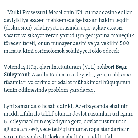
- Mülki Prosessual Məcəllənin 174-cü maddəsinə edilən
dəyişikliyə əsasən məhkəmədə işə baxan hakim təqdir
(diskresion) səlahiyyəti əsasında açıq-aşkar əssasız
vəsatət və şikayət verən yaxud işin gedişatına maneçilik
törədən tərəfi, onun nümayəndəsini və ya vəkilini 500
manata kimi cərimələmək səlahiyyəti əldə edəcək.
Vətəndaş Hüquqları İnstitutunun (VHİ) rəhbəri
Bəşir
Süleymanlı
AzadlıqRadiosuna deyir ki, yeni məhkəmə
rüsumları və cərimələr ədalət mühakiməsi hüququnun
təmin edilməsində problem yaradacaq.
Eyni zamanda o hesab edir ki, Azərbaycanda əhalinin
maddi rifahı ilə təklif olunan dövlət rüsumları uzlaşmır.
B.Süleymanlının söylədiyinə görə, dövlət rüsumunun
ağlabatan səviyyədə tətbiqi ümumavropa standartıdır
və o müəyyənləşdirilərkən əhalinin maddi rifah