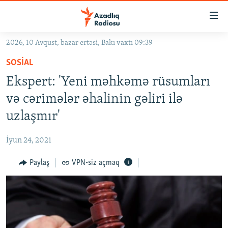
Keçid
linkləri
Əsas
2026, 10 Avqust, bazar ertəsi, Bakı vaxtı 09:39
məzmuna
GÜNDƏM
SOSIAL
qayıt
#İZAHLA
Əsas
Ekspert: 'Yeni məhkəmə rüsumları
KORRUPSIOMETR
naviqasiyaya
və cərimələr əhalinin gəliri ilə
qayıt
#ƏSLINDƏ
uzlaşmır'
Axtarışa
FƏRQƏ BAX
keç
İyun 24, 2021
QANUNI DOĞRU
Paylaş
VPN-siz açmaq
ARAŞDIRMA
MULTIMEDIA
RADIO ARXIV
VIDEO
HAQQIMIZDA
FOTOQALEREYA
OXU ZALI