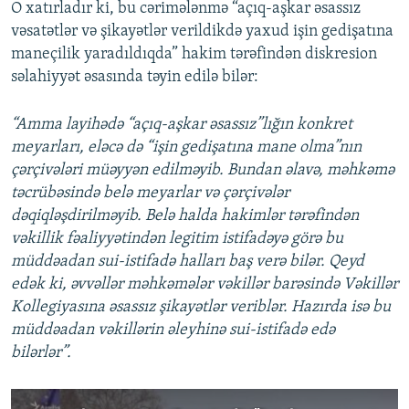
O xatırladır ki, bu cərimələnmə “açıq-aşkar əsassız
vəsatətlər və şikayətlər verildikdə yaxud işin gedişatına
maneçilik yaradıldıqda” hakim tərəfindən diskresion
səlahiyyət əsasında təyin edilə bilər:
“Amma layihədə “açıq-aşkar əsassız”lığın konkret
meyarları, eləcə də “işin gedişatına mane olma”nın
çərçivələri müəyyən edilməyib. Bundan əlavə, məhkəmə
təcrübəsində belə meyarlar və çərçivələr
dəqiqləşdirilməyib. Belə halda hakimlər tərəfindən
vəkillik fəaliyyətindən legitim istifadəyə görə bu
müddəadan sui-istifadə halları baş verə bilər. Qeyd
edək ki, əvvəllər məhkəmələr vəkillər barəsində Vəkillər
Kollegiyasına əsassız şikayətlər veriblər. Hazırda isə bu
müddəadan vəkillərin əleyhinə sui-istifadə edə
bilərlər”.