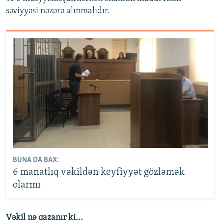
səviyyəsi nəzərə alınmalıdır.
BUNA DA BAX:
6 manatlıq vəkildən keyfiyyət gözləmək
olarmı
Vəkil nə qazanır ki...