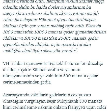
manat civarında olur), həmçinin vəkilin xidmət haqqı
ödənilməlidir, bu halda dövlət rüsumlarının bu
səviyyədə artırılması əhalinin əksəriyyətinin maddi
rifahı ilə uzlaşmır. Hökumət qiymətləndirilməyən
iddialar üçün çox yuxarı məbləğ təyin edib. Eləcə də
1000 manatdan 10000 manata qədər qiymətləndirilən
iddialar və 10000 manatdan 20000 manata qədər
qiymətləndirilən iddialar üçün nəzərdə tutulan
məbləğdə əhali üçün əlavə yük yaradır”.
VHİ rəhbəri qanunvericiliyə təklif olunan bir düzəlişə
də diqqət çəkir. Söhbət tərəfin və ya onun
nümayəndəsinin və ya vəkilinin 500 manata qədər
cərimələnməsindən gedir.
Azərbaycanda vəkillərin gəlirlərinin çox yuxarı
olmadığını vurğulayan Bəşir Süleymanlı 500 manata
kimi cərimələnmə riskinin onların fəaliyyəti üçün ciddi