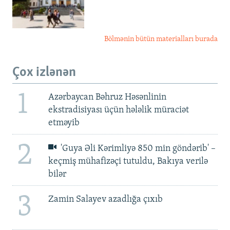
Bölmənin bütün materialları burada
Çox izlənən
1
Azərbaycan Bəhruz Həsənlinin
ekstradisiyası üçün hələlik müraciət
etməyib
2
'Guya Əli Kərimliyə 850 min göndərib' –
keçmiş mühafizəçi tutuldu, Bakıya verilə
bilər
3
Zamin Salayev azadlığa çıxıb