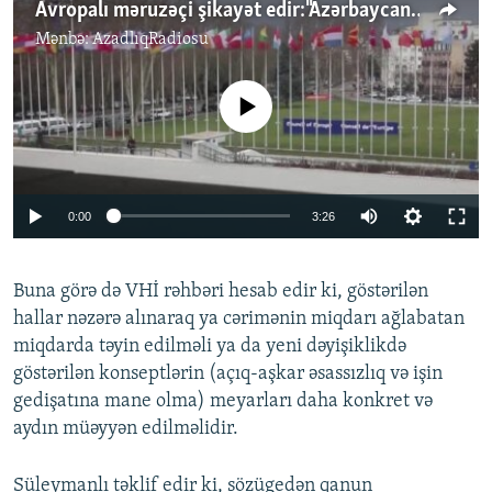
Avropalı məruzəçi şikayət edir:"Azərbaycan əməkdaşlıq etmir"
Mənbə:
AzadlıqRadiosu
No media source currently available
Auto
0:00
3:26
240p
Buna görə də VHİ rəhbəri hesab edir ki, göstərilən
360p
hallar nəzərə alınaraq ya cərimənin miqdarı ağlabatan
Auto
240p
360p
480p
480p
miqdarda təyin edilməli ya da yeni dəyişiklikdə
720p
göstərilən konseptlərin (açıq-aşkar əsassızlıq və işin
720p
1080p
gedişatına mane olma) meyarları daha konkret və
1080p
aydın müəyyən edilməlidir.
Süleymanlı təklif edir ki, sözügedən qanun