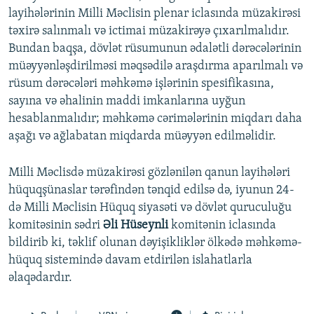
layihələrinin Milli Məclisin plenar iclasında müzakirəsi
təxirə salınmalı və ictimai müzakirəyə çıxarılmalıdır.
Bundan baqşa, dövlət rüsumunun ədalətli dərəcələrinin
müəyyənləşdirilməsi məqsədilə araşdırma aparılmalı və
rüsum dərəcələri məhkəmə işlərinin spesifikasına,
sayına və əhalinin maddi imkanlarına uyğun
hesablanmalıdır; məhkəmə cərimələrinin miqdarı daha
aşağı və ağlabatan miqdarda müəyyən edilməlidir.
Milli Məclisdə müzakirəsi gözlənilən qanun layihələri
hüquqşünaslar tərəfindən tənqid edilsə də, iyunun 24-
də Milli Məclisin Hüquq siyasəti və dövlət quruculuğu
komitəsinin sədri
Əli Hüseynli
komitənin iclasında
bildirib ki, təklif olunan dəyişikliklər ölkədə məhkəmə-
hüquq sistemində davam etdirilən islahatlarla
əlaqədardır.