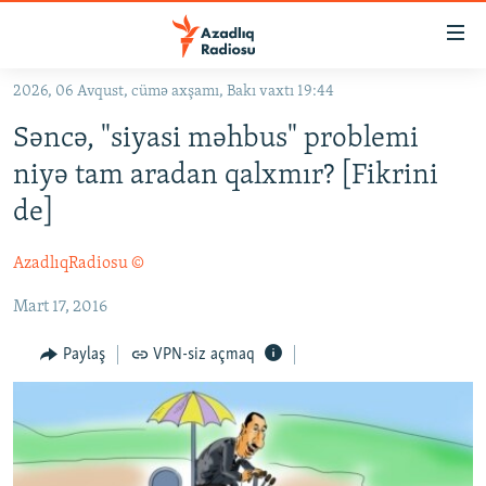
Keçid
linkləri
Əsas
2026, 06 Avqust, cümə axşamı, Bakı vaxtı 19:44
məzmuna
GÜNDƏM
Səncə, "siyasi məhbus" problemi
qayıt
#İZAHLA
Əsas
niyə tam aradan qalxmır? [Fikrini
KORRUPSIOMETR
naviqasiyaya
de]
qayıt
#ƏSLINDƏ
Axtarışa
AzadlıqRadiosu ©
FƏRQƏ BAX
keç
Mart 17, 2016
QANUNI DOĞRU
ARAŞDIRMA
Paylaş
VPN-siz açmaq
MULTIMEDIA
RADIO ARXIV
VIDEO
HAQQIMIZDA
FOTOQALEREYA
OXU ZALI