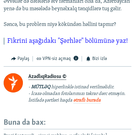
Əvvəllər də dəfələrlə əfv fərmanları olsa da, Azərbaycan
yenə də bu məsələdə beynəlxalq tənqidlərə tuş gəlir.
Səncə, bu problem niyə kökündən həllini tapmır?
Fikrini aşağıdakı "Şərhlər" bölümünə yaz!
Paylaş
VPN-siz açmaq
Bizi izlə
AzadlıqRadiosu ©
-
MÜTLƏQ
hiperlinklə istinad verilməlidir.
- İcazə olmadan fotolarımızı təkrar dərc etməyin.
İstifadə şərtləri haqda
ətraflı burada
Buna da bax: