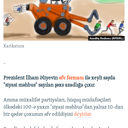
İNFOQRAFIKA
AZƏRBAYCAN ƏDƏBIYYATI KITABXANASI
MISSIYAMIZ
BIZI IZLƏ
KARIKATURA
İSLAM VƏ DEMOKRATIYA
PEŞƏ ETIKASI VƏ JURNALISTIKA STANDARTLARIMIZ
İZ - MƏDƏNIYYƏT PROQRAMI
MATERIALLARIMIZDAN ISTIFADƏ
AZADLIQRADIOSU MOBIL TELEFONUNUZDA
RFE/RL-in bütün saytları
Karikatura
BIZIMLƏ ƏLAQƏ
XƏBƏR BÜLLETENLƏRIMIZ
-
Prezident İlham Əliyevin
əfv fərmanı
ilə xeyli sayda
"siyasi məhbus" sayılan şəxs azadlığa çıxır.
Amma müxalifət partiyaları, hüquq müdafiəçiləri
ölkədəki 100-ə yaxın "siyasi məhbus"dan yalnız 10-dan
bir qədər çoxunun əfv edildiyini
deyirlər.