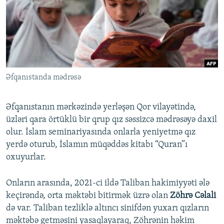
İNFOQRAFIKA
AZƏRBAYCAN ƏDƏBIYYATI KITABXANASI
MISSIYAMIZ
BIZI IZLƏ
KARIKATURA
İSLAM VƏ DEMOKRATIYA
PEŞƏ ETIKASI VƏ JURNALISTIKA STANDARTLARIMIZ
İZ - MƏDƏNIYYƏT PROQRAMI
MATERIALLARIMIZDAN ISTIFADƏ
AZADLIQRADIOSU MOBIL TELEFONUNUZDA
RFE/RL-in bütün saytları
Əfqanıstanda mədrəsə
BIZIMLƏ ƏLAQƏ
XƏBƏR BÜLLETENLƏRIMIZ
Əfqanıstanın mərkəzində yerləşən Qor vilayətində,
üzləri qara örtüklü bir qrup qız səssizcə mədrəsəyə daxil
olur. İslam seminariyasında onlarla yeniyetmə qız
yerdə oturub, İslamın müqəddəs kitabı “Quran”ı
oxuyurlar.
Onların arasında, 2021-ci ildə Taliban hakimiyyəti ələ
keçirəndə, orta məktəbi bitirmək üzrə olan
Zöhrə Cəlali
də var. Taliban tezliklə altıncı sinifdən yuxarı qızların
məktəbə getməsini yasaqlayaraq, Zöhrənin həkim