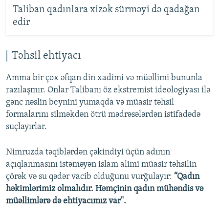
Taliban qadınlara xizək sürməyi də qadağan
edir
Təhsil ehtiyacı
Amma bir çox əfqan din xadimi və müəllimi bununla
razılaşmır. Onlar Talibanı öz ekstremist ideologiyası ilə
gənc nəslin beynini yumaqda və müasir təhsil
formalarını silməkdən ötrü mədrəsələrdən istifadədə
suçlayırlar.
Nimruzda təqiblərdən çəkindiyi üçün adının
açıqlanmasını istəməyən islam alimi müasir təhsilin
çörək və su qədər vacib olduğunu vurğulayır:
“Qadın
həkimlərimiz olmalıdır. Həmçinin qadın mühəndis və
müəllimlərə də ehtiyacımız var".