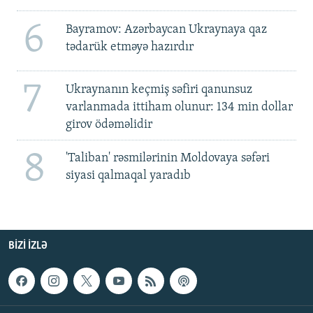
6
Bayramov: Azərbaycan Ukraynaya qaz
tədarük etməyə hazırdır
7
Ukraynanın keçmiş səfiri qanunsuz
varlanmada ittiham olunur: 134 min dollar
girov ödəməlidir
8
'Taliban' rəsmilərinin Moldovaya səfəri
siyasi qalmaqal yaradıb
BIZI IZLƏ