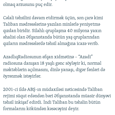
olmaq arzusunu puç edir.
Cəlali təhsilini davam etdirmək üçün, son çarə kimi
Taliban mədrəsələrinə yazılan minlərlə yeniyetmə
qızdan biridir. Silahlı qruplaşma 40 milyona yaxın
əhalisi olan Əfqanıstanda bütün yaş qruplarından
qızların mədrəsələrdə təhsil almağına icazə verib.
AzadlıqRadiosunun əfqan xidmətinə – “Azadi”
radiosuna danışan 18 yaşlı gənc söyləyir ki, normal
məktəblərin açılmasını, dinlə yanaşı, digər fənləri də
öyrənmək istəyirlər.
2001-ci ildə ABŞ-ın müdaxiləsi nəticəsində Taliban
rejimi süqut edəndən bəri Əfqanıstanda müasir dünyəvi
təhsil inkişaf edirdi. İndi Taliban bu təhslin bütün
formalarını kökündən kəsəcəyini deyir.