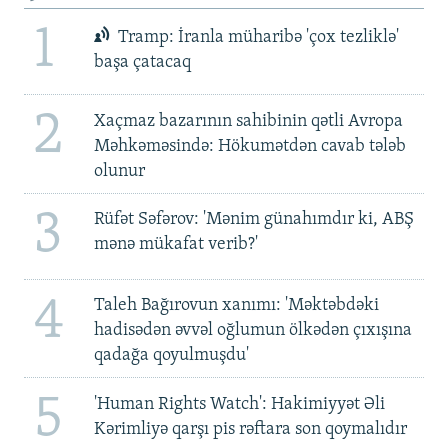
1
Tramp: İranla müharibə 'çox tezliklə'
başa çatacaq
2
Xaçmaz bazarının sahibinin qətli Avropa
Məhkəməsində: Hökumətdən cavab tələb
olunur
3
Rüfət Səfərov: 'Mənim günahımdır ki, ABŞ
mənə mükafat verib?'
4
Taleh Bağırovun xanımı: 'Məktəbdəki
hadisədən əvvəl oğlumun ölkədən çıxışına
qadağa qoyulmuşdu'
5
'Human Rights Watch': Hakimiyyət Əli
Kərimliyə qarşı pis rəftara son qoymalıdır