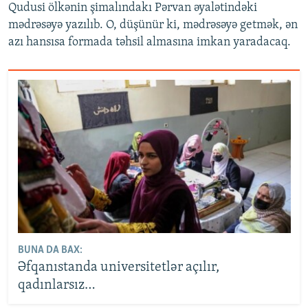
Qudusi ölkənin şimalındakı Pərvan əyalətindəki
mədrəsəyə yazılıb. O, düşünür ki, mədrəsəyə getmək, ən
azı hansısa formada təhsil almasına imkan yaradacaq.
BUNA DA BAX:
Əfqanıstanda universitetlər açılır,
qadınlarsız…