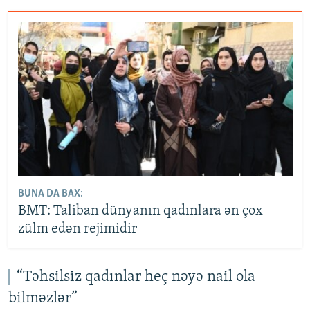
BUNA DA BAX:
BMT: Taliban dünyanın qadınlara ən çox
zülm edən rejimidir
“Təhsilsiz qadınlar heç nəyə nail ola
bilməzlər”