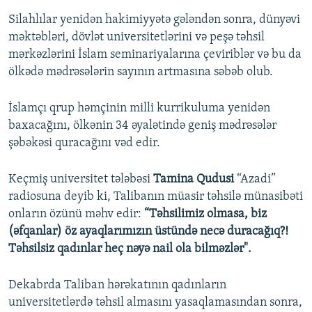
Silahlılar yenidən hakimiyyətə gələndən sonra, dünyəvi
məktəbləri, dövlət universitetlərini və peşə təhsil
mərkəzlərini İslam seminariyalarına çeviriblər və bu da
ölkədə mədrəsələrin sayının artmasına səbəb olub.
İslamçı qrup həmçinin milli kurrikuluma yenidən
baxacağını, ölkənin 34 əyalətində geniş mədrəsələr
şəbəkəsi quracağını vəd edir.
Keçmiş universitet tələbəsi
Tamina Qudusi
“Azadi”
radiosuna deyib ki, Talibanın müasir təhsilə münasibəti
onların özünü məhv edir:
“Təhsilimiz olmasa, biz
(əfqanlar) öz ayaqlarımızın üstündə necə duracağıq?!
Təhsilsiz qadınlar heç nəyə nail ola bilməzlər".
Dekabrda Taliban hərəkatının qadınların
universitetlərdə təhsil almasını yasaqlamasından sonra,