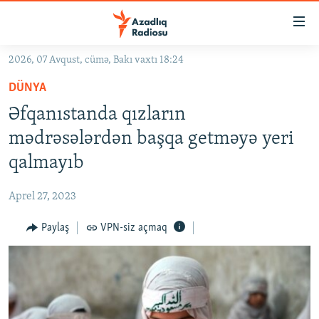
Keçid
linkləri
Əsas
2026, 07 Avqust, cümə, Bakı vaxtı 18:24
məzmuna
GÜNDƏM
DÜNYA
qayıt
#İZAHLA
Əsas
Əfqanıstanda qızların
KORRUPSIOMETR
naviqasiyaya
mədrəsələrdən başqa getməyə yeri
qayıt
#ƏSLINDƏ
qalmayıb
Axtarışa
FƏRQƏ BAX
keç
Aprel 27, 2023
QANUNI DOĞRU
Paylaş
VPN-siz açmaq
ARAŞDIRMA
MULTIMEDIA
RADIO ARXIV
VIDEO
HAQQIMIZDA
FOTOQALEREYA
OXU ZALI