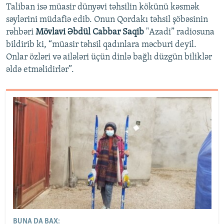
Taliban isə müasir dünyəvi təhsilin kökünü kəsmək
səylərini müdafiə edib. Onun Qordakı təhsil şöbəsinin
rəhbəri
Mövlavi Əbdül Cabbar Saqib
"Azadi” radiosuna
bildirib ki, “müasir təhsil qadınlara məcburi deyil.
Onlar özləri və ailələri üçün dinlə bağlı düzgün biliklər
əldə etməlidirlər”.
BUNA DA BAX: