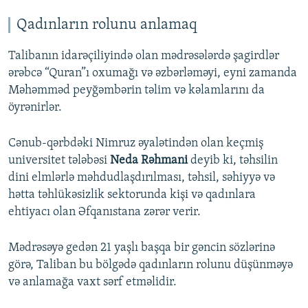
Qadınların rolunu anlamaq
Talibanın idarəçiliyində olan mədrəsələrdə şagirdlər
ərəbcə “Quran”ı oxumağı və əzbərləməyi, eyni zamanda
Məhəmməd peyğəmbərin təlim və kəlamlarını da
öyrənirlər.
Cənub-qərbdəki Nimruz əyalətindən olan keçmiş
universitet tələbəsi
Neda Rəhmani
deyib ki, təhsilin
dini elmlərlə məhdudlaşdırılması, təhsil, səhiyyə və
hətta təhlükəsizlik sektorunda kişi və qadınlara
ehtiyacı olan Əfqanıstana zərər verir.
Mədrəsəyə gedən 21 yaşlı başqa bir gəncin sözlərinə
görə, Taliban bu bölgədə qadınların rolunu düşünməyə
və anlamağa vaxt sərf etməlidir.