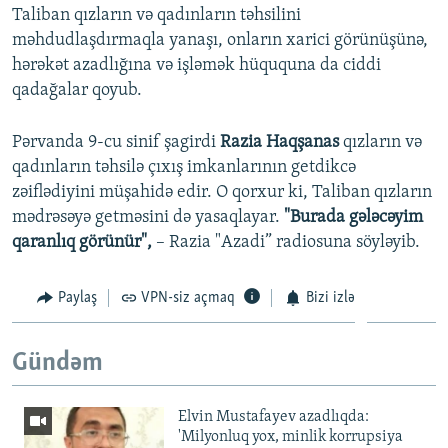
Taliban qızların və qadınların təhsilini
məhdudlaşdırmaqla yanaşı, onların xarici görünüşünə,
hərəkət azadlığına və işləmək hüququna da ciddi
qadağalar qoyub.
Pərvanda 9-cu sinif şagirdi
Razia Haqşanas
qızların və
qadınların təhsilə çıxış imkanlarının getdikcə
zəiflədiyini müşahidə edir. O qorxur ki, Taliban qızların
mədrəsəyə getməsini də yasaqlayar.
"Burada gələcəyim
qaranlıq görünür",
– Razia "Azadi” radiosuna söyləyib.
Paylaş
VPN-siz açmaq
Bizi izlə
Gündəm
Elvin Mustafayev azadlıqda:
'Milyonluq yox, minlik korrupsiya