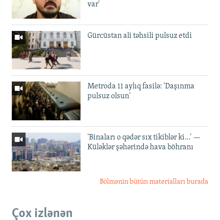
var'
Gürcüstan ali təhsili pulsuz etdi
Metroda 11 aylıq fasilə: 'Daşınma
pulsuz olsun'
'Binaları o qədər sıx tikiblər ki...' —
Küləklər şəhərində hava böhranı
Bölmənin bütün materialları burada
Çox izlənən