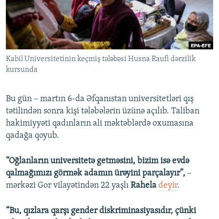
İNFOQRAFIKA
AZƏRBAYCAN ƏDƏBIYYATI KITABXANASI
MISSIYAMIZ
BIZI IZLƏ
KARIKATURA
İSLAM VƏ DEMOKRATIYA
PEŞƏ ETIKASI VƏ JURNALISTIKA STANDARTLARIMIZ
İZ - MƏDƏNIYYƏT PROQRAMI
MATERIALLARIMIZDAN ISTIFADƏ
Kabil Universitetinin keçmiş tələbəsi Husna Raufi dərzilik
AZADLIQRADIOSU MOBIL TELEFONUNUZDA
RFE/RL-in bütün saytları
kursunda
BIZIMLƏ ƏLAQƏ
XƏBƏR BÜLLETENLƏRIMIZ
Bu gün – martın 6-da Əfqanıstan universitetləri qış
tətilindən sonra kişi tələbələrin üzünə açılıb. Taliban
hakimiyyəti qadınların ali məktəblərdə oxumasına
qadağa qoyub.
“Oğlanların universitetə getməsini, bizim isə evdə
qalmağımızı görmək adamın ürəyini parçalayır”,
–
mərkəzi Gor vilayətindən 22 yaşlı
Rahela
deyir
.
“Bu, qızlara qarşı gender diskriminasiyasıdır, çünki