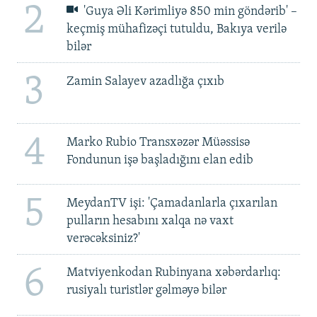
2
'Guya Əli Kərimliyə 850 min göndərib' –
keçmiş mühafizəçi tutuldu, Bakıya verilə
bilər
3
Zamin Salayev azadlığa çıxıb
4
Marko Rubio Transxəzər Müəssisə
Fondunun işə başladığını elan edib
5
MeydanTV işi: 'Çamadanlarla çıxarılan
pulların hesabını xalqa nə vaxt
verəcəksiniz?'
6
Matviyenkodan Rubinyana xəbərdarlıq:
rusiyalı turistlər gəlməyə bilər