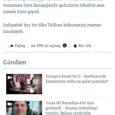
tanınması üzrə danışıqlarda qadınların təhsilini əsas
məsələ kimi qoyub.
İndiyədək heç bir ölkə Taliban hökumətini rəsmən
tanımayıb.
Paylaş
VPN-siz açmaq
Bizi izlə
Gündəm
Savaşsız keçən bir il - Azərbaycanla
Ermənistan sülhə nə qədər yaxındır?
'Guya Əli Kərimliyə 850 min
göndərib' – keçmiş mühafizəçi
tutuldu, Bakıya verilə bilər