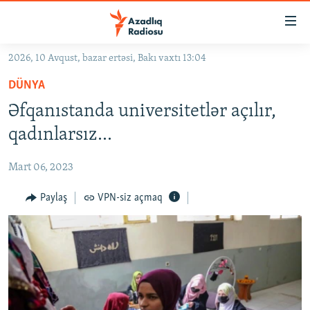
Keçid
linkləri
Əsas
2026, 10 Avqust, bazar ertəsi, Bakı vaxtı 13:04
məzmuna
GÜNDƏM
DÜNYA
qayıt
#İZAHLA
Əsas
Əfqanıstanda universitetlər açılır,
KORRUPSIOMETR
naviqasiyaya
qadınlarsız…
qayıt
#ƏSLINDƏ
Axtarışa
Mart 06, 2023
FƏRQƏ BAX
keç
QANUNI DOĞRU
Paylaş
VPN-siz açmaq
ARAŞDIRMA
MULTIMEDIA
RADIO ARXIV
VIDEO
HAQQIMIZDA
FOTOQALEREYA
OXU ZALI