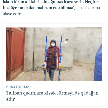
islam bizim ali təhsil almağımıza icazə verir. Heç kəs
bizi öyrənməkdən məhrum edə bilməz”,
– o, sözlərinə
əlavə edir.
BUNA DA BAX:
Taliban qadınlara xizək sürməyi də qadağan
edir