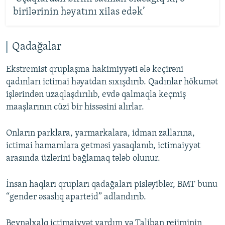
birilərinin həyatını xilas edək’
Qadağalar
Ekstremist qruplaşma hakimiyyəti ələ keçirəni
qadınları ictimai həyatdan sıxışdırıb. Qadınlar hökumət
işlərindən uzaqlaşdırılıb, evdə qalmaqla keçmiş
maaşlarının cüzi bir hissəsini alırlar.
Onların parklara, yarmarkalara, idman zallarına,
ictimai hamamlara getməsi yasaqlanıb, ictimaiyyət
arasında üzlərini bağlamaq tələb olunur.
İnsan haqları qrupları qadağaları pisləyiblər, BMT bunu
“gender əsaslıq aparteid” adlandırıb.
Beynəlxalq ictimaiyyət yardım və Taliban rejiminin