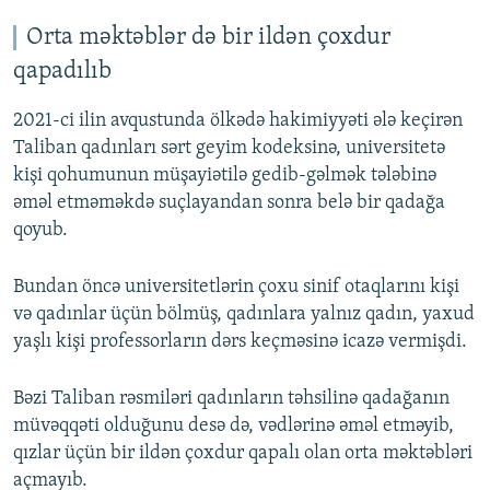
Orta məktəblər də bir ildən çoxdur
qapadılıb
2021-ci ilin avqustunda ölkədə hakimiyyəti ələ keçirən
Taliban qadınları sərt geyim kodeksinə, universitetə
kişi qohumunun müşayiətilə gedib-gəlmək tələbinə
əməl etməməkdə suçlayandan sonra belə bir qadağa
qoyub.
Bundan öncə universitetlərin çoxu sinif otaqlarını kişi
və qadınlar üçün bölmüş, qadınlara yalnız qadın, yaxud
yaşlı kişi professorların dərs keçməsinə icazə vermişdi.
Bəzi Taliban rəsmiləri qadınların təhsilinə qadağanın
müvəqqəti olduğunu desə də, vədlərinə əməl etməyib,
qızlar üçün bir ildən çoxdur qapalı olan orta məktəbləri
açmayıb.