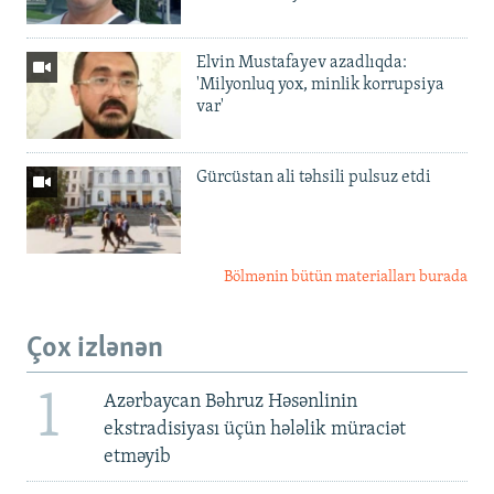
Elvin Mustafayev azadlıqda:
'Milyonluq yox, minlik korrupsiya
var'
Gürcüstan ali təhsili pulsuz etdi
Bölmənin bütün materialları burada
Çox izlənən
1
Azərbaycan Bəhruz Həsənlinin
ekstradisiyası üçün hələlik müraciət
etməyib