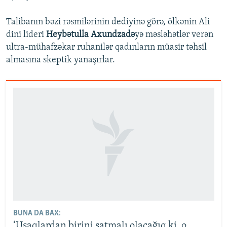
Talibanın bəzi rəsmilərinin dediyinə görə, ölkənin Ali
dini lideri
Heybətulla Axundzadə
yə məsləhətlər verən
ultra-mühafzəkar ruhanilər qadınların müasir təhsil
almasına skeptik yanaşırlar.
BUNA DA BAX:
‘Uşaqlardan birini satmalı olacağıq ki, o