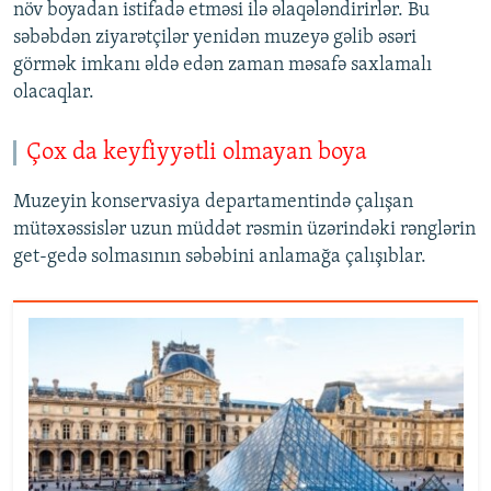
növ boyadan istifadə etməsi ilə əlaqələndirirlər. Bu
səbəbdən ziyarətçilər yenidən muzeyə gəlib əsəri
görmək imkanı əldə edən zaman məsafə saxlamalı
olacaqlar.
Çox da keyfiyyətli olmayan boya
Muzeyin konservasiya departamentində çalışan
mütəxəssislər uzun müddət rəsmin üzərindəki rənglərin
get-gedə solmasının səbəbini anlamağa çalışıblar.