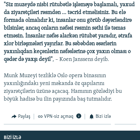
"Siz muzeydə nisbi rütubətlə işləməyə başlamalı, yaxud
da ziyarətçiləri rəsmdən … təcrid etməlisiniz. Bu elə
formada olmalıdır ki, insanlar onu görüb dəyərləndirə
bilsinlər, ancaq onların nəfəsi rəsmin səthi ilə təmas
etməsin. İnsanlar nəfəs alarkən rütubət yaradır, ətrafa
xlor birləşmələri yayırlar. Bu səbəbdən əsərlərin
yaxınlıqdan keçənlərin nəfəslərinə çox yaxın olması o
qədər də yaxşı deyil"
, – Koen Janssens deyib.
Munk Muzeyi tezliklə Oslo opera binasının
yaxınlığındakı yeni məkanda öz qapılarını
ziyarətçilərin üzünə açacaq. Hamının gözlədiyi bu
böyük hadisə bu ilin payızında baş tutmalıdır.
Paylaş
VPN-siz açmaq
Bizi izlə
BIZI IZLƏ