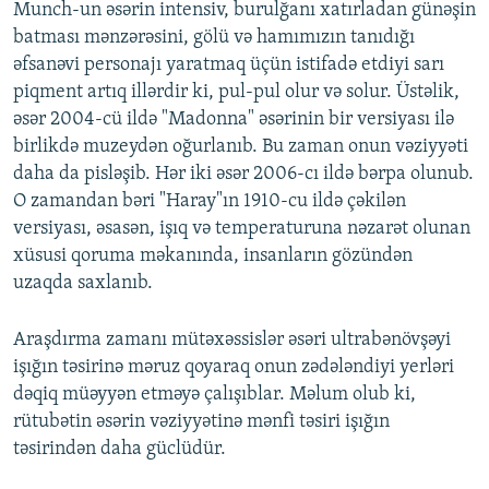
Munch-un əsərin intensiv, burulğanı xatırladan günəşin
batması mənzərəsini, gölü və hamımızın tanıdığı
əfsanəvi personajı yaratmaq üçün istifadə etdiyi sarı
piqment artıq illərdir ki, pul-pul olur və solur. Üstəlik,
əsər 2004-cü ildə "Madonna" əsərinin bir versiyası ilə
birlikdə muzeydən oğurlanıb. Bu zaman onun vəziyyəti
daha da pisləşib. Hər iki əsər 2006-cı ildə bərpa olunub.
O zamandan bəri "Haray"ın 1910-cu ildə çəkilən
versiyası, əsasən, işıq və temperaturuna nəzarət olunan
xüsusi qoruma məkanında, insanların gözündən
uzaqda saxlanıb.
Araşdırma zamanı mütəxəssislər əsəri ultrabənövşəyi
işığın təsirinə məruz qoyaraq onun zədələndiyi yerləri
dəqiq müəyyən etməyə çalışıblar. Məlum olub ki,
rütubətin əsərin vəziyyətinə mənfi təsiri işığın
təsirindən daha güclüdür.