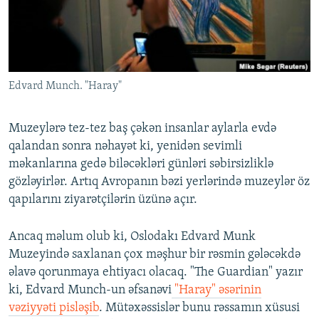
İNFOQRAFIKA
AZƏRBAYCAN ƏDƏBIYYATI KITABXANASI
MISSIYAMIZ
BIZI IZLƏ
KARIKATURA
İSLAM VƏ DEMOKRATIYA
PEŞƏ ETIKASI VƏ JURNALISTIKA STANDARTLARIMIZ
İZ - MƏDƏNIYYƏT PROQRAMI
MATERIALLARIMIZDAN ISTIFADƏ
Edvard Munch. "Haray"
AZADLIQRADIOSU MOBIL TELEFONUNUZDA
RFE/RL-in bütün saytları
BIZIMLƏ ƏLAQƏ
Muzeylərə tez-tez baş çəkən insanlar aylarla evdə
XƏBƏR BÜLLETENLƏRIMIZ
qalandan sonra nəhayət ki, yenidən sevimli
məkanlarına gedə biləcəkləri günləri səbirsizliklə
gözləyirlər. Artıq Avropanın bəzi yerlərində muzeylər öz
qapılarını ziyarətçilərin üzünə açır.
Ancaq məlum olub ki, Oslodakı Edvard Munk
Muzeyində saxlanan çox məşhur bir rəsmin gələcəkdə
əlavə qorunmaya ehtiyacı olacaq. "The Guardian" yazır
ki, Edvard Munch-un əfsanəvi
"Haray" əsərinin
vəziyyəti pisləşib
. Mütəxəssislər bunu rəssamın xüsusi