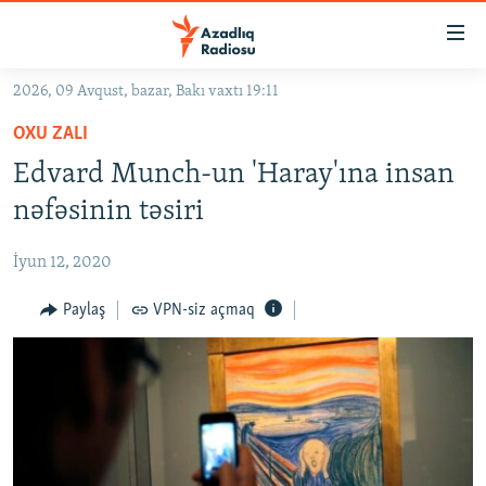
Keçid
linkləri
Əsas
2026, 09 Avqust, bazar, Bakı vaxtı 19:11
məzmuna
GÜNDƏM
OXU ZALI
qayıt
#İZAHLA
Əsas
Edvard Munch-un 'Haray'ına insan
KORRUPSIOMETR
naviqasiyaya
nəfəsinin təsiri
qayıt
#ƏSLINDƏ
Axtarışa
İyun 12, 2020
FƏRQƏ BAX
keç
QANUNI DOĞRU
Paylaş
VPN-siz açmaq
ARAŞDIRMA
MULTIMEDIA
RADIO ARXIV
VIDEO
HAQQIMIZDA
FOTOQALEREYA
OXU ZALI