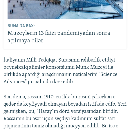
BUNA DA BAX:
Muzeylərin 13 faizi pandemiyadan sonra
açılmaya bilər
İtaliyanın Milli Tədqiqat Şurasının rəhbərlik etdiyi
beynəlxalq alimlər konsorsiumu Munk Muzeyi ilə
birlikdə apardığı araşdırmanın nəticələrini "Science
Advances" jurnalında dərc edib.
Sən demə, rəssam 1910-cu ildə bu rəsmi çəkərkən o
qədər də keyfiyyətli olmayan boyadan istifadə edib. Yeri
gəlmişkən, bu, "Haray"ın dörd versiyasından biridir.
Rəssamın bu əsər üçün seçdiyi kadmium sulfat sarı
piqmentinin təmiz olmadığı müəyyən edilib. Bu isə o