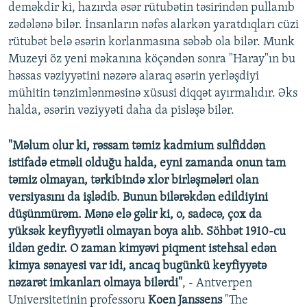
deməkdir ki, hazırda əsər rütubətin təsirindən pullanıb
zədələnə bilər. İnsanların nəfəs alarkən yaratdıqları cüzi
rütubət belə əsərin korlanmasına səbəb ola bilər. Munk
Muzeyi öz yeni məkanına köçəndən sonra "Haray"ın bu
həssas vəziyyətini nəzərə alaraq əsərin yerləşdiyi
mühitin tənzimlənməsinə xüsusi diqqət ayırmalıdır. Əks
halda, əsərin vəziyyəti daha da pisləşə bilər.
"Məlum olur ki, rəssam təmiz kadmium sulfiddən
istifadə etməli olduğu halda, eyni zamanda onun tam
təmiz olmayan, tərkibində xlor birləşmələri olan
versiyasını da işlədib. Bunun bilərəkdən edildiyini
düşünmürəm. Mənə elə gəlir ki, o, sadəcə, çox da
yüksək keyfiyyətli olmayan boya alıb. Söhbət 1910-cu
ildən gedir. O zaman kimyəvi piqment istehsal edən
kimya sənayesi var idi, ancaq bugünkü keyfiyyətə
nəzarət imkanları olmaya bilərdi"
, - Antverpen
Universitetinin professoru
Koen Janssens
"The