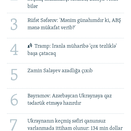
bilər
3
Rüfət Səfərov: 'Mənim günahımdır ki, ABŞ
mənə mükafat verib?'
4
Tramp: İranla müharibə 'çox tezliklə'
başa çatacaq
5
Zamin Salayev azadlığa çıxıb
6
Bayramov: Azərbaycan Ukraynaya qaz
tədarük etməyə hazırdır
7
Ukraynanın keçmiş səfiri qanunsuz
varlanmada ittiham olunur: 134 min dollar