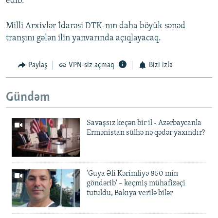
edib.
Milli Arxivlər İdarəsi DTK-nın daha böyük sənəd
tranşını gələn ilin yanvarında açıqlayacaq.
Paylaş
VPN-siz açmaq
Bizi izlə
Gündəm
Savaşsız keçən bir il - Azərbaycanla
Ermənistan sülhə nə qədər yaxındır?
'Guya Əli Kərimliyə 850 min
göndərib' – keçmiş mühafizəçi
tutuldu, Bakıya verilə bilər