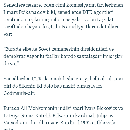
Sənədlərə nəzarət edən elmi komissiyanın üzvlərindən
Ilmars Poikans deyib ki, sənədlərdə DTK agentləri
tərəfindən toplanmış informasiyalar və bu təşkilat
tərəfindən həyata keçirilmiş əməliyyatların detalları
var:
"Burada əlbəttə Sovet zəmanəsinin dissidentləri və
demokratiyayönlü fəallar barədə saxtalaşdırılmış işlər
də var”.
Sənədlərdən DTK ilə əməkdaşlıq etdiyi bəlli olanlardan
biri də ölkənin iki dəfə baş naziri olmuş Ivars
Godmanis-dir.
Burada Ali Məhkəmənin indiki sədri Ivars Bickovics və
Latviya Roma Katolik Kilsəsinin kardinalı Julijans
Vaivods-un da adları var. Kardinal 1991-ci ildə vəfat