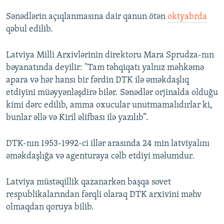
Sənədlərin açıqlanmasına dair qanun ötən
oktyabrda
qəbul edilib.
Latviya Milli Arxivlərinin direktoru Mara Sprudza-nın
bəyanatında deyilir: "Tam təhqiqatı yalnız məhkəmə
apara və hər hansı bir fərdin DTK ilə əməkdaşlıq
etdiyini müəyyənləşdirə bilər. Sənədlər orjinalda olduğu
kimi dərc edilib, amma oxucular unutmamalıdırlar ki,
bunlar əllə və Kiril əlifbası ilə yazılıb”.
DTK-nın 1953-1992-ci illər arasında 24 min latviyalını
əməkdaşlığa və agenturaya cəlb etdiyi məlumdur.
Latviya müstəqillik qazanarkən başqa sovet
respublikalarından fərqli olaraq DTK arxivini məhv
olmaqdan qoruya bilib.