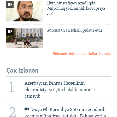
Elvin Mustafayev azadlıqda:
'Milyonluq yox, minlik korrupsiya
var'
Gürcüstan ali təhsili pulsuz etdi
Bölmənin bütün materialları burada
Çox izlənən
1
Azərbaycan Bəhruz Həsənlinin
ekstradisiyası üçün hələlik müraciət
etməyib
2
'Guya Əli Kərimliyə 850 min göndərib' –
keçmiş mühafizəçi tutuldu, Bakıya verilə