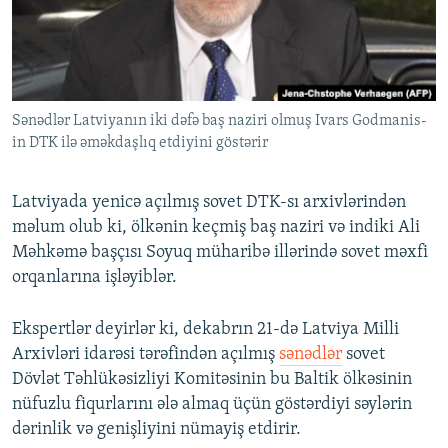
İNFOQRAFIKA
AZƏRBAYCAN ƏDƏBIYYATI KITABXANASI
MISSIYAMIZ
BIZI IZLƏ
KARIKATURA
İSLAM VƏ DEMOKRATIYA
PEŞƏ ETIKASI VƏ JURNALISTIKA STANDARTLARIMIZ
İZ - MƏDƏNIYYƏT PROQRAMI
MATERIALLARIMIZDAN ISTIFADƏ
Sənədlər Latviyanın iki dəfə baş naziri olmuş Ivars Godmanis-
AZADLIQRADIOSU MOBIL TELEFONUNUZDA
RFE/RL-in bütün saytları
in DTK ilə əməkdaşlıq etdiyini göstərir
BIZIMLƏ ƏLAQƏ
XƏBƏR BÜLLETENLƏRIMIZ
Latviyada yenicə açılmış sovet DTK-sı arxivlərindən
məlum olub ki, ölkənin keçmiş baş naziri və indiki Ali
Məhkəmə başçısı Soyuq müharibə illərində sovet məxfi
orqanlarına işləyiblər.
Ekspertlər deyirlər ki, dekabrın 21-də Latviya Milli
Arxivləri idarəsi tərəfindən açılmış
sənədlər
sovet
Dövlət Təhlükəsizliyi Komitəsinin bu Baltik ölkəsinin
nüfuzlu fiqurlarını ələ almaq üçün göstərdiyi səylərin
dərinlik və genişliyini nümayiş etdirir.