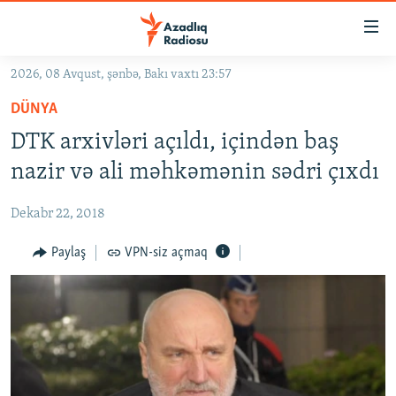
Keçid
linkləri
Əsas
2026, 08 Avqust, şənbə, Bakı vaxtı 23:57
məzmuna
GÜNDƏM
DÜNYA
qayıt
#İZAHLA
Əsas
DTK arxivləri açıldı, içindən baş
KORRUPSIOMETR
naviqasiyaya
nazir və ali məhkəmənin sədri çıxdı
qayıt
#ƏSLINDƏ
Axtarışa
Dekabr 22, 2018
FƏRQƏ BAX
keç
QANUNI DOĞRU
Paylaş
VPN-siz açmaq
ARAŞDIRMA
MULTIMEDIA
RADIO ARXIV
VIDEO
HAQQIMIZDA
FOTOQALEREYA
OXU ZALI