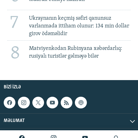
7
Ukraynanın keçmiş səfiri qanunsuz
varlanmada ittiham olunur: 134 min dollar
girov ödəməlidir
8
Matviyenkodan Rubinyana xəbərdarlıq:
rusiyalı turistlər gəlməyə bilər
BIZI IZLƏ
MƏLUMAT
AzadlıqRadiosu © 2026 Inc. | Bütün hüquqlar qorunur