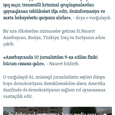
işıq saçır, transmilli kriminal qruplaşmalardan
qaynaqlanan təhlükələri ifşa edir, dezinformasiya və
saxta hekayələrin qarşısını alırlar»
, - deyə o vurğulayıb.
Bir sıra ölkələrdən nümunələr gətirən H.Nauert
Azərbaycan, Rusiya, Türkiyə, İraq və Suriyanın adını
çəkib.
«Azərbaycanda 10 jurnalistdən 9-na edilən fiziki
hücum cəzasız qalır»
, - Nauert bildirib.
O vurğulayıb ki, müstəqil jurnalistlərin səyləri dünya
boyu demokratiyanı dəstəkləməkdən əlavə, Amerika
daxilində də demokratiyanın sağlam rol oynamasına
vasitəçilik edir.