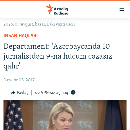
Keçid
linkləri
Əsas
2026, 09 Avqust, bazar, Bakı vaxtı 04:17
məzmuna
GÜNDƏM
INSAN HAQLARI
qayıt
#İZAHLA
Əsas
Departament: 'Azərbaycanda 10
KORRUPSIOMETR
naviqasiyaya
jurnalistdən 9-na hücum cəzasız
qayıt
#ƏSLINDƏ
qalır'
Axtarışa
FƏRQƏ BAX
keç
Noyabr 03, 2017
QANUNI DOĞRU
Paylaş
VPN-siz açmaq
ARAŞDIRMA
MULTIMEDIA
RADIO ARXIV
VIDEO
HAQQIMIZDA
FOTOQALEREYA
OXU ZALI