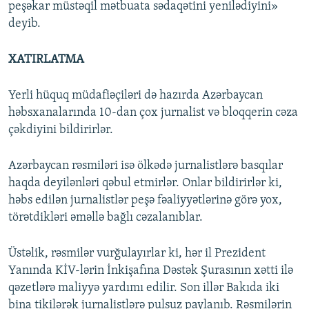
peşəkar müstəqil mətbuata sədaqətini yenilədiyini»
deyib.
XATIRLATMA
Yerli hüquq müdafiəçiləri də hazırda Azərbaycan
həbsxanalarında 10-dan çox jurnalist və bloqqerin cəza
çəkdiyini bildirirlər.
Azərbaycan rəsmiləri isə ölkədə jurnalistlərə basqılar
haqda deyilənləri qəbul etmirlər. Onlar bildirirlər ki,
həbs edilən jurnalistlər peşə fəaliyyətlərinə görə yox,
törətdikləri əməllə bağlı cəzalanıblar.
Üstəlik, rəsmilər vurğulayırlar ki, hər il Prezident
Yanında KİV-lərin İnkişafına Dəstək Şurasının xətti ilə
qəzetlərə maliyyə yardımı edilir. Son illər Bakıda iki
bina tikilərək jurnalistlərə pulsuz paylanıb. Rəsmilərin