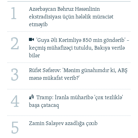
1
Azərbaycan Bəhruz Həsənlinin
ekstradisiyası üçün hələlik müraciət
etməyib
2
'Guya Əli Kərimliyə 850 min göndərib' –
keçmiş mühafizəçi tutuldu, Bakıya verilə
bilər
3
Rüfət Səfərov: 'Mənim günahımdır ki, ABŞ
mənə mükafat verib?'
4
Tramp: İranla müharibə 'çox tezliklə'
başa çatacaq
5
Zamin Salayev azadlığa çıxıb