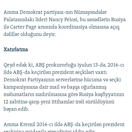
Amma Demokrat partiyası-nın Nümayəndələr
Palatasındakı lideri Nancy Pelosi, bu sənədlərin Rusiya
ilə Carter Page arasında koordinasiya olmasına açıq
dəlillər olduğunu deyir.
Xatırlatma
Qeyd edək ki, ABŞ prokurorluğu iyulun 13-də, 2016-cı
ildə ABŞ-da keçirilən prezident seçkiləri vaxtı
Demokrat Partiyasının serverlərinə hücuma və seçki
kampaniyasına dair mail və başqa oğurlanmış
məlumatların sızdırılmasına görə Rusiya kəşfiyyatının
12 zabitinə qarşı yeni ittihamlar irəli sürüldüyünü
bəyan edib.
Amma Kremil 2016-cı ildə ABŞ-da keçirilən prezident