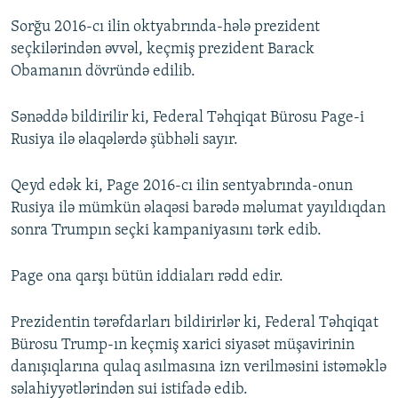
Sorğu 2016-cı ilin oktyabrında-hələ prezident
seçkilərindən əvvəl, keçmiş prezident Barack
Obamanın dövründə edilib.
Sənəddə bildirilir ki, Federal Təhqiqat Bürosu Page-i
Rusiya ilə əlaqələrdə şübhəli sayır.
Qeyd edək ki, Page 2016-cı ilin sentyabrında-onun
Rusiya ilə mümkün əlaqəsi barədə məlumat yayıldıqdan
sonra Trumpın seçki kampaniyasını tərk edib.
Page ona qarşı bütün iddiaları rədd edir.
Prezidentin tərəfdarları bildirirlər ki, Federal Təhqiqat
Bürosu Trump-ın keçmiş xarici siyasət müşavirinin
danışıqlarına qulaq asılmasına izn verilməsini istəməklə
səlahiyyətlərindən sui istifadə edib.