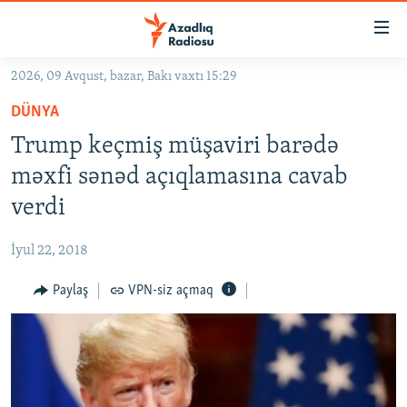
Keçid
linkləri
Əsas
2026, 09 Avqust, bazar, Bakı vaxtı 15:29
məzmuna
GÜNDƏM
DÜNYA
qayıt
#İZAHLA
Əsas
Trump keçmiş müşaviri barədə
KORRUPSIOMETR
naviqasiyaya
məxfi sənəd açıqlamasına cavab
qayıt
#ƏSLINDƏ
verdi
Axtarışa
FƏRQƏ BAX
keç
İyul 22, 2018
QANUNI DOĞRU
Paylaş
VPN-siz açmaq
ARAŞDIRMA
MULTIMEDIA
RADIO ARXIV
VIDEO
HAQQIMIZDA
FOTOQALEREYA
OXU ZALI