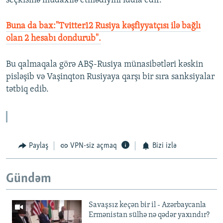
seçkisinə müdaxilə etmədiyini iddia edir.
Buna da bax:"Tvitter12 Rusiya kəşfiyyatçısı ilə bağlı
olan 2 hesabı dondurub".
Bu qalmaqala görə ABŞ-Rusiya münasibətləri kəskin
pisləşib və Vaşinqton Rusiyaya qarşı bir sıra sanksiyalar
tətbiq edib.
Paylaş
VPN-siz açmaq
Bizi izlə
Gündəm
Savaşsız keçən bir il - Azərbaycanla
Ermənistan sülhə nə qədər yaxındır?