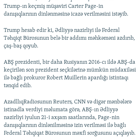
Trump-ın keçmiş müşaviri Carter Page-in
danışıqlarının dinlənməsinə icazə verilməsini istəyib.
Trump hesab edir ki, Ədliyyə nazirliyi ilə Federal
Təhqiqt Bürosunun belə bir addımı məhkəməni azdırıb,
çaş-baş qoyub.
ABŞ prezidenti, bir daha Rusiyanın 2016-cı ildə ABŞ-da
keçirilən son prezident seçkilərinə mümkün müdaxiləsi
ilə bağlı prokuror Robert Muillerin apardığı istintaqı
tənqid edib.
AzadllıqRadiosunun Reuters, CNN və digər mənbələrə
istinadla verdiyi məlumata görə, ABŞ-ın Ədliyyə
nazirliyi iyulun 21-i axşam saatlarında, Page-nin
danışıqlarının dinlənilməsinə izin verilməsi ilə bağlı
Federal Təhqiqat Bürosunun məxfi sorğusunu açıqlayıb.