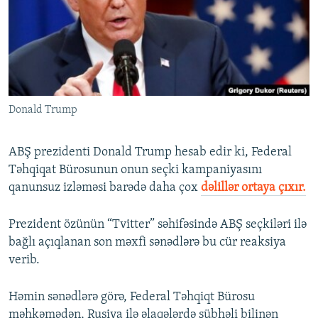
İNFOQRAFIKA
AZƏRBAYCAN ƏDƏBIYYATI KITABXANASI
MISSIYAMIZ
BIZI IZLƏ
KARIKATURA
İSLAM VƏ DEMOKRATIYA
PEŞƏ ETIKASI VƏ JURNALISTIKA STANDARTLARIMIZ
İZ - MƏDƏNIYYƏT PROQRAMI
MATERIALLARIMIZDAN ISTIFADƏ
AZADLIQRADIOSU MOBIL TELEFONUNUZDA
RFE/RL-in bütün saytları
Donald Trump
BIZIMLƏ ƏLAQƏ
XƏBƏR BÜLLETENLƏRIMIZ
ABŞ prezidenti Donald Trump hesab edir ki, Federal
Təhqiqat Bürosunun onun seçki kampaniyasını
qanunsuz izləməsi barədə daha çox
dəlillər ortaya çıxır.
Prezident özünün “Tvitter” səhifəsində ABŞ seçkiləri ilə
bağlı açıqlanan son məxfi sənədlərə bu cür reaksiya
verib.
Həmin sənədlərə görə, Federal Təhqiqt Bürosu
məhkəmədən, Rusiya ilə əlaqələrdə şübhəli bilinən