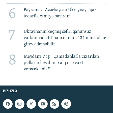
6
Bayramov: Azərbaycan Ukraynaya qaz
tədarük etməyə hazırdır
7
Ukraynanın keçmiş səfiri qanunsuz
varlanmada ittiham olunur: 134 min dollar
girov ödəməlidir
8
MeydanTV işi: 'Çamadanlarla çıxarılan
pulların hesabını xalqa nə vaxt
verəcəksiniz?'
BIZI IZLƏ