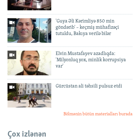
'Guya Əli Kərimliyə 850 min
göndərib' – keçmiş mühafizəçi
tutuldu, Bakıya verilə bilər
Elvin Mustafayev azadlıqda:
'Milyonluq yox, minlik korrupsiya
var'
Gürcüstan ali təhsili pulsuz etdi
Bölmənin bütün materialları burada
Çox izlənən