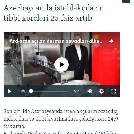
Azərbaycanda istehlakçıların
tibbi xərcləri 25 faiz artıb
Ard-arda açılan dərman zavodları ölkənin tələbatını ödəyirmi?
No media source currently available
Auto
0:00
5:23
240p
Son bir ildə Azərbaycanda istehlakçıların
360p
əczaçılıq
məhsulları və tibbi ləvazimatlara çəkdiyi xərc 24,9
480p
Auto
240p
360p
480p
faiz artıb.
720p