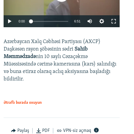
Auto
0:00
6:51
240p
Azərbaycan Xalq Cəbhəsi Partiyası (AXCP)
360p
Daşkəsən rayon şöbəsinin sədri
Sahib
480p
Auto
240p
360p
480p
Məmmədzadə
nin 10 saylı Cəzaçəkmə
720p
Müəssisəsində cərimə kamerasına (kars) salındığı
720p
1080p
və buna etiraz olaraq aclıq aksiyasına başladığı
1080p
bildirilir.
Ətraflı burada oxuyun
Paylaş
PDF
VPN-siz açmaq