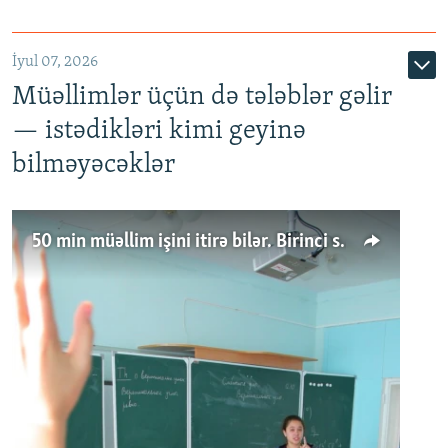
İyul 07, 2026
Müəllimlər üçün də tələblər gəlir
— istədikləri kimi geyinə
bilməyəcəklər
50 min müəllim işini itirə bilər. Birinci sinfə gedənlər azalır