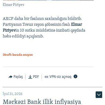
Elmar Piriyev
AXCP daha bir fəalının saxlandığını bildirib.
Partiyanın Tovuz rayon şöbəsinin fəalı
Elmar
Piriyev
in 10 sutka müddətinə inzibati qaydada
həbs edildiyi açıqlanıb.
Ətraflı burada oxuyun
Paylaş
PDF
VPN-siz açmaq
İyul 31, 2026
Mərkəzi Bank illik inflyasiya