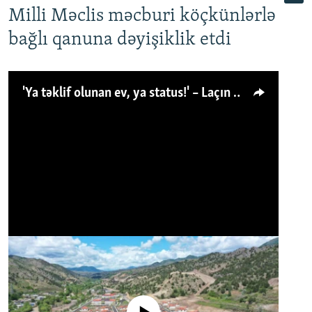
Milli Məclis məcburi köçkünlərlə
bağlı qanuna dəyişiklik etdi
'Ya təklif olunan ev, ya status!' – Laçın köçkünü: 'Laçından başqa heç hara!'