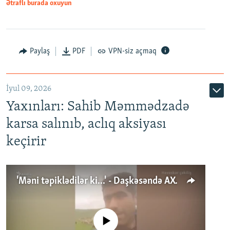
Ətraflı burada oxuyun
Paylaş
PDF
VPN-siz açmaq
İyul 09, 2026
Yaxınları: Sahib Məmmədzadə
karsa salınıb, aclıq aksiyası
keçirir
'Məni təpiklədilər ki...' - Daşkəsəndə AXCP fəalının yaxınları onun həbsinə etiraz edirlər
No media source currently available