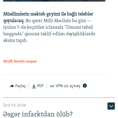
240p
Müəllimlərin məktəb geyimi ilə bağlı tələblər
360p
qoyulacaq.
Bu qərar Milli Məclisin bu gün —
480p
iyulun 7-də keçirilən iclasında "Ümumi təhsil
720p
haqqında" qanuna təklif edilən dəyişikliklərdə
əksini tapıb.
1080p
Ətraflı burada oxuyun
Auto
240p
360p
480p
Paylaş
PDF
VPN-siz açmaq
720p
1080p
İyul 03, 2026
Əsgər infarktdan ölüb?