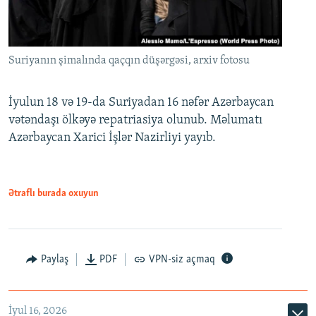
Suriyanın şimalında qaçqın düşərgəsi, arxiv fotosu
İyulun 18 və 19-da Suriyadan 16 nəfər Azərbaycan
vətəndaşı ölkəyə repatriasiya olunub. Məlumatı
Azərbaycan Xarici İşlər Nazirliyi yayıb.
Ətraflı burada oxuyun
Paylaş
PDF
VPN-siz açmaq
İyul 16, 2026