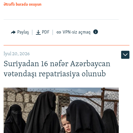
1080p
Ətraflı burada oxuyun
Paylaş
PDF
VPN-siz açmaq
İyul 20, 2026
Auto
240p
360p
480p
Suriyadan 16 nəfər Azərbaycan
720p
1080p
vətəndaşı repatriasiya olunub