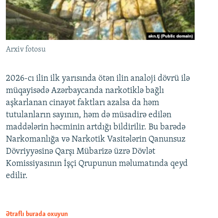
Arxiv fotosu
2026-cı ilin ilk yarısında ötən ilin analoji dövrü ilə
müqayisədə Azərbaycanda narkotiklə bağlı
aşkarlanan cinayət faktları azalsa da həm
tutulanların sayının, həm də müsadirə edilən
maddələrin həcminin artdığı bildirilir. Bu barədə
Narkomanlığa və Narkotik Vasitələrin Qanunsuz
Dövriyyəsinə Qarşı Mübarizə üzrə Dövlət
Komissiyasının İşçi Qrupunun məlumatında qeyd
edilir.
Ətraflı burada oxuyun