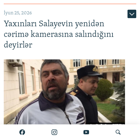
İyun 25, 2026
Yaxınları Salayevin yenidən
cərimə kamerasına salındığını
deyirlər
Zamin Salayev