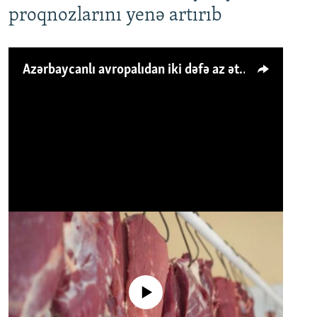
proqnozlarını yenə artırıb
Azərbaycanlı avropalıdan iki dəfə az ət yeyir, amma... 'Qiymət artımı qaçılmazdır'
No media source currently available