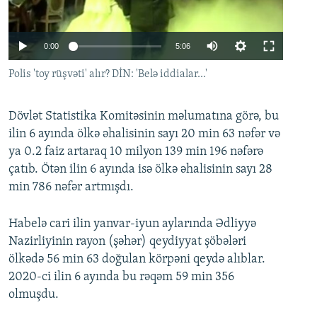
İNFOQRAFIKA
AZƏRBAYCAN ƏDƏBIYYATI KITABXANASI
MISSIYAMIZ
BIZI IZLƏ
KARIKATURA
İSLAM VƏ DEMOKRATIYA
PEŞƏ ETIKASI VƏ JURNALISTIKA STANDARTLARIMIZ
Auto
0:00
5:06
İZ - MƏDƏNIYYƏT PROQRAMI
MATERIALLARIMIZDAN ISTIFADƏ
240p
Polis 'toy rüşvəti' alır? DİN: 'Belə iddialar...'
AZADLIQRADIOSU MOBIL TELEFONUNUZDA
RFE/RL-in bütün saytları
360p
BIZIMLƏ ƏLAQƏ
Dövlət Statistika Komitəsinin məlumatına görə, bu
480p
Auto
240p
360p
480p
ilin 6 ayında ölkə əhalisinin sayı 20 min 63 nəfər və
XƏBƏR BÜLLETENLƏRIMIZ
720p
ya 0.2 faiz artaraq 10 milyon 139 min 196 nəfərə
720p
1080p
1080p
çatıb. Ötən ilin 6 ayında isə ölkə əhalisinin sayı 28
min 786 nəfər artmışdı.
Habelə cari ilin yanvar-iyun aylarında Ədliyyə
Nazirliyinin rayon (şəhər) qeydiyyat şöbələri
ölkədə 56 min 63 doğulan körpəni qeydə alıblar.
2020-ci ilin 6 ayında bu rəqəm 59 min 356
olmuşdu.