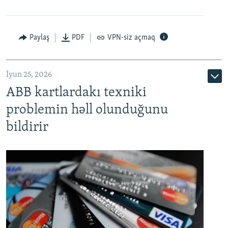
Auto
240p
360p
480p
Paylaş
PDF
VPN-siz açmaq
720p
1080p
İyun 25, 2026
ABB kartlardakı texniki
problemin həll olunduğunu
bildirir