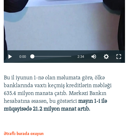
Auto
0:00
2:34
240p
Bu il iyunun 1-nə olan məlumata görə, ölkə
360p
banklarında vaxtı keçmiş kreditlərin məbləği
480p
635.4 milyon manata çatıb. Mərkəzi Bankın
720p
hesabatına əsasən, bu göstərici
mayın 1-i ilə
müqayisədə 21.2 milyon manat artıb.
1080p
Ətraflı burada oxuyun