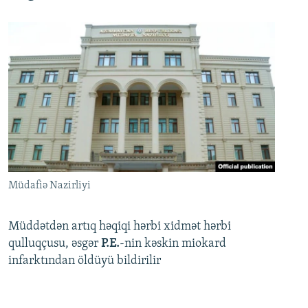
Müdafiə Nazirliyi
Müddətdən artıq həqiqi hərbi xidmət hərbi
qulluqçusu, əsgər
P.E.
-nin kəskin miokard
infarktından öldüyü bildirilir