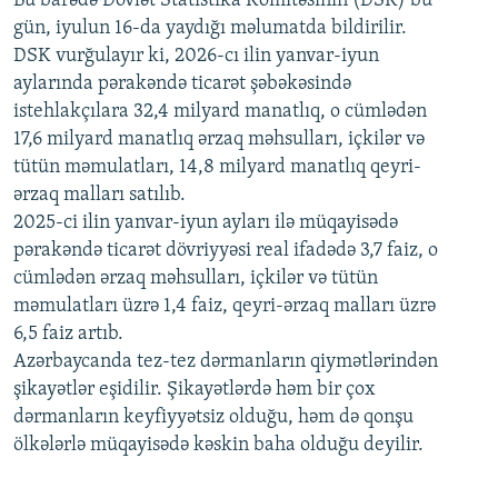
Bu barədə Dövlət Statistika Komitəsinin (DSK) bu
720p
1080p
gün, iyulun 16-da yaydığı məlumatda bildirilir.
1080p
DSK vurğulayır ki, 2026-cı ilin yanvar-iyun
aylarında pərakəndə ticarət şəbəkəsində
istehlakçılara 32,4 milyard manatlıq, o cümlədən
17,6 milyard manatlıq ərzaq məhsulları, içkilər və
tütün məmulatları, 14,8 milyard manatlıq qeyri-
ərzaq malları satılıb.
2025-ci ilin yanvar-iyun ayları ilə müqayisədə
pərakəndə ticarət dövriyyəsi real ifadədə 3,7 faiz, o
cümlədən ərzaq məhsulları, içkilər və tütün
məmulatları üzrə 1,4 faiz, qeyri-ərzaq malları üzrə
6,5 faiz artıb.
Azərbaycanda tez-tez dərmanların qiymətlərindən
şikayətlər eşidilir. Şikayətlərdə həm bir çox
dərmanların keyfiyyətsiz olduğu, həm də qonşu
ölkələrlə müqayisədə kəskin baha olduğu deyilir.