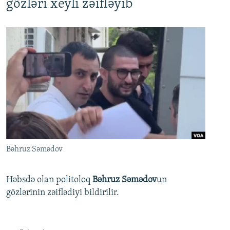
gözləri xeyli zəifləyib
Bəhruz Səmədov
Həbsdə olan politoloq
Bəhruz Səmədov
un
gözlərinin zəiflədiyi bildirilir.