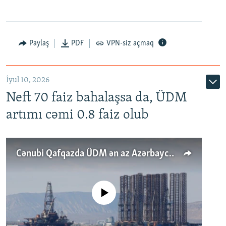
Paylaş
PDF
VPN-siz açmaq
İyul 10, 2026
Neft 70 faiz bahalaşsa da, ÜDM
artımı cəmi 0.8 faiz olub
Cənubi Qafqazda ÜDM ən az Azərbaycanda artır: Qonşuları niyə Bakını qabaqlaya bilir?
No media source currently available