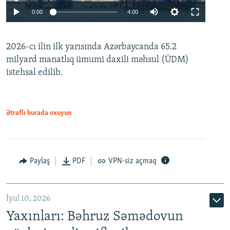
Auto
0:00
4:00
240p
2026-cı ilin ilk yarısında Azərbaycanda 65.2
360p
milyard manatlıq ümumi daxili məhsul (ÜDM)
480p
Auto
240p
360p
480p
istehsal edilib.
720p
720p
1080p
1080p
Ətraflı burada oxuyun
Paylaş
PDF
VPN-siz açmaq
İyul 10, 2026
Yaxınları: Bəhruz Səmədovun