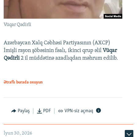
Vüqar Qədirli
Azərbaycan Xalq Cəbhəsi Partiyasının (AXCP)
İmişli rayon şöbəsinin fəalı, ikinci qrup əlil
Vüqar
Qədirli
2 il müddətinə azadlıqdan məhrum edilib.
Ətraflı burada oxuyun
Paylaş
PDF
VPN-siz açmaq
İyun 30, 2026