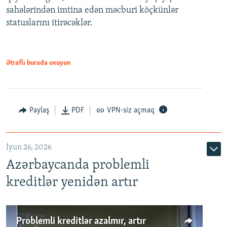
720p
sahələrindən imtina edən məcburi köçkünlər
statuslarını itirəcəklər.
1080p
Ətraflı burada oxuyun
Auto
240p
360p
480p
Paylaş
PDF
VPN-siz açmaq
720p
1080p
İyun 26, 2026
Azərbaycanda problemli
kreditlər yenidən artır
Problemli kreditlər azalmır, artır