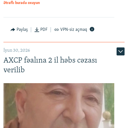
Ətraflı burada oxuyun
Paylaş
PDF
VPN-siz açmaq
İyun 30, 2026
AXCP fəalına 2 il həbs cəzası
verilib