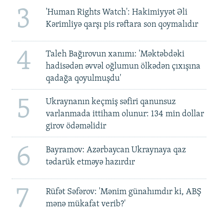
3
'Human Rights Watch': Hakimiyyət Əli
Kərimliyə qarşı pis rəftara son qoymalıdır
4
Taleh Bağırovun xanımı: 'Məktəbdəki
hadisədən əvvəl oğlumun ölkədən çıxışına
qadağa qoyulmuşdu'
5
Ukraynanın keçmiş səfiri qanunsuz
varlanmada ittiham olunur: 134 min dollar
girov ödəməlidir
6
Bayramov: Azərbaycan Ukraynaya qaz
tədarük etməyə hazırdır
7
Rüfət Səfərov: 'Mənim günahımdır ki, ABŞ
mənə mükafat verib?'