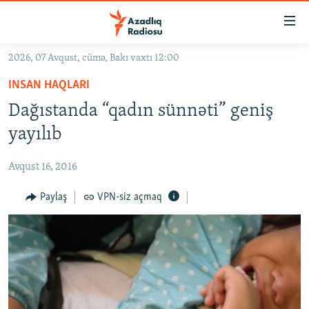
Keçid
linkləri
Əsas
2026, 07 Avqust, cümə, Bakı vaxtı 12:00
məzmuna
GÜNDƏM
INSAN HAQLARI
qayıt
#İZAHLA
Əsas
Dağıstanda “qadın sünnəti” geniş
KORRUPSIOMETR
naviqasiyaya
yayılıb
qayıt
#ƏSLINDƏ
Axtarışa
Avqust 16, 2016
FƏRQƏ BAX
keç
QANUNI DOĞRU
Paylaş
VPN-siz açmaq
ARAŞDIRMA
MULTIMEDIA
RADIO ARXIV
VIDEO
HAQQIMIZDA
FOTOQALEREYA
OXU ZALI