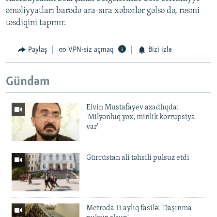
əməliyyatları barədə ara-sıra xəbərlər gəlsə də, rəsmi
təsdiqini tapmır.
Paylaş
VPN-siz açmaq
Bizi izlə
Gündəm
Elvin Mustafayev azadlıqda:
'Milyonluq yox, minlik korrupsiya
var'
Gürcüstan ali təhsili pulsuz etdi
Metroda 11 aylıq fasilə: 'Daşınma