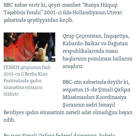
BBC xəbər verir ki, qeyri-mənfəət “Rusiya Hüquqi
Təşəbbüs Fondu” 2001-ci ildə Hollandiyanın Utrext
şəhərində qeydiyyatdan keçib.
Qrup Çeçenistan, İnquşetiya,
Kabardo-Balkar və Dağıstan
respublikalarında insan
haqlarının pozulması hallarını
araşdırır.
FEMEN qrupunun fəalı
2013-cü il Berlin Kino
Festivalında qadın
BBC-nin xəbərində deyilir ki,
sünnətinə etirazını
avqustun 15-də Şimali Qafqaz
bildirir
Müsəlmanları Koordinasiya
Şurasının sədri İsmayıl
Berdiyev qadın sünnətinin zərərli adət olmadığını bəyan
edib.