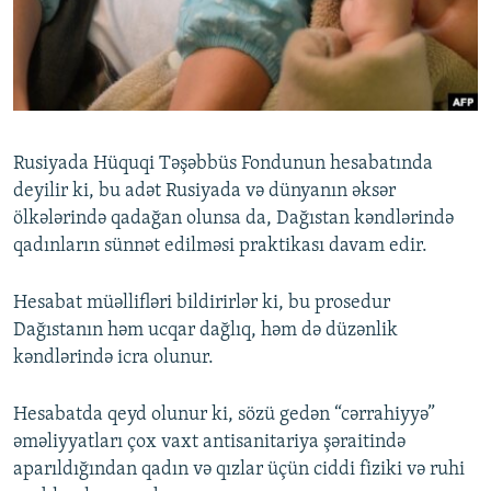
İNFOQRAFIKA
AZƏRBAYCAN ƏDƏBIYYATI KITABXANASI
MISSIYAMIZ
BIZI IZLƏ
KARIKATURA
İSLAM VƏ DEMOKRATIYA
PEŞƏ ETIKASI VƏ JURNALISTIKA STANDARTLARIMIZ
İZ - MƏDƏNIYYƏT PROQRAMI
MATERIALLARIMIZDAN ISTIFADƏ
AZADLIQRADIOSU MOBIL TELEFONUNUZDA
RFE/RL-in bütün saytları
Rusiyada Hüquqi Təşəbbüs Fondunun hesabatında
BIZIMLƏ ƏLAQƏ
deyilir ki, bu adət Rusiyada və dünyanın əksər
ölkələrində qadağan olunsa da, Dağıstan kəndlərində
XƏBƏR BÜLLETENLƏRIMIZ
qadınların sünnət edilməsi praktikası davam edir.
Hesabat müəllifləri bildirirlər ki, bu prosedur
Dağıstanın həm ucqar dağlıq, həm də düzənlik
kəndlərində icra olunur.
Hesabatda qeyd olunur ki, sözü gedən “cərrahiyyə”
əməliyyatları çox vaxt antisanitariya şəraitində
aparıldığından qadın və qızlar üçün ciddi fiziki və ruhi