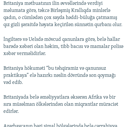
Britaniya mətbuatının ilin əvvəllərində verdiyi
məlumata görə, təkcə Birləşmiş Krallıqda minlərlə
qadın, o cümlədən çox sayda həddi-büluğa çatmamış
qız gizli şəraitdə həyata keçirilən sünnətin qurbanı olur.
İngiltərə və Uelsdə mövcud qanunlara görə, belə hallar
barədə xəbəri olan həkim, tibb bacısı və mamalar polisə
xəbər verməlidirlər.
Britaniya hökuməti “bu təhqiramiz və qanunsuz
praktikaya” elə hazırkı nəslin dövründə son qoymağı
vəd edib.
Britaniyada belə əməliyyatlara əksərən Afrika və bir
sıra müsəlman ölkələrindən olan miqrantlar müraciət
edirlər.
Azərbaycanın bəzi şimal bölgələrində belə cərrahiyyə