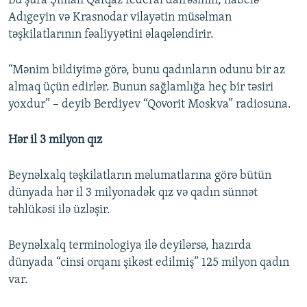
Bu şura Şimali Qafqaz federal dairəsinin, habelə
Adıgeyin və Krasnodar vilayətin müsəlman
təşkilatlarının fəaliyyətini əlaqələndirir.
“Mənim bildiyimə görə, bunu qadınların odunu bir az
almaq üçün edirlər. Bunun sağlamlığa heç bir təsiri
yoxdur” – deyib Berdiyev “Qovorit Moskva” radiosuna.
Hər il 3 milyon qız
Beynəlxalq təşkilatların məlumatlarına görə bütün
dünyada hər il 3 milyonadək qız və qadın sünnət
təhlükəsi ilə üzləşir.
Beynəlxalq terminologiya ilə deyilərsə, hazırda
dünyada “cinsi orqanı şikəst edilmiş” 125 milyon qadın
var.