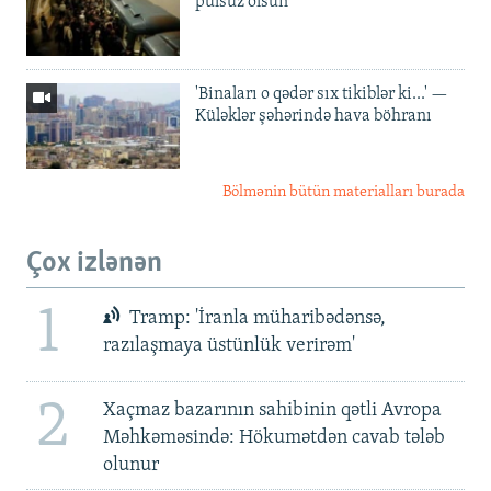
pulsuz olsun'
'Binaları o qədər sıx tikiblər ki...' —
Küləklər şəhərində hava böhranı
Bölmənin bütün materialları burada
Çox izlənən
1
Tramp: 'İranla müharibədənsə,
razılaşmaya üstünlük verirəm'
2
Xaçmaz bazarının sahibinin qətli Avropa
Məhkəməsində: Hökumətdən cavab tələb
olunur