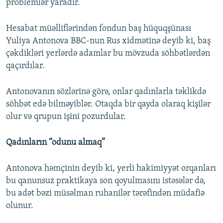
problemlər yaradır.
Hesabat müəlliflərindən fondun baş hüquqşünası
Yuliya Antonova BBC-nun Rus xidmətinə deyib ki, baş
çəkdikləri yerlərdə adamlar bu mövzuda söhbətlərdən
qaçırdılar.
Antonovanın sözlərinə görə, onlar qadınlarla təklikdə
söhbət edə bilməyiblər. Otaqda bir qayda olaraq kişilər
olur və qrupun işini pozurdular.
Qadınların “odunu almaq”
Antonova həmçinin deyib ki, yerli hakimiyyət orqanları
bu qanunsuz praktikaya son qoyulmasını istəsələr də,
bu adət bəzi müsəlman ruhanilər tərəfindən müdafiə
olunur.