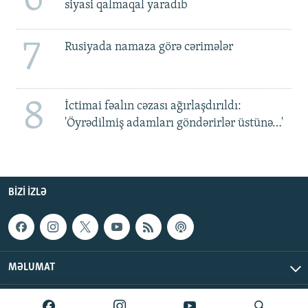
siyasi qalmaqal yaradıb
7
Rusiyada namaza görə cərimələr
8
İctimai fəalın cəzası ağırlaşdırıldı:
'Öyrədilmiş adamları göndərirlər üstünə…'
BIZI IZLƏ
MƏLUMAT
AzadlıqRadiosu © 2026 Inc. | Bütün hüquqlar qorunur