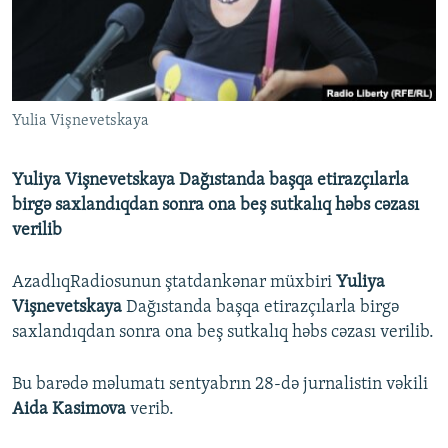
İNFOQRAFIKA
AZƏRBAYCAN ƏDƏBIYYATI KITABXANASI
MISSIYAMIZ
BIZI IZLƏ
KARIKATURA
İSLAM VƏ DEMOKRATIYA
PEŞƏ ETIKASI VƏ JURNALISTIKA STANDARTLARIMIZ
İZ - MƏDƏNIYYƏT PROQRAMI
MATERIALLARIMIZDAN ISTIFADƏ
Yulia Vişnevetskaya
AZADLIQRADIOSU MOBIL TELEFONUNUZDA
RFE/RL-in bütün saytları
BIZIMLƏ ƏLAQƏ
Yuliya Vişnevetskaya Dağıstanda başqa etirazçılarla
XƏBƏR BÜLLETENLƏRIMIZ
birgə saxlandıqdan sonra ona beş sutkalıq həbs cəzası
verilib
AzadlıqRadiosunun ştatdankənar müxbiri
Yuliya
Vişnevetskaya
Dağıstanda başqa etirazçılarla birgə
saxlandıqdan sonra ona beş sutkalıq həbs cəzası verilib.
Bu barədə məlumatı sentyabrın 28-də jurnalistin vəkili
Aida Kasimova
verib.