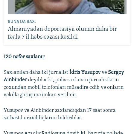
BUNA DA BAX:
Almaniyadan deportasiya olunan daha bir
fəala 7 il həbs cəzası kəsildi
120 nəfər saxlanır
Saxlanılan daha iki jurnalist
İdris Yusupov
və
Sergey
Ainbinder
deyiblər ki, polis saxlanan jurnalistlərin
çoxundan mobil telefonları müsadirə edib və onların
vəkillə görüşünə imkan verilmir.
Yusupov və Ainbinder saxlandıqdan 17 saat sonra
sərbəst buraxıldıqlarını bildiriblər.
Yusupov AzadlıqRadiosuna deyib ki, hazırda polisdə