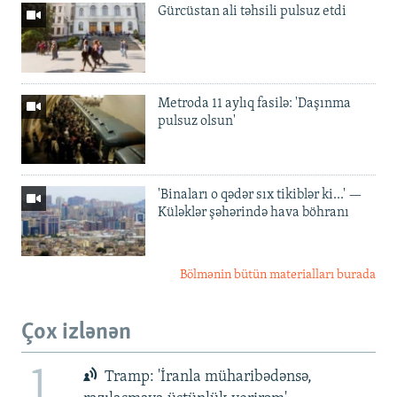
Gürcüstan ali təhsili pulsuz etdi
Metroda 11 aylıq fasilə: 'Daşınma
pulsuz olsun'
'Binaları o qədər sıx tikiblər ki...' —
Küləklər şəhərində hava böhranı
Bölmənin bütün materialları burada
Çox izlənən
1
Tramp: 'İranla müharibədənsə,