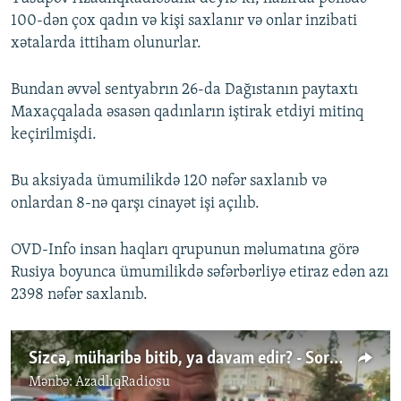
100-dən çox qadın və kişi saxlanır və onlar inzibati
xətalarda ittiham olunurlar.
Bundan əvvəl sentyabrın 26-da Dağıstanın paytaxtı
Maxaçqalada əsasən qadınların iştirak etdiyi mitinq
keçirilmişdi.
Bu aksiyada ümumilikdə 120 nəfər saxlanıb və
onlardan 8-nə qarşı cinayət işi açılıb.
OVD-Info insan haqları qrupunun məlumatına görə
Rusiya boyunca ümumilikdə səfərbərliyə etiraz edən azı
2398 nəfər saxlanıb.
Sizcə, müharibə bitib, ya davam edir? - Sorğu
Mənbə:
AzadlıqRadiosu