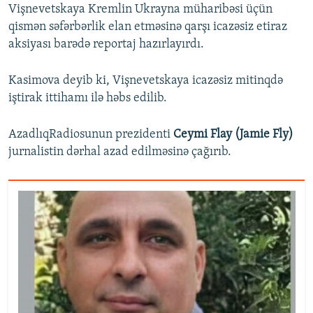
Vişnevetskaya Kremlin Ukrayna müharibəsi üçün
qismən səfərbərlik elan etməsinə qarşı icazəsiz etiraz
aksiyası barədə reportaj hazırlayırdı.
Kasimova deyib ki, Vişnevetskaya icazəsiz mitinqdə
iştirak ittihamı ilə həbs edilib.
AzadlıqRadiosunun prezidenti
Ceymi Flay (Jamie Fly)
jurnalistin dərhal azad edilməsinə çağırıb.