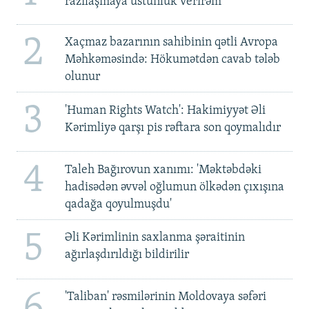
razılaşmaya üstünlük verirəm'
2
Xaçmaz bazarının sahibinin qətli Avropa
Məhkəməsində: Hökumətdən cavab tələb
olunur
3
'Human Rights Watch': Hakimiyyət Əli
Kərimliyə qarşı pis rəftara son qoymalıdır
4
Taleh Bağırovun xanımı: 'Məktəbdəki
hadisədən əvvəl oğlumun ölkədən çıxışına
qadağa qoyulmuşdu'
5
Əli Kərimlinin saxlanma şəraitinin
ağırlaşdırıldığı bildirilir
6
'Taliban' rəsmilərinin Moldovaya səfəri