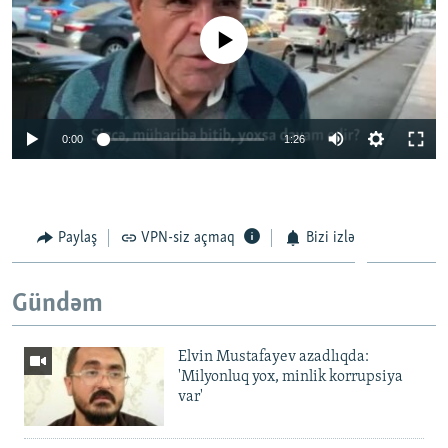
No media source currently available
Auto
0:00
1:26
240p
360p
Paylaş
VPN-siz açmaq
Bizi izlə
Auto
240p
360p
480p
480p
720p
720p
1080p
Gündəm
1080p
Elvin Mustafayev azadlıqda:
'Milyonluq yox, minlik korrupsiya
var'