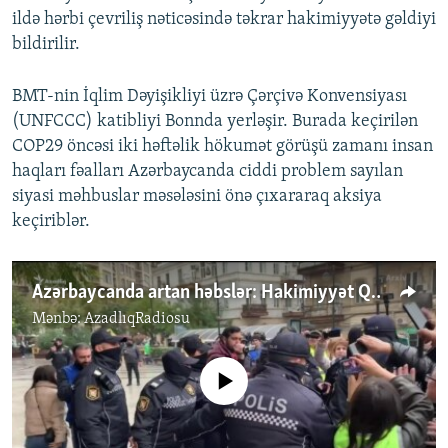
ildə hərbi çevriliş nəticəsində təkrar hakimiyyətə gəldiyi
bildirilir.
BMT-nin İqlim Dəyişikliyi üzrə Çərçivə Konvensiyası
(UNFCCC) katibliyi Bonnda yerləşir. Burada keçirilən
COP29 öncəsi iki həftəlik hökumət görüşü zamanı insan
haqları fəalları Azərbaycanda ciddi problem sayılan
siyasi məhbuslar məsələsini önə çıxararaq aksiya
keçiriblər.
Azərbaycanda artan həbslər: Hakimiyyət Qarabağdan sonra yaranacaq siyasi fəallıqdan ehtiyat edir?
Mənbə:
AzadlıqRadiosu
No media source currently available