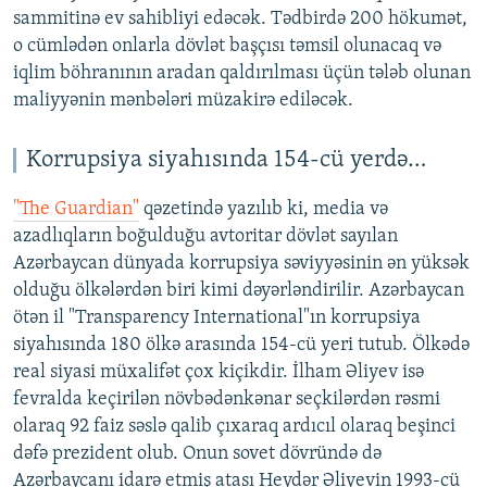
sammitinə ev sahibliyi edəcək. Tədbirdə 200 hökumət,
o cümlədən onlarla dövlət başçısı təmsil olunacaq və
iqlim böhranının aradan qaldırılması üçün tələb olunan
maliyyənin mənbələri müzakirə ediləcək.
Korrupsiya siyahısında 154-cü yerdə…
"The Guardian"
qəzetində yazılıb ki, media və
azadlıqların boğulduğu avtoritar dövlət sayılan
Azərbaycan dünyada korrupsiya səviyyəsinin ən yüksək
olduğu ölkələrdən biri kimi dəyərləndirilir. Azərbaycan
ötən il "Transparency International"ın korrupsiya
siyahısında 180 ölkə arasında 154-cü yeri tutub. Ölkədə
real siyasi müxalifət çox kiçikdir. İlham Əliyev isə
fevralda keçirilən növbədənkənar seçkilərdən rəsmi
olaraq 92 faiz səslə qalib çıxaraq ardıcıl olaraq beşinci
dəfə prezident olub. Onun sovet dövründə də
Azərbaycanı idarə etmiş atası Heydər Əliyevin 1993-cü