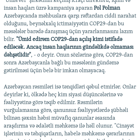
"Unilever" şirkətinin keçmiş icraçı direktoru, iqlim və
insan haqları üzrə kampaniya aparan
Pol Polman
Azərbaycanda məhbuslara qarşı rəftardan ciddi narahat
olduğunu, beynəlxalq ictimaiyyətin COP29-dan bu
məsələlər barədə danışmaq üçün yararlanmasını lazım
bilir.
"Ümid edirəm COP29-dan açılış kimi istifadə
ediləcək. Ancaq insan haqlarının gündəlikdə olmaması
dəhşətlidir"
, - o deyir. Onun sözlərinə görə, COP29-dan
sonra Azərbaycanla bağlı bu məsələnin gündəmə
gətirilməsi üçün belə bir imkan olmayacaq.
Azərbaycan rəsmiləri isə tənqidləri qəbul etmirlər. Onlar
deyirlər ki, ölkədə heç kim siyasi düşüncələrinə və
fəaliyyətinə görə təqib edilmir. Rəsmilərin
vurğulamasına görə, qanunsuz fəaliyyətlərdə şübhəli
bilinən şəxsin həbsi müvafiq qanunlar əsasında
araşdırma və ədalətli məhkəmə ilə həll olunur. "Cinayət
işlərinin və təhqiqatların, habelə məhkəmə qərarlarının