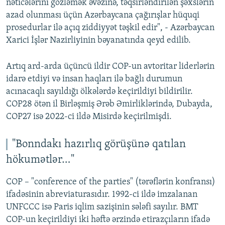
nəticələrini gözləmək əvəzinə, təqsirləndirilən şəxslərin
azad olunması üçün Azərbaycana çağırışlar hüquqi
prosedurlar ilə açıq ziddiyyət təşkil edir", - Azərbaycan
Xarici İşlər Nazirliyinin bəyanatında qeyd edilib.
Artıq ard-arda üçüncü ildir COP-un avtoritar liderlərin
idarə etdiyi və insan haqları ilə bağlı durumun
acınacaqlı sayıldığı ölkələrdə keçirildiyi bildirilir.
COP28 ötən il Birləşmiş Ərəb Əmirliklərində, Dubayda,
COP27 isə 2022-ci ildə Misirdə keçirilmişdi.
"Bonndakı hazırlıq görüşünə qatılan
hökumətlər…"
COP – "conference of the parties" (tərəflərin konfransı)
ifadəsinin abreviaturasıdır. 1992-ci ildə imzalanan
UNFCCC isə Paris iqlim sazişinin sələfi sayılır. BMT
COP-un keçirildiyi iki həftə ərzində etirazçıların ifadə