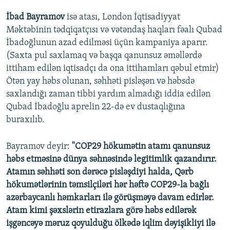
İbad Bayramov
isə atası, London İqtisadiyyat
Məktəbinin tədqiqatçısı və vətəndaş haqları fəalı Qubad
İbadoğlunun azad edilməsi üçün kampaniya aparır.
(Saxta pul saxlamaq və başqa qanunsuz əməllərdə
ittiham edilən iqtisadçı da ona ittihamları qəbul etmir)
Ötən yay həbs olunan, səhhəti pisləşən və həbsdə
saxlandığı zaman tibbi yardım almadığı iddia edilən
Qubad İbadoğlu aprelin 22-də ev dustaqlığına
buraxılıb.
Bayramov deyir:
"COP29 hökumətin atamı qanunsuz
həbs etməsinə dünya səhnəsində legitimlik qazandırır.
Atamın səhhəti son dərəcə pisləşdiyi halda, Qərb
hökumətlərinin təmsilçiləri hər həftə COP29-la bağlı
azərbaycanlı həmkarları ilə görüşməyə davam edirlər.
Atam kimi şəxslərin etirazlara görə həbs edilərək
işgəncəyə məruz qoyulduğu ölkədə iqlim dəyişikliyi ilə