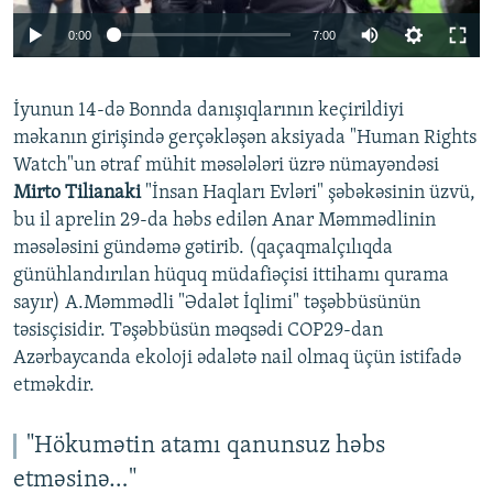
Auto
0:00
7:00
240p
İyunun 14-də Bonnda danışıqlarının keçirildiyi
360p
məkanın girişində gerçəkləşən aksiyada "Human Rights
Auto
240p
360p
480p
480p
Watch"un ətraf mühit məsələləri üzrə nümayəndəsi
720p
Mirto Tilianaki
"İnsan Haqları Evləri" şəbəkəsinin üzvü,
720p
1080p
bu il aprelin 29-da həbs edilən Anar Məmmədlinin
1080p
məsələsini gündəmə gətirib. (qaçaqmalçılıqda
günühlandırılan hüquq müdafiəçisi ittihamı qurama
sayır) A.Məmmədli "Ədalət İqlimi" təşəbbüsünün
təsisçisidir. Təşəbbüsün məqsədi COP29-dan
Azərbaycanda ekoloji ədalətə nail olmaq üçün istifadə
etməkdir.
"Hökumətin atamı qanunsuz həbs
etməsinə…"