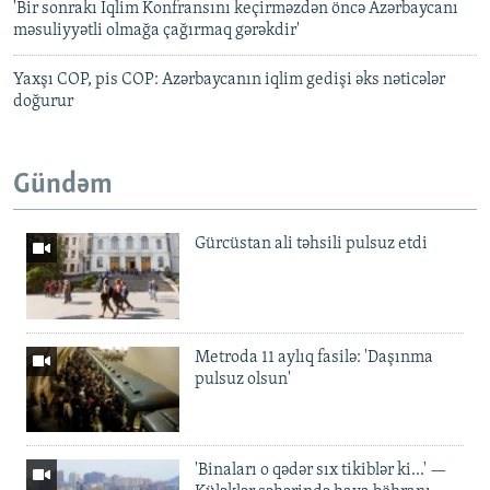
'Bir sonrakı İqlim Konfransını keçirməzdən öncə Azərbaycanı
məsuliyyətli olmağa çağırmaq gərəkdir'
Yaxşı COP, pis COP: Azərbaycanın iqlim gedişi əks nəticələr
doğurur
Gündəm
Gürcüstan ali təhsili pulsuz etdi
Metroda 11 aylıq fasilə: 'Daşınma
pulsuz olsun'
'Binaları o qədər sıx tikiblər ki...' —