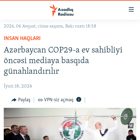
Keçid
linkləri
Əsas
2026, 06 Avqust, cümə axşamı, Bakı vaxtı 18:58
məzmuna
GÜNDƏM
INSAN HAQLARI
qayıt
#İZAHLA
Əsas
Azərbaycan COP29-a ev sahibliyi
KORRUPSIOMETR
naviqasiyaya
öncəsi mediaya basqıda
qayıt
#ƏSLINDƏ
günahlandırılır
Axtarışa
FƏRQƏ BAX
keç
İyun 18, 2024
QANUNI DOĞRU
Paylaş
VPN-siz açmaq
ARAŞDIRMA
MULTIMEDIA
RADIO ARXIV
VIDEO
HAQQIMIZDA
FOTOQALEREYA
OXU ZALI