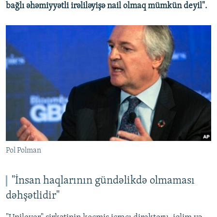
bağlı əhəmiyyətli irəliləyişə nail olmaq mümkün deyil".
Pol Polman
"İnsan haqlarının gündəlikdə olmaması
dəhşətlidir"