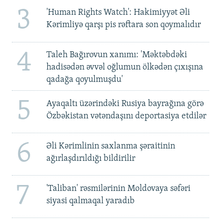
3
'Human Rights Watch': Hakimiyyət Əli
Kərimliyə qarşı pis rəftara son qoymalıdır
4
Taleh Bağırovun xanımı: 'Məktəbdəki
hadisədən əvvəl oğlumun ölkədən çıxışına
qadağa qoyulmuşdu'
5
Ayaqaltı üzərindəki Rusiya bayrağına görə
Özbəkistan vətəndaşını deportasiya etdilər
6
Əli Kərimlinin saxlanma şəraitinin
ağırlaşdırıldığı bildirilir
7
'Taliban' rəsmilərinin Moldovaya səfəri
siyasi qalmaqal yaradıb