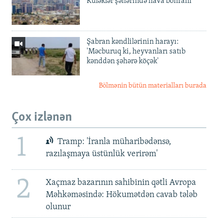
Küləklər şəhərində hava böhranı
Şabran kəndlilərinin harayı:
'Məcburuq ki, heyvanları satıb
kənddən şəhərə köçək'
Bölmənin bütün materialları burada
Çox izlənən
1
Tramp: 'İranla müharibədənsə,
razılaşmaya üstünlük verirəm'
2
Xaçmaz bazarının sahibinin qətli Avropa
Məhkəməsində: Hökumətdən cavab tələb
olunur