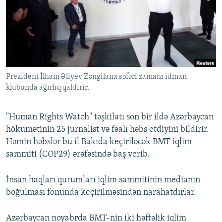
İNFOQRAFIKA
AZƏRBAYCAN ƏDƏBIYYATI KITABXANASI
MISSIYAMIZ
BIZI IZLƏ
KARIKATURA
İSLAM VƏ DEMOKRATIYA
PEŞƏ ETIKASI VƏ JURNALISTIKA STANDARTLARIMIZ
İZ - MƏDƏNIYYƏT PROQRAMI
MATERIALLARIMIZDAN ISTIFADƏ
AZADLIQRADIOSU MOBIL TELEFONUNUZDA
RFE/RL-in bütün saytları
Prezident İlham Əliyev Zəngilana səfəri zamanı idman
BIZIMLƏ ƏLAQƏ
klubunda ağırlıq qaldırır.
XƏBƏR BÜLLETENLƏRIMIZ
"Human Rights Watch" təşkilatı son bir ildə Azərbaycan
hökumətinin 25 jurnalist və fəalı həbs etdiyini bildirir.
Həmin həbslər bu il Bakıda keçiriləcək BMT iqlim
sammiti (COP29) ərəfəsində baş verib.
İnsan haqları qurumları iqlim sammitinin medianın
boğulması fonunda keçirilməsindən narahatdırlar.
Azərbaycan noyabrda BMT-nin iki həftəlik iqlim