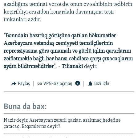
azadlığına təminat versə də, onun ev sahibinin tədbirin
keçirildiyi ərazidən kənardakı davranışına təsir
imkanları azdır.
"Bonndakı hazırlıq görüşünə qatılan hökumətlər
Azərbaycanı vətəndaş cəmiyyəti təmsilçilərinin
repressiyasına görə qınamalı və güclü iqlim qərarlarını
zəiflətməklə bağlı hər hansı cəhdlərə qarşı çıxacaqlarını
aydın bildirməlidirlər"
, -
Tilianaki
deyir.
Paylaş
VPN-siz açmaq
Bizi izlə
Buna da bax:
Nazir deyir, Azərbaycan zərərli qazları azaltmaq hədəfinə
çatacaq. Rəqəmlər nə deyir?