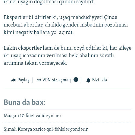
ikinci uşağın doğulması qanuni sayılırdı.
Ekspertlər bildirirlər ki, uşaq məhdudiyyəti Çində
məcburi abortlar, əhalidə gender nisbətinin pozulması
kimi neqativ hallara yol açırdı.
Lakin ekspertlər həm də bunu qeyd edirlər ki, hər ailəyə
iki uşaq icazəsinin verilməsi belə əhalinin sürətli
artımına təkan verməyəcək.
Paylaş
VPN-siz açmaq
Bizi izlə
Buna da bax:
Maaşın 10 faizi valideynlərə
Şimali Koreya xaricə qul-fəhlələr göndərir