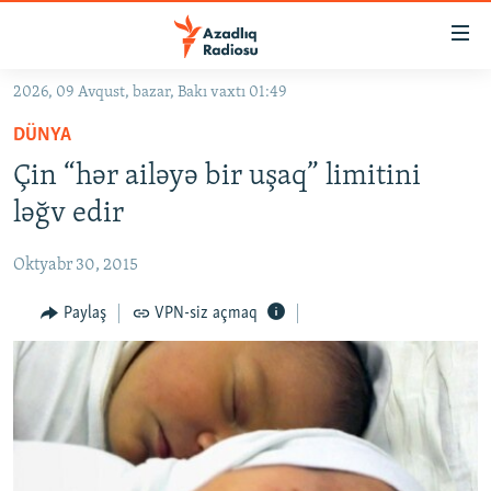
Keçid
linkləri
Əsas
2026, 09 Avqust, bazar, Bakı vaxtı 01:49
məzmuna
GÜNDƏM
DÜNYA
qayıt
#İZAHLA
Əsas
Çin “hər ailəyə bir uşaq” limitini
KORRUPSIOMETR
naviqasiyaya
ləğv edir
qayıt
#ƏSLINDƏ
Axtarışa
Oktyabr 30, 2015
FƏRQƏ BAX
keç
QANUNI DOĞRU
Paylaş
VPN-siz açmaq
ARAŞDIRMA
MULTIMEDIA
RADIO ARXIV
VIDEO
HAQQIMIZDA
FOTOQALEREYA
OXU ZALI