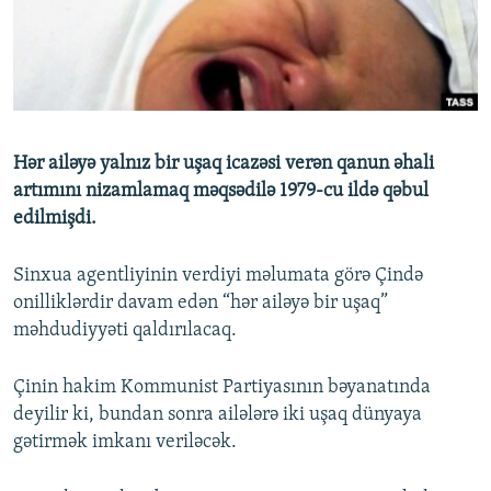
İNFOQRAFIKA
AZƏRBAYCAN ƏDƏBIYYATI KITABXANASI
MISSIYAMIZ
BIZI IZLƏ
KARIKATURA
İSLAM VƏ DEMOKRATIYA
PEŞƏ ETIKASI VƏ JURNALISTIKA STANDARTLARIMIZ
İZ - MƏDƏNIYYƏT PROQRAMI
MATERIALLARIMIZDAN ISTIFADƏ
AZADLIQRADIOSU MOBIL TELEFONUNUZDA
RFE/RL-in bütün saytları
Hər ailəyə yalnız bir uşaq icazəsi verən qanun əhali
BIZIMLƏ ƏLAQƏ
artımını nizamlamaq məqsədilə 1979-cu ildə qəbul
edilmişdi.
XƏBƏR BÜLLETENLƏRIMIZ
Sinxua agentliyinin verdiyi məlumata görə Çində
onilliklərdir davam edən “hər ailəyə bir uşaq”
məhdudiyyəti qaldırılacaq.
Çinin hakim Kommunist Partiyasının bəyanatında
deyilir ki, bundan sonra ailələrə iki uşaq dünyaya
gətirmək imkanı veriləcək.