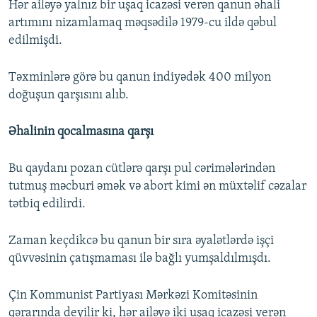
Hər ailəyə yalnız bir uşaq icazəsi verən qanun əhali
artımını nizamlamaq məqsədilə 1979-cu ildə qəbul
edilmişdi.
Təxminlərə görə bu qanun indiyədək 400 milyon
doğuşun qarşısını alıb.
Əhalinin qocalmasına qarşı
Bu qaydanı pozan cütlərə qarşı pul cərimələrindən
tutmuş məcburi əmək və abort kimi ən müxtəlif cəzalar
tətbiq edilirdi.
Zaman keçdikcə bu qanun bir sıra əyalətlərdə işçi
qüvvəsinin çatışmaması ilə bağlı yumşaldılmışdı.
Çin Kommunist Partiyası Mərkəzi Komitəsinin
qərarında deyilir ki, hər ailəyə iki uşaq icazəsi verən