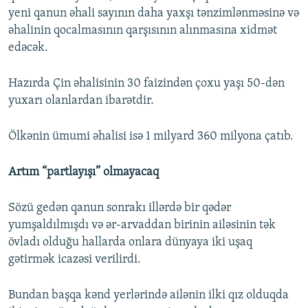
yeni qanun əhali sayının daha yaxşı tənzimlənməsinə və
əhalinin qocalmasının qarşısının alınmasına xidmət
edəcək.
Hazırda Çin əhalisinin 30 faizindən çoxu yaşı 50-dən
yuxarı olanlardan ibarətdir.
Ölkənin ümumi əhalisi isə 1 milyard 360 milyona çatıb.
Artım “partlayışı” olmayacaq
Sözü gedən qanun sonrakı illərdə bir qədər
yumşaldılmışdı və ər-arvaddan birinin ailəsinin tək
övladı olduğu hallarda onlara dünyaya iki uşaq
gətirmək icazəsi verilirdi.
Bundan başqa kənd yerlərində ailənin ilki qız olduqda