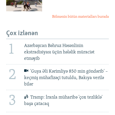
Bölmənin bütün materialları burada
Çox izlənən
1
Azərbaycan Bəhruz Həsənlinin
ekstradisiyası üçün hələlik müraciət
etməyib
2
'Guya Əli Kərimliyə 850 min göndərib' –
keçmiş mühafizəçi tutuldu, Bakıya verilə
bilər
3
Tramp: İranla müharibə 'çox tezliklə'
başa çatacaq