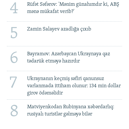
4
Rüfət Səfərov: 'Mənim günahımdır ki, ABŞ
mənə mükafat verib?'
5
Zamin Salayev azadlığa çıxıb
6
Bayramov: Azərbaycan Ukraynaya qaz
tədarük etməyə hazırdır
7
Ukraynanın keçmiş səfiri qanunsuz
varlanmada ittiham olunur: 134 min dollar
girov ödəməlidir
8
Matviyenkodan Rubinyana xəbərdarlıq:
rusiyalı turistlər gəlməyə bilər