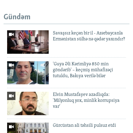
Gündəm
Savaşsız keçən bir il - Azərbaycanla
Ermənistan sülhə nə qədər yaxındır?
'Guya Əli Kərimliyə 850 min
göndərib' – keçmiş mühafizəçi
tutuldu, Bakıya verilə bilər
Elvin Mustafayev azadlıqda:
'Milyonluq yox, minlik korrupsiya
var'
Gürcüstan ali təhsili pulsuz etdi