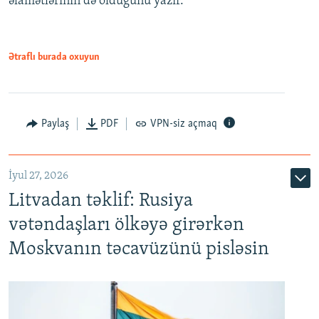
əlamətlərinin də olduğunu yazır.
Ətraflı burada oxuyun
Paylaş
PDF
VPN-siz açmaq
İyul 27, 2026
Litvadan təklif: Rusiya
vətəndaşları ölkəyə girərkən
Moskvanın təcavüzünü pisləsin