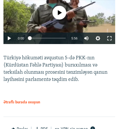
No media source currently available
Auto
0:00
5:56
240p
Türkiyə hökuməti avqustun 5-də PKK-nın
360p
(Kürdüstan Fəhlə Partiyası) buraxılması və
480p
Auto
240p
360p
480p
tərksilah olunması prosesini tənzimləyən qanun
720p
layihəsini parlamentə təqdim edib.
720p
1080p
1080p
Ətraflı burada oxuyun