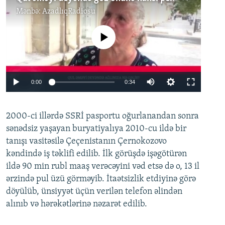
Mənbə:
AzadlıqRadiosu
No media source currently available
0:00
0:34
2000-ci illərdə SSRİ pasportu oğurlanandan sonra
sənədsiz yaşayan buryatiyalıya 2010-cu ildə bir
tanışı vasitəsilə Çeçenistanın Çernokozovo
kəndində iş təklifi edilib. İlk görüşdə işəgötürən
ildə 90 min rubl maaş verəcəyini vəd etsə də o, 13 il
ərzində pul üzü görməyib. İtaətsizlik etdiyinə görə
döyülüb, ünsiyyət üçün verilən telefon əlindən
alınıb və hərəkətlərinə nəzarət edilib.