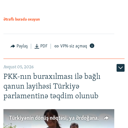
Ətraflı burada oxuyun
Paylaş
PDF
VPN-siz açmaq
Avqust 05, 2026
PKK-nın buraxılması ilə bağlı
qanun layihəsi Türkiyə
parlamentinə təqdim olunub
Türkiyənin dönüş nöqtəsi, ya Ərdoğana üçüncü şans: PKK ilə qəfil barışıq nə deməkdir?