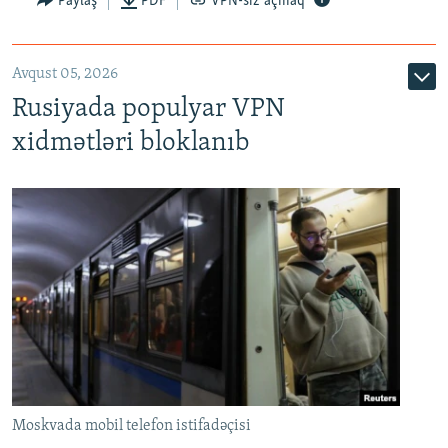
Paylaş
PDF
VPN-siz açmaq
Avqust 05, 2026
Rusiyada populyar VPN
xidmətləri bloklanıb
Moskvada mobil telefon istifadəçisi