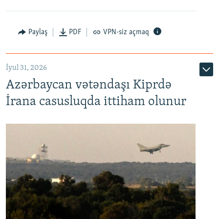
Paylaş
PDF
VPN-siz açmaq
İyul 31, 2026
Azərbaycan vətəndaşı Kiprdə
İrana casusluqda ittiham olunur