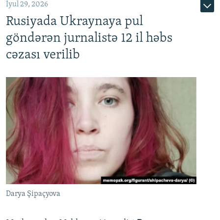
İyul 29, 2026
Rusiyada Ukraynaya pul
göndərən jurnalistə 12 il həbs
cəzası verilib
Darya Şipaçyova