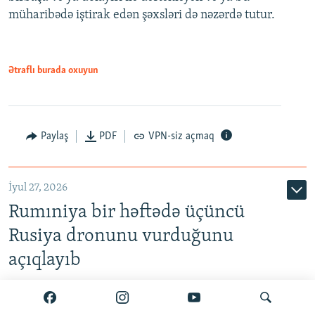
müharibədə iştirak edən şəxsləri də nəzərdə tutur.
Ətraflı burada oxuyun
Paylaş
PDF
VPN-siz açmaq
İyul 27, 2026
Rumıniya bir həftədə üçüncü
Rusiya dronunu vurduğunu
açıqlayıb