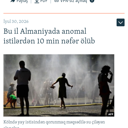
Paylaş
PDF
VPN-siz açmaq
İyul 30, 2026
Bu il Almaniyada anomal
istilərdən 10 min nəfər ölüb
Kölndə yay istisindən qorunmaq məqsədilə su çiləyən