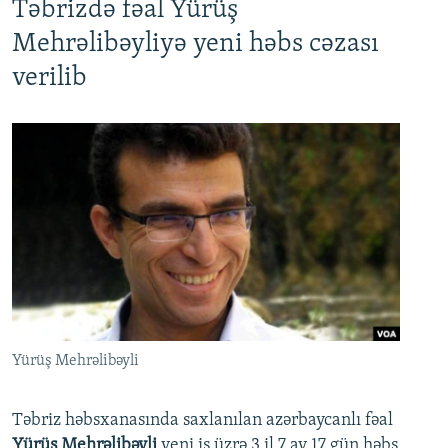
Təbrizdə fəal Yürüş
Mehrəlibəyliyə yeni həbs cəzası
verilib
Yürüş Mehrəlibəyli
Təbriz həbsxanasında saxlanılan azərbaycanlı fəal
Yürüş Mehrəlibəyli
yeni iş üzrə 3 il 7 ay 17 gün həbs