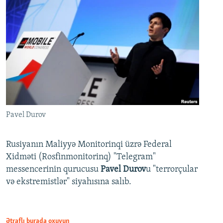
Pavel Durov
Rusiyanın Maliyyə Monitorinqi üzrə Federal
Xidməti (Rosfinmonitorinq) "Telegram"
messencerinin qurucusu
Pavel Durov
u "terrorçular
və ekstremistlər" siyahısına salıb.
Ətraflı burada oxuyun