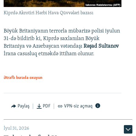
Kiprdə Akrotiri Hərbi Hava Qüvvələri bazası
Böyük Britaniyanın terrorla mübarizə polisi iyulun
31-də bildirib ki, Kiprdə saxlanılan Böyük
Britaniya və Azərbaycan vətəndaşı
Rəşad Sultanov
İrana casusluq etməkdə ittiham olunur.
Ətraflı burada oxuyun
Paylaş
PDF
VPN-siz açmaq
İyul 31, 2026