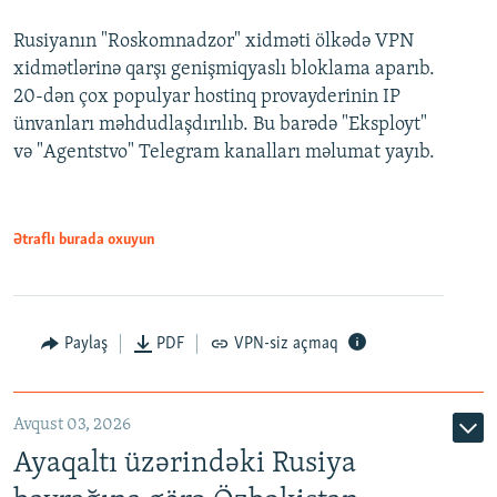
Rusiyanın "Roskomnadzor" xidməti ölkədə VPN
xidmətlərinə qarşı genişmiqyaslı bloklama aparıb.
20-dən çox populyar hostinq provayderinin IP
ünvanları məhdudlaşdırılıb. Bu barədə "Eksployt"
və "Agentstvo" Telegram kanalları məlumat yayıb.
Ətraflı burada oxuyun
Paylaş
PDF
VPN-siz açmaq
Avqust 03, 2026
Ayaqaltı üzərindəki Rusiya