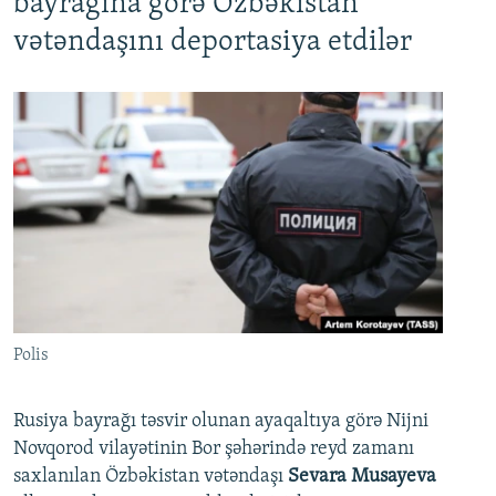
bayrağına görə Özbəkistan
vətəndaşını deportasiya etdilər
Polis
Rusiya bayrağı təsvir olunan ayaqaltıya görə Nijni
Novqorod vilayətinin Bor şəhərində reyd zamanı
saxlanılan Özbəkistan vətəndaşı
Sevara Musayeva