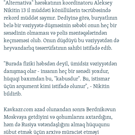
"Alternativa" hərəkatının koordinatoru Aleksey
Nikitin 13 il müddəti könüllülərin təcrübəsində
rekord müddət saymır. Dediyinə görə, buryatlının
belə bir vəziyyətə düşməsinin səbəbi onun heç bir
sənədinin olmaması və polis məntəqələrindən
keçməməsi olub. Onun düşdüyü bu vəziyyətdən də
heyvandarlıq təsərrüfatının sahibi istifadə edib.
"Burada fiziki həbsdən deyil, ümidsiz vəziyyətdən
danışmaq olar - insanın heç bir sənədi yoxdur,
hüquqi baxımdan bu, "kabusdur". Bu, istismar
üçün arqument kimi istifadə olunur", - Nikitin
bildirib.
Kavkazr.com azad olunandan sonra Berdnikovun
Moskvaya getdiyini və qohumlarını axtardığını,
həm də Rusiya vətəndaşlığını almaq hüququnu
sübut etmək üçün arxivə müraciət etməyi