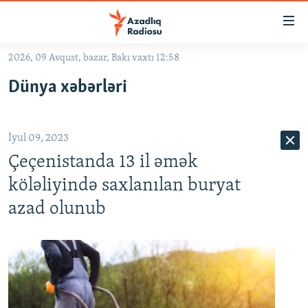
Keçid
linkləri
Əsas
2026, 09 Avqust, bazar, Bakı vaxtı 12:58
məzmuna
GÜNDƏM
Dünya xəbərləri
qayıt
#İZAHLA
Əsas
KORRUPSIOMETR
naviqasiyaya
İyul 09, 2023
qayıt
#ƏSLINDƏ
Axtarışa
Çeçenistanda 13 il əmək
FƏRQƏ BAX
keç
köləliyində saxlanılan buryat
QANUNI DOĞRU
azad olunub
ARAŞDIRMA
MULTIMEDIA
RADIO ARXIV
VIDEO
HAQQIMIZDA
FOTOQALEREYA
OXU ZALI