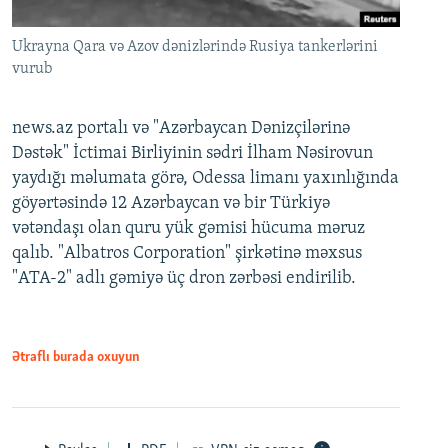
Ukrayna Qara və Azov dənizlərində Rusiya tankerlərini
vurub
news.az portalı və "Azərbaycan Dənizçilərinə
Dəstək" İctimai Birliyinin sədri İlham Nəsirovun
yaydığı məlumata görə, Odessa limanı yaxınlığında
göyərtəsində 12 Azərbaycan və bir Türkiyə
vətəndaşı olan quru yük gəmisi hücuma məruz
qalıb. "Albatros Corporation" şirkətinə məxsus
"ATA-2" adlı gəmiyə üç dron zərbəsi endirilib.
Ətraflı burada oxuyun