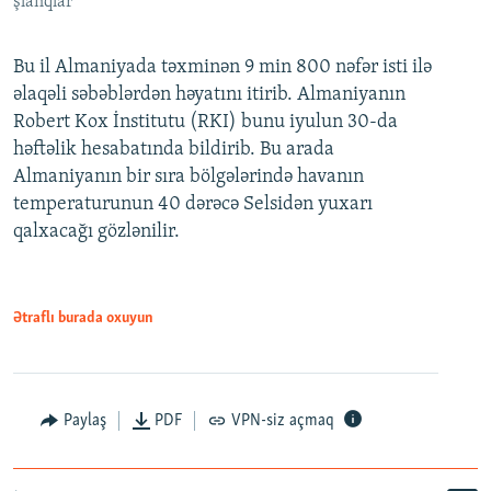
şlanqlar
Bu il Almaniyada təxminən 9 min 800 nəfər isti ilə
əlaqəli səbəblərdən həyatını itirib. Almaniyanın
Robert Kox İnstitutu (RKI) bunu iyulun 30-da
həftəlik hesabatında bildirib. Bu arada
Almaniyanın bir sıra bölgələrində havanın
temperaturunun 40 dərəcə Selsidən yuxarı
qalxacağı gözlənilir.
Ətraflı burada oxuyun
Paylaş
PDF
VPN-siz açmaq