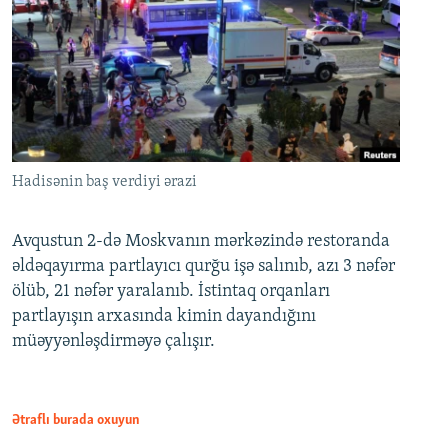
Hadisənin baş verdiyi ərazi
Avqustun 2-də Moskvanın mərkəzində restoranda
əldəqayırma partlayıcı qurğu işə salınıb, azı 3 nəfər
ölüb, 21 nəfər yaralanıb. İstintaq orqanları
partlayışın arxasında kimin dayandığını
müəyyənləşdirməyə çalışır.
Ətraflı burada oxuyun