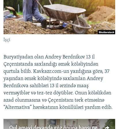
İNFOQRAFIKA
AZƏRBAYCAN ƏDƏBIYYATI KITABXANASI
MISSIYAMIZ
BIZI IZLƏ
KARIKATURA
İSLAM VƏ DEMOKRATIYA
PEŞƏ ETIKASI VƏ JURNALISTIKA STANDARTLARIMIZ
İZ - MƏDƏNIYYƏT PROQRAMI
MATERIALLARIMIZDAN ISTIFADƏ
AZADLIQRADIOSU MOBIL TELEFONUNUZDA
RFE/RL-in bütün saytları
İşçi
BIZIMLƏ ƏLAQƏ
Buryatiyadan olan Andrey Berdnikov 13 il
XƏBƏR BÜLLETENLƏRIMIZ
Çeçenistanda saxlandığı əmək köləliyindən
qurtula bilib. Kavkazr.com-un yazdığına görə, 37
yaşından əmək köləliyində saxlanılan Andrey
Berdnikova sahibləri 13 il ərzində maaş
verməyiblər və tez-tez döyüblər. Onun köləlikdən
azad olunmasına və Çeçenistanı tərk etməsinə
“Alternativa” hərəkatının könüllüləri yardım edib.
Qul əməyi deyəndə göz önünə hansı peşə gəlir?