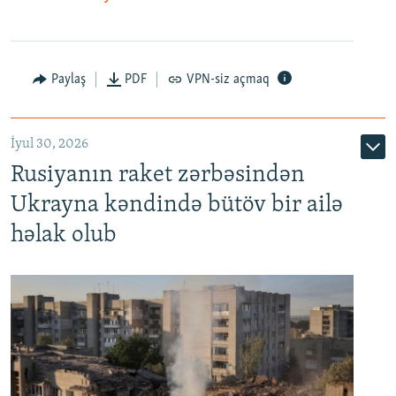
Paylaş
PDF
VPN-siz açmaq
İyul 30, 2026
Rusiyanın raket zərbəsindən
Ukrayna kəndində bütöv bir ailə
həlak olub