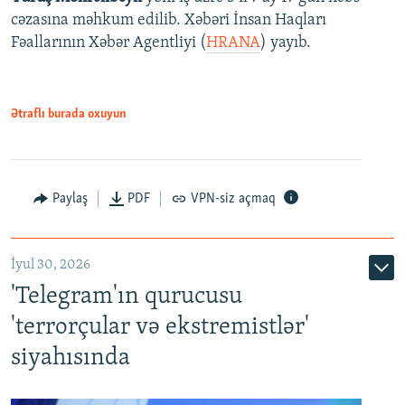
cəzasına məhkum edilib. Xəbəri İnsan Haqları
Fəallarının Xəbər Agentliyi (
HRANA
) yayıb.
Ətraflı burada oxuyun
Paylaş
PDF
VPN-siz açmaq
İyul 30, 2026
'Telegram'ın qurucusu
'terrorçular və ekstremistlər'
siyahısında