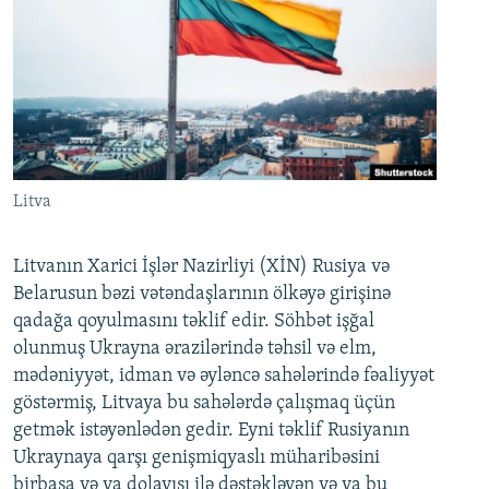
Litva
Litvanın Xarici İşlər Nazirliyi (XİN) Rusiya və
Belarusun bəzi vətəndaşlarının ölkəyə girişinə
qadağa qoyulmasını təklif edir. Söhbət işğal
olunmuş Ukrayna ərazilərində təhsil və elm,
mədəniyyət, idman və əyləncə sahələrində fəaliyyət
göstərmiş, Litvaya bu sahələrdə çalışmaq üçün
getmək istəyənlədən gedir. Eyni təklif Rusiyanın
Ukraynaya qarşı genişmiqyaslı müharibəsini
birbaşa və ya dolayısı ilə dəstəkləyən və ya bu