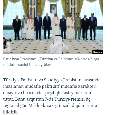
Səudiyyə Ərəbistanı, Türkiyə və Pakistan Məkkədə birgə
müdafiə sazişi imzalayıblar
Türkiyə, Pakistan və Səudiyyə Ərəbistanı arasında
imzalanan müdafiə paktı sırf müdafiə xarakteri
daşıyır və bu sahədə qarşılıqlı dəstəyi nəzərdə
tutur. Bunu avqustun 7-də Türkiyə rəsmisi üç
regional güc Məkkədə sazişi imzaladıqdan sonra
bildirib.