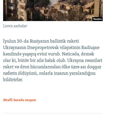
Lvova zərbələr
İyulun 30-da Rusiyanın ballistik raketi
Ukraynanın Dnepropetrovsk vilayətinin Radiuşne
kəndində yaşayış evini vurub. Nəticədə, demək
olar ki, bütöv bir ailə həlak olub. Ukrayna rəsmiləri
raket və dron hücumlarından ölkə üzrə azı doqquz
nəfərin öldüyünü, onlarla insanın yaralandığını
bildirirlər.
Ətraflı burada oxuyun