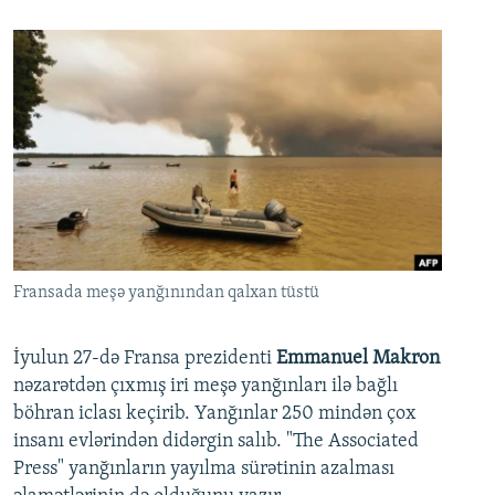
Fransada meşə yanğınından qalxan tüstü
İyulun 27-də Fransa prezidenti
Emmanuel Makron
nəzarətdən çıxmış iri meşə yanğınları ilə bağlı
böhran iclası keçirib. Yanğınlar 250 mindən çox
insanı evlərindən didərgin salıb. "The Associated
Press" yanğınların yayılma sürətinin azalması