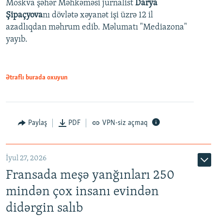
Moskva şəhər Məhkəməsi jurnalist
Darya
Şipaçyova
nı dövlətə xəyanət işi üzrə 12 il
azadlıqdan məhrum edib. Məlumatı "Mediazona"
yayıb.
Ətraflı burada oxuyun
Paylaş
PDF
VPN-siz açmaq
İyul 27, 2026
Fransada meşə yanğınları 250
mindən çox insanı evindən
didərgin salıb