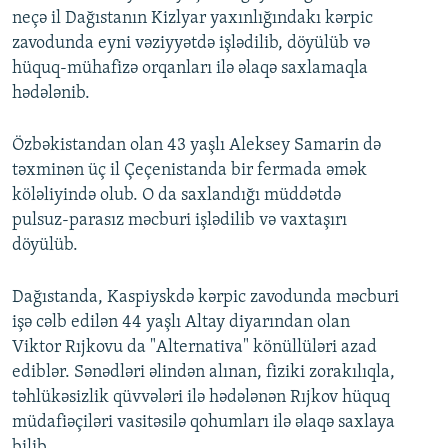
neçə il Dağıstanın Kizlyar yaxınlığındakı kərpic
zavodunda eyni vəziyyətdə işlədilib, döyülüb və
hüquq-mühafizə orqanları ilə əlaqə saxlamaqla
hədələnib.
Özbəkistandan olan 43 yaşlı Aleksey Samarin də
təxminən üç il Çeçenistanda bir fermada əmək
köləliyində olub. O da saxlandığı müddətdə
pulsuz-parasız məcburi işlədilib və vaxtaşırı
döyülüb.
Dağıstanda, Kaspiyskdə kərpic zavodunda məcburi
işə cəlb edilən 44 yaşlı Altay diyarından olan
Viktor Rıjkovu da "Alternativa" könüllüləri azad
ediblər. Sənədləri əlindən alınan, fiziki zorakılıqla,
təhlükəsizlik qüvvələri ilə hədələnən Rıjkov hüquq
müdafiəçiləri vasitəsilə qohumları ilə əlaqə saxlaya
bilib.