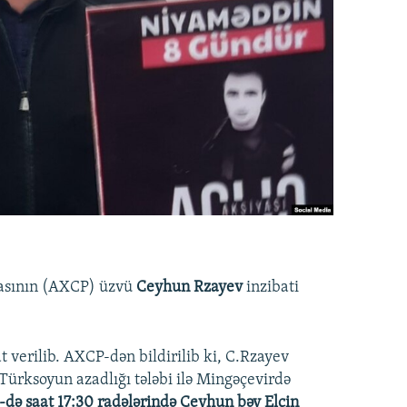
yasının (AXCP) üzvü
Ceyhun Rzayev
inzibati
erilib. AXCP-dən bildirilib ki, C.Rzayev
Türksoyun azadlığı tələbi ilə Mingəçevirdə
-də saat 17:30 radələrində Ceyhun bəy Elçin