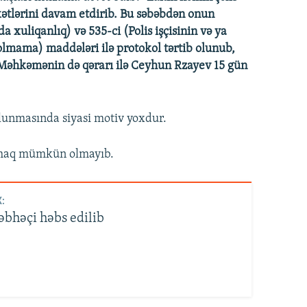
kətlərini davam etdirib. Bu səbəbdən onun
a xuliqanlıq) və 535-ci (Polis işçisinin və ya
olmama) maddələri ilə protokol tərtib olunub,
Məhkəmənin də qərarı ilə Ceyhun Rzayev 15 gün
lunmasında siyasi motiv yoxdur.
ışmaq mümkün olmayıb.
:
əbhəçi həbs edilib