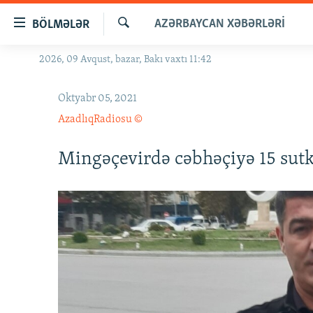
Keçid
AZƏRBAYCAN XƏBƏRLƏRI
BÖLMƏLƏR
linkləri
Axtar
Əsas
2026, 09 Avqust, bazar, Bakı vaxtı 11:42
GÜNDƏM
məzmuna
#İZAHLA
qayıt
Oktyabr 05, 2021
Əsas
KORRUPSIOMETR
AzadlıqRadiosu ©
naviqasiyaya
#ƏSLINDƏ
qayıt
Mingəçevirdə cəbhəçiyə 15 sutk
Axtarışa
FƏRQƏ BAX
keç
QANUNI DOĞRU
ARAŞDIRMA
MULTIMEDIA
RADIO ARXIV
VIDEO
HAQQIMIZDA
FOTOQALEREYA
OXU ZALI