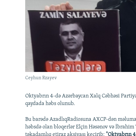
İNFOQRAFIKA
AZƏRBAYCAN ƏDƏBIYYATI KITABXANASI
MISSIYAMIZ
KARIKATURA
İSLAM VƏ DEMOKRATIYA
PEŞƏ ETIKASI VƏ JURNALISTIKA
STANDARTLARIMIZ
İZ - MƏDƏNIYYƏT PROQRAMI
MATERIALLARIMIZDAN ISTIFADƏ
AZADLIQRADIOSU MOBIL TELEFONUNUZDA
BIZIMLƏ ƏLAQƏ
XƏBƏR BÜLLETENLƏRIMIZ
Ceyhun Rzayev
Oktyabrın 4-də Azərbaycan Xalq Cəbhəsi Parti
qaydada həbs olunub.
Bu barədə AzadlıqRadiosuna AXCP-dən məlumat v
həbsdə olan bloqerlər Elçin Həsənov və İbrahim 
təkadamlıq etiraz aksiyası keçirib:
"Oktyabrın 4