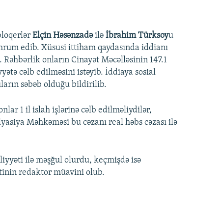
bloqerlər
Elçin Həsənzadə
ilə
İbrahim Türksoy
u
əhrum edib. Xüsusi ittiham qaydasında iddianı
. Rəhbərlik onların Cinayət Məcəlləsinin 147.1
yətə cəlb edilməsini istəyib. İddiaya sosial
arın səbəb olduğu bildirilib.
ar 1 il islah işlərinə cəlb edilməliydilər,
yasiya Məhkəməsi bu cəzanı real həbs cəzası ilə
yyəti ilə məşğul olurdu, keçmişdə isə
inin redaktor müavini olub.