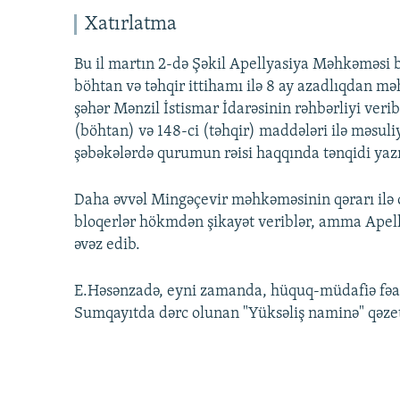
Xatırlatma
Bu il martın 2-də Şəkil Apellyasiya Məhkəməsi 
böhtan və təhqir ittihamı ilə 8 ay azadlıqdan m
şəhər Mənzil İstismar İdarəsinin rəhbərliyi verib
(böhtan) və 148-ci (təhqir) maddələri ilə məsuliy
şəbəkələrdə qurumun rəisi haqqında tənqidi yazıl
Daha əvvəl Mingəçevir məhkəməsinin qərarı ilə onl
bloqerlər hökmdən şikayət veriblər, amma Apell
əvəz edib.
E.Həsənzadə, eyni zamanda, hüquq-müdafiə fəali
Sumqayıtda dərc olunan "Yüksəliş naminə" qəzet