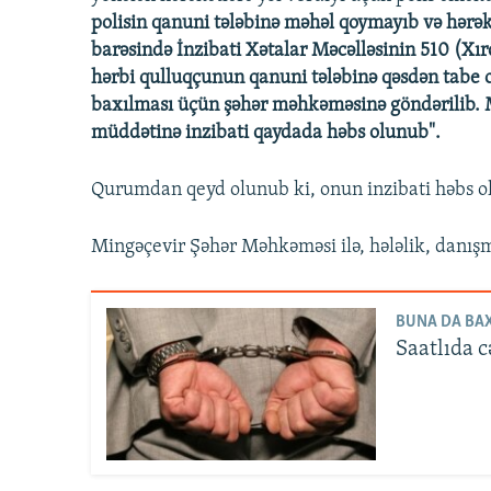
polisin qanuni tələbinə məhəl qoymayıb və hərə
barəsində İnzibati Xətalar Məcəlləsinin 510 (Xırd
hərbi qulluqçunun qanuni tələbinə qəsdən tabe 
baxılması üçün şəhər məhkəməsinə göndərilib. 
müddətinə inzibati qaydada həbs olunub".
Qurumdan qeyd olunub ki, onun inzibati həbs o
Mingəçevir Şəhər Məhkəməsi ilə, hələlik, dan
BUNA DA BAX
Saatlıda c