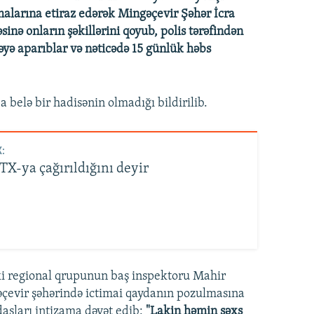
larına etiraz edərək Mingəçevir Şəhər İcra
inə onların şəkillərini qoyub, polis tərəfindən
əyə aparıblar və nəticədə 15 günlük həbs
belə bir hadisənin olmadığı bildirilib.
:
TX-ya çağırıldığını deyir
əki regional qrupunun baş inspektoru Mahir
əçevir şəhərində ictimai qaydanın pozulmasına
daşları intizama dəvət edib:
"Lakin həmin şəxs