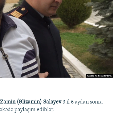
Zamin (Əlizamin) Salayev
3 il 6 aydan sonra
əbəkədə paylaşım ediblər.