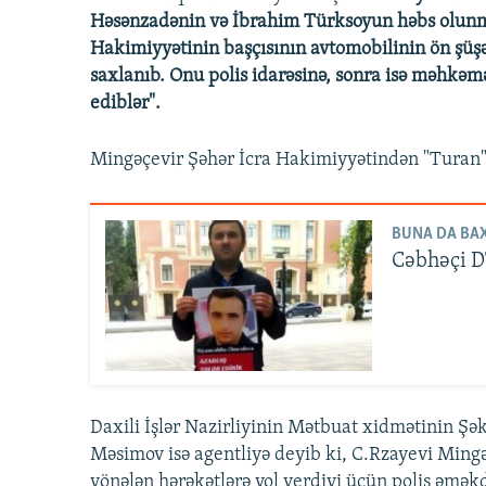
Həsənzadənin və İbrahim Türksoyun həbs olunma
Hakimiyyətinin başçısının avtomobilinin ön şüşəs
saxlanıb. Onu polis idarəsinə, sonra isə məhkəm
ediblər".
Mingəçevir Şəhər İcra Hakimiyyətindən "Turan"a 
BUNA DA BAX
Cəbhəçi D
Daxili İşlər Nazirliyinin Mətbuat xidmətinin Ş
Məsimov isə agentliyə deyib ki, C.Rzayevi Ming
yönələn hərəkətlərə yol verdiyi üçün polis əmək