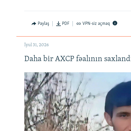
Paylaş
PDF
VPN-siz açmaq
İyul 31, 2026
Daha bir AXCP fəalının saxlandığ