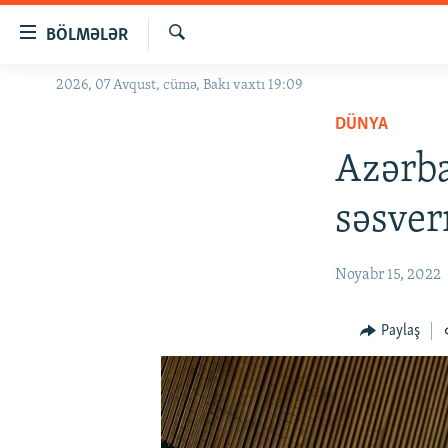
Keçid
BÖLMƏLƏR
linkləri
Axtar
Əsas
2026, 07 Avqust, cümə, Bakı vaxtı 19:09
GÜNDƏM
məzmuna
DÜNYA
#İZAHLA
qayıt
Əsas
Azərba
KORRUPSIOMETR
naviqasiyaya
#ƏSLINDƏ
qayıt
səsver
Axtarışa
FƏRQƏ BAX
keç
QANUNI DOĞRU
Noyabr 15, 2022
ARAŞDIRMA
Paylaş
MULTIMEDIA
RADIO ARXIV
VIDEO
HAQQIMIZDA
FOTOQALEREYA
OXU ZALI