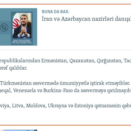
BUNA DA BAX:
İran və Azərbaycan nazirləri danış
espublikalarından Ermənistan, Qazaxıstan, Qırğızıstan, Tac
rəf qalıblar.
 Türkmənistan səsvermədə ümumiyyətlə iştirak etməyiblər.
eqal, Venesuela və Burkina-Faso da səsverməyə qatılmayıb
viya, Litva, Moldova, Ukrayna və Estoniya qətnamənin qəb