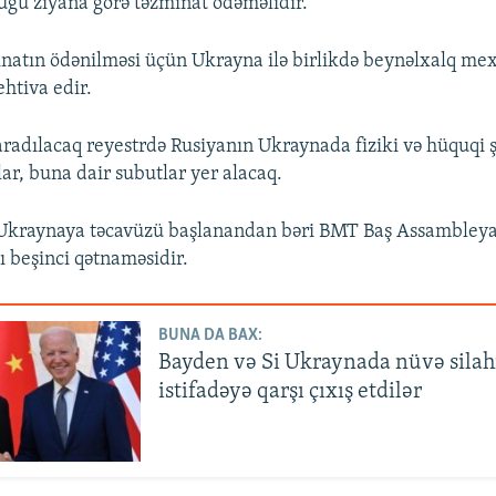
uğu ziyana görə təzminat ödəməlidir.
natın ödənilməsi üçün Ukrayna ilə birlikdə beynəlxalq me
ehtiva edir.
Auto
240p
360p
480p
720p
1080p
radılacaq reyestrdə Rusiyanın Ukraynada fiziki və hüquqi ş
ar, buna dair subutlar yer alacaq.
 Ukraynaya təcavüzü başlanandan bəri BMT Baş Assambleya
 beşinci qətnaməsidir.
BUNA DA BAX:
Bayden və Si Ukraynada nüvə sila
istifadəyə qarşı çıxış etdilər