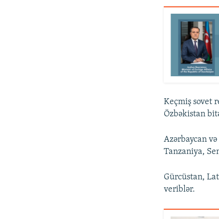
Keçmiş sovet r
Özbəkistan bitə
Azərbaycan və
Tanzaniya, Sen
Gürcüstan, Lat
veriblər.