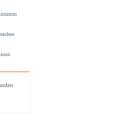
480p
720p
xanizmin
1080p
əxslərə
px
en
sının
hından