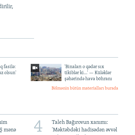
rilir,
q fasilə:
'Binaları o qədər sıx
z olsun'
tikiblər ki...' — Küləklər
şəhərində hava böhranı
Bölmənin bütün materialları burada
4
ənim
Taleh Bağırovun xanımı:
BŞ mənə
'Məktəbdəki hadisədən əvvəl