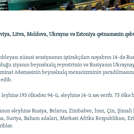
viya, Litva, Moldova, Ukrayna və Estoniya qətnamənin qəb
leyası xüsusi sessiyasının iştirakçıları noyabrın 14-də Ru
duğu ziyanın beynəlxalq reyestrinin və Rusiyanın Ukrayna
əzminat ödəməsinin beynəlxalq mexanizminin yaradılmasını
edib.
eyhinə 193 ölkədən 94-ü, əleyhinə 14-ü səs verib. 73 ölkə bi
nun əleyhinə Rusiya, Belarus, Zimbabve, İran, Çin, Şimali
a, Suriya, Baham adaları, Mərkəzi Afrika Respublikası, Eri
riblər.