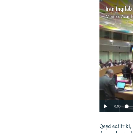
Mənbə:
Azadl
0:00
Qeyd edilir ki