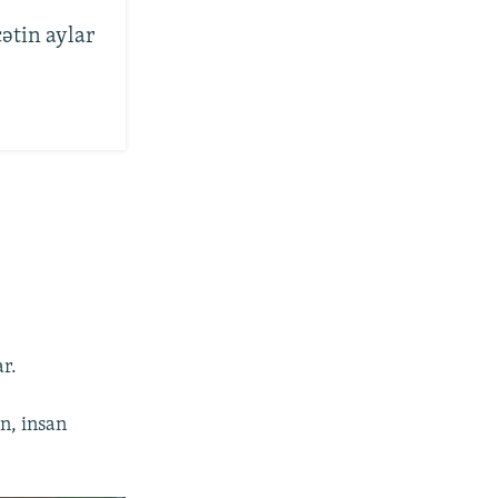
ətin aylar
r.
n, insan