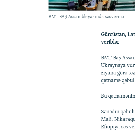
BMT BAŞ Assambleyasında səsvermə
Gürcüstan, Lat
veriblər
BMT Baş Assamb
Ukraynaya vur
ziyana görə t
qətnamə qəbul 
Bu qətnamənin l
Sənədin qəbulu
Mali, Nikaraqu
Efiopiya səs ve