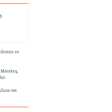
ıb
ikistan və
 Mərakeş,
lar.
uluna səs