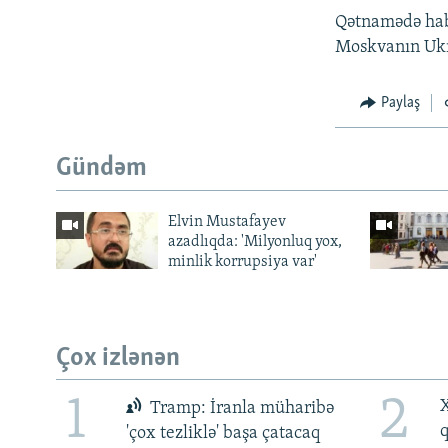
Qətnamədə habe
Moskvanın Ukra
Paylaş
Gündəm
Elvin Mustafayev
azadlıqda: 'Milyonluq yox,
minlik korrupsiya var'
Çox izlənən
1
2
X
Tramp: İranla müharibə
'çox tezliklə' başa çatacaq