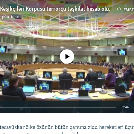
İran İnqilab Keşikçiləri Korpusu terrorçu təşkilat hesab oluna bilər
EMBE
ıqRadiosu
No media source currently available
3:44
EMBED
, təcavüzkar ölkə özünün bütün qanuna zidd hərəkətləri üçü