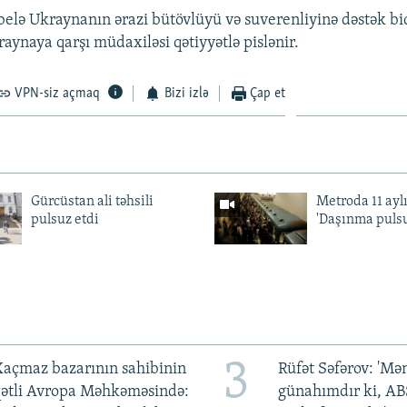
lə Ukraynanın ərazi bütövlüyü və suverenliyinə dəstək bidi
ynaya qarşı müdaxiləsi qətiyyətlə pislənir.
VPN-siz açmaq
Bizi izlə
Çap et
Gürcüstan ali təhsili
Metroda 11 aylı
pulsuz etdi
'Daşınma pulsu
3
açmaz bazarının sahibinin
Rüfət Səfərov: 'M
qətli Avropa Məhkəməsində:
günahımdır ki, A