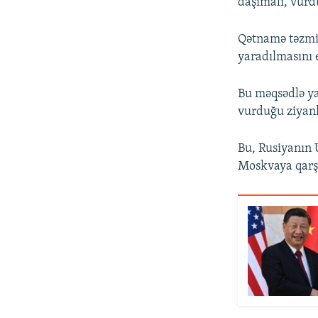
daşımalı, vurd
Qətnamə təzmi
yaradılmasını 
Bu məqsədlə ya
vurduğu ziyanl
Bu, Rusiyanın
Moskvaya qarşı