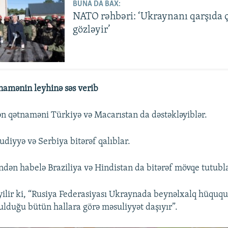
BUNA DA BAX:
NATO rəhbəri: ‘Ukraynanı qarşıda ç
gözləyir’
namənin leyhinə səs verib
ən qətnaməni Türkiyə və Macarıstan da dəstəkləyiblər.
udiyyə və Serbiya bitərəf qalıblar.
ndən habelə Braziliya və Hindistan da bitərəf mövqe tutubla
lir ki, “Rusiya Federasiyası Ukraynada beynəlxalq hüququ
ulduğu bütün hallara görə məsuliyyət daşıyır”.