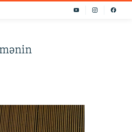
amənin