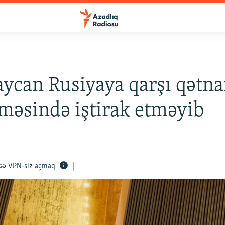
ycan Rusiyaya qarşı qətn
məsində iştirak etməyib
VPN-siz açmaq