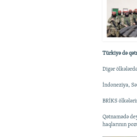
Türkiyə də qət
Digər ölkələrd
İndoneziya, Sə
BRİKS ölkələri
Qətnamədə deyi
haqlarının poz