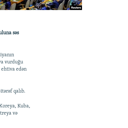
uluna səs
siyanın
ya vurduğu
 ehtiva edən
tərəf qalıb.
 Koreya, Kuba,
treya və