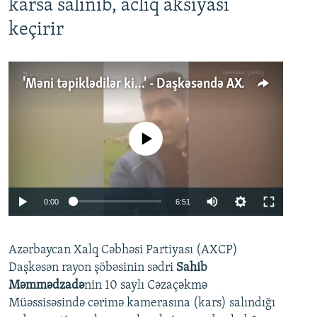
karsa salınıb, aclıq aksiyası
keçirir
'Məni təpiklədilər ki...' - Daşkəsəndə AXCP fəalının yaxınları onun həbsinə etiraz edirlər
No media source currently available
Auto
0:00
6:51
240p
Azərbaycan Xalq Cəbhəsi Partiyası (AXCP)
360p
Daşkəsən rayon şöbəsinin sədri
Sahib
480p
Auto
240p
360p
480p
Məmmədzadə
nin 10 saylı Cəzaçəkmə
720p
Müəssisəsində cərimə kamerasına (kars) salındığı
720p
1080p