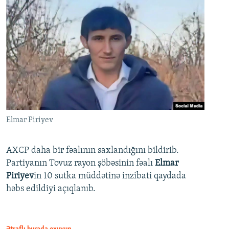
Elmar Piriyev
AXCP daha bir fəalının saxlandığını bildirib.
Partiyanın Tovuz rayon şöbəsinin fəalı
Elmar
Piriyev
in 10 sutka müddətinə inzibati qaydada
həbs edildiyi açıqlanıb.