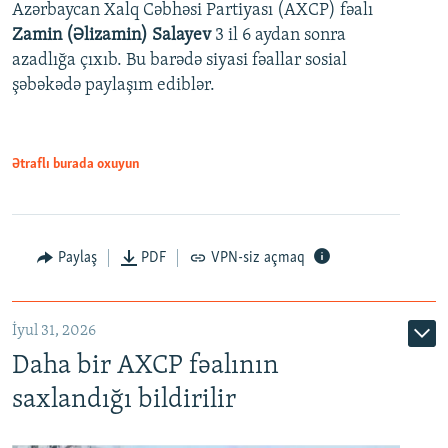
Azərbaycan Xalq Cəbhəsi Partiyası (AXCP) fəalı
Zamin (Əlizamin) Salayev
3 il 6 aydan sonra
azadlığa çıxıb. Bu barədə siyasi fəallar sosial
şəbəkədə paylaşım ediblər.
Ətraflı burada oxuyun
Paylaş
PDF
VPN-siz açmaq
İyul 31, 2026
Daha bir AXCP fəalının
saxlandığı bildirilir