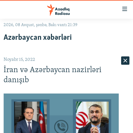
Keçid
linkləri
Əsas
2026, 08 Avqust, şənbə, Bakı vaxtı 21:39
məzmuna
GÜNDƏM
Azərbaycan xəbərləri
qayıt
#İZAHLA
Əsas
KORRUPSIOMETR
naviqasiyaya
Noyabr 15, 2022
qayıt
#ƏSLINDƏ
Axtarışa
İran və Azərbaycan nazirləri
FƏRQƏ BAX
keç
danışıb
QANUNI DOĞRU
ARAŞDIRMA
MULTIMEDIA
RADIO ARXIV
VIDEO
HAQQIMIZDA
FOTOQALEREYA
OXU ZALI