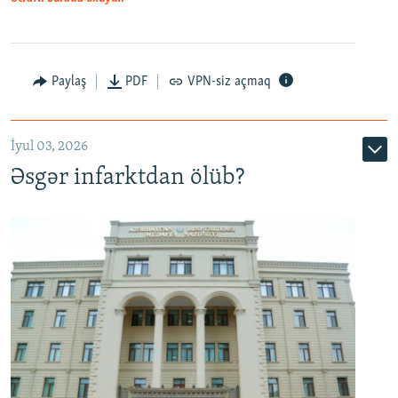
Auto
240p
360p
480p
Paylaş
PDF
VPN-siz açmaq
720p
1080p
İyul 03, 2026
Əsgər infarktdan ölüb?