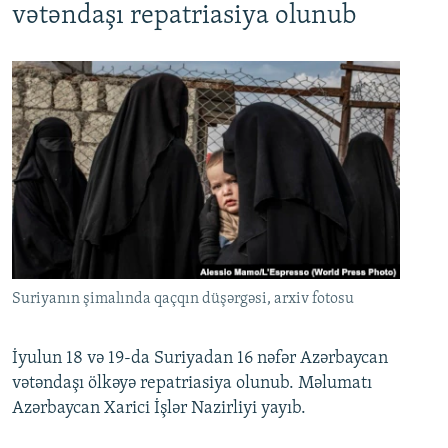
vətəndaşı repatriasiya olunub
Suriyanın şimalında qaçqın düşərgəsi, arxiv fotosu
İyulun 18 və 19-da Suriyadan 16 nəfər Azərbaycan
vətəndaşı ölkəyə repatriasiya olunub. Məlumatı
Azərbaycan Xarici İşlər Nazirliyi yayıb.