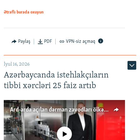
Ətraflı burada oxuyun
Paylaş
PDF
VPN-siz açmaq
İyul 16, 2026
Azərbaycanda istehlakçıların
tibbi xərcləri 25 faiz artıb
Ard-arda açılan dərman zavodları ölkənin tələbatını ödəyirmi?
No media source currently available