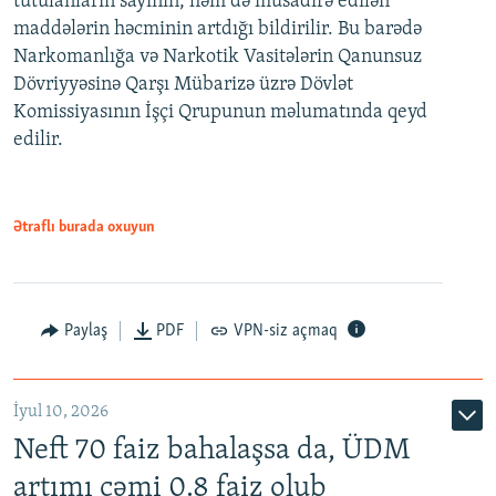
tutulanların sayının, həm də müsadirə edilən
maddələrin həcminin artdığı bildirilir. Bu barədə
Narkomanlığa və Narkotik Vasitələrin Qanunsuz
Dövriyyəsinə Qarşı Mübarizə üzrə Dövlət
Komissiyasının İşçi Qrupunun məlumatında qeyd
edilir.
Ətraflı burada oxuyun
Paylaş
PDF
VPN-siz açmaq
İyul 10, 2026
Neft 70 faiz bahalaşsa da, ÜDM
artımı cəmi 0.8 faiz olub