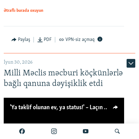
Ətraflı burada oxuyun
Paylaş
PDF
VPN-siz açmaq
İyun 30, 2026
Milli Məclis məcburi köçkünlərlə
bağlı qanuna dəyişiklik etdi
'Ya təklif olunan ev, ya status!' – Laçın köçkünü: 'Laçından başqa heç hara!'