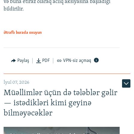
və buna etiraz olaraq aclıq aksiyasına başladığı
1080p
bildirilir.
Ətraflı burada oxuyun
Paylaş
PDF
VPN-siz açmaq
İyul 07, 2026
Müəllimlər üçün də tələblər gəlir
— istədikləri kimi geyinə
bilməyəcəklər