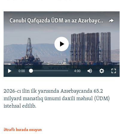
Cənubi Qafqazda ÜDM ən az Azərbaycanda artır: Qonşuları niyə Bakını qabaqlaya bilir?
No media source currently available
Auto
0:00
4:00
240p
2026-cı ilin ilk yarısında Azərbaycanda 65.2
360p
milyard manatlıq ümumi daxili məhsul (ÜDM)
480p
Auto
240p
360p
480p
istehsal edilib.
720p
720p
1080p
1080p
Ətraflı burada oxuyun