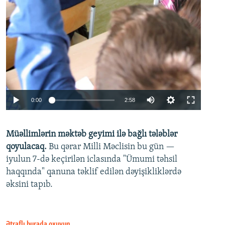
Auto
0:00
2:58
240p
Müəllimlərin məktəb geyimi ilə bağlı tələblər
360p
qoyulacaq.
Bu qərar Milli Məclisin bu gün —
480p
iyulun 7-də keçirilən iclasında "Ümumi təhsil
720p
haqqında" qanuna təklif edilən dəyişikliklərdə
əksini tapıb.
1080p
Ətraflı burada oxuyun