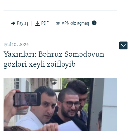
Paylaş
PDF
VPN-siz açmaq
İyul 10, 2026
Yaxınları: Bəhruz Səmədovun
gözləri xeyli zəifləyib