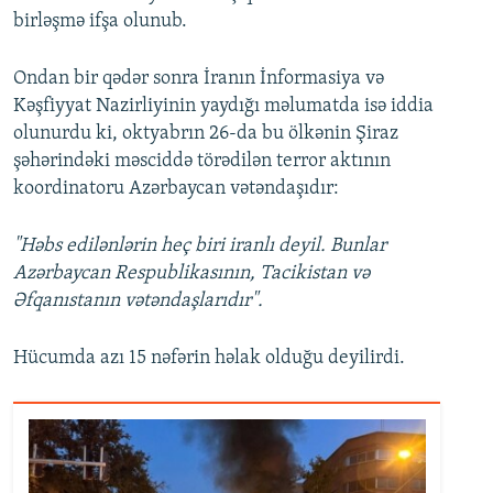
birləşmə ifşa olunub.
Ondan bir qədər sonra İranın İnformasiya və
Kəşfiyyat Nazirliyinin yaydığı məlumatda isə iddia
olunurdu ki, oktyabrın 26-da bu ölkənin Şiraz
şəhərindəki məsciddə törədilən terror aktının
koordinatoru Azərbaycan vətəndaşıdır:
"Həbs edilənlərin heç biri iranlı deyil. Bunlar
Azərbaycan Respublikasının, Tacikistan və
Əfqanıstanın vətəndaşlarıdır".
Hücumda azı 15 nəfərin həlak olduğu deyilirdi.