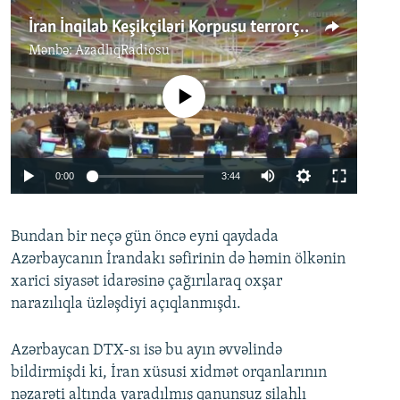
İran İnqilab Keşikçiləri Korpusu terrorçu təşkilat hesab oluna bilər
Mənbə:
AzadlıqRadiosu
No media source currently available
Auto
0:00
3:44
240p
Bundan bir neçə gün öncə eyni qaydada
360p
Auto
240p
360p
480p
Azərbaycanın İrandakı səfirinin də həmin ölkənin
480p
xarici siyasət idarəsinə çağırılaraq oxşar
720p
720p
1080p
narazılıqla üzləşdiyi açıqlanmışdı.
1080p
Azərbaycan DTX-sı isə bu ayın əvvəlində
bildirmişdi ki, İran xüsusi xidmət orqanlarının
nəzarəti altında yaradılmış qanunsuz silahlı