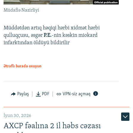
Müdafiə Nazirliyi
Müddətdən artıq həqiqi hərbi xidmət hərbi
qulluqçusu, əsgər
P.E.
-nin kəskin miokard
infarktından öldüyü bildirilir
Ətraflı burada oxuyun
Paylaş
PDF
VPN-siz açmaq
İyun 30, 2026
AXCP fəalına 2 il həbs cəzası