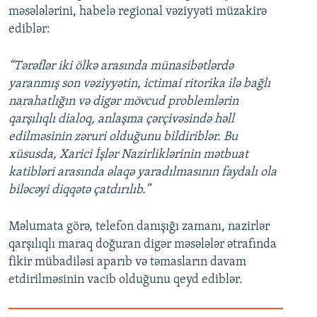
məsələlərini, habelə regional vəziyyəti müzakirə
ediblər:
“Tərəflər iki ölkə arasında münasibətlərdə
yaranmış son vəziyyətin, ictimai ritorika ilə bağlı
narahatlığın və digər mövcud problemlərin
qarşılıqlı dialoq, anlaşma çərçivəsində həll
edilməsinin zəruri olduğunu bildiriblər. Bu
xüsusda, Xarici İşlər Nazirliklərinin mətbuat
katibləri arasında əlaqə yaradılmasının faydalı ola
biləcəyi diqqətə çatdırılıb.”
Məlumata görə, telefon danışığı zamanı, nazirlər
qarşılıqlı maraq doğuran digər məsələlər ətrafında
fikir mübadiləsi aparıb və təmasların davam
etdirilməsinin vacib olduğunu qeyd ediblər.