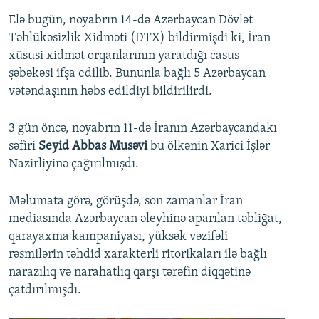
Elə bugün, noyabrın 14-də Azərbaycan Dövlət
Təhlükəsizlik Xidməti (DTX) bildirmişdi ki, İran
xüsusi xidmət orqanlarının yaratdığı casus
şəbəkəsi ifşa edilib. Bununla bağlı 5 Azərbaycan
vətəndaşının həbs edildiyi bildirilirdi.
3 gün öncə, noyabrın 11-də İranın Azərbaycandakı
səfiri
Seyid Abbas Musəvi
bu ölkənin Xarici İşlər
Nazirliyinə çağırılmışdı.
Məlumata görə, görüşdə, son zamanlar İran
mediasında Azərbaycan əleyhinə aparılan təbliğat,
qarayaxma kampaniyası, yüksək vəzifəli
rəsmilərin təhdid xarakterli ritorikaları ilə bağlı
narazılıq və narahatlıq qarşı tərəfin diqqətinə
çatdırılmışdı.