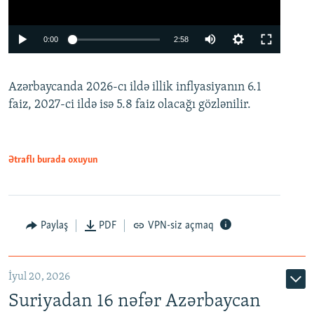
Auto
0:00
2:58
240p
Azərbaycanda 2026-cı ildə illik inflyasiyanın 6.1
360p
faiz, 2027-ci ildə isə 5.8 faiz olacağı gözlənilir.
480p
720p
1080p
Ətraflı burada oxuyun
Paylaş
PDF
VPN-siz açmaq
İyul 20, 2026
Auto
240p
360p
480p
Suriyadan 16 nəfər Azərbaycan
720p
1080p