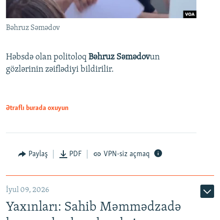
Bəhruz Səmədov
Həbsdə olan politoloq
Bəhruz Səmədov
un
gözlərinin zəiflədiyi bildirilir.
Ətraflı burada oxuyun
Paylaş
PDF
VPN-siz açmaq
İyul 09, 2026
Yaxınları: Sahib Məmmədzadə