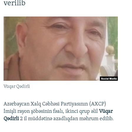
verilib
Vüqar Qədirli
Azərbaycan Xalq Cəbhəsi Partiyasının (AXCP)
İmişli rayon şöbəsinin fəalı, ikinci qrup əlil
Vüqar
Qədirli
2 il müddətinə azadlıqdan məhrum edilib.