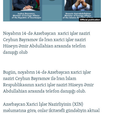
İNFOQRAFIKA
AZƏRBAYCAN ƏDƏBIYYATI KITABXANASI
MISSIYAMIZ
BIZI IZLƏ
KARIKATURA
İSLAM VƏ DEMOKRATIYA
PEŞƏ ETIKASI VƏ JURNALISTIKA STANDARTLARIMIZ
İZ - MƏDƏNIYYƏT PROQRAMI
MATERIALLARIMIZDAN ISTIFADƏ
AZADLIQRADIOSU MOBIL TELEFONUNUZDA
RFE/RL-in bütün saytları
Noyabrın 14-də Azərbaycan xarici işlər naziri
Ceyhun Bayramov ilə İran xarici işlər naziri
BIZIMLƏ ƏLAQƏ
Hüseyn Əmir Abdullahian arasında telefon
XƏBƏR BÜLLETENLƏRIMIZ
danışığı olub
Bugün, noyabrın 14-də Azərbaycan xarici işlər
naziri Ceyhun Bayramov ilə İran İslam
Respublikasının xarici işlər naziri Hüseyn Əmir
Abdullahian arasında telefon danışığı olub.
Azərbaycan Xarici İşlər Nazirliyinin (XİN)
məlumatına görə, onlar ikitərəfli gündəliyin aktual