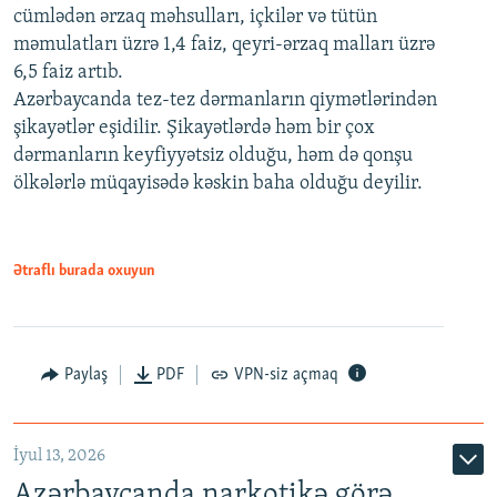
cümlədən ərzaq məhsulları, içkilər və tütün
məmulatları üzrə 1,4 faiz, qeyri-ərzaq malları üzrə
6,5 faiz artıb.
Azərbaycanda tez-tez dərmanların qiymətlərindən
şikayətlər eşidilir. Şikayətlərdə həm bir çox
dərmanların keyfiyyətsiz olduğu, həm də qonşu
ölkələrlə müqayisədə kəskin baha olduğu deyilir.
Ətraflı burada oxuyun
Paylaş
PDF
VPN-siz açmaq
İyul 13, 2026
Azərbaycanda narkotikə görə