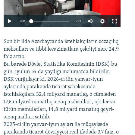
Auto
0:00
5:23
240p
Son bir ildə Azərbaycanda istehlakçıların
360p
əczaçılıq
məhsulları və tibbi ləvazimatlara çəkdiyi xərc 24,9
480p
Auto
240p
360p
480p
faiz artıb.
720p
Bu barədə Dövlət Statistika Komitəsinin (DSK) bu
720p
1080p
gün, iyulun 16-da yaydığı məlumatda bildirilir.
1080p
DSK vurğulayır ki, 2026-cı ilin yanvar-iyun
aylarında pərakəndə ticarət şəbəkəsində
istehlakçılara 32,4 milyard manatlıq, o cümlədən
17,6 milyard manatlıq ərzaq məhsulları, içkilər və
tütün məmulatları, 14,8 milyard manatlıq qeyri-
ərzaq malları satılıb.
2025-ci ilin yanvar-iyun ayları ilə müqayisədə
pərakəndə ticarət dövriyyəsi real ifadədə 3,7 faiz, o