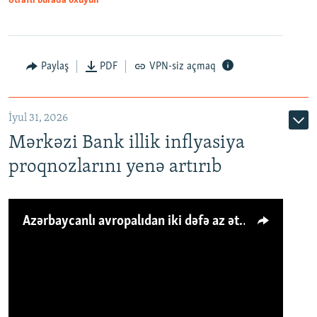
Ətraflı burada oxuyun
Paylaş
PDF
VPN-siz açmaq
İyul 31, 2026
Mərkəzi Bank illik inflyasiya
proqnozlarını yenə artırıb
Azərbaycanlı avropalıdan iki dəfə az ət yeyir, amma... 'Qiymət artımı qaçılmazdır'