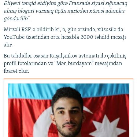
Əliyevi tənqid etdiyinə görə Fransada siyasi sığınacaq
almış blogeri vurmaq üçün xaricdən xüsusi adamlar
göndərilib”.
Mirzəli RSF-ə bildirib ki, o, gün ərzində, xüsusilə də
YouTube üzərindən orta hesabla 2000 təhdid mesajı
alır.
Bu təhdidlər əsasən Kaşalşnikov avtomatı ilə çəkilmiş
profil fotolarından və “Mən burdayam” mesajından
ibarət olur.