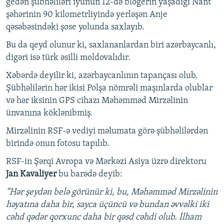
gedən şübhəliləri iyunun 12-də blogerin yaşadığı Nant
şəhərinin 90 kilometrliyində yerləşən Anje
qəsəbəsindəki şose yolunda saxlayıb.
Bu da qeyd olunur ki, saxlananlardan biri azərbaycanlı,
digəri isə türk əsilli moldovalıdır.
Xəbərdə deyilir ki, azərbaycanlının tapançası olub.
Şübhəlilərin hər ikisi Polşa nömrəli maşınlarda olublar
və hər iksinin GPS cihazı Məhəmməd Mirzəlinin
ünvanına köklənibmiş.
Mirzəlinin RSF-ə vediyi məlumata görə şübhəlilərdən
birində onun fotosu tapılıb.
RSF-in Şərqi Avropa və Mərkəzi Asiya üzrə direktoru
Jan Kavaliyer
bu barədə deyib:
“Hər şeydən belə görünür ki, bu, Məhəmməd Mirzəlinin
həyatına daha bir, sayca üçüncü və bundan əvvəlki iki
cəhd qədər qorxunc daha bir qəsd cəhdi olub. İlham