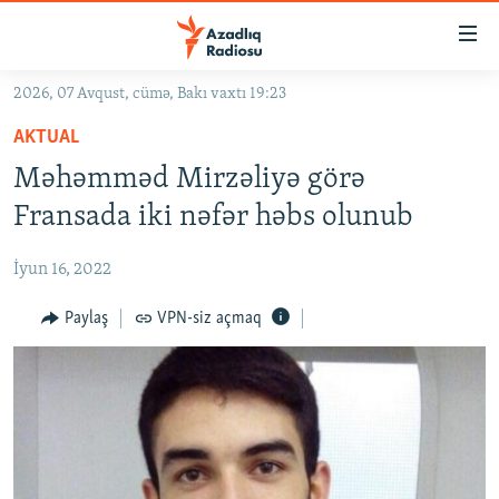
Keçid
linkləri
Əsas
2026, 07 Avqust, cümə, Bakı vaxtı 19:23
məzmuna
GÜNDƏM
AKTUAL
qayıt
#İZAHLA
Əsas
Məhəmməd Mirzəliyə görə
KORRUPSIOMETR
naviqasiyaya
Fransada iki nəfər həbs olunub
qayıt
#ƏSLINDƏ
Axtarışa
İyun 16, 2022
FƏRQƏ BAX
keç
QANUNI DOĞRU
Paylaş
VPN-siz açmaq
ARAŞDIRMA
MULTIMEDIA
RADIO ARXIV
VIDEO
HAQQIMIZDA
FOTOQALEREYA
OXU ZALI