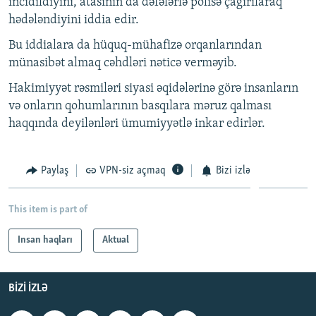
incidildiyini, atasının da dəfələrlə polisə çağırılaraq
hədələndiyini iddia edir.
Bu iddialara da hüquq-mühafizə orqanlarından
münasibət almaq cəhdləri nəticə verməyib.
Hakimiyyət rəsmiləri siyasi əqidələrinə görə insanların
və onların qohumlarının basqılara məruz qalması
haqqında deyilənləri ümumiyyətlə inkar edirlər.
Paylaş
VPN-siz açmaq
Bizi izlə
This item is part of
Insan haqları
Aktual
BIZI IZLƏ