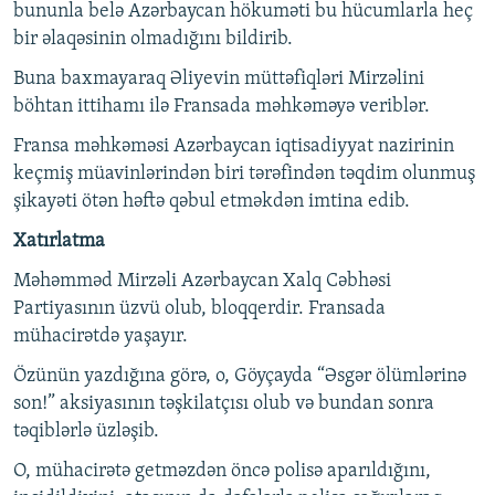
bununla belə Azərbaycan hökuməti bu hücumlarla heç
bir əlaqəsinin olmadığını bildirib.
Buna baxmayaraq Əliyevin müttəfiqləri Mirzəlini
böhtan ittihamı ilə Fransada məhkəməyə veriblər.
Fransa məhkəməsi Azərbaycan iqtisadiyyat nazirinin
keçmiş müavinlərindən biri tərəfindən təqdim olunmuş
şikayəti ötən həftə qəbul etməkdən imtina edib.
Xatırlatma
Məhəmməd Mirzəli Azərbaycan Xalq Cəbhəsi
Partiyasının üzvü olub, bloqqerdir. Fransada
mühacirətdə yaşayır.
Özünün yazdığına görə, o, Göyçayda “Əsgər ölümlərinə
son!” aksiyasının təşkilatçısı olub və bundan sonra
təqiblərlə üzləşib.
O, mühacirətə getməzdən öncə polisə aparıldığını,