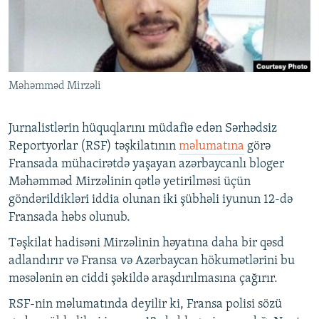
İNFOQRAFIKA
AZƏRBAYCAN ƏDƏBIYYATI KITABXANASI
MISSIYAMIZ
BIZI IZLƏ
KARIKATURA
İSLAM VƏ DEMOKRATIYA
PEŞƏ ETIKASI VƏ JURNALISTIKA STANDARTLARIMIZ
İZ - MƏDƏNIYYƏT PROQRAMI
MATERIALLARIMIZDAN ISTIFADƏ
Məhəmməd Mirzəli
AZADLIQRADIOSU MOBIL TELEFONUNUZDA
RFE/RL-in bütün saytları
BIZIMLƏ ƏLAQƏ
Jurnalistlərin hüquqlarını müdafiə edən Sərhədsiz
XƏBƏR BÜLLETENLƏRIMIZ
Reportyorlar (RSF) təşkilatının
məlumatına
görə
Fransada mühacirətdə yaşayan azərbaycanlı bloger
Məhəmməd Mirzəlinin qətlə yetirilməsi üçün
göndərildikləri iddia olunan iki şübhəli iyunun 12-də
Fransada həbs olunub.
Təşkilat hadisəni Mirzəlinin həyatına daha bir qəsd
adlandırır və Fransa və Azərbaycan hökumətlərini bu
məsələnin ən ciddi şəkildə araşdırılmasına çağırır.
RSF-nin məlumatında deyilir ki, Fransa polisi sözü