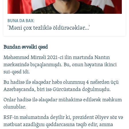
BUNA DA BAX:
'Məni çox tezliklə öldürəcəklər...'
Bundan əvvəlki qəsd
Məhəmməd Mirzəli 2021-ci ilin martında Nantın
mərkəzində bıçaqlanmışdı. Bu, onun həyatına ikinci
sui-qəsd idi.
Bu hadisə ilə əlaqədar həbs olunmnuş 4 nəfərdən üçü
Azərbaycanda, biri isə Gürcüstanda doğulmuşdu.
Onlar hadisə ilə əlaqədar mühakimə edilərək məhkum
olunublar.
RSF-in məlumatında deyilir ki, prezident Əliyev söz və
mətbuat azadlığını qəddarcasına təqib edir, amma