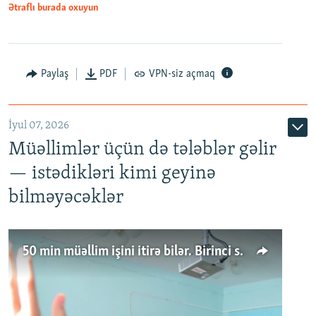
Ətraflı burada oxuyun
Paylaş
PDF
VPN-siz açmaq
İyul 07, 2026
Müəllimlər üçün də tələblər gəlir
— istədikləri kimi geyinə
bilməyəcəklər
50 min müəllim işini itirə bilər. Birinci sinfə gedənlər azalır