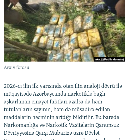
Arxiv fotosu
2026-cı ilin ilk yarısında ötən ilin analoji dövrü ilə
müqayisədə Azərbaycanda narkotiklə bağlı
aşkarlanan cinayət faktları azalsa da həm
tutulanların sayının, həm də müsadirə edilən
maddələrin həcminin artdığı bildirilir. Bu barədə
Narkomanlığa və Narkotik Vasitələrin Qanunsuz
Dövriyyəsinə Qarşı Mübarizə üzrə Dövlət