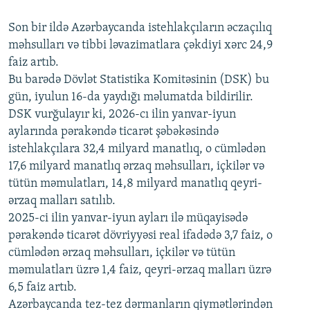
240p
Son bir ildə Azərbaycanda istehlakçıların
360p
əczaçılıq
məhsulları və tibbi ləvazimatlara çəkdiyi xərc 24,9
480p
Auto
240p
360p
480p
faiz artıb.
720p
Bu barədə Dövlət Statistika Komitəsinin (DSK) bu
720p
1080p
gün, iyulun 16-da yaydığı məlumatda bildirilir.
1080p
DSK vurğulayır ki, 2026-cı ilin yanvar-iyun
aylarında pərakəndə ticarət şəbəkəsində
istehlakçılara 32,4 milyard manatlıq, o cümlədən
17,6 milyard manatlıq ərzaq məhsulları, içkilər və
tütün məmulatları, 14,8 milyard manatlıq qeyri-
ərzaq malları satılıb.
2025-ci ilin yanvar-iyun ayları ilə müqayisədə
pərakəndə ticarət dövriyyəsi real ifadədə 3,7 faiz, o
cümlədən ərzaq məhsulları, içkilər və tütün
məmulatları üzrə 1,4 faiz, qeyri-ərzaq malları üzrə
6,5 faiz artıb.
Azərbaycanda tez-tez dərmanların qiymətlərindən