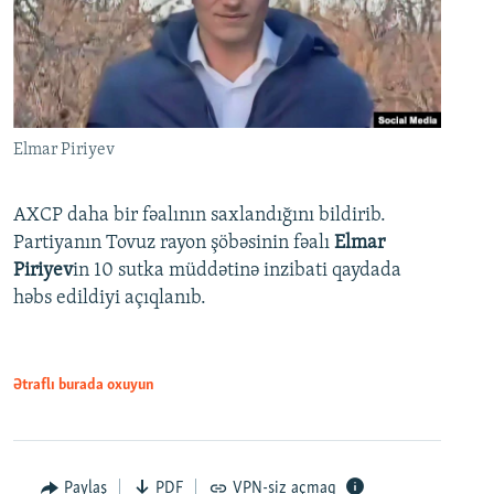
Elmar Piriyev
AXCP daha bir fəalının saxlandığını bildirib.
Partiyanın Tovuz rayon şöbəsinin fəalı
Elmar
Piriyev
in 10 sutka müddətinə inzibati qaydada
həbs edildiyi açıqlanıb.
Ətraflı burada oxuyun
Paylaş
PDF
VPN-siz açmaq