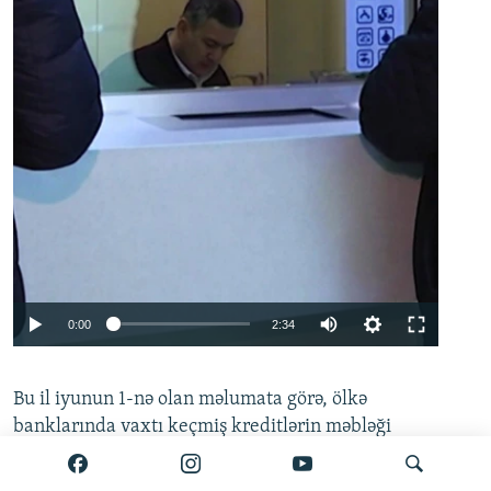
Auto
0:00
2:34
240p
Bu il iyunun 1-nə olan məlumata görə, ölkə
360p
banklarında vaxtı keçmiş kreditlərin məbləği
480p
635.4 milyon manata çatıb. Mərkəzi Bankın
720p
hesabatına əsasən, bu göstərici
mayın 1-i ilə