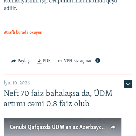
Komissiyasının İşçi Qrupunun məlumatında qeyd
edilir.
Ətraflı burada oxuyun
Paylaş
PDF
VPN-siz açmaq
İyul 10, 2026
Neft 70 faiz bahalaşsa da, ÜDM
artımı cəmi 0.8 faiz olub
Cənubi Qafqazda ÜDM ən az Azərbaycanda artır: Qonşuları niyə Bakını qabaqlaya bilir?