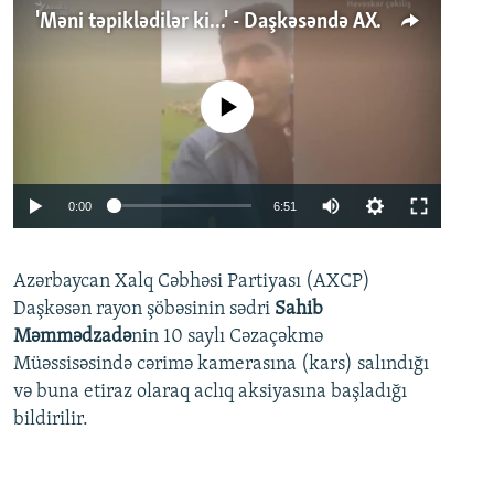
'Məni təpiklədilər ki...' - Daşkəsəndə AXCP fəalının yaxınları onun həbsinə etiraz edirlər
No media source currently available
Auto
0:00
6:51
240p
Azərbaycan Xalq Cəbhəsi Partiyası (AXCP)
360p
Daşkəsən rayon şöbəsinin sədri
Sahib
480p
Auto
240p
360p
480p
Məmmədzadə
nin 10 saylı Cəzaçəkmə
720p
Müəssisəsində cərimə kamerasına (kars) salındığı
720p
1080p
və buna etiraz olaraq aclıq aksiyasına başladığı
1080p
bildirilir.