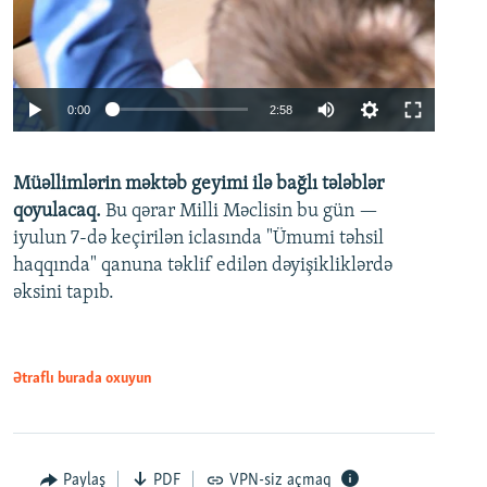
Auto
0:00
2:58
240p
Müəllimlərin məktəb geyimi ilə bağlı tələblər
360p
qoyulacaq.
Bu qərar Milli Məclisin bu gün —
480p
iyulun 7-də keçirilən iclasında "Ümumi təhsil
720p
haqqında" qanuna təklif edilən dəyişikliklərdə
əksini tapıb.
1080p
Ətraflı burada oxuyun
Auto
240p
360p
480p
Paylaş
PDF
VPN-siz açmaq