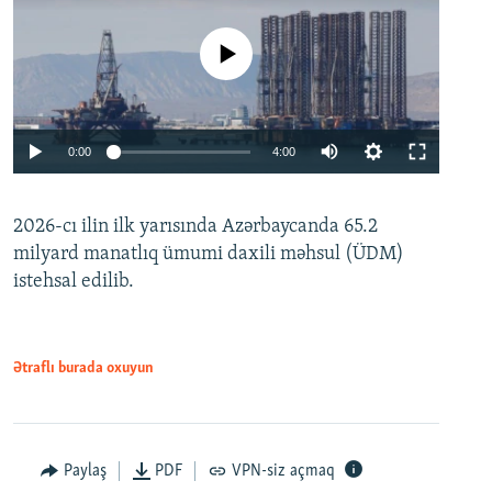
No media source currently available
Auto
0:00
4:00
240p
2026-cı ilin ilk yarısında Azərbaycanda 65.2
360p
milyard manatlıq ümumi daxili məhsul (ÜDM)
480p
Auto
240p
360p
480p
istehsal edilib.
720p
720p
1080p
1080p
Ətraflı burada oxuyun
Paylaş
PDF
VPN-siz açmaq