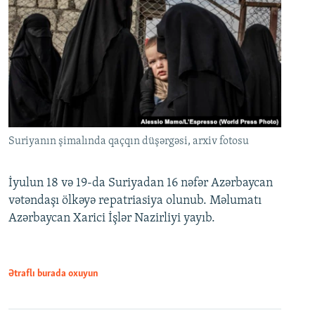
Suriyanın şimalında qaçqın düşərgəsi, arxiv fotosu
İyulun 18 və 19-da Suriyadan 16 nəfər Azərbaycan
vətəndaşı ölkəyə repatriasiya olunub. Məlumatı
Azərbaycan Xarici İşlər Nazirliyi yayıb.
Ətraflı burada oxuyun