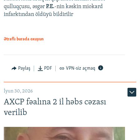
qulluqçusu, əsgər
P.E.
-nin kəskin miokard
infarktından öldüyü bildirilir
Ətraflı burada oxuyun
Paylaş
PDF
VPN-siz açmaq
İyun 30, 2026
AXCP fəalına 2 il həbs cəzası
verilib