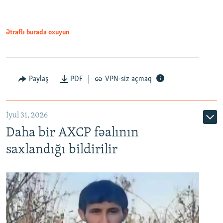
Ətraflı burada oxuyun
Paylaş
PDF
VPN-siz açmaq
İyul 31, 2026
Daha bir AXCP fəalının
saxlandığı bildirilir