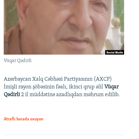
Vüqar Qədirli
Azərbaycan Xalq Cəbhəsi Partiyasının (AXCP)
İmişli rayon şöbəsinin fəalı, ikinci qrup əlil
Vüqar
Qədirli
2 il müddətinə azadlıqdan məhrum edilib.
Ətraflı burada oxuyun