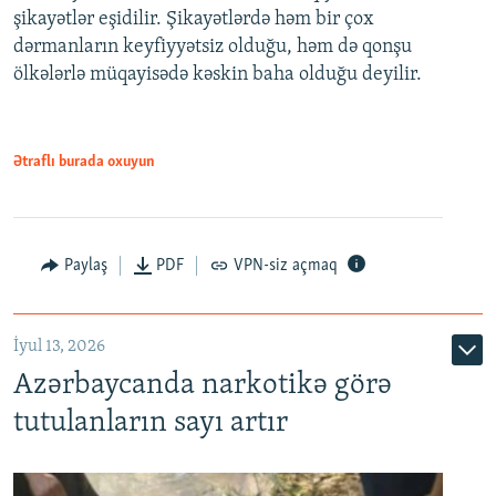
şikayətlər eşidilir. Şikayətlərdə həm bir çox
dərmanların keyfiyyətsiz olduğu, həm də qonşu
ölkələrlə müqayisədə kəskin baha olduğu deyilir.
Ətraflı burada oxuyun
Paylaş
PDF
VPN-siz açmaq
İyul 13, 2026
Azərbaycanda narkotikə görə
tutulanların sayı artır