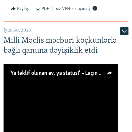
Paylaş
PDF
VPN-siz açmaq
İyun 30, 2026
Milli Məclis məcburi köçkünlərlə
bağlı qanuna dəyişiklik etdi
'Ya təklif olunan ev, ya status!' – Laçın köçkünü: 'Laçından başqa heç hara!'