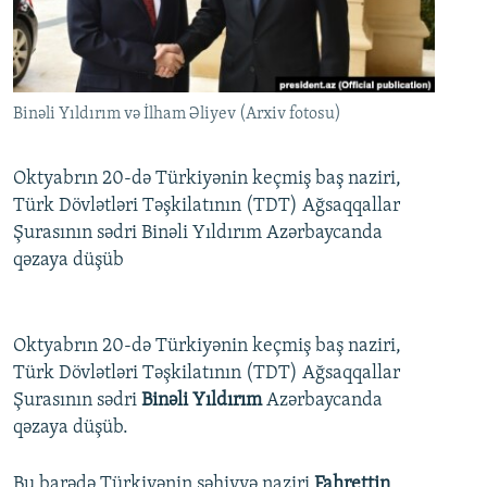
İNFOQRAFIKA
AZƏRBAYCAN ƏDƏBIYYATI KITABXANASI
MISSIYAMIZ
BIZI IZLƏ
KARIKATURA
İSLAM VƏ DEMOKRATIYA
PEŞƏ ETIKASI VƏ JURNALISTIKA STANDARTLARIMIZ
İZ - MƏDƏNIYYƏT PROQRAMI
MATERIALLARIMIZDAN ISTIFADƏ
Binəli Yıldırım və İlham Əliyev (Arxiv fotosu)
AZADLIQRADIOSU MOBIL TELEFONUNUZDA
RFE/RL-in bütün saytları
BIZIMLƏ ƏLAQƏ
Oktyabrın 20-də Türkiyənin keçmiş baş naziri,
Türk Dövlətləri Təşkilatının (TDT) Ağsaqqallar
XƏBƏR BÜLLETENLƏRIMIZ
Şurasının sədri Binəli Yıldırım Azərbaycanda
qəzaya düşüb
Oktyabrın 20-də Türkiyənin keçmiş baş naziri,
Türk Dövlətləri Təşkilatının (TDT) Ağsaqqallar
Şurasının sədri
Binəli Yıldırım
Azərbaycanda
qəzaya düşüb.
Bu barədə Türkiyənin səhiyyə naziri
Fahrettin