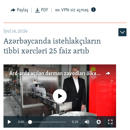
Paylaş
PDF
VPN-siz açmaq
İyul 16, 2026
Azərbaycanda istehlakçıların
tibbi xərcləri 25 faiz artıb
Ard-arda açılan dərman zavodları ölkənin tələbatını ödəyirmi?
No media source currently available
Auto
0:00
5:23