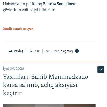
Həbsdə olan politoloq
Bəhruz Səmədov
un
gözlərinin zəiflədiyi bildirilir.
Ətraflı burada oxuyun
Paylaş
PDF
VPN-siz açmaq
İyul 09, 2026
Yaxınları: Sahib Məmmədzadə
karsa salınıb, aclıq aksiyası
keçirir