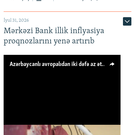
İyul 31, 2026
Mərkəzi Bank illik inflyasiya
proqnozlarını yenə artırıb
Azərbaycanlı avropalıdan iki dəfə az ət yeyir, amma... 'Qiymət artımı qaçılmazdır'