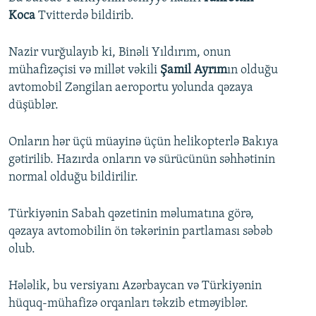
Koca
Tvitterdə bildirib.
Nazir vurğulayıb ki, Binəli Yıldırım, onun
mühafizəçisi və millət vəkili
Şamil Ayrım
ın olduğu
avtomobil Zəngilan aeroportu yolunda qəzaya
düşüblər.
Onların hər üçü müayinə üçün helikopterlə Bakıya
gətirilib. Hazırda onların və sürücünün səhhətinin
normal olduğu bildirilir.
Türkiyənin Sabah qəzetinin məlumatına görə,
qəzaya avtomobilin ön təkərinin partlaması səbəb
olub.
Hələlik, bu versiyanı Azərbaycan və Türkiyənin
hüquq-mühafizə orqanları təkzib etməyiblər.