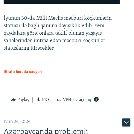
240p
İyunun 30-da Milli Məclis məcburi köçkünlərin
360p
statusu ilə bağlı qanuna dəyişiklik edib. Yeni
480p
qaydalara görə, onlara təklif olunan yaşayış
720p
sahələrindən imtina edən məcburi köçkünlər
statuslarını itirəcəklər.
1080p
Ətraflı burada oxuyun
Auto
240p
360p
480p
Paylaş
PDF
VPN-siz açmaq
720p
1080p
İyun 26, 2026
Azərbaycanda problemli