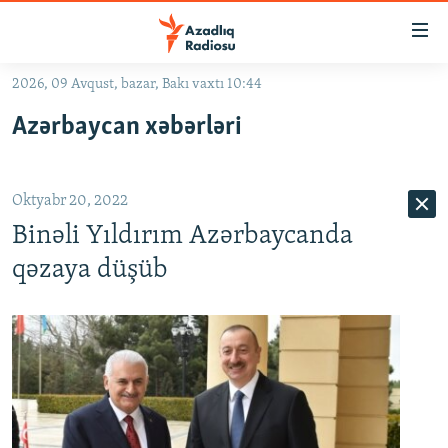
Keçid
linkləri
Əsas
2026, 09 Avqust, bazar, Bakı vaxtı 10:44
məzmuna
GÜNDƏM
Azərbaycan xəbərləri
qayıt
#İZAHLA
Əsas
KORRUPSIOMETR
naviqasiyaya
Oktyabr 20, 2022
qayıt
#ƏSLINDƏ
Axtarışa
Binəli Yıldırım Azərbaycanda
FƏRQƏ BAX
keç
qəzaya düşüb
QANUNI DOĞRU
ARAŞDIRMA
MULTIMEDIA
RADIO ARXIV
VIDEO
HAQQIMIZDA
FOTOQALEREYA
OXU ZALI