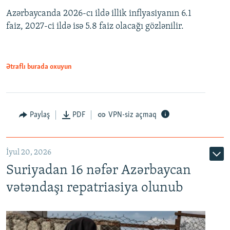
Azərbaycanda 2026-cı ildə illik inflyasiyanın 6.1
360p
faiz, 2027-ci ildə isə 5.8 faiz olacağı gözlənilir.
480p
720p
1080p
Ətraflı burada oxuyun
Paylaş
PDF
VPN-siz açmaq
İyul 20, 2026
Auto
240p
360p
480p
Suriyadan 16 nəfər Azərbaycan
720p
1080p
vətəndaşı repatriasiya olunub