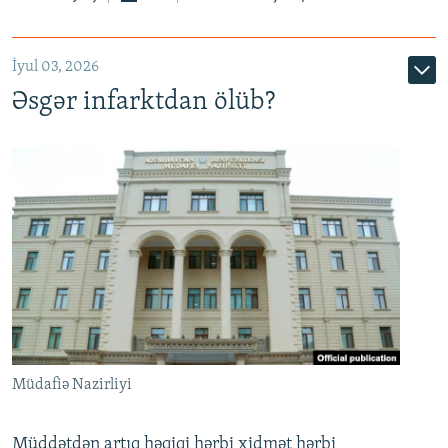
720p
1080p
İyul 03, 2026
Əsgər infarktdan ölüb?
Müdafiə Nazirliyi
Müddətdən artıq həqiqi hərbi xidmət hərbi