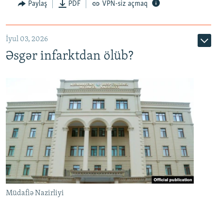
Auto
240p
360p
480p
Paylaş
PDF
VPN-siz açmaq
720p
1080p
İyul 03, 2026
Əsgər infarktdan ölüb?
Müdafiə Nazirliyi