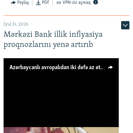
Paylaş
PDF
VPN-siz açmaq
İyul 31, 2026
Mərkəzi Bank illik inflyasiya
proqnozlarını yenə artırıb
Azərbaycanlı avropalıdan iki dəfə az ət yeyir, amma... 'Qiymət artımı qaçılmazdır'