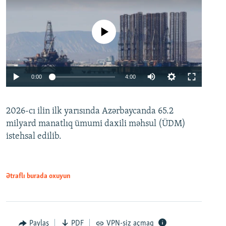
No media source currently available
Auto
0:00
4:00
240p
2026-cı ilin ilk yarısında Azərbaycanda 65.2
360p
milyard manatlıq ümumi daxili məhsul (ÜDM)
480p
Auto
240p
360p
480p
istehsal edilib.
720p
720p
1080p
1080p
Ətraflı burada oxuyun
Paylaş
PDF
VPN-siz açmaq