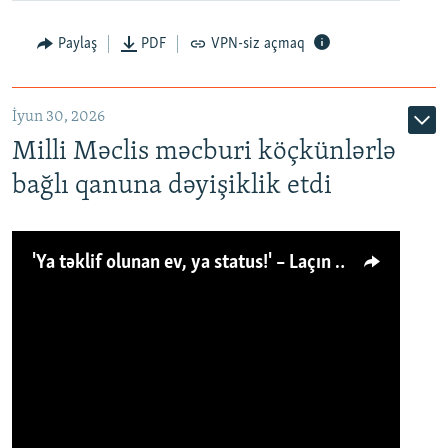
Paylaş
PDF
VPN-siz açmaq
İyun 30, 2026
Milli Məclis məcburi köçkünlərlə
bağlı qanuna dəyişiklik etdi
'Ya təklif olunan ev, ya status!' – Laçın köçkünü: 'Laçından başqa heç hara!'