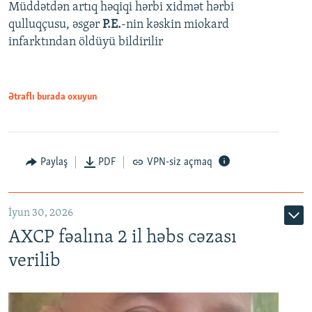
Müddətdən artıq həqiqi hərbi xidmət hərbi
qulluqçusu, əsgər
P.E.
-nin kəskin miokard
infarktından öldüyü bildirilir
Ətraflı burada oxuyun
Paylaş
PDF
VPN-siz açmaq
İyun 30, 2026
AXCP fəalına 2 il həbs cəzası
verilib