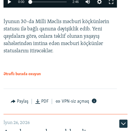
Auto
0:00
2:46
240p
İyunun 30-da Milli Məclis məcburi köçkünlərin
360p
statusu ilə bağlı qanuna dəyişiklik edib. Yeni
480p
qaydalara görə, onlara təklif olunan yaşayış
720p
sahələrindən imtina edən məcburi köçkünlər
statuslarını itirəcəklər.
1080p
Ətraflı burada oxuyun
Auto
240p
360p
480p
Paylaş
PDF
VPN-siz açmaq
720p
1080p
İyun 26, 2026