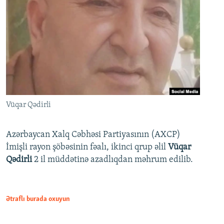
Vüqar Qədirli
Azərbaycan Xalq Cəbhəsi Partiyasının (AXCP)
İmişli rayon şöbəsinin fəalı, ikinci qrup əlil
Vüqar
Qədirli
2 il müddətinə azadlıqdan məhrum edilib.
Ətraflı burada oxuyun