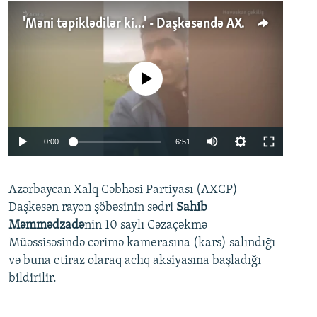
'Məni təpiklədilər ki...' - Daşkəsəndə AXCP fəalının yaxınları onun həbsinə etiraz edirlər
No media source currently available
Auto
0:00
6:51
240p
Azərbaycan Xalq Cəbhəsi Partiyası (AXCP)
360p
Daşkəsən rayon şöbəsinin sədri
Sahib
480p
Auto
240p
360p
480p
Məmmədzadə
nin 10 saylı Cəzaçəkmə
720p
Müəssisəsində cərimə kamerasına (kars) salındığı
720p
1080p
və buna etiraz olaraq aclıq aksiyasına başladığı
1080p
bildirilir.