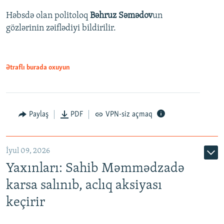
Həbsdə olan politoloq
Bəhruz Səmədov
un
gözlərinin zəiflədiyi bildirilir.
Ətraflı burada oxuyun
Paylaş
PDF
VPN-siz açmaq
İyul 09, 2026
Yaxınları: Sahib Məmmədzadə
karsa salınıb, aclıq aksiyası
keçirir