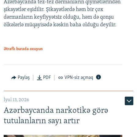
Azərbaycanda tez-tez dərmanların qiymətlərindən
şikayətlər eşidilir. Şikayətlərdə həm bir çox
dərmanların keyfiyyətsiz olduğu, həm də qonşu
ölkələrlə müqayisədə kəskin baha olduğu deyilir.
Ətraflı burada oxuyun
Paylaş
PDF
VPN-siz açmaq
İyul 13, 2026
Azərbaycanda narkotikə görə
tutulanların sayı artır