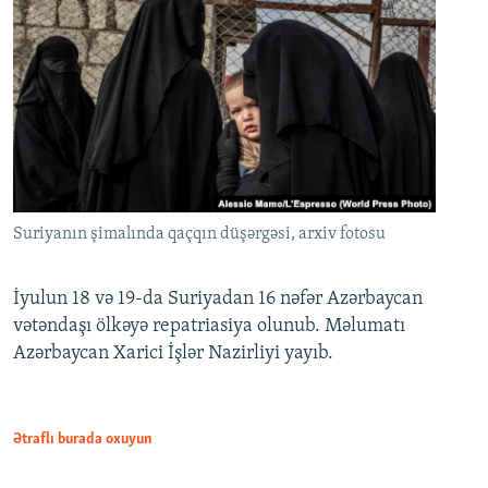
Suriyanın şimalında qaçqın düşərgəsi, arxiv fotosu
İyulun 18 və 19-da Suriyadan 16 nəfər Azərbaycan
vətəndaşı ölkəyə repatriasiya olunub. Məlumatı
Azərbaycan Xarici İşlər Nazirliyi yayıb.
Ətraflı burada oxuyun