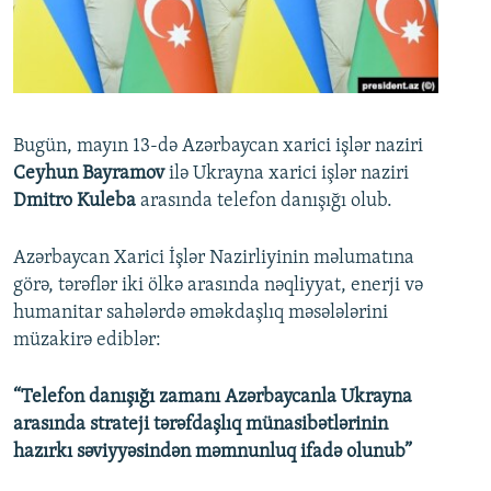
İNFOQRAFIKA
AZƏRBAYCAN ƏDƏBIYYATI KITABXANASI
MISSIYAMIZ
BIZI IZLƏ
KARIKATURA
İSLAM VƏ DEMOKRATIYA
PEŞƏ ETIKASI VƏ JURNALISTIKA STANDARTLARIMIZ
İZ - MƏDƏNIYYƏT PROQRAMI
MATERIALLARIMIZDAN ISTIFADƏ
AZADLIQRADIOSU MOBIL TELEFONUNUZDA
RFE/RL-in bütün saytları
Bugün, mayın 13-də Azərbaycan xarici işlər naziri
Ceyhun Bayramov
ilə Ukrayna xarici işlər naziri
BIZIMLƏ ƏLAQƏ
Dmitro Kuleba
arasında telefon danışığı olub.
XƏBƏR BÜLLETENLƏRIMIZ
Azərbaycan Xarici İşlər Nazirliyinin məlumatına
görə, tərəflər iki ölkə arasında nəqliyyat, enerji və
humanitar sahələrdə əməkdaşlıq məsələlərini
müzakirə ediblər:
“Telefon danışığı zamanı Azərbaycanla Ukrayna
arasında strateji tərəfdaşlıq münasibətlərinin
hazırkı səviyyəsindən məmnunluq ifadə olunub”