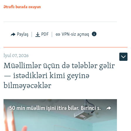
Ətraflı burada oxuyun
Paylaş
PDF
VPN-siz açmaq
İyul 07, 2026
Müəllimlər üçün də tələblər gəlir
— istədikləri kimi geyinə
bilməyəcəklər
50 min müəllim işini itirə bilər. Birinci sinfə gedənlər azalır