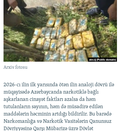
Arxiv fotosu
2026-cı ilin ilk yarısında ötən ilin analoji dövrü ilə
müqayisədə Azərbaycanda narkotiklə bağlı
aşkarlanan cinayət faktları azalsa da həm
tutulanların sayının, həm də müsadirə edilən
maddələrin həcminin artdığı bildirilir. Bu barədə
Narkomanlığa və Narkotik Vasitələrin Qanunsuz
Dövriyyəsinə Qarşı Mübarizə üzrə Dövlət