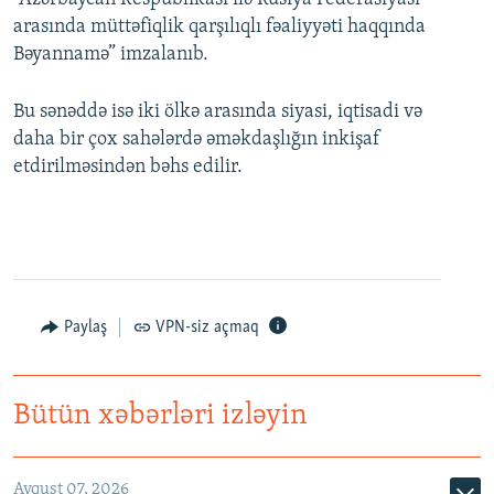
arasında müttəfiqlik qarşılıqlı fəaliyyəti haqqında
Bəyannamə” imzalanıb.
Bu sənəddə isə iki ölkə arasında siyasi, iqtisadi və
daha bir çox sahələrdə əməkdaşlığın inkişaf
etdirilməsindən bəhs edilir.
Paylaş
VPN-siz açmaq
Bütün xəbərləri izləyin
Avqust 07, 2026