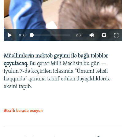
Auto
0:00
2:58
240p
Müəllimlərin məktəb geyimi ilə bağlı tələblər
360p
qoyulacaq.
Bu qərar Milli Məclisin bu gün —
480p
iyulun 7-də keçirilən iclasında "Ümumi təhsil
720p
haqqında" qanuna təklif edilən dəyişikliklərdə
əksini tapıb.
1080p
Ətraflı burada oxuyun