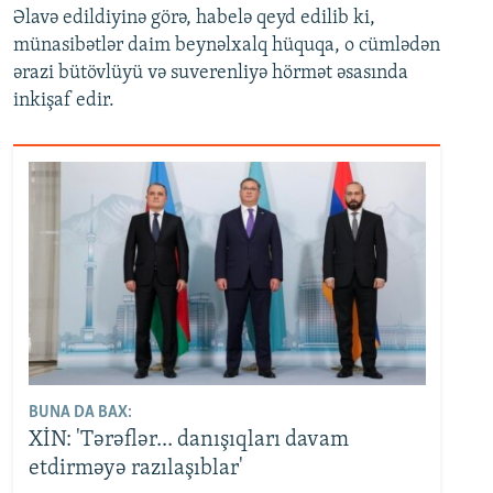
Əlavə edildiyinə görə, habelə qeyd edilib ki,
münasibətlər daim beynəlxalq hüquqa, o cümlədən
ərazi bütövlüyü və suverenliyə hörmət əsasında
inkişaf edir.
BUNA DA BAX:
XİN: 'Tərəflər... danışıqları davam
etdirməyə razılaşıblar'