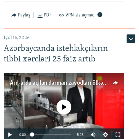
Paylaş
PDF
VPN-siz açmaq
İyul 16, 2026
Azərbaycanda istehlakçıların
tibbi xərcləri 25 faiz artıb
Ard-arda açılan dərman zavodları ölkənin tələbatını ödəyirmi?
No media source currently available
Auto
0:00
5:23