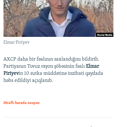
Elmar Piriyev
AXCP daha bir fəalının saxlandığını bildirib.
Partiyanın Tovuz rayon şöbəsinin fəalı
Elmar
Piriyev
in 10 sutka müddətinə inzibati qaydada
həbs edildiyi açıqlanıb.
Ətraflı burada oxuyun