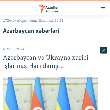
Keçid
linkləri
Əsas
2026, 07 Avqust, cümə, Bakı vaxtı 16:44
məzmuna
GÜNDƏM
Azərbaycan xəbərləri
qayıt
#İZAHLA
Əsas
KORRUPSIOMETR
naviqasiyaya
May 13, 2024
qayıt
#ƏSLINDƏ
Axtarışa
Azərbaycan və Ukrayna xarici
FƏRQƏ BAX
keç
işlər nazirləri danışıb
QANUNI DOĞRU
ARAŞDIRMA
MULTIMEDIA
RADIO ARXIV
VIDEO
HAQQIMIZDA
FOTOQALEREYA
OXU ZALI