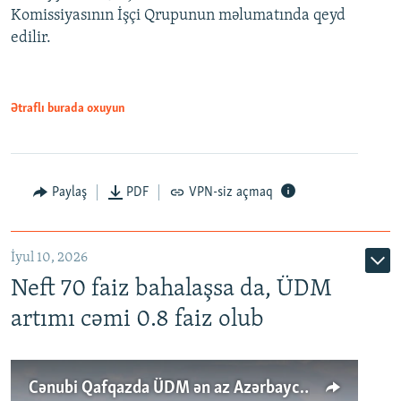
Komissiyasının İşçi Qrupunun məlumatında qeyd
edilir.
Ətraflı burada oxuyun
Paylaş
PDF
VPN-siz açmaq
İyul 10, 2026
Neft 70 faiz bahalaşsa da, ÜDM
artımı cəmi 0.8 faiz olub
Cənubi Qafqazda ÜDM ən az Azərbaycanda artır: Qonşuları niyə Bakını qabaqlaya bilir?