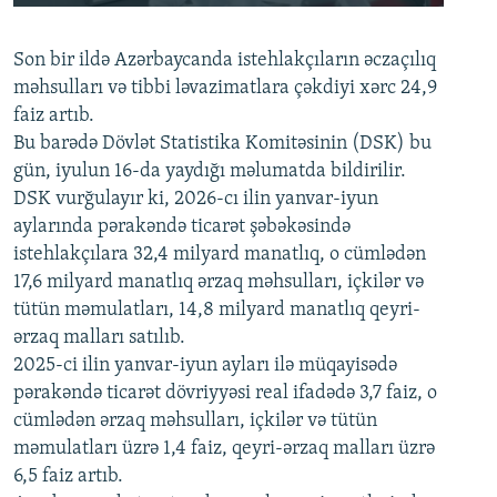
240p
Son bir ildə Azərbaycanda istehlakçıların
360p
əczaçılıq
məhsulları və tibbi ləvazimatlara çəkdiyi xərc 24,9
480p
Auto
240p
360p
480p
faiz artıb.
720p
Bu barədə Dövlət Statistika Komitəsinin (DSK) bu
720p
1080p
gün, iyulun 16-da yaydığı məlumatda bildirilir.
1080p
DSK vurğulayır ki, 2026-cı ilin yanvar-iyun
aylarında pərakəndə ticarət şəbəkəsində
istehlakçılara 32,4 milyard manatlıq, o cümlədən
17,6 milyard manatlıq ərzaq məhsulları, içkilər və
tütün məmulatları, 14,8 milyard manatlıq qeyri-
ərzaq malları satılıb.
2025-ci ilin yanvar-iyun ayları ilə müqayisədə
pərakəndə ticarət dövriyyəsi real ifadədə 3,7 faiz, o
cümlədən ərzaq məhsulları, içkilər və tütün
məmulatları üzrə 1,4 faiz, qeyri-ərzaq malları üzrə
6,5 faiz artıb.