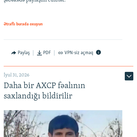
şəbəkədə paylaşım ediblər.
Ətraflı burada oxuyun
Paylaş
PDF
VPN-siz açmaq
İyul 31, 2026
Daha bir AXCP fəalının
saxlandığı bildirilir