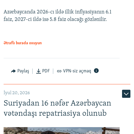
240p
Azərbaycanda 2026-cı ildə illik inflyasiyanın 6.1
360p
faiz, 2027-ci ildə isə 5.8 faiz olacağı gözlənilir.
480p
720p
1080p
Ətraflı burada oxuyun
Paylaş
PDF
VPN-siz açmaq
İyul 20, 2026
Auto
240p
360p
480p
Suriyadan 16 nəfər Azərbaycan
720p
1080p
vətəndaşı repatriasiya olunub