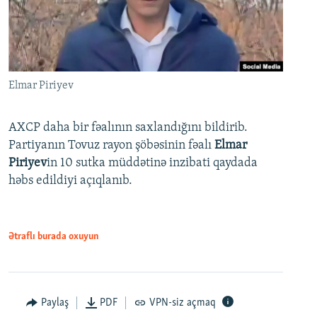
Elmar Piriyev
AXCP daha bir fəalının saxlandığını bildirib.
Partiyanın Tovuz rayon şöbəsinin fəalı
Elmar
Piriyev
in 10 sutka müddətinə inzibati qaydada
həbs edildiyi açıqlanıb.
Ətraflı burada oxuyun
Paylaş
PDF
VPN-siz açmaq