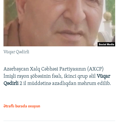
Vüqar Qədirli
Azərbaycan Xalq Cəbhəsi Partiyasının (AXCP)
İmişli rayon şöbəsinin fəalı, ikinci qrup əlil
Vüqar
Qədirli
2 il müddətinə azadlıqdan məhrum edilib.
Ətraflı burada oxuyun