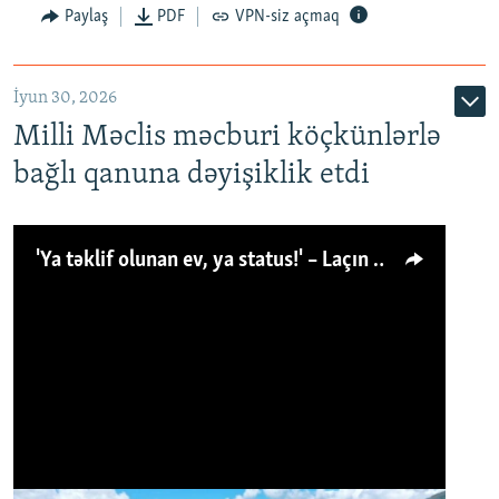
Paylaş
PDF
VPN-siz açmaq
İyun 30, 2026
Milli Məclis məcburi köçkünlərlə
bağlı qanuna dəyişiklik etdi
'Ya təklif olunan ev, ya status!' – Laçın köçkünü: 'Laçından başqa heç hara!'