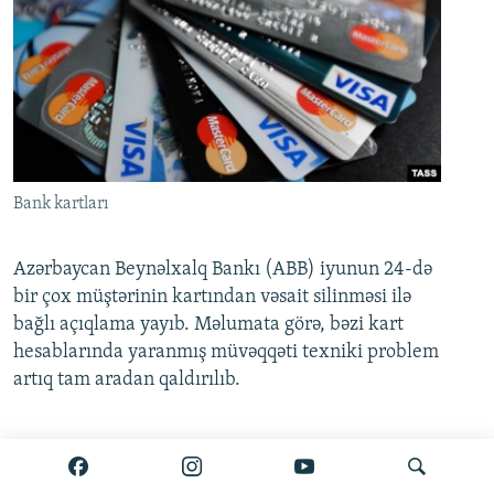
Bank kartları
Azərbaycan Beynəlxalq Bankı (ABB) iyunun 24-də
bir çox müştərinin kartından vəsait silinməsi ilə
bağlı açıqlama yayıb. Məlumata görə, bəzi kart
hesablarında yaranmış müvəqqəti texniki problem
artıq tam aradan qaldırılıb.
Ətraflı burada oxuyun