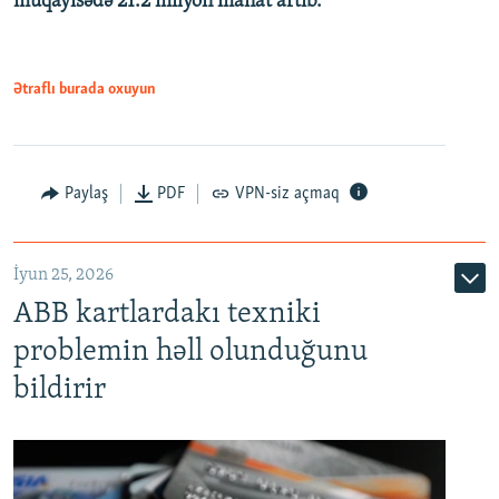
müqayisədə 21.2 milyon manat artıb.
1080p
Ətraflı burada oxuyun
Auto
240p
360p
480p
Paylaş
PDF
VPN-siz açmaq
720p
1080p
İyun 25, 2026
ABB kartlardakı texniki
problemin həll olunduğunu
bildirir