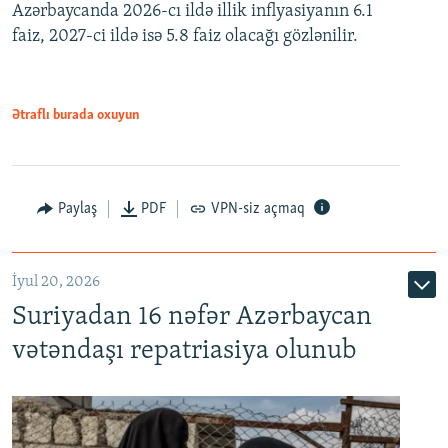
Azərbaycanda 2026-cı ildə illik inflyasiyanın 6.1
360p
faiz, 2027-ci ildə isə 5.8 faiz olacağı gözlənilir.
480p
720p
1080p
Ətraflı burada oxuyun
Paylaş
PDF
VPN-siz açmaq
İyul 20, 2026
Auto
240p
360p
480p
Suriyadan 16 nəfər Azərbaycan
720p
1080p
vətəndaşı repatriasiya olunub