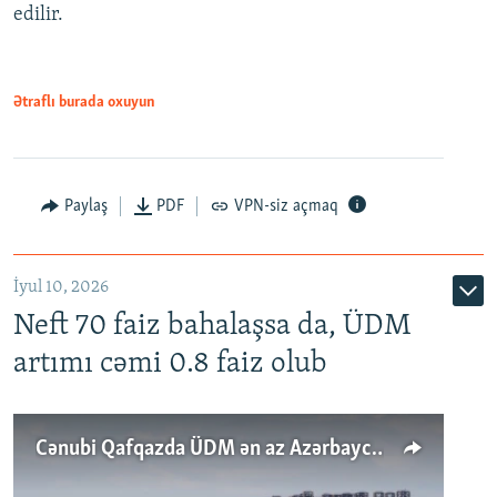
edilir.
Ətraflı burada oxuyun
Paylaş
PDF
VPN-siz açmaq
İyul 10, 2026
Neft 70 faiz bahalaşsa da, ÜDM
artımı cəmi 0.8 faiz olub
Cənubi Qafqazda ÜDM ən az Azərbaycanda artır: Qonşuları niyə Bakını qabaqlaya bilir?