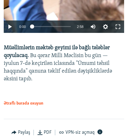
Auto
0:00
2:58
240p
Müəllimlərin məktəb geyimi ilə bağlı tələblər
360p
qoyulacaq.
Bu qərar Milli Məclisin bu gün —
480p
iyulun 7-də keçirilən iclasında "Ümumi təhsil
720p
haqqında" qanuna təklif edilən dəyişikliklərdə
əksini tapıb.
1080p
Ətraflı burada oxuyun
Auto
240p
360p
480p
Paylaş
PDF
VPN-siz açmaq