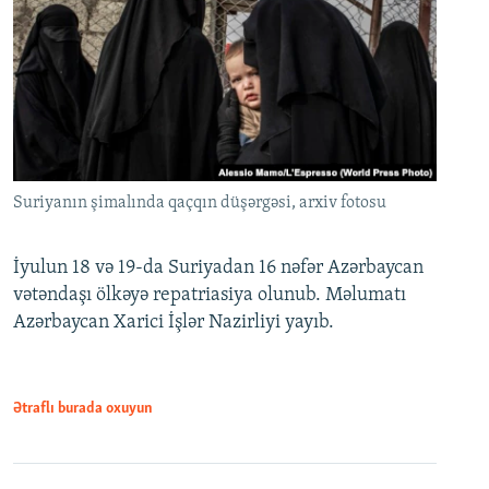
Suriyanın şimalında qaçqın düşərgəsi, arxiv fotosu
İyulun 18 və 19-da Suriyadan 16 nəfər Azərbaycan
vətəndaşı ölkəyə repatriasiya olunub. Məlumatı
Azərbaycan Xarici İşlər Nazirliyi yayıb.
Ətraflı burada oxuyun