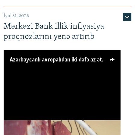
İyul 31, 2026
Mərkəzi Bank illik inflyasiya
proqnozlarını yenə artırıb
Azərbaycanlı avropalıdan iki dəfə az ət yeyir, amma... 'Qiymət artımı qaçılmazdır'