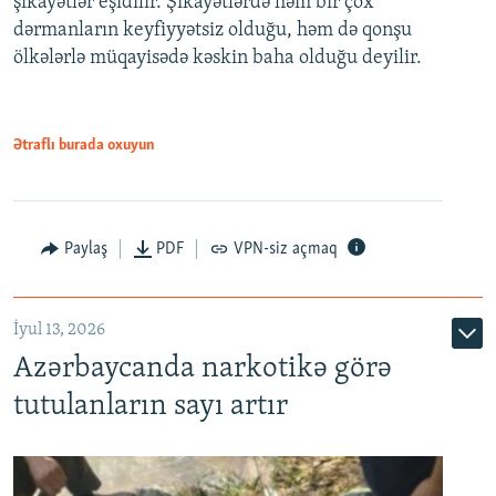
şikayətlər eşidilir. Şikayətlərdə həm bir çox
dərmanların keyfiyyətsiz olduğu, həm də qonşu
ölkələrlə müqayisədə kəskin baha olduğu deyilir.
Ətraflı burada oxuyun
Paylaş
PDF
VPN-siz açmaq
İyul 13, 2026
Azərbaycanda narkotikə görə
tutulanların sayı artır