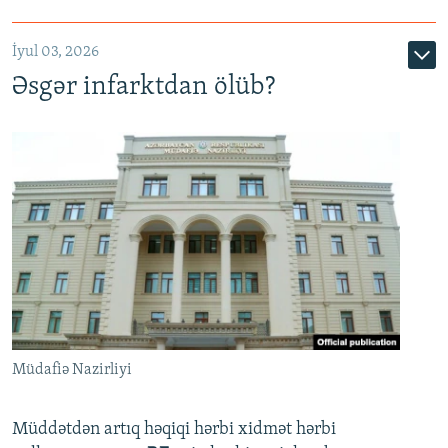
720p
1080p
İyul 03, 2026
Əsgər infarktdan ölüb?
Müdafiə Nazirliyi
Müddətdən artıq həqiqi hərbi xidmət hərbi