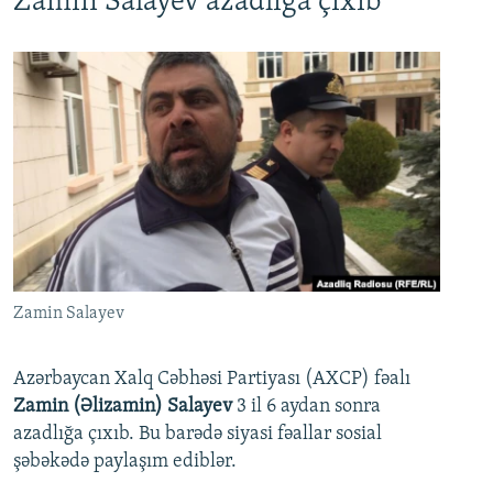
Zamin Salayev azadlığa çıxıb
Zamin Salayev
Azərbaycan Xalq Cəbhəsi Partiyası (AXCP) fəalı
Zamin (Əlizamin) Salayev
3 il 6 aydan sonra
azadlığa çıxıb. Bu barədə siyasi fəallar sosial
şəbəkədə paylaşım ediblər.