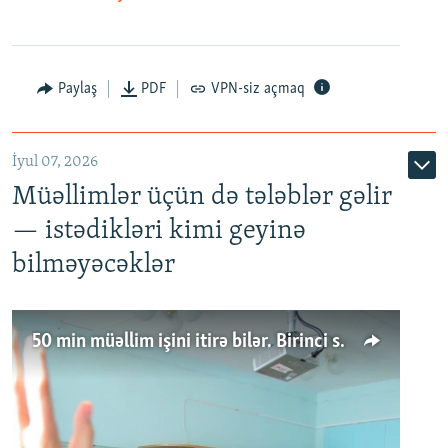
Paylaş
PDF
VPN-siz açmaq
İyul 07, 2026
Müəllimlər üçün də tələblər gəlir
— istədikləri kimi geyinə
bilməyəcəklər
50 min müəllim işini itirə bilər. Birinci sinfə gedənlər azalır