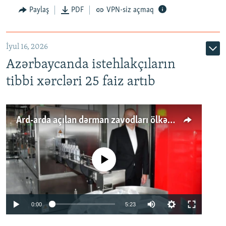
Paylaş
PDF
VPN-siz açmaq
İyul 16, 2026
Azərbaycanda istehlakçıların
tibbi xərcləri 25 faiz artıb
Ard-arda açılan dərman zavodları ölkənin tələbatını ödəyirmi?
No media source currently available
Auto
0:00
5:23
240p