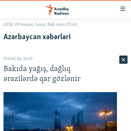
Keçid
linkləri
Əsas
2026, 09 Avqust, bazar, Bakı vaxtı 05:40
məzmuna
GÜNDƏM
Azərbaycan xəbərləri
qayıt
#İZAHLA
Əsas
KORRUPSIOMETR
naviqasiyaya
Fevral 24, 2019
qayıt
#ƏSLINDƏ
Axtarışa
Bakıda yağış, dağlıq
FƏRQƏ BAX
keç
ərazilərdə qar gözlənir
QANUNI DOĞRU
ARAŞDIRMA
MULTIMEDIA
RADIO ARXIV
VIDEO
HAQQIMIZDA
FOTOQALEREYA
OXU ZALI