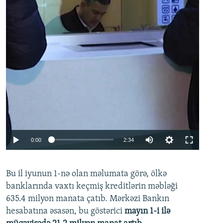
Auto
0:00
2:34
240p
Bu il iyunun 1-nə olan məlumata görə, ölkə
360p
banklarında vaxtı keçmiş kreditlərin məbləği
480p
635.4 milyon manata çatıb. Mərkəzi Bankın
720p
hesabatına əsasən, bu göstərici
mayın 1-i ilə