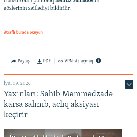
Həbsdə olan politoloq
Bəhruz Səmədov
un
gözlərinin zəiflədiyi bildirilir.
Ətraflı burada oxuyun
Paylaş
PDF
VPN-siz açmaq
İyul 09, 2026
Yaxınları: Sahib Məmmədzadə
karsa salınıb, aclıq aksiyası
keçirir