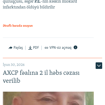
qulluqçusu, əsgər
P.E.
-nin kəskin miokard
infarktından öldüyü bildirilir
Ətraflı burada oxuyun
Paylaş
PDF
VPN-siz açmaq
İyun 30, 2026
AXCP fəalına 2 il həbs cəzası
verilib