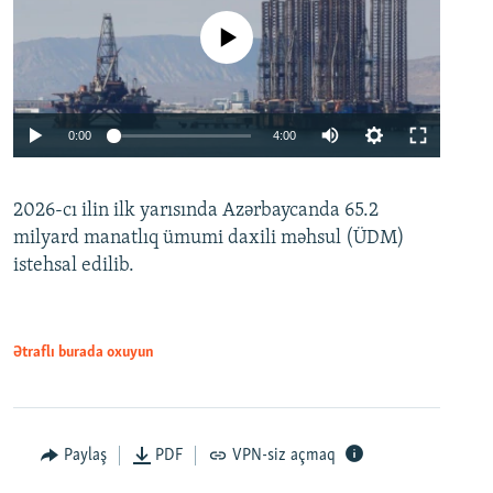
No media source currently available
Auto
0:00
4:00
240p
2026-cı ilin ilk yarısında Azərbaycanda 65.2
360p
milyard manatlıq ümumi daxili məhsul (ÜDM)
480p
Auto
240p
360p
480p
istehsal edilib.
720p
720p
1080p
1080p
Ətraflı burada oxuyun
Paylaş
PDF
VPN-siz açmaq