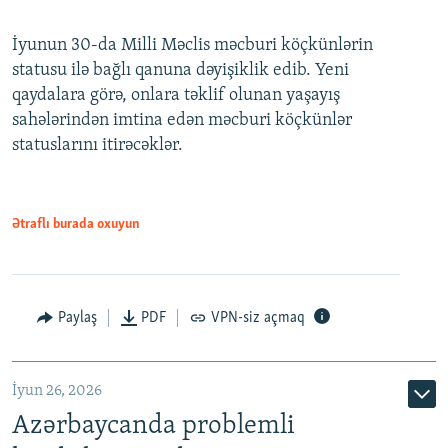
240p
İyunun 30-da Milli Məclis məcburi köçkünlərin
360p
statusu ilə bağlı qanuna dəyişiklik edib. Yeni
480p
qaydalara görə, onlara təklif olunan yaşayış
720p
sahələrindən imtina edən məcburi köçkünlər
statuslarını itirəcəklər.
1080p
Ətraflı burada oxuyun
Auto
240p
360p
480p
Paylaş
PDF
VPN-siz açmaq
720p
1080p
İyun 26, 2026
Azərbaycanda problemli