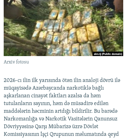
Arxiv fotosu
2026-cı ilin ilk yarısında ötən ilin analoji dövrü ilə
müqayisədə Azərbaycanda narkotiklə bağlı
aşkarlanan cinayət faktları azalsa da həm
tutulanların sayının, həm də müsadirə edilən
maddələrin həcminin artdığı bildirilir. Bu barədə
Narkomanlığa və Narkotik Vasitələrin Qanunsuz
Dövriyyəsinə Qarşı Mübarizə üzrə Dövlət
Komissiyasının İşçi Qrupunun məlumatında qeyd