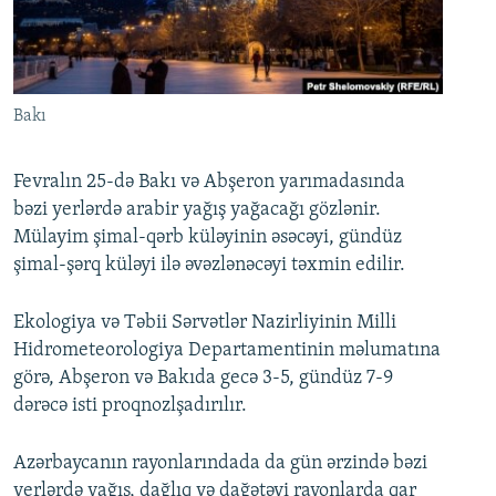
İNFOQRAFIKA
AZƏRBAYCAN ƏDƏBIYYATI KITABXANASI
MISSIYAMIZ
BIZI IZLƏ
KARIKATURA
İSLAM VƏ DEMOKRATIYA
PEŞƏ ETIKASI VƏ JURNALISTIKA STANDARTLARIMIZ
İZ - MƏDƏNIYYƏT PROQRAMI
MATERIALLARIMIZDAN ISTIFADƏ
Bakı
AZADLIQRADIOSU MOBIL TELEFONUNUZDA
RFE/RL-in bütün saytları
BIZIMLƏ ƏLAQƏ
Fevralın 25-də Bakı və Abşeron yarımadasında
bəzi yerlərdə arabir yağış yağacağı gözlənir.
XƏBƏR BÜLLETENLƏRIMIZ
Mülayim şimal-qərb küləyinin əsəcəyi, gündüz
şimal-şərq küləyi ilə əvəzlənəcəyi təxmin edilir.
Ekologiya və Təbii Sərvətlər Nazirliyinin Milli
Hidrometeorologiya Departamentinin məlumatına
görə, Abşeron və Bakıda gecə 3-5, gündüz 7-9
dərəcə isti proqnozlşadırılır.
Azərbaycanın rayonlarındada da gün ərzində bəzi
yerlərdə yağış, dağlıq və dağətəyi rayonlarda qar