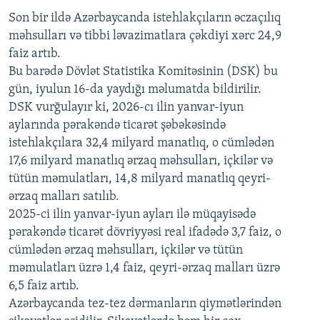
Son bir ildə Azərbaycanda istehlakçıların
360p
əczaçılıq
məhsulları və tibbi ləvazimatlara çəkdiyi xərc 24,9
480p
Auto
240p
360p
480p
faiz artıb.
720p
Bu barədə Dövlət Statistika Komitəsinin (DSK) bu
720p
1080p
gün, iyulun 16-da yaydığı məlumatda bildirilir.
1080p
DSK vurğulayır ki, 2026-cı ilin yanvar-iyun
aylarında pərakəndə ticarət şəbəkəsində
istehlakçılara 32,4 milyard manatlıq, o cümlədən
17,6 milyard manatlıq ərzaq məhsulları, içkilər və
tütün məmulatları, 14,8 milyard manatlıq qeyri-
ərzaq malları satılıb.
2025-ci ilin yanvar-iyun ayları ilə müqayisədə
pərakəndə ticarət dövriyyəsi real ifadədə 3,7 faiz, o
cümlədən ərzaq məhsulları, içkilər və tütün
məmulatları üzrə 1,4 faiz, qeyri-ərzaq malları üzrə
6,5 faiz artıb.
Azərbaycanda tez-tez dərmanların qiymətlərindən