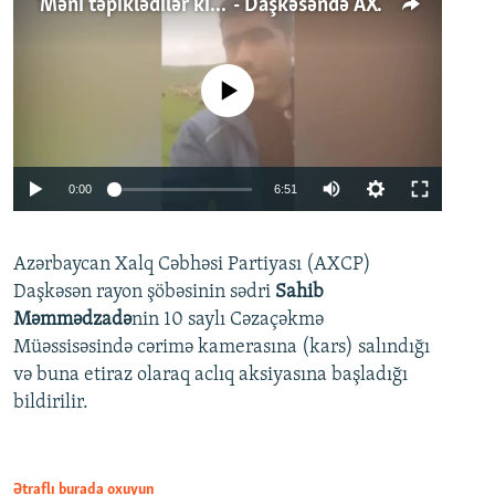
'Məni təpiklədilər ki...' - Daşkəsəndə AXCP fəalının yaxınları onun həbsinə etiraz edirlər
No media source currently available
Auto
0:00
6:51
240p
Azərbaycan Xalq Cəbhəsi Partiyası (AXCP)
360p
Daşkəsən rayon şöbəsinin sədri
Sahib
480p
Auto
240p
360p
480p
Məmmədzadə
nin 10 saylı Cəzaçəkmə
720p
Müəssisəsində cərimə kamerasına (kars) salındığı
720p
1080p
və buna etiraz olaraq aclıq aksiyasına başladığı
1080p
bildirilir.
Ətraflı burada oxuyun