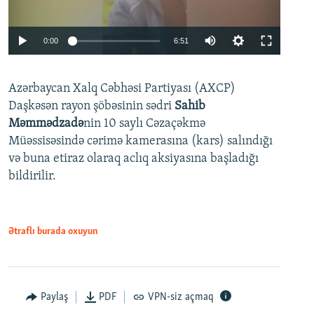
Auto
0:00
6:51
240p
Azərbaycan Xalq Cəbhəsi Partiyası (AXCP)
360p
Daşkəsən rayon şöbəsinin sədri
Sahib
480p
Auto
240p
360p
480p
Məmmədzadə
nin 10 saylı Cəzaçəkmə
720p
Müəssisəsində cərimə kamerasına (kars) salındığı
720p
1080p
və buna etiraz olaraq aclıq aksiyasına başladığı
1080p
bildirilir.
Ətraflı burada oxuyun
Paylaş
PDF
VPN-siz açmaq