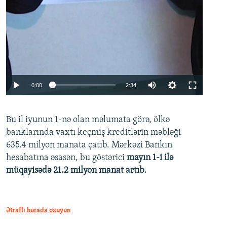
Auto
0:00
2:34
240p
Bu il iyunun 1-nə olan məlumata görə, ölkə
360p
banklarında vaxtı keçmiş kreditlərin məbləği
480p
635.4 milyon manata çatıb. Mərkəzi Bankın
720p
hesabatına əsasən, bu göstərici
mayın 1-i ilə
müqayisədə 21.2 milyon manat artıb.
1080p
Ətraflı burada oxuyun