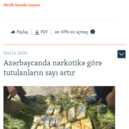
Ətraflı burada oxuyun
Paylaş
PDF
VPN-siz açmaq
İyul 13, 2026
Azərbaycanda narkotikə görə
tutulanların sayı artır