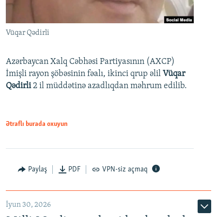
Vüqar Qədirli
Azərbaycan Xalq Cəbhəsi Partiyasının (AXCP)
İmişli rayon şöbəsinin fəalı, ikinci qrup əlil
Vüqar
Qədirli
2 il müddətinə azadlıqdan məhrum edilib.
Ətraflı burada oxuyun
Paylaş
PDF
VPN-siz açmaq
İyun 30, 2026