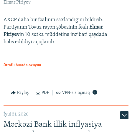
Elmar Piriyev
AXCP daha bir fəalının saxlandığını bildirib.
Partiyanın Tovuz rayon şöbəsinin fəalı
Elmar
Piriyev
in 10 sutka müddətinə inzibati qaydada
həbs edildiyi açıqlanıb.
Ətraflı burada oxuyun
Paylaş
PDF
VPN-siz açmaq
İyul 31, 2026
Mərkəzi Bank illik inflyasiya