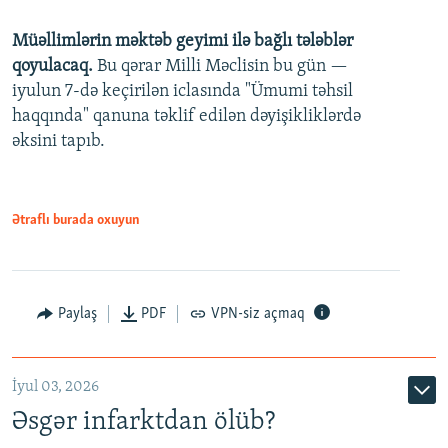
240p
Müəllimlərin məktəb geyimi ilə bağlı tələblər
360p
qoyulacaq.
Bu qərar Milli Məclisin bu gün —
480p
iyulun 7-də keçirilən iclasında "Ümumi təhsil
720p
haqqında" qanuna təklif edilən dəyişikliklərdə
əksini tapıb.
1080p
Ətraflı burada oxuyun
Auto
240p
360p
480p
Paylaş
PDF
VPN-siz açmaq
720p
1080p
İyul 03, 2026
Əsgər infarktdan ölüb?