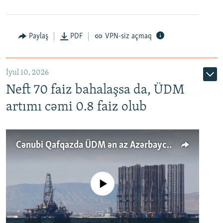
Paylaş
PDF
VPN-siz açmaq
İyul 10, 2026
Neft 70 faiz bahalaşsa da, ÜDM
artımı cəmi 0.8 faiz olub
Cənubi Qafqazda ÜDM ən az Azərbaycanda artır: Qonşuları niyə Bakını qabaqlaya bilir?
No media source currently available