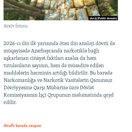
Arxiv fotosu
2026-cı ilin ilk yarısında ötən ilin analoji dövrü ilə
müqayisədə Azərbaycanda narkotiklə bağlı
aşkarlanan cinayət faktları azalsa da həm
tutulanların sayının, həm də müsadirə edilən
maddələrin həcminin artdığı bildirilir. Bu barədə
Narkomanlığa və Narkotik Vasitələrin Qanunsuz
Dövriyyəsinə Qarşı Mübarizə üzrə Dövlət
Komissiyasının İşçi Qrupunun məlumatında qeyd
edilir.
Ətraflı burada oxuyun