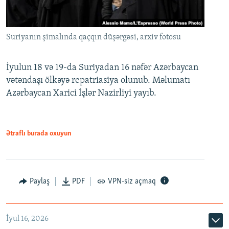
Suriyanın şimalında qaçqın düşərgəsi, arxiv fotosu
İyulun 18 və 19-da Suriyadan 16 nəfər Azərbaycan
vətəndaşı ölkəyə repatriasiya olunub. Məlumatı
Azərbaycan Xarici İşlər Nazirliyi yayıb.
Ətraflı burada oxuyun
Paylaş
PDF
VPN-siz açmaq
İyul 16, 2026