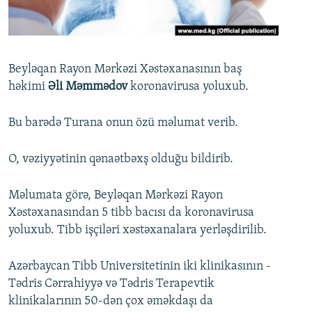
İNFOQRAFIKA
AZƏRBAYCAN ƏDƏBIYYATI KITABXANASI
MISSIYAMIZ
BIZI IZLƏ
KARIKATURA
İSLAM VƏ DEMOKRATIYA
PEŞƏ ETIKASI VƏ JURNALISTIKA STANDARTLARIMIZ
İZ - MƏDƏNIYYƏT PROQRAMI
MATERIALLARIMIZDAN ISTIFADƏ
Beyləqan Rayon Mərkəzi Xəstəxanasının baş
həkimi
Əli Məmmədov
koronavirusa yoluxub.
AZADLIQRADIOSU MOBIL TELEFONUNUZDA
RFE/RL-in bütün saytları
BIZIMLƏ ƏLAQƏ
Bu barədə Turana onun özü məlumat verib.
XƏBƏR BÜLLETENLƏRIMIZ
O, vəziyyətinin qənaətbəxş olduğu bildirib.
Məlumata görə, Beyləqan Mərkəzi Rayon
Xəstəxanasından 5 tibb bacısı da koronavirusa
yoluxub. Tibb işçiləri xəstəxanalara yerləşdirilib.
Azərbaycan Tibb Universitetinin iki klinikasının -
Tədris Cərrahiyyə və Tədris Terapevtik
klinikalarının 50-dən çox əməkdaşı da