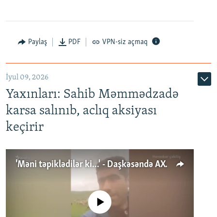
Paylaş
PDF
VPN-siz açmaq
İyul 09, 2026
Yaxınları: Sahib Məmmədzadə
karsa salınıb, aclıq aksiyası
keçirir
'Məni təpiklədilər ki...' - Daşkəsəndə AXCP fəalının yaxınları onun həbsinə etiraz edirlər
No media source currently available