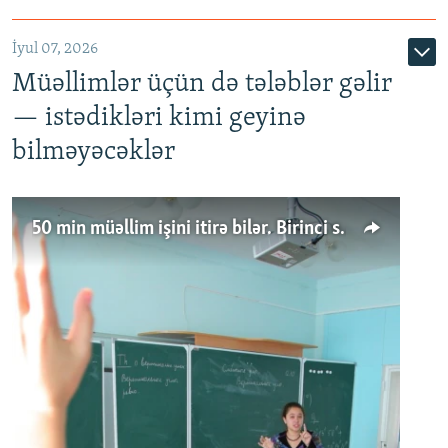
İyul 07, 2026
Müəllimlər üçün də tələblər gəlir
— istədikləri kimi geyinə
bilməyəcəklər
50 min müəllim işini itirə bilər. Birinci sinfə gedənlər azalır