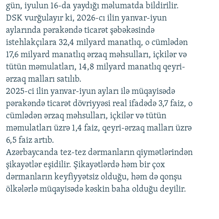
gün, iyulun 16-da yaydığı məlumatda bildirilir.
1080p
DSK vurğulayır ki, 2026-cı ilin yanvar-iyun
aylarında pərakəndə ticarət şəbəkəsində
istehlakçılara 32,4 milyard manatlıq, o cümlədən
17,6 milyard manatlıq ərzaq məhsulları, içkilər və
tütün məmulatları, 14,8 milyard manatlıq qeyri-
ərzaq malları satılıb.
2025-ci ilin yanvar-iyun ayları ilə müqayisədə
pərakəndə ticarət dövriyyəsi real ifadədə 3,7 faiz, o
cümlədən ərzaq məhsulları, içkilər və tütün
məmulatları üzrə 1,4 faiz, qeyri-ərzaq malları üzrə
6,5 faiz artıb.
Azərbaycanda tez-tez dərmanların qiymətlərindən
şikayətlər eşidilir. Şikayətlərdə həm bir çox
dərmanların keyfiyyətsiz olduğu, həm də qonşu
ölkələrlə müqayisədə kəskin baha olduğu deyilir.