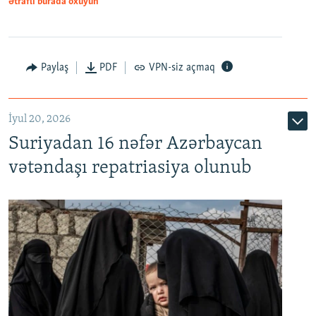
Ətraflı burada oxuyun
Paylaş
PDF
VPN-siz açmaq
İyul 20, 2026
Auto
240p
360p
480p
Suriyadan 16 nəfər Azərbaycan
720p
1080p
vətəndaşı repatriasiya olunub