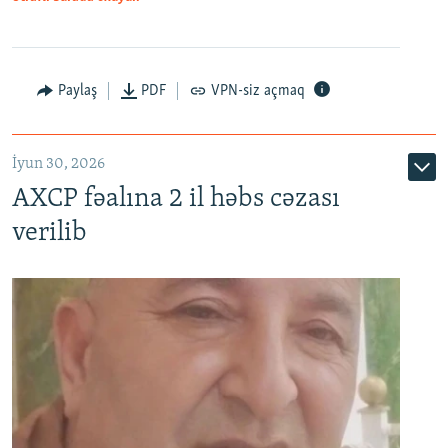
Paylaş
PDF
VPN-siz açmaq
İyun 30, 2026
AXCP fəalına 2 il həbs cəzası
verilib