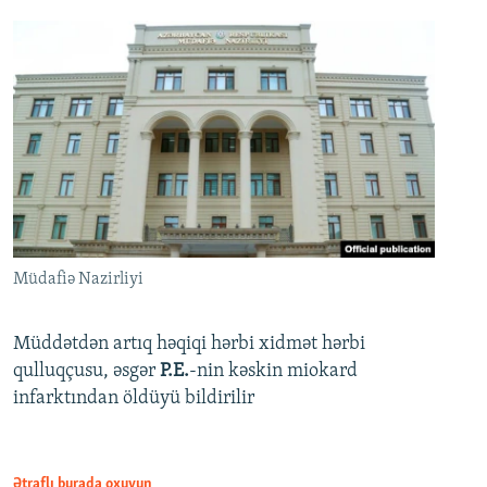
Müdafiə Nazirliyi
Müddətdən artıq həqiqi hərbi xidmət hərbi
qulluqçusu, əsgər
P.E.
-nin kəskin miokard
infarktından öldüyü bildirilir
Ətraflı burada oxuyun