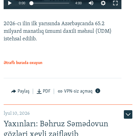
Auto
0:00
4:00
240p
2026-cı ilin ilk yarısında Azərbaycanda 65.2
360p
milyard manatlıq ümumi daxili məhsul (ÜDM)
480p
Auto
240p
360p
480p
istehsal edilib.
720p
720p
1080p
1080p
Ətraflı burada oxuyun
Paylaş
PDF
VPN-siz açmaq
İyul 10, 2026
Yaxınları: Bəhruz Səmədovun
gözləri xeyli zəifləyib