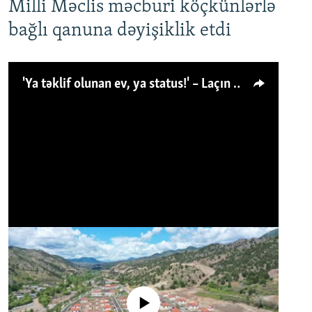
Milli Məclis məcburi köçkünlərlə
bağlı qanuna dəyişiklik etdi
'Ya təklif olunan ev, ya status!' – Laçın köçkünü: 'Laçından başqa heç hara!'
No media source currently available