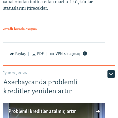
sahələrindən imtina edən məcburi köçkünlər
statuslarını itirəcəklər.
1080p
Ətraflı burada oxuyun
Auto
240p
360p
480p
Paylaş
PDF
VPN-siz açmaq
720p
1080p
İyun 26, 2026
Azərbaycanda problemli
kreditlər yenidən artır
Problemli kreditlər azalmır, artır