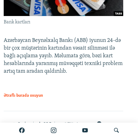
Bank kartları
Azərbaycan Beynəlxalq Bankı (ABB) iyunun 24-də
bir çox müştərinin kartından vəsait silinməsi ilə
bağlı açıqlama yayıb. Məlumata görə, bəzi kart
hesablarında yaranmış müvəqqəti texniki problem
artıq tam aradan qaldırılıb.
Ətraflı burada oxuyun
Paylaş
PDF
VPN-siz açmaq