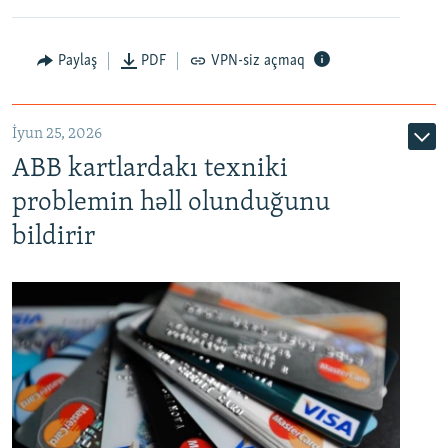
Auto
240p
360p
480p
Paylaş
PDF
VPN-siz açmaq
720p
1080p
İyun 25, 2026
ABB kartlardakı texniki
problemin həll olunduğunu
bildirir