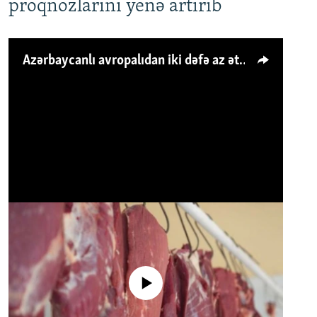
proqnozlarını yenə artırıb
Azərbaycanlı avropalıdan iki dəfə az ət yeyir, amma... 'Qiymət artımı qaçılmazdır'
No media source currently available