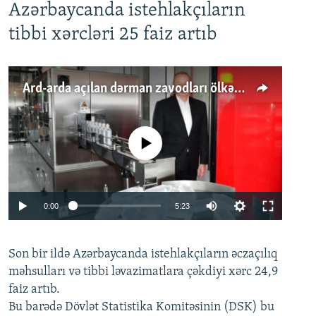
Azərbaycanda istehlakçıların
tibbi xərcləri 25 faiz artıb
Ard-arda açılan dərman zavodları ölkənin tələbatını ödəyirmi?
No media source currently available
Auto
0:00
5:23
240p
Son bir ildə Azərbaycanda istehlakçıların
360p
əczaçılıq
məhsulları və tibbi ləvazimatlara çəkdiyi xərc 24,9
480p
Auto
240p
360p
480p
faiz artıb.
720p
Bu barədə Dövlət Statistika Komitəsinin (DSK) bu
720p
1080p