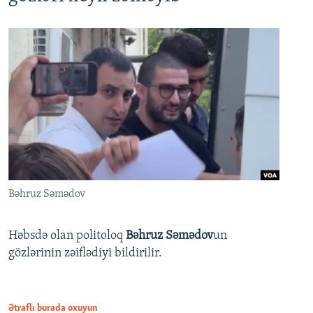
Bəhruz Səmədov
Həbsdə olan politoloq
Bəhruz Səmədov
un
gözlərinin zəiflədiyi bildirilir.
Ətraflı burada oxuyun