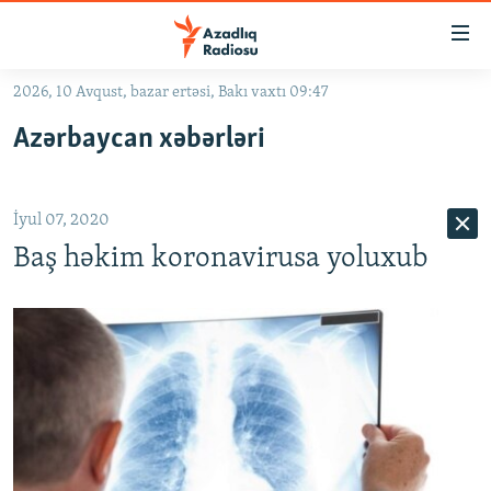
Keçid
linkləri
Əsas
2026, 10 Avqust, bazar ertəsi, Bakı vaxtı 09:47
məzmuna
GÜNDƏM
Azərbaycan xəbərləri
qayıt
#İZAHLA
Əsas
KORRUPSIOMETR
naviqasiyaya
İyul 07, 2020
qayıt
#ƏSLINDƏ
Axtarışa
Baş həkim koronavirusa yoluxub
FƏRQƏ BAX
keç
QANUNI DOĞRU
ARAŞDIRMA
MULTIMEDIA
RADIO ARXIV
VIDEO
HAQQIMIZDA
FOTOQALEREYA
OXU ZALI