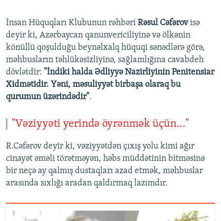
İnsan Hüquqları Klubunun rəhbəri
Rəsul Cəfərov
isə
deyir ki, Azərbaycan qanunvericiliyinə və ölkənin
könüllü qoşulduğu beynəlxalq hüquqi sənədlərə görə,
məhbusların təhlükəsizliyinə, sağlamlığına cavabdeh
dövlətdir:
"İndiki halda Ədliyyə Nazirliyinin Penitensiar
Xidmətidir. Yəni, məsuliyyət birbaşa olaraq bu
qurumun üzərindədir"
.
"Vəziyyəti yerində öyrənmək üçün..."
R.Cəfərov deyir ki, vəziyyətdən çıxış yolu kimi ağır
cinayət əməli törətməyən, həbs müddətinin bitməsinə
bir neçə ay qalmış dustaqları azad etmək, məhbuslar
arasında sıxlığı aradan qaldırmaq lazımdır.