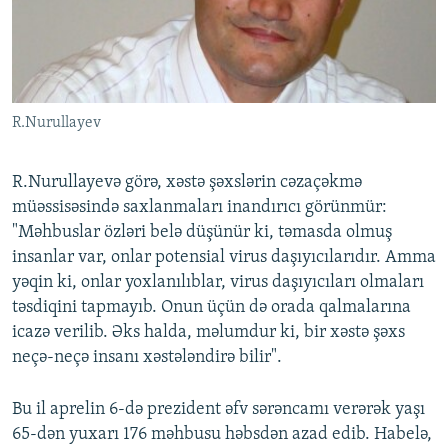
R.Nurullayev
R.Nurullayevə görə, xəstə şəxslərin cəzaçəkmə
müəssisəsində saxlanmaları inandırıcı görünmür:
"Məhbuslar özləri belə düşünür ki, təmasda olmuş
insanlar var, onlar potensial virus daşıyıcılarıdır. Amma
yəqin ki, onlar yoxlanılıblar, virus daşıyıcıları olmaları
təsdiqini tapmayıb. Onun üçün də orada qalmalarına
icazə verilib. Əks halda, məlumdur ki, bir xəstə şəxs
neçə-neçə insanı xəstələndirə bilir".
Bu il aprelin 6-də prezident əfv sərəncamı verərək yaşı
65-dən yuxarı 176 məhbusu həbsdən azad edib. Habelə,