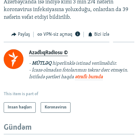
Azərbaycanda isə indiyə kimi 3 min 274 nəfərin
koronavirus infeksiyasına yoluxduğu, onlardan da 39
nəfərin vəfat etdiyi bildirilib.
Paylaş
VPN-siz açmaq
Bizi izlə
AzadlıqRadiosu ©
-
MÜTLƏQ
hiperlinklə istinad verilməlidir.
- İcazə olmadan fotolarımızı təkrar dərc etməyin.
İstifadə şərtləri haqda
ətraflı burada
This item is part of
Insan haqları
Koronavirus
Gündəm