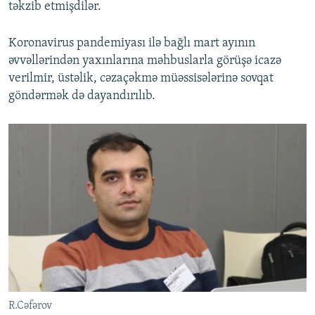
təkzib etmişdilər.
Koronavirus pandemiyası ilə bağlı mart ayının
əvvəllərindən yaxınlarına məhbuslarla görüşə icazə
verilmir, üstəlik, cəzaçəkmə müəssisələrinə sovqat
göndərmək də dayandırılıb.
R.Cəfərov