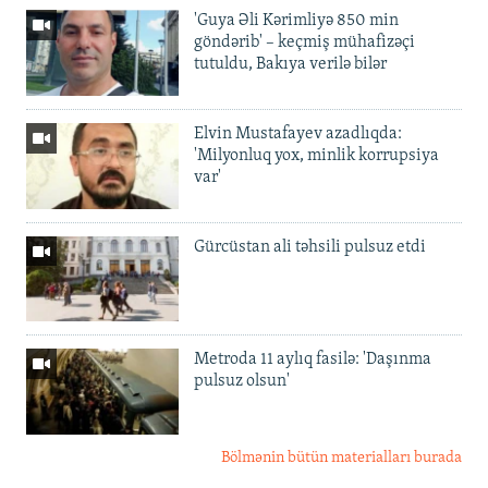
'Guya Əli Kərimliyə 850 min
göndərib' – keçmiş mühafizəçi
tutuldu, Bakıya verilə bilər
Elvin Mustafayev azadlıqda:
'Milyonluq yox, minlik korrupsiya
var'
Gürcüstan ali təhsili pulsuz etdi
Metroda 11 aylıq fasilə: 'Daşınma
pulsuz olsun'
Bölmənin bütün materialları burada