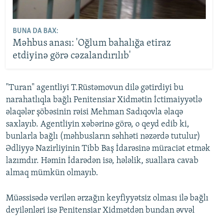
BUNA DA BAX:
Məhbus anası: 'Oğlum bahalığa etiraz
etdiyinə görə cəzalandırılıb'
"Turan" agentliyi T.Rüstəmovun dilə gətirdiyi bu
narahatlıqla bağlı Penitensiar Xidmətin İctimaiyyətlə
əlaqələr şöbəsinin rəisi Mehman Sadıqovla əlaqə
saxlayıb. Agentliyin xəbərinə görə, o qeyd edib ki,
bunlarla bağlı (məhbusların səhhəti nəzərdə tutulur)
Ədliyyə Nazirliyinin Tibb Baş İdarəsinə müraciət etmək
lazımdır. Həmin İdarədən isə, hələlik, suallara cavab
almaq mümkün olmayıb.
Müəssisədə verilən ərzağın keyfiyyətsiz olması ilə bağlı
deyilənləri isə Penitensiar Xidmətdən bundan əvvəl