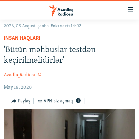
Keçid
linkləri
Əsas
2026, 08 Avqust, şənbə, Bakı vaxtı 14:03
məzmuna
GÜNDƏM
INSAN HAQLARI
qayıt
#İZAHLA
Əsas
'Bütün məhbuslar testdən
KORRUPSIOMETR
naviqasiyaya
keçirilməlidirlər'
qayıt
#ƏSLINDƏ
Axtarışa
AzadlıqRadiosu ©
FƏRQƏ BAX
keç
May 18, 2020
QANUNI DOĞRU
ARAŞDIRMA
Paylaş
VPN-siz açmaq
MULTIMEDIA
RADIO ARXIV
VIDEO
HAQQIMIZDA
FOTOQALEREYA
OXU ZALI