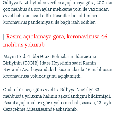
Ədliyyə Nazirliyindən verilən açıqlamaya görə, 200-dən
çox məhbus da son aylar məhkəmə yolu ilə vaxtından
əvvəl həbsdən azad edib. Rəsmilər bu addımları
koronavirus pandemiyası ilə bağlı izah ediblər.
Rəsmi açıqlamaya görə, koronavirusa 46
məhbus yoluxub
Mayın 15-də Tibbi Ərazi Bölmələrini İdarəetmə
Birliyinin (TƏBİB) İdarə Heyətinin sədri Ramin
Bayramlı Azərbaycandakı həbsxanalarda 46 məhbusun
koronavirusa yoluxduğunu açıqlamışdı.
Ondan bir neçə gün əvvəl isə Ədliyyə Nazirliyi 33
məhbusda yoluxma halının aşkarlandığını bildirmişdi.
Rəsmi açıqlamalara görə, yoluxma halı, əsasən, 13 saylı
Cəzaçəkmə Müəssisəsində aşkarlanıb.