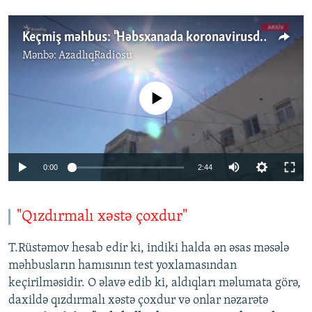
Keçmiş məhbus: "Həbsxanada koronavirusdan sağalmaq imkanı sıfırdır"
Mənbə:
AzadlıqRadiosu
No media source currently available
Auto
0:00
2:44
270p
360p
"Qızdırmalı xəstə çoxdur"
Auto
270p
360p
404p
404p
T.Rüstəmov hesab edir ki, indiki halda ən əsas məsələ
1080p
məhbusların hamısının test yoxlamasından
1080p
keçirilməsidir. O əlavə edib ki, aldıqları məlumata görə,
daxildə qızdırmalı xəstə çoxdur və onlar nəzarətə