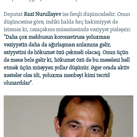
Deputat
Razi Nurullayev
isə fərqli düşüncədədir. Onun
düşüncəsinə görə, indiki halda heç hakimiyyət də
istəməz ki, cəzaçəkmə müəssisəsində vəziyyət pisləşsin:
"Daha çox məhbusun koronavirusa yoluxması
vəziyyətin daha da ağırlaşması anlamına gəlir,
əziyyətini də hökumət özü çəkməli olacaq. Onun üçün
də mənə belə gəlir ki, hökumət özü də bu məsələni həll
etmək üçün müəyyən yollar düşünür. Əgər orada aktiv
xəstələr olsa idi, yoluxma mənbəyi kimi təcrid
olunardılar"
.