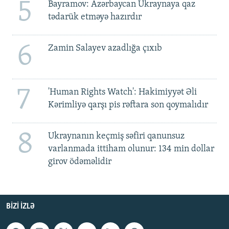
5
Bayramov: Azərbaycan Ukraynaya qaz
tədarük etməyə hazırdır
6
Zamin Salayev azadlığa çıxıb
7
'Human Rights Watch': Hakimiyyət Əli
Kərimliyə qarşı pis rəftara son qoymalıdır
8
Ukraynanın keçmiş səfiri qanunsuz
varlanmada ittiham olunur: 134 min dollar
girov ödəməlidir
BIZI IZLƏ