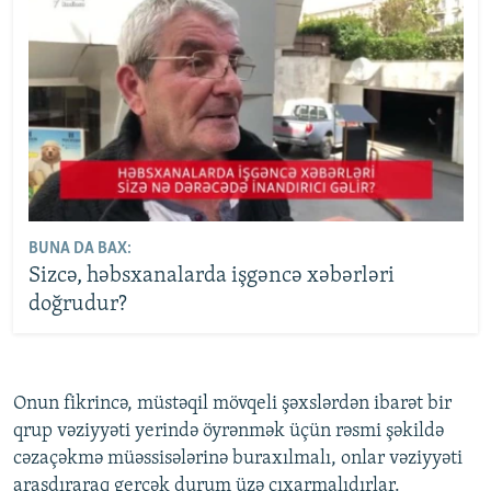
BUNA DA BAX:
Sizcə, həbsxanalarda işgəncə xəbərləri
doğrudur?
Onun fikrincə, müstəqil mövqeli şəxslərdən ibarət bir
qrup vəziyyəti yerində öyrənmək üçün rəsmi şəkildə
cəzaçəkmə müəssisələrinə buraxılmalı, onlar vəziyyəti
araşdıraraq gerçək durum üzə çıxarmalıdırlar.