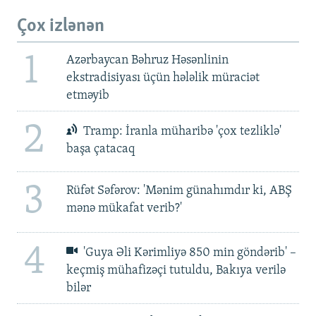
Çox izlənən
1
Azərbaycan Bəhruz Həsənlinin
ekstradisiyası üçün hələlik müraciət
etməyib
2
Tramp: İranla müharibə 'çox tezliklə'
başa çatacaq
3
Rüfət Səfərov: 'Mənim günahımdır ki, ABŞ
mənə mükafat verib?'
4
'Guya Əli Kərimliyə 850 min göndərib' –
keçmiş mühafizəçi tutuldu, Bakıya verilə
bilər