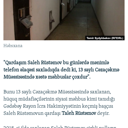
İNFOQRAFIKA
AZƏRBAYCAN ƏDƏBIYYATI KITABXANASI
MISSIYAMIZ
BIZI IZLƏ
KARIKATURA
İSLAM VƏ DEMOKRATIYA
PEŞƏ ETIKASI VƏ JURNALISTIKA STANDARTLARIMIZ
İZ - MƏDƏNIYYƏT PROQRAMI
MATERIALLARIMIZDAN ISTIFADƏ
AZADLIQRADIOSU MOBIL TELEFONUNUZDA
RFE/RL-in bütün saytları
Həbsxana
BIZIMLƏ ƏLAQƏ
XƏBƏR BÜLLETENLƏRIMIZ
"Qardaşım Saleh Rüstəmov bu günlərdə mənimlə
telefon əlaqəsi saxladıqda dedi ki, 13 saylı Cəzaçəkmə
Müəssisəsində xəstə məhbuslar çoxdur".
Bunu 13 saylı Cəzaçəkmə Müəssisəsində saxlanan,
hüquq müdafiəçilərinin siyasi məhbus kimi tanıdığı
Gədəbəy Rayon İcra Hakimiyyətinin keçmiş başçısı
Saleh Rüstəmovun qardaşı
Taleh Rüstəmov
deyir.