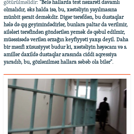
götürülməlidir:
"Belə hallarda test nəzarəti davamlı
olmalıdır, əks halda isə, bu, xəstəliyin yayılmasına
münbit şərait deməkdir. Digər tərəfdən, bu dustaqlar
hələ də qış geyimindədirlər, bunlara paltar da verilmir,
ailələri tərəfindən göndərilən yemək də qəbul edilmir,
müəssisədə verilən ərzağın keyfiyyəti yaxşı deyil. Daha
bir mənfi xüsusiyyət budur ki, xəstəliyin həyəcanı və s.
amillər daxildə dustaqlar arasında ciddi aqressiya
yaradıb, bu, gözlənilməz hallara səbəb ola bilər"
.