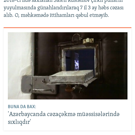
2018-ci ildə saxlanan Saleh Rüstəmov çirkli pulların
yuyulmasında günahlandırılaraq 7 il 3 ay həbs cəzası
alıb. O, məhkəmədə ittihamları qəbul etməyib.
BUNA DA BAX:
'Azərbaycanda cəzaçəkmə müəssisələrində
sıxlıqdır'