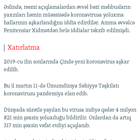
Əslində, rəsmi açıqlamalardan əvvəl bəzi məhbusların
yaxınları həmin müəssisədə koronavirusa yoluxma
hallarının aşkarlandığını iddia edirdilər. Amma əvvəlcə
Penitensiar Xidmətdən belə iddialar təkzib edilmişdi.
Xatırlatma
2019-cu ilin sonlarında Çində yeni koronavirus aşkar
edilib.
Bu il martın 11-də Ümumdünya Səhiyyə Təşkilatı
koronavirusu pandemiya elan edib.
Dünyada sürətlə yayılan bu virusa indiyə qədər 4 milyon
821 min şəxsin yoluxduğu bildirilir. Onlardan da artıq
317 min şəxsin vəfat etdiyi açıqlanıb.