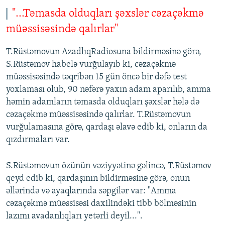
"...Təmasda olduqları şəxslər cəzaçəkmə
müəssisəsində qalırlar"
T.Rüstəmovun AzadlıqRadiosuna bildirməsinə görə,
S.Rüstəmov habelə vurğulayıb ki, cəzaçəkmə
müəssisəsində təqribən 15 gün öncə bir dəfə test
yoxlaması olub, 90 nəfərə yaxın adam aparılıb, amma
həmin adamların təmasda olduqları şəxslər hələ də
cəzaçəkmə müəssisəsində qalırlar. T.Rüstəmovun
vurğulamasına görə, qardaşı əlavə edib ki, onların da
qızdırmaları var.
S.Rüstəmovun özünün vəziyyətinə gəlincə, T.Rüstəmov
qeyd edib ki, qardaşının bildirməsinə görə, onun
əllərində və ayaqlarında səpgilər var: "Amma
cəzaçəkmə müəssisəsi daxilindəki tibb bölməsinin
lazımı avadanlıqları yetərli deyil...".