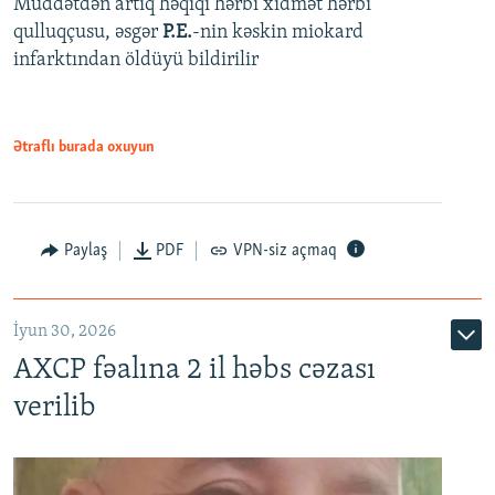
Müddətdən artıq həqiqi hərbi xidmət hərbi
qulluqçusu, əsgər
P.E.
-nin kəskin miokard
infarktından öldüyü bildirilir
Ətraflı burada oxuyun
Paylaş
PDF
VPN-siz açmaq
İyun 30, 2026
AXCP fəalına 2 il həbs cəzası
verilib