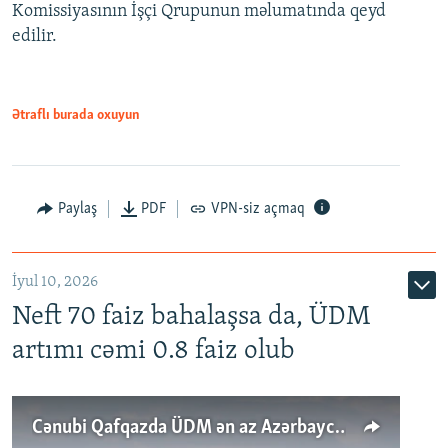
Komissiyasının İşçi Qrupunun məlumatında qeyd
edilir.
Ətraflı burada oxuyun
Paylaş
PDF
VPN-siz açmaq
İyul 10, 2026
Neft 70 faiz bahalaşsa da, ÜDM
artımı cəmi 0.8 faiz olub
Cənubi Qafqazda ÜDM ən az Azərbaycanda artır: Qonşuları niyə Bakını qabaqlaya bilir?