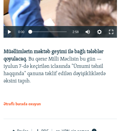
Auto
0:00
2:58
240p
Müəllimlərin məktəb geyimi ilə bağlı tələblər
360p
qoyulacaq.
Bu qərar Milli Məclisin bu gün —
480p
iyulun 7-də keçirilən iclasında "Ümumi təhsil
720p
haqqında" qanuna təklif edilən dəyişikliklərdə
əksini tapıb.
1080p
Ətraflı burada oxuyun
Auto
240p
360p
480p