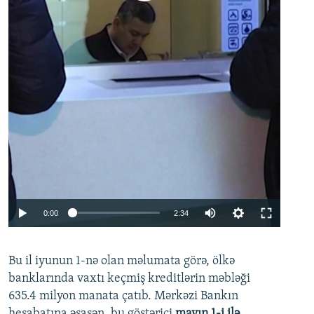
Auto
0:00
2:34
240p
Bu il iyunun 1-nə olan məlumata görə, ölkə
360p
banklarında vaxtı keçmiş kreditlərin məbləği
480p
635.4 milyon manata çatıb. Mərkəzi Bankın
720p
hesabatına əsasən, bu göstərici
mayın 1-i ilə