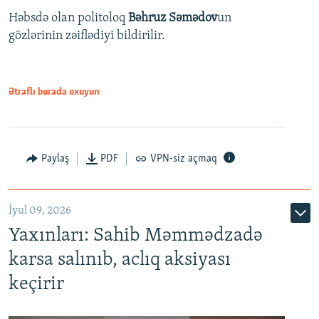
Həbsdə olan politoloq
Bəhruz Səmədov
un
gözlərinin zəiflədiyi bildirilir.
Ətraflı burada oxuyun
Paylaş
PDF
VPN-siz açmaq
İyul 09, 2026
Yaxınları: Sahib Məmmədzadə
karsa salınıb, aclıq aksiyası
keçirir