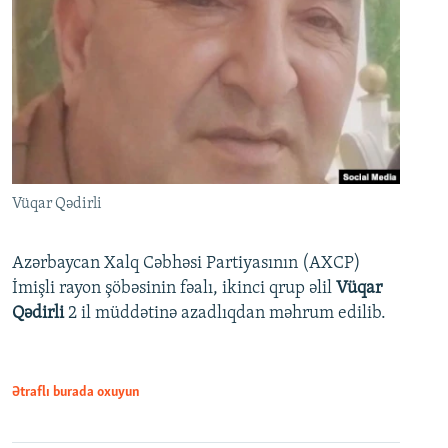
Vüqar Qədirli
Azərbaycan Xalq Cəbhəsi Partiyasının (AXCP)
İmişli rayon şöbəsinin fəalı, ikinci qrup əlil
Vüqar
Qədirli
2 il müddətinə azadlıqdan məhrum edilib.
Ətraflı burada oxuyun