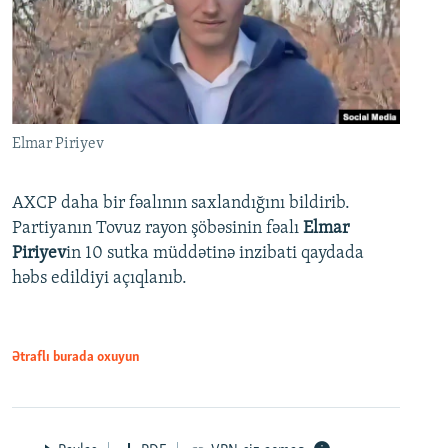
Elmar Piriyev
AXCP daha bir fəalının saxlandığını bildirib.
Partiyanın Tovuz rayon şöbəsinin fəalı
Elmar
Piriyev
in 10 sutka müddətinə inzibati qaydada
həbs edildiyi açıqlanıb.
Ətraflı burada oxuyun