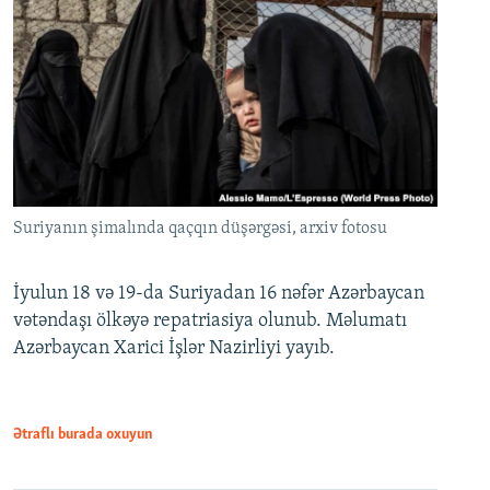
Suriyanın şimalında qaçqın düşərgəsi, arxiv fotosu
İyulun 18 və 19-da Suriyadan 16 nəfər Azərbaycan
vətəndaşı ölkəyə repatriasiya olunub. Məlumatı
Azərbaycan Xarici İşlər Nazirliyi yayıb.
Ətraflı burada oxuyun