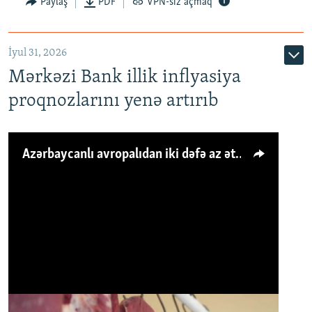
Paylaş
PDF
VPN-siz açmaq
İyul 31, 2026
Mərkəzi Bank illik inflyasiya
proqnozlarını yenə artırıb
Azərbaycanlı avropalıdan iki dəfə az ət yeyir, amma... 'Qiymət artımı qaçılmazdır'