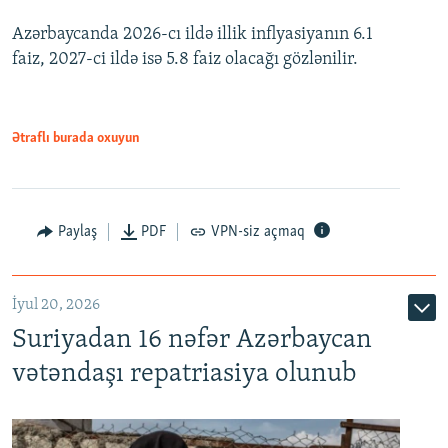
Azərbaycanda 2026-cı ildə illik inflyasiyanın 6.1
360p
faiz, 2027-ci ildə isə 5.8 faiz olacağı gözlənilir.
480p
720p
1080p
Ətraflı burada oxuyun
Paylaş
PDF
VPN-siz açmaq
İyul 20, 2026
Auto
240p
360p
480p
Suriyadan 16 nəfər Azərbaycan
720p
1080p
vətəndaşı repatriasiya olunub