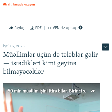
Ətraflı burada oxuyun
Paylaş
PDF
VPN-siz açmaq
İyul 07, 2026
Müəllimlər üçün də tələblər gəlir
— istədikləri kimi geyinə
bilməyəcəklər
50 min müəllim işini itirə bilər. Birinci sinfə gedənlər azalır