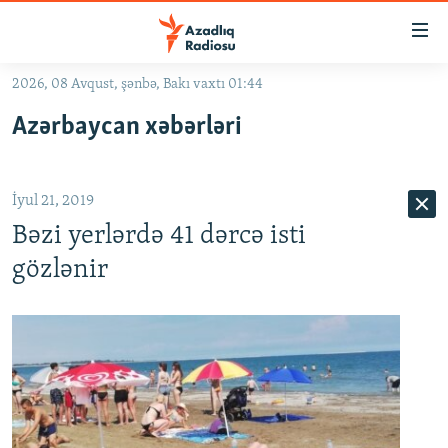
Keçid
linkləri
Əsas
2026, 08 Avqust, şənbə, Bakı vaxtı 01:44
məzmuna
GÜNDƏM
Azərbaycan xəbərləri
qayıt
#İZAHLA
Əsas
KORRUPSIOMETR
naviqasiyaya
İyul 21, 2019
qayıt
#ƏSLINDƏ
Axtarışa
Bəzi yerlərdə 41 dərcə isti
FƏRQƏ BAX
keç
gözlənir
QANUNI DOĞRU
ARAŞDIRMA
MULTIMEDIA
RADIO ARXIV
VIDEO
HAQQIMIZDA
FOTOQALEREYA
OXU ZALI