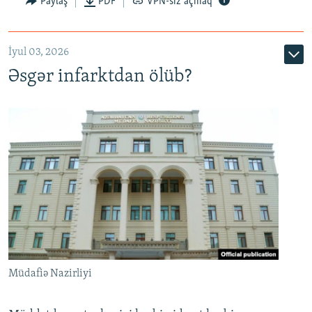
Paylaş
PDF
VPN-siz açmaq
720p
1080p
İyul 03, 2026
Əsgər infarktdan ölüb?
Müdafiə Nazirliyi