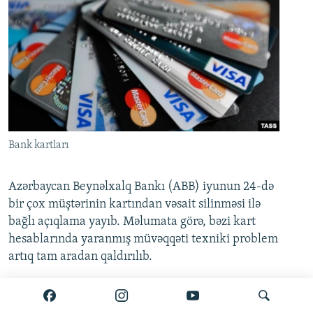
Bank kartları
Azərbaycan Beynəlxalq Bankı (ABB) iyunun 24-də
bir çox müştərinin kartından vəsait silinməsi ilə
bağlı açıqlama yayıb. Məlumata görə, bəzi kart
hesablarında yaranmış müvəqqəti texniki problem
artıq tam aradan qaldırılıb.
Ətraflı burada oxuyun