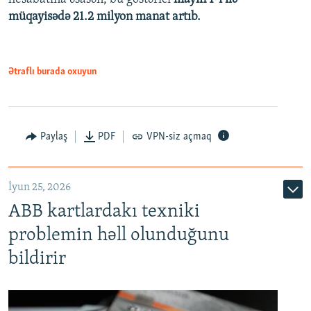
müqayisədə 21.2 milyon manat artıb.
1080p
Ətraflı burada oxuyun
Auto
240p
360p
480p
Paylaş
PDF
VPN-siz açmaq
720p
1080p
İyun 25, 2026
ABB kartlardakı texniki
problemin həll olunduğunu
bildirir