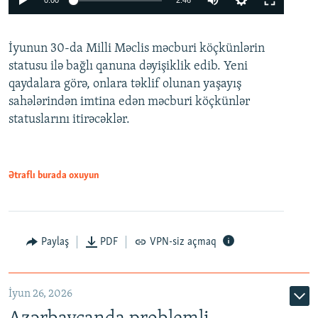
0:00
2:46
240p
İyunun 30-da Milli Məclis məcburi köçkünlərin
360p
statusu ilə bağlı qanuna dəyişiklik edib. Yeni
480p
qaydalara görə, onlara təklif olunan yaşayış
720p
sahələrindən imtina edən məcburi köçkünlər
statuslarını itirəcəklər.
1080p
Ətraflı burada oxuyun
Auto
240p
360p
480p
Paylaş
PDF
VPN-siz açmaq
720p
1080p
İyun 26, 2026