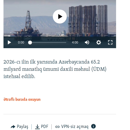
No media source currently available
Auto
0:00
4:00
240p
2026-cı ilin ilk yarısında Azərbaycanda 65.2
360p
milyard manatlıq ümumi daxili məhsul (ÜDM)
480p
Auto
240p
360p
480p
istehsal edilib.
720p
720p
1080p
1080p
Ətraflı burada oxuyun
Paylaş
PDF
VPN-siz açmaq