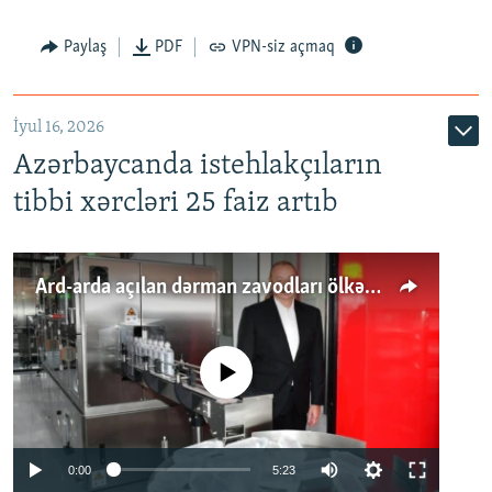
Paylaş
PDF
VPN-siz açmaq
İyul 16, 2026
Azərbaycanda istehlakçıların
tibbi xərcləri 25 faiz artıb
Ard-arda açılan dərman zavodları ölkənin tələbatını ödəyirmi?
No media source currently available
Auto
0:00
5:23