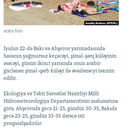
İNFOQRAFIKA
AZƏRBAYCAN ƏDƏBIYYATI KITABXANASI
MISSIYAMIZ
BIZI IZLƏ
KARIKATURA
İSLAM VƏ DEMOKRATIYA
PEŞƏ ETIKASI VƏ JURNALISTIKA STANDARTLARIMIZ
İZ - MƏDƏNIYYƏT PROQRAMI
MATERIALLARIMIZDAN ISTIFADƏ
arxiv foto
AZADLIQRADIOSU MOBIL TELEFONUNUZDA
RFE/RL-in bütün saytları
BIZIMLƏ ƏLAQƏ
İyulun 22-də Bakı və Abşeron yarımadasında
havanın yağmursuz keçəcəyi, şimal-şərq küləyinin
XƏBƏR BÜLLETENLƏRIMIZ
əsəcəyi, günün ikinci yarısında onun arabir
güclənən şimal-qərb küləyi ilə əvəzlənəcyi təxmin
edilir.
Ekologiya və Təbii Sərvətlər Nazirliyi Milli
Hidrometeorologiya Departamentinin məlumatına
görə, Abşeronda gecə 21-25, gündüz 30-35, Bakıda
gecə 23-25, gündüz 33-35 dərəcə isti
proqnozlşadırılır.