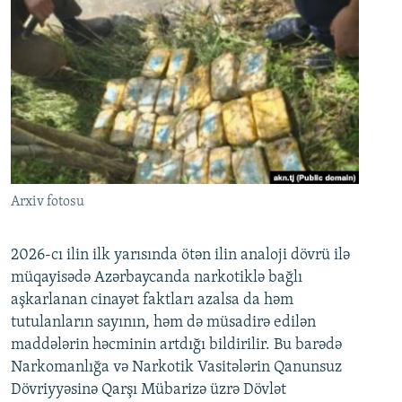
Arxiv fotosu
2026-cı ilin ilk yarısında ötən ilin analoji dövrü ilə
müqayisədə Azərbaycanda narkotiklə bağlı
aşkarlanan cinayət faktları azalsa da həm
tutulanların sayının, həm də müsadirə edilən
maddələrin həcminin artdığı bildirilir. Bu barədə
Narkomanlığa və Narkotik Vasitələrin Qanunsuz
Dövriyyəsinə Qarşı Mübarizə üzrə Dövlət