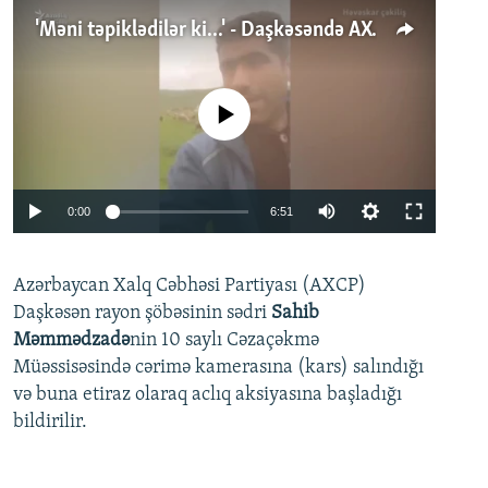
'Məni təpiklədilər ki...' - Daşkəsəndə AXCP fəalının yaxınları onun həbsinə etiraz edirlər
No media source currently available
Auto
0:00
6:51
240p
Azərbaycan Xalq Cəbhəsi Partiyası (AXCP)
360p
Daşkəsən rayon şöbəsinin sədri
Sahib
480p
Auto
240p
360p
480p
Məmmədzadə
nin 10 saylı Cəzaçəkmə
720p
Müəssisəsində cərimə kamerasına (kars) salındığı
720p
1080p
və buna etiraz olaraq aclıq aksiyasına başladığı
1080p
bildirilir.