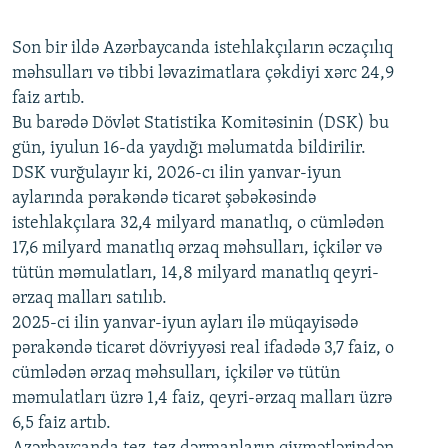
240p
Son bir ildə Azərbaycanda istehlakçıların
360p
əczaçılıq
məhsulları və tibbi ləvazimatlara çəkdiyi xərc 24,9
480p
Auto
240p
360p
480p
faiz artıb.
720p
Bu barədə Dövlət Statistika Komitəsinin (DSK) bu
720p
1080p
gün, iyulun 16-da yaydığı məlumatda bildirilir.
1080p
DSK vurğulayır ki, 2026-cı ilin yanvar-iyun
aylarında pərakəndə ticarət şəbəkəsində
istehlakçılara 32,4 milyard manatlıq, o cümlədən
17,6 milyard manatlıq ərzaq məhsulları, içkilər və
tütün məmulatları, 14,8 milyard manatlıq qeyri-
ərzaq malları satılıb.
2025-ci ilin yanvar-iyun ayları ilə müqayisədə
pərakəndə ticarət dövriyyəsi real ifadədə 3,7 faiz, o
cümlədən ərzaq məhsulları, içkilər və tütün
məmulatları üzrə 1,4 faiz, qeyri-ərzaq malları üzrə
6,5 faiz artıb.