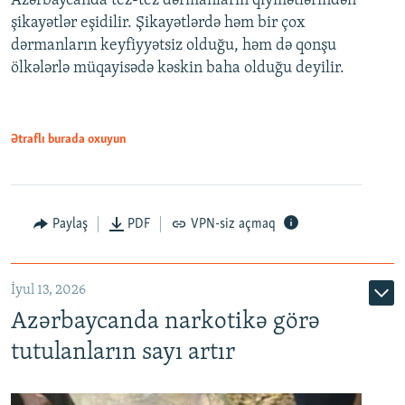
Azərbaycanda tez-tez dərmanların qiymətlərindən
şikayətlər eşidilir. Şikayətlərdə həm bir çox
dərmanların keyfiyyətsiz olduğu, həm də qonşu
ölkələrlə müqayisədə kəskin baha olduğu deyilir.
Ətraflı burada oxuyun
Paylaş
PDF
VPN-siz açmaq
İyul 13, 2026
Azərbaycanda narkotikə görə
tutulanların sayı artır