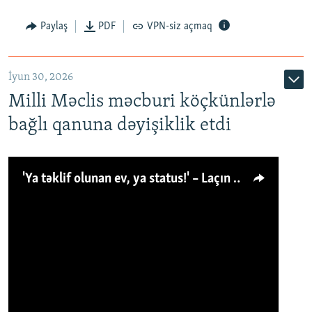
Paylaş
PDF
VPN-siz açmaq
İyun 30, 2026
Milli Məclis məcburi köçkünlərlə
bağlı qanuna dəyişiklik etdi
'Ya təklif olunan ev, ya status!' – Laçın köçkünü: 'Laçından başqa heç hara!'