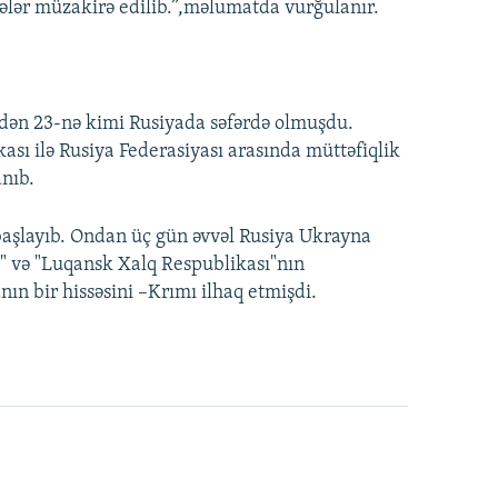
ələr müzakirə edilib.”,məlumatda vurğulanır.
-dən 23-nə kimi Rusiyada səfərdə olmuşdu.
sı ilə Rusiya Federasiyası arasında müttəfiqlik
anıb.
aşlayıb. Ondan üç gün əvvəl Rusiya Ukrayna
ı" və "Luqansk Xalq Respublikası"nın
anın bir hissəsini –Krımı ilhaq etmişdi.