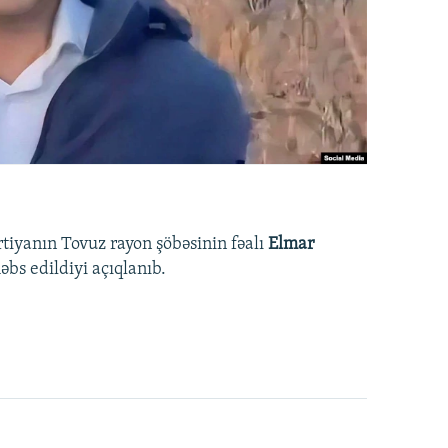
rtiyanın Tovuz rayon şöbəsinin fəalı
Elmar
bs edildiyi açıqlanıb.