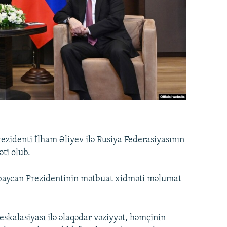
zidenti İlham Əliyev ilə Rusiya Federasiyasının
ti olub.
ərbaycan Prezidentinin mətbuat xidməti məlumat
skalasiyası ilə əlaqədar vəziyyət, həmçinin