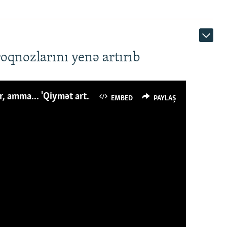
roqnozlarını yenə artırıb
Azərbaycanlı avropalıdan iki dəfə az ət yeyir, amma... 'Qiymət artımı qaçılmazdır'
EMBED
PAYLAŞ