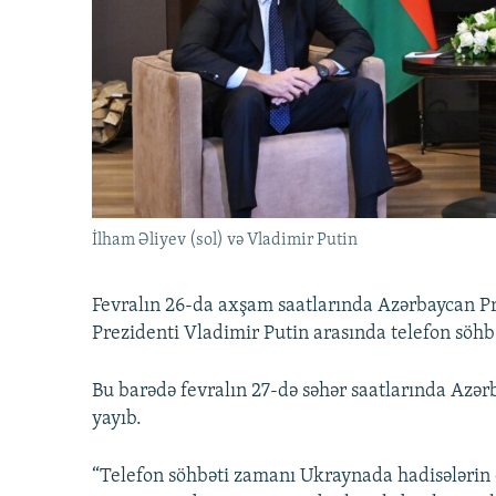
İNFOQRAFIKA
AZƏRBAYCAN ƏDƏBIYYATI KITABXANASI
MISSIYAMIZ
KARIKATURA
İSLAM VƏ DEMOKRATIYA
PEŞƏ ETIKASI VƏ JURNALISTIKA
STANDARTLARIMIZ
İZ - MƏDƏNIYYƏT PROQRAMI
MATERIALLARIMIZDAN ISTIFADƏ
AZADLIQRADIOSU MOBIL TELEFONUNUZDA
BIZIMLƏ ƏLAQƏ
XƏBƏR BÜLLETENLƏRIMIZ
İlham Əliyev (sol) və Vladimir Putin
Fevralın 26-da axşam saatlarında Azərbaycan Pre
Prezidenti Vladimir Putin arasında telefon söhbə
Bu barədə fevralın 27-də səhər saatlarında Az
yayıb.
“Telefon söhbəti zamanı Ukraynada hadisələrin e