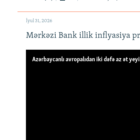
İyul 31, 2026
Mərkəzi Bank illik inflyasiya p