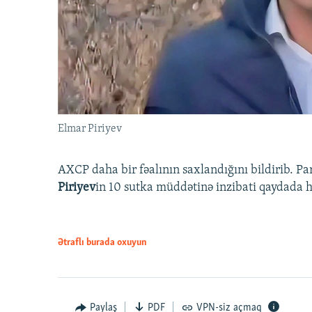
Elmar Piriyev
AXCP daha bir fəalının saxlandığını bildirib. Pa
Piriyev
in 10 sutka müddətinə inzibati qaydada hə
Ətraflı burada oxuyun
Paylaş
PDF
VPN-siz açmaq