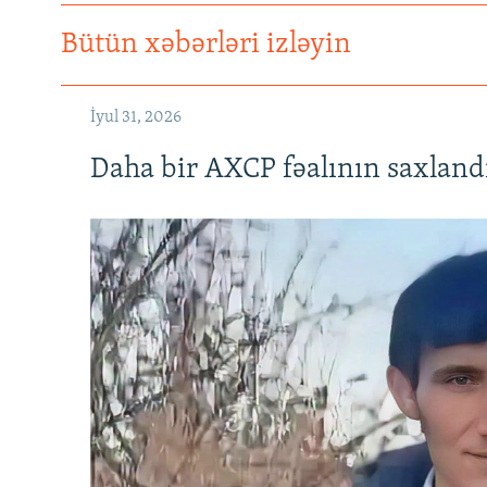
Bütün xəbərləri izləyin
İyul 31, 2026
Daha bir AXCP fəalının saxlandığ