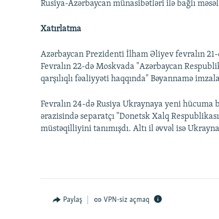
Rusiya-Azərbaycan münasibətləri ilə bağlı məsəl
Xatırlatma
Azərbaycan Prezidenti İlham Əliyev fevralın 21
Fevralın 22-də Moskvada "Azərbaycan Respublika
qarşılıqlı fəaliyyəti haqqında" Bəyannamə imzal
Fevralın 24-də Rusiya Ukraynaya yeni hücuma b
ərazisində separatçı "Donetsk Xalq Respublikas
müstəqilliyini tanımışdı. Altı il əvvəl isə Ukrayn
Paylaş
VPN-siz açmaq