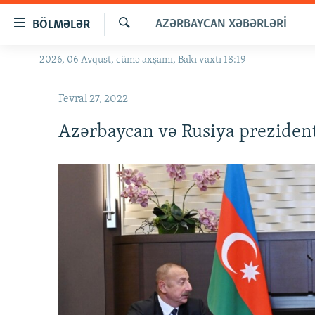
Keçid
AZƏRBAYCAN XƏBƏRLƏRI
BÖLMƏLƏR
linkləri
Axtar
Əsas
2026, 06 Avqust, cümə axşamı, Bakı vaxtı 18:19
GÜNDƏM
məzmuna
#İZAHLA
qayıt
Fevral 27, 2022
Əsas
KORRUPSIOMETR
naviqasiyaya
Azərbaycan və Rusiya prezident
#ƏSLINDƏ
qayıt
Axtarışa
FƏRQƏ BAX
keç
QANUNI DOĞRU
ARAŞDIRMA
MULTIMEDIA
RADIO ARXIV
VIDEO
HAQQIMIZDA
FOTOQALEREYA
OXU ZALI