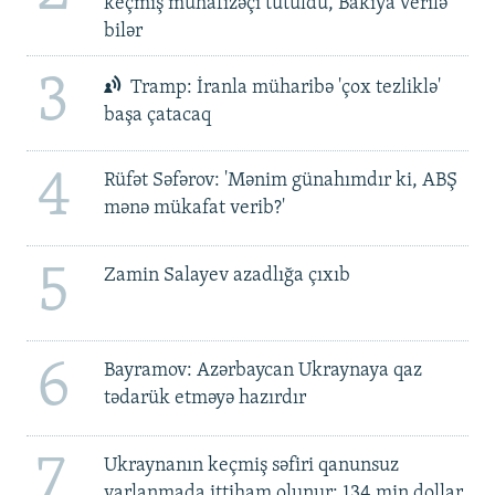
keçmiş mühafizəçi tutuldu, Bakıya verilə
bilər
3
Tramp: İranla müharibə 'çox tezliklə'
başa çatacaq
4
Rüfət Səfərov: 'Mənim günahımdır ki, ABŞ
mənə mükafat verib?'
5
Zamin Salayev azadlığa çıxıb
6
Bayramov: Azərbaycan Ukraynaya qaz
tədarük etməyə hazırdır
7
Ukraynanın keçmiş səfiri qanunsuz
varlanmada ittiham olunur: 134 min dollar