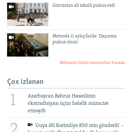
Gürcüstan ali təhsili pulsuz etdi
Metroda 11 aylıq fasilə: 'Daşınma
pulsuz olsun'
Bölmənin bütün materialları burada
Çox izlənən
1
Azərbaycan Bəhruz Həsənlinin
ekstradisiyası üçün hələlik müraciət
etməyib
2
'Guya Əli Kərimliyə 850 min göndərib' –