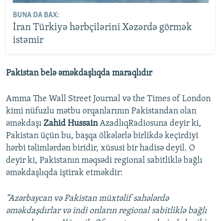
BUNA DA BAX:
İran Türkiyə hərbçilərini Xəzərdə görmək
istəmir
Pakistan belə əməkdaşlıqda maraqlıdır
Amma The Wall Street Journal və the Times of London
kimi nüfuzlu mətbu orqanlarının Pakistandan olan
əməkdaşı
Zahid Hussain
AzadlıqRadiosuna deyir ki,
Pakistan üçün bu, başqa ölkələrlə birlikdə keçirdiyi
hərbi təlimlərdən biridir, xüsusi bir hadisə deyil. O
deyir ki, Pakistanın məqsədi regional sabitliklə bağlı
əməkdaşlıqda iştirak etməkdir:
“Azərbaycan və Pakistan müxtəlif sahələrdə
əməkdaşdırlar və indi onların regional sabitliklə bağlı