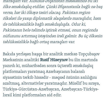
maraqları var. Xüsusilə Əfqanıstan məsələsində bu iki
ölkə əməkdaşlıq etdilər. Çünki Əfqanıstanla bağlı nə baş
versə, hər iki ölkəyə təsiri olacaq. Pakistan region
ölkələri ilə yaxşı diplomatik əlaqələrdə maraqlıdır, həm
də təhlükəsizliklə bağlı əməkdaşlıqda. Odur ki,
Pakistanın belə təlimdə iştirak etməsi, onun regionda
nüfuzunu artırmaq istəyindən irəli gəlmir. Bu üç ölkənin
təhlükəsizliklə bağlı ortaq maraqları var.
Bakıda yerləşən başqa bir analitik mərkəz-Topçubaşov
Mərkəzinin analitiki
Rusif Hüseynov
bu ilin martında
yazırdı ki, müharibədən sonra üçtərəfli əməkdaşlıq
platformaları yaratmaq Azərbaycanın balanslı
siyasətinin tərkib hissədir - məqsəd özünün asılılığını
azaltmaq, alternativlər yaratmaqdır. Müəllif bu sıraya,
Türkiyə-Gürcüstan-Azərbaycan, Azərbaycan-Türkiyə-
İsrail kimi platformaları aid edir.