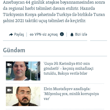
Azərbaycan 44 günlük atəşkəs bəyannaməsindən sonra
da regional hərbi təlimləri davam etdirir. Hazırda
Türkiyənin Konya şəhərində Turkiyə ilə birlikdə Turan
şahini 2021 taktiki uçuş təlimləri də keçirilir.
Paylaş
VPN-siz açmaq
Bizi izlə
Gündəm
'Guya Əli Kərimliyə 850 min
göndərib' – keçmiş mühafizəçi
tutuldu, Bakıya verilə bilər
Elvin Mustafayev azadlıqda:
'Milyonluq yox, minlik korrupsiya
var'