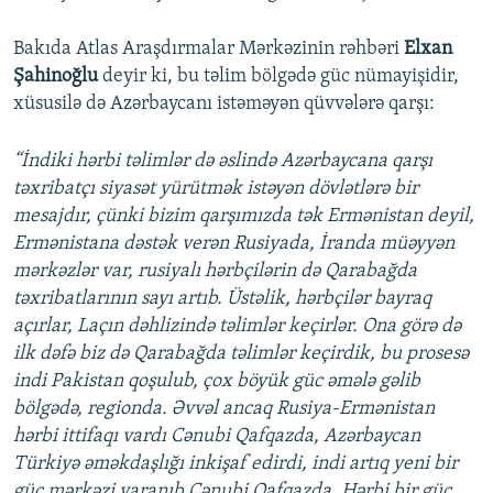
Bakıda Atlas Araşdırmalar Mərkəzinin rəhbəri
Elxan
Şahinoğlu
deyir ki, bu təlim bölgədə güc nümayişidir,
xüsusilə də Azərbaycanı istəməyən qüvvələrə qarşı:
“İndiki hərbi təlimlər də əslində Azərbaycana qarşı
təxribatçı siyasət yürütmək istəyən dövlətlərə bir
mesajdır, çünki bizim qarşımızda tək Ermənistan deyil,
Ermənistana dəstək verən Rusiyada, İranda müəyyən
mərkəzlər var, rusiyalı hərbçilərin də Qarabağda
təxribatlarının sayı artıb. Üstəlik, hərbçilər bayraq
açırlar, Laçın dəhlizində təlimlər keçirlər. Ona görə də
ilk dəfə biz də Qarabağda təlimlər keçirdik, bu prosesə
indi Pakistan qoşulub, çox böyük güc əmələ gəlib
bölgədə, regionda. Əvvəl ancaq Rusiya-Ermənistan
hərbi ittifaqı vardı Cənubi Qafqazda, Azərbaycan
Türkiyə əməkdaşlığı inkişaf edirdi, indi artıq yeni bir
güc mərkəzi yaranıb Cənubi Qafqazda. Hərbi bir güc