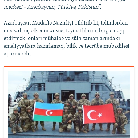
mərkəzi - Azərbaycan, Türkiyə, Pakistan”.
Azərbaycan Müdafiə Nazirliyi bildirib ki, təlimlərdən
məqsədi üç ölkənin xüsusi təyinatlılarını birgə məşq
etdirmək, onları mühaibə və sülh zamanlarındakı
əməliyyatlara hazırlamaq, bilik və təcrübə mübadiləsi
aparmaqdır.