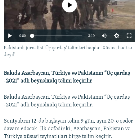
No media source currently available
İNFOQRAFIKA
AZƏRBAYCAN ƏDƏBIYYATI KITABXANASI
MISSIYAMIZ
BIZI IZLƏ
KARIKATURA
İSLAM VƏ DEMOKRATIYA
PEŞƏ ETIKASI VƏ JURNALISTIKA STANDARTLARIMIZ
İZ - MƏDƏNIYYƏT PROQRAMI
MATERIALLARIMIZDAN ISTIFADƏ
0:00
3:10
AZADLIQRADIOSU MOBIL TELEFONUNUZDA
RFE/RL-in bütün saytları
Pakistanlı jurnalist 'Üç qardaş' təlimləri haqda: 'Xüsusi hadisə
BIZIMLƏ ƏLAQƏ
deyil'
XƏBƏR BÜLLETENLƏRIMIZ
Bakıda Azərbaycan, Türkiyə və Pakistanın “Üç qardaş
-2021” adlı beynəlxalq təlimi keçirilir
Bakıda Azərbaycan, Türkiyə və Pakistanın “Üç qardaş
-2021” adlı beynəlxalq təlimi keçirilir.
Sentyabrın 12-də başlayan təlim 9 gün, ayın 20-ə qədər
davam edəcək. İlk dəfədir ki, Azərbaycan, Pakistan və
Türkiyə xüsusi təyinatlıları birgə təlim keçirir.