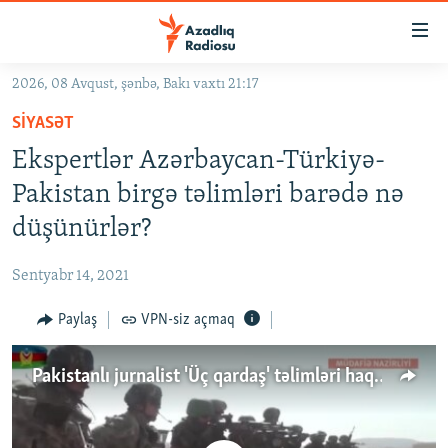
Keçid
linkləri
Əsas
2026, 08 Avqust, şənbə, Bakı vaxtı 21:17
məzmuna
GÜNDƏM
SIYASƏT
qayıt
#İZAHLA
Əsas
Ekspertlər Azərbaycan-Türkiyə-
KORRUPSIOMETR
naviqasiyaya
Pakistan birgə təlimləri barədə nə
qayıt
#ƏSLINDƏ
düşünürlər?
Axtarışa
FƏRQƏ BAX
keç
Sentyabr 14, 2021
QANUNI DOĞRU
Paylaş
VPN-siz açmaq
ARAŞDIRMA
MULTIMEDIA
Pakistanlı jurnalist 'Üç qardaş' təlimləri haqda: 'Xüsusi hadisə deyil'
RADIO ARXIV
VIDEO
HAQQIMIZDA
FOTOQALEREYA
OXU ZALI